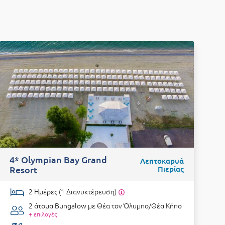
-
4* Olympian Bay Grand
Λεπτοκαρυά
4
Resort
Πιερίας
2 Ημέρες (1 Διανυκτέρευση)
2 άτομα
Bungalow με Θέα τον Όλυμπο/Θέα Κήπο
+ επιλογές