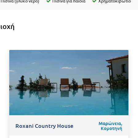
Πισίνα (γλυκό νερό)
Πισίνα για παιδιά
Χρηματοκιβώτιο
ριοχή
Μαρώνεια,
Roxani Country House
Κομοτηνή