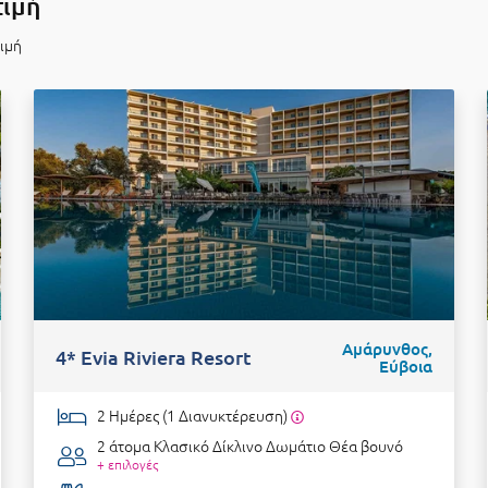
τιμή
τιμή
Αμάρυνθος,
4* Evia Riviera Resort
Εύβοια
2 Ημέρες (1 Διανυκτέρευση)
2 άτομα
Κλασικό Δίκλινο Δωμάτιο Θέα βουνό
+ επιλογές