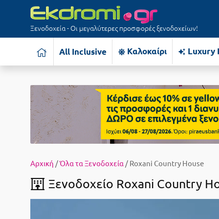
Ξενοδοχεία - Οι μεγαλύτερες προσφορές ξενοδοχείων!
Καλοκαίρι
Luxury 
All Inclusive
Αρχική
/
Όλα τα Ξενοδοχεία
/ Roxani Country House
Ξενοδοχείο Roxani Country Ho