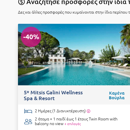
Αναζήτησε προσφορές στην ίδια 
Δες και άλλες προσφορές που κυμαίνονται στην ίδια περίπου 
-40%
5* Mitsis Galini Wellness
Καμένα
Spa & Resort
Βούρλα
2 Ημέρες (1 Διανυκτέρευση)
2 άτομα + 1 παιδί έως 1 έτους
Twin Room with
balcony no view
+ επιλογές