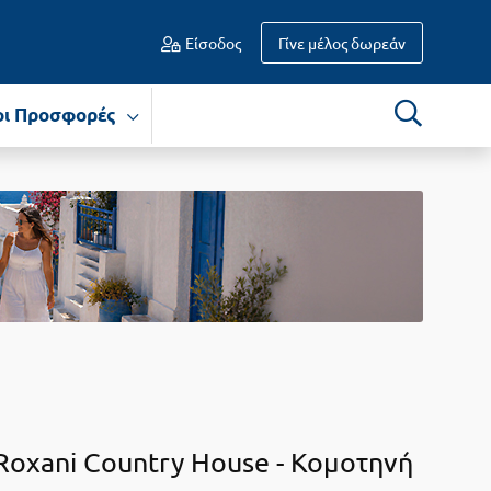
Είσοδος
Γίνε μέλος δωρεάν
οι Προσφορές
Roxani Country House -
Κομοτηνή