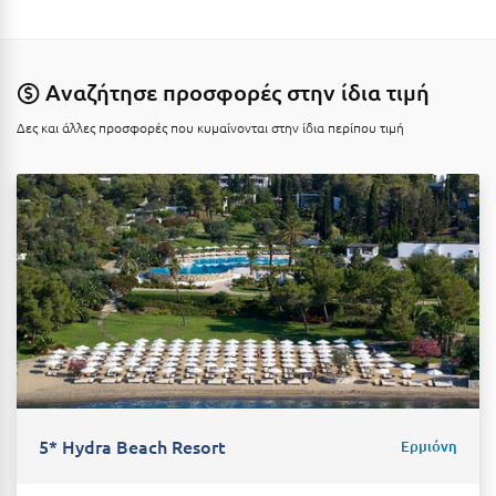
Ιωάννινα
Κ
Αναζήτησε προσφορές στην ίδια τιμή
Καβάλα
Δες και άλλες προσφορές που κυμαίνονται στην ίδια περίπου τιμή
Καλάβρυτα
Καλαμάτα
Κάλαμος
Καλαμπάκα
Κάλυμνος
Καμένα Βούρλα
Καρδάμαινα
5* Hydra Beach Resort
Ερμιόνη
Καρδαμύλη