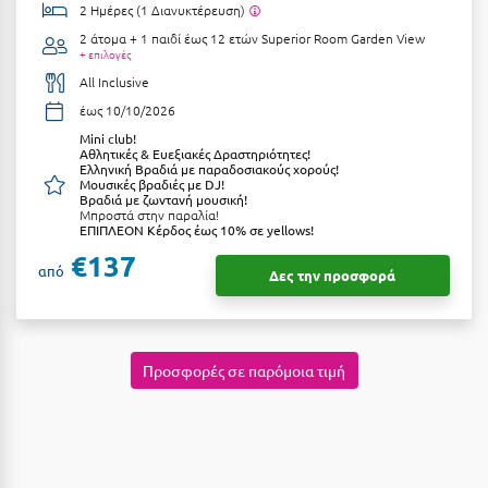
Καρδίτσα
2 Ημέρες (1 Διανυκτέρευση)
2 άτομα + 1 παιδί έως 12 ετών
Superior Room Garden View
Κάρπαθος
+ επιλογές
All Inclusive
Καρπενήσι
έως 10/10/2026
Κάρυστος
Μini club!
Αθλητικές & Ευεξιακές Δραστηριότητες!
Κάσος
Ελληνική Βραδιά με παραδοσιακούς χορούς!
Μουσικές βραδιές με DJ!
Βραδιά με ζωντανή μουσική!
Κασσάνδρα
Μπροστά στην παραλία!
ΕΠΙΠΛΕΟΝ Κέρδος έως 10% σε yellows!
Καστοριά
€137
από
Δες την προσφορά
Κατερίνη
Κέα - Τζιά
Προσφορές σε παρόμοια τιμή
Κερατέα
Κέρκυρα
Κεφαλονιά