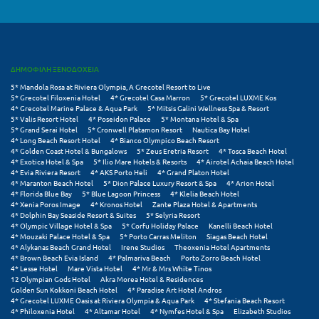
Κύμη Ευβοίας
Κυπαρισσία
Κύπρος
ΔΗΜΟΦΙΛΗ ΞΕΝΟΔΟΧΕΙΑ
5* Mandola Rosa at Riviera Olympia, A Grecotel Resort to Live
Κως
5* Grecotel Filoxenia Hotel
4* Grecotel Casa Marron
5* Grecotel LUXME Kos
4* Grecotel Marine Palace & Aqua Park
5* Mitsis Galini Wellness Spa & Resort
5* Valis Resort Hotel
4* Poseidon Palace
5* Montana Hotel & Spa
Λ
5* Grand Serai Hotel
5* Cronwell Platamon Resort
Nautica Bay Hotel
4* Long Beach Resort Hotel
4* Bianco Olympico Beach Resort
4* Golden Coast Hotel & Bungalows
5* Zeus Eretria Resort
4* Tosca Beach Hotel
Λαγκάδια
4* Exotica Hotel & Spa
5* Ilio Mare Hotels & Resorts
4* Airotel Achaia Beach Hotel
4* Evia Riviera Resort
4* AKS Porto Heli
4* Grand Platon Hotel
4* Maranton Beach Hotel
5* Dion Palace Luxury Resort & Spa
4* Arion Hotel
Λακόπετρα Αχαΐας
4* Florida Blue Bay
5* Blue Lagoon Princess
4* Klelia Beach Hotel
4* Xenia Poros Image
4* Kronos Hotel
Zante Plaza Hotel & Apartments
Λακωνία
4* Dolphin Bay Seaside Resort & Suites
5* Selyria Resort
4* Olympic Village Hotel & Spa
5* Corfu Holiday Palace
Kanelli Beach Hotel
4* Mouzaki Palace Hotel & Spa
5* Porto Carras Meliton
Siagas Beach Hotel
Λασίθι
4* Alykanas Beach Grand Hotel
Irene Studios
Theoxenia Hotel Apartments
4* Brown Beach Evia Island
4* Palmariva Beach
Porto Zorro Beach Hotel
Λεπτοκαρυά
4* Lesse Hotel
Mare Vista Hotel
4* Mr & Mrs White Tinos
12 Olympian Gods Hotel
Akra Morea Hotel & Residences
Golden Sun Kokkoni Beach Hotel
4* Paradise Art Hotel Andros
Λέσβος
4* Grecotel LUXME Oasis at Riviera Olympia & Aqua Park
4* Stefania Beach Resort
4* Philoxenia Hotel
4* Altamar Hotel
4* Nymfes Hotel & Spa
Elizabeth Studios