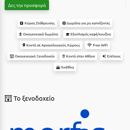
Δες την προσφορά
Αργολίδα
Ξενοδοχεία 3 Αστέρων
Αριδαία
Ξενοδοχεία 4 Αστέρων
Χώρος Στάθμευσης
Δωμάτια για μη καπνίζοντες
Αρκαδία
Ξενοδοχεία 5 Αστέρων
Οικογενειακά δωμάτια
Εξοπλισμός καφέ/κουζίνα
Αρκίτσα
Βίλες
Κοντά σε Αρχαιολογικούς Χώρους
Free WiFi
Αρτέμιδα
Κρουαζιέρες
Οικογενειακό Ξενοδοχείο
Κοντά στην Αθήνα
Επέτειος
Αρχαία Ολυμπία
Ενοικιαζόμενα Δωμάτια
Γενέθλια
Αστυπάλαια
Διαμερίσματα
Αττική
Studios
Αχαΐα
To ξενοδοχείο
Boutique Hotels
Ξενώνες
Β
Camping
Βansko