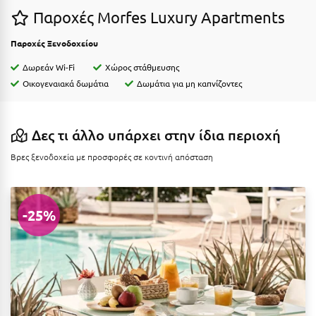
Ε
Παροχές Morfes Luxury Apartments
Ελάτη Αρκαδίας
Παροχές Ξενοδοχείου
Ελληνικό Αρκαδίας
Δωρεάν Wi-Fi
Χώρος στάθμευσης
Οικογεναιακά δωμάτια
Δωμάτια για μη καπνίζοντες
Ελούντα Κρήτης
Ερέτρια
Δες τι άλλο υπάρχει στην ίδια περιοχή
Ερμιόνη
Βρες ξενοδοχεία με προσφορές σε κοντινή απόσταση
Εύβοια
Ευρυτανία
-25%
Ζ
Ζαγοροχώρια
Ζάκυνθος