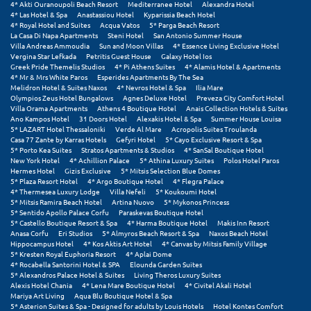
4* Akti Ouranoupoli Beach Resort
Mediterranee Hotel
Alexandra Hotel
4* Las Hotel & Spa
Anastassiou Hotel
Kyparissia Beach Hotel
Μεθώνη
4* Royal Hotel and Suites
Acqua Vatos
5* Parga Beach Resort
La Casa Di Napa Apartments
Steni Hotel
San Antonio Summer House
Μεσολόγγι
Villa Andreas Ammoudia
Sun and Moon Villas
4* Essence Living Exclusive Hotel
Vergina Star Lefkada
Petritis Guest House
Galaxy Hotel Ios
Greek Pride Themelis Studios
4* Pi Athens Suites
4* Alamis Hotel & Apartments
Μεσσηνία
4* Mr & Mrs White Paros
Esperides Apartments By The Sea
Melidron Hotel & Suites Naxos
4* Nevros Hotel & Spa
Ilia Mare
Μετέωρα
Olympios Zeus Hotel Bungalows
Agnes Deluxe Hotel
Preveza City Comfort Hotel
Villa Orama Apartments
Athens 4 Boutique Hotel
Anais Collection Hotels & Suites
Ano Kampos Hotel
31 Doors Hotel
Alexakis Hotel & Spa
Summer House Louisa
Μέτσοβο
5* LAZART Hotel Thessaloniki
Verde Al Mare
Acropolis Suites Troulanda
Casa 77 Zante by Karras Hotels
Gefyri Hotel
5* Cayo Exclusive Resort & Spa
5* Porto Kea Suites
Stratos Apartments & Studios
4* SanSal Boutique Hotel
Μήλος
New York Hotel
4* Achillion Palace
5* Athina Luxury Suites
Polos Hotel Paros
Hermes Hotel
Gizis Exclusive
5* Mitsis Selection Blue Domes
Μονεμβασιά
5* Plaza Resort Hotel
4* Argo Boutique Hotel
4* Flegra Palace
4* Thermesea Luxury Lodge
Villa Nefeli
5* Koukoumi Hotel
5* Mitsis Ramira Beach Hotel
Artina Nuovo
5* Mykonos Princess
Μουζάκι
5* Sentido Apollo Palace Corfu
Paraskevas Boutique Hotel
5* Castello Boutique Resort & Spa
4* Harma Boutique Hotel
Makis Inn Resort
Μπαλί Κρήτης
Anasa Corfu
Eri Studios
5* Almyros Beach Resort & Spa
Naxos Beach Hotel
Hippocampus Hotel
4* Kos Aktis Art Hotel
4* Canvas by Mitsis Family Village
5* Kresten Royal Euphoria Resort
4* Aplai Dome
Μπάνσκο
4* Rocabella Santorini Hotel & SPA
Elounda Garden Suites
5* Alexandros Palace Hotel & Suites
Living Theros Luxury Suites
Μπούκα Μεσσηνίας
Alexis Hotel Chania
4* Lena Mare Boutique Hotel
4* Civitel Akali Hotel
Mariya Art Living
Aqua Blu Boutique Hotel & Spa
5* Asterion Suites & Spa - Designed for adults by Louis Hotels
Hotel Kontes Comfort
Μύκονος