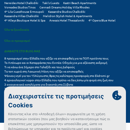
Nereides Hotel Chalkidiki
Taki's Guests
Kastri Beach Apartments
Voreades Studios Tinos
Gennadi Dreams Holiday Villa Rhodes
Ξυλόκαστρο
4* Lila Guesthouse Ermoupoli
Kassandra Studios Chalkidiki
Kassandra Villas Chalkidiki
Melidron Stylish Hotel & Apartments
4* Alleys Boutique Hotel & Spa
Anessis Hotel Thessaloniki
4* Opera Blue Hotel
Ο
Όλα τα ξενοδοχεία
Ορεινή Αρκαδία
Όλοι οι προορισμοί
Ορεινή Ναυπακτία
ΔΙΑΒΑΣΤΕ ΣΤΟ BLOG ΜΑΣ
8 προορισμοί στην Ελλάδα που αξίζει να επισκεφθείς για τα ΠΟΠ προϊόντα τους
Π
Το Λιτόχωρο και οι Καταρράκτες του Ενιπέα: Οδηγός για μια αξέχαστη εκδρομή
Τι να κάνω ένα 3ήμερο στο Γαλαξίδι και τους Δελφούς
Τα τοπ χωριά στη Λακωνική Μάνη που αξίζει να επισκεφθείς
Πάλαιρος
Ψάχνεις νησί για τον 15Αύγουστο; Βρες τις καλύτερες προσφορές στο Ekdromi.gr
4 αρχαιολογικοί χώροι στην Ελλάδα που πρέπει να δεις έστω μία φορά στη ζωή σου
3 οικογενειακά καταλύματα για διακοπές στα Σύβοτα
Παξοί
Τα 11 καλύτερα καλοκαιρινά resorts στην Ελλάδα
7 μικρά ελληνικά νησιά για αξέχαστες καλοκαιρινές διακοπές
Παραλία Κατερίνης
5+1 ινσταγκραμικές παραλίες στην Ελλάδα που αξίζουν μια θέση στο feed σου
Συχνές Ερωτήσεις (FAQs) για Ξενοδοχεία
Παραλία Λιτοχώρου
Παράλιο Άστρος
Όροι χρήσης
Πολιτική Προστασίας Προσωπικών Δεδομένων