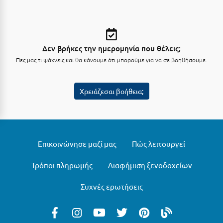
Κοζάνη
Κοκκώνι Κορινθίας
Κομοτηνή
Δεν βρήκες την ημερομηνία που θέλεις;
Πες μας τι ψάχνεις και θα κάνουμε ότι μπορούμε για να σε βοηθήσουμε.
Κόνιτσα
Κόρινθος
Χρειάζεσαι βοήθεια;
Κορώνη
Κουρούτα Ηλείας
Κουφονήσια
Επικοινώνησε μαζί μας
Πώς λειτουργεί
Κρήτη
Τρόποι πληρωμής
Διαφήμιση ξενοδοχείων
Κρουαζιέρες
Συχνές ερωτήσεις
Κύθηρα
Κυλλήνη