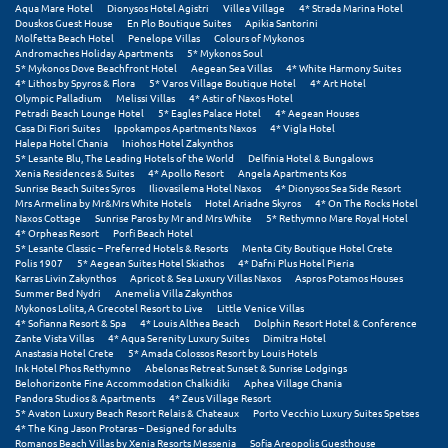
Aqua Mare Hotel
Dionysos Hotel Agistri
Villea Village
4* Strada Marina Hotel
Douskos Guest House
En Plo Boutique Suites
Apikia Santorini
Μυστράς
Molfetta Beach Hotel
Penelope Villas
Colours of Mykonos
Andromaches Holiday Apartments
5* Mykonos Soul
5* Mykonos Dove Beachfront Hotel
Aegean Sea Villas
4* White Harmony Suites
Μυτιλήνη
4* Lithos by Spyros & Flora
5* Varos Village Boutique Hotel
4* Art Hotel
Olympic Palladium
Melissi Villas
4* Astir of Naxos Hotel
Petradi Beach Lounge Hotel
5* Eagles Palace Hotel
4* Aegean Houses
Ν
Casa Di Fiori Suites
Ippokampos Apartments Naxos
4* Vigla Hotel
Halepa Hotel Chania
Iniohos Hotel Zakynthos
5* Lesante Blu, The Leading Hotels of the World
Delfinia Hotel & Bungalows
Νάξος
Xenia Residences & Suites
4* Apollo Resort
Angela Apartments Kos
Sunrise Beach Suites Syros
Iliovasilema Hotel Naxos
4* Dionysos Sea Side Resort
Νάουσα
Mrs Armelina by Mr&Mrs White Hotels
Hotel Ariadne Skyros
4* On The Rocks Hotel
Naxos Cottage
Sunrise Paros by Mr and Mrs White
5* Rethymno Mare Royal Hotel
4* Orpheas Resort
Porfi Beach Hotel
Ναυπακτία
5* Lesante Classic – Preferred Hotels & Resorts
Menta City Boutique Hotel Crete
Polis 1907
5* Aegean Suites Hotel Skiathos
4* Dafni Plus Hotel Pieria
Ναύπλιο
Karras Livin Zakynthos
Apricot & Sea Luxury Villas Naxos
Aspros Potamos Houses
Summer Bed Nydri
Anemelia Villa Zakynthos
Mykonos Lolita, A Grecotel Resort to Live
Little Venice Villas
Νέα Μάκρη
4* Sofianna Resort & Spa
4* Louis Althea Beach
Dolphin Resort Hotel & Conference
Zante Vista Villas
4* Aqua Serenity Luxury Suites
Dimitra Hotel
Anastasia Hotel Crete
5* Amada Colossos Resort by Louis Hotels
Νέα Στύρα Εύβοιας
Ink Hotel Phos Rethymno
Abelonas Retreat Sunset & Sunrise Lodgings
Belohorizonte Fine Accommodation Chalkidiki
Aphea Village Chania
Νέοι Πόροι Πιερίας
Pandora Studios & Apartments
4* Zeus Village Resort
5* Avaton Luxury Beach Resort Relais & Chateaux
Porto Vecchio Luxury Suites Spetses
4* The King Jason Protaras – Designed for adults
Ξ
Romanos Beach Villas by Xenia Resorts Messenia
Sofia Areopolis Guesthouse