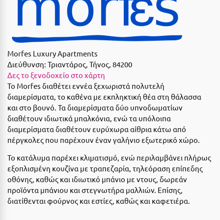
Suites
Βόλος
Βραχάτι Κορινθίας
Βυτίνα
Δες όλες τις προσφορές
Morfes Luxury Apartments
Διεύθυνση:
Τριαντάρος, Τήνος, 84200
Γ
Δες όλα τα πακέτα διακοπών
Δες το ξενοδοχείο στο χάρτη
Το Morfes διαθέτει εννέα ξεχωριστά πολυτελή
Γαλαξiδι
διαμερίσματα, το καθένα με εκπληκτική θέα στη θάλασσα
Γλυφάδα
και στο βουνό. Τα διαμερίσματα δύο υπνοδωματίων
διαθέτουν ιδιωτικά μπαλκόνια, ενώ τα υπόλοιπα
Γρεβενά
διαμερίσματα διαθέτουν ευρύχωρα αίθρια κάτω από
πέργκολες που παρέχουν έναν γαλήνιο εξωτερικό χώρο.
Γύθειο
Το κατάλυμα παρέχει κλιματισμό, ενώ περιλαμβάνει πλήρως
Δ
εξοπλισμένη κουζίνα με τραπεζαρία, τηλεόραση επίπεδης
οθόνης, καθώς και ιδιωτικό μπάνιο με ντους, δωρεάν
Δελφοί
προϊόντα μπάνιου και στεγνωτήρα μαλλιών. Επίσης,
διατίθενται φούρνος και εστίες, καθώς και καφετιέρα.
Διακοπτό