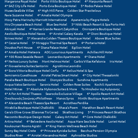
Λευκάδα
Margarona Royal Hotel
Porto Vitilo Boutique Hotel
4* Marpunta Resort
4* SAZ City Life Hotel
Porto Evia Boutique Hotel
5* Rodos Palace Hotel
Muses SeaSide Villas
4* High Mill Paros
Golden Star Praxitelous
Λήμνος
Favie Suzanne Hotel
4* Amalia Hotel Olympia
Moxy Patra Marina by Marriott International
Apanemia by Flegra Hotels
Λίμνη Πλαστήρα
Mrs Chryssana Beach Hotel
Blue Sea Hotel
5* Nikki Beach Resort & Spa Porto Heli
Akroyali Hotel
4* Karras Grande Resort Zakynthos
Oniropetra Boutique Hotel
Aeolis Boutique Hotel Naxos
4* Airotel Galaxy Kavala
4* Dioni Boutique Hotel
Λιτόχωρο
Sirines Hotel
5* Alexandra Golden Thassos Boutique Hotel
Above Blue Suites
4* Cezaria Hotel
5* Miraggio Thermal Spa Resort
4* Portaria Hotel
Douskos Port House
4* Diana Palace Hotel
Egilion Hotel
Λουτρά Πόζαρ
4* Amalia Hotel Meteora
ADG Luxurious Apartments
Achilles Hill Hotel
4* 100 Rizes Seaside Resort
Leonardos Apartments
4* Diana Hotel
Λουτρά Υπάτης
4* Neikos Luxury Suites
Mont Helmos Hotel
Garbis Villas Kefalonia
Iris Hotel
4* Iliovasilema Suites Santorini
Agroktima Leonidio
4* Siora Vittoria Boutique Hotel Corfu
4* Aelius Hotel & Spa
Λουτράκι
Semiramis Guesthouse
Airotel Patras Smart Hotel
4* City Hotel Thessaloniki
Paralia Beach Boutique Hotel
Dionysis Studios
Sunshine Apartments
Λούτσα
Acqua Vatos Santorini
Saronis Hotel
Golden Rose Suites
Kochili Apartments
Hotel Ntinas
5* Absolute Mykonos Suites & More
Το Μπαλκόνι της Αγόριανης
4* A For Art Hotel Thassos
Searocks Exclusive Village
4* Apollo Resort Art Hotel
Μ
Οικολογικός Ξενώνας «Philothea»
Manos Syros
Minthi Boutique Apartments
4* Alexandra Beach Thassos Spa Resort
Acrothea Perdika
Mirabilia Boutique Hotel Chalkidiki
Ithaca's Poem
Marathon Beach Resort Hotel
Μάνη
Gera's Olive Grove (Elaionas Tis Geras)
Skiathos Living
5* Princess Resort Skiathos
Racconto Boutique Design Hotel
Galaxy Art Hotel
4* Core Hotel Chalkidiki
Artina Hotel
4* Belvedere Aeolis Hotel
Aqua Mare Sea Side Hotel
Loriet Hotel
Μαραθώνας Αττικής
Koukounari Rooms Agistri
4* King Maron Wellness Beach Hotel
Sunny Bay Hotel Crete
4* Princess Kyniska Suites
Bacchus Pension Olympia
Μαρώνεια
Studios River
4* Airotel Alexandros Hotel
Aphrodite Studios