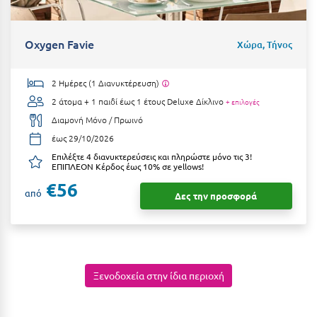
Η
Ηλεία
Oxygen Favie
Χώρα, Τήνος
Ηράκλειο
2 Ημέρες (1 Διανυκτέρευση)
Θ
2 άτομα + 1 παιδί έως 1 έτους
Deluxe Δίκλινο
+ επιλογές
Διαμονή Μόνο / Πρωινό
Θάσος
έως 29/10/2026
Θεσσαλονίκη
Επιλέξτε 4 διανυκτερεύσεις και πληρώστε μόνο τις 3!
ΕΠΙΠΛΕΟΝ Κέρδος έως 10% σε yellows!
€56
Ι
από
Δες την προσφορά
Ιεράπετρα
Ιθάκη
Ικαρία
Ξενοδοχεία στην ίδια περιοχή
Ίος