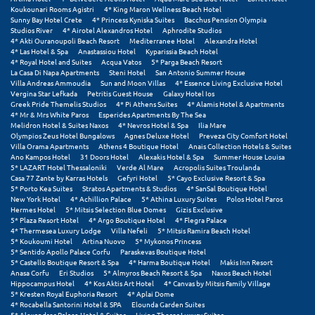
Λευκάδα
Koukounari Rooms Agistri
4* King Maron Wellness Beach Hotel
Sunny Bay Hotel Crete
4* Princess Kyniska Suites
Bacchus Pension Olympia
Λήμνος
Studios River
4* Airotel Alexandros Hotel
Aphrodite Studios
4* Akti Ouranoupoli Beach Resort
Mediterranee Hotel
Alexandra Hotel
4* Las Hotel & Spa
Anastassiou Hotel
Kyparissia Beach Hotel
Λίμνη Πλαστήρα
4* Royal Hotel and Suites
Acqua Vatos
5* Parga Beach Resort
La Casa Di Napa Apartments
Steni Hotel
San Antonio Summer House
Λιτόχωρο
Villa Andreas Ammoudia
Sun and Moon Villas
4* Essence Living Exclusive Hotel
Vergina Star Lefkada
Petritis Guest House
Galaxy Hotel Ios
Greek Pride Themelis Studios
4* Pi Athens Suites
4* Alamis Hotel & Apartments
Λουτρά Πόζαρ
4* Mr & Mrs White Paros
Esperides Apartments By The Sea
Melidron Hotel & Suites Naxos
4* Nevros Hotel & Spa
Ilia Mare
Λουτρά Υπάτης
Olympios Zeus Hotel Bungalows
Agnes Deluxe Hotel
Preveza City Comfort Hotel
Villa Orama Apartments
Athens 4 Boutique Hotel
Anais Collection Hotels & Suites
Ano Kampos Hotel
31 Doors Hotel
Alexakis Hotel & Spa
Summer House Louisa
Λουτράκι
5* LAZART Hotel Thessaloniki
Verde Al Mare
Acropolis Suites Troulanda
Casa 77 Zante by Karras Hotels
Gefyri Hotel
5* Cayo Exclusive Resort & Spa
5* Porto Kea Suites
Stratos Apartments & Studios
4* SanSal Boutique Hotel
Λούτσα
New York Hotel
4* Achillion Palace
5* Athina Luxury Suites
Polos Hotel Paros
Hermes Hotel
5* Mitsis Selection Blue Domes
Gizis Exclusive
5* Plaza Resort Hotel
4* Argo Boutique Hotel
4* Flegra Palace
Μ
4* Thermesea Luxury Lodge
Villa Nefeli
5* Mitsis Ramira Beach Hotel
5* Koukoumi Hotel
Artina Nuovo
5* Mykonos Princess
5* Sentido Apollo Palace Corfu
Paraskevas Boutique Hotel
Μάνη
5* Castello Boutique Resort & Spa
4* Harma Boutique Hotel
Makis Inn Resort
Anasa Corfu
Eri Studios
5* Almyros Beach Resort & Spa
Naxos Beach Hotel
Μαραθώνας Αττικής
Hippocampus Hotel
4* Kos Aktis Art Hotel
4* Canvas by Mitsis Family Village
5* Kresten Royal Euphoria Resort
4* Aplai Dome
4* Rocabella Santorini Hotel & SPA
Elounda Garden Suites
Μαρώνεια
5* Alexandros Palace Hotel & Suites
Living Theros Luxury Suites