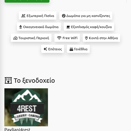
Suites
Βόλος
Βραχάτι Κορινθίας
Εξωτερική Πισίνα
Δωμάτια για μη καπνίζοντες
Βυτίνα
Οικογενειακά δωμάτια
Εξοπλισμός καφέ/κουζίνα
Δες όλες τις προσφορές
Τουριστική Περιοχή
Free WiFi
Κοντά στην Αθήνα
Γ
Δες όλα τα πακέτα διακοπών
Επέτειος
Γενέθλια
Γαλαξiδι
Γλυφάδα
Γρεβενά
To ξενοδοχείο
Γύθειο
Δ
Δελφοί
Διακοπτό
Pavliani4rest