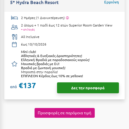
5* Hydra Beach Resort
Ερμιόνη
Ιωάννινα
2 Ημέρες (1 Διανυκτέρευση)
Κ
2 άτομα + 1 παιδί έως 12 ετών
Superior Room Garden View
+ επιλογές
Καβάλα
All Inclusive
Καλάβρυτα
έως 10/10/2026
Μini club!
Καλαμάτα
Αθλητικές & Ευεξιακές Δραστηριότητες!
Ελληνική Βραδιά με παραδοσιακούς χορούς!
Μουσικές βραδιές με DJ!
Κάλαμος
Βραδιά με ζωντανή μουσική!
Μπροστά στην παραλία!
Καλαμπάκα
ΕΠΙΠΛΕΟΝ Κέρδος έως 10% σε yellows!
€137
Κάλυμνος
από
Δες την προσφορά
Καμένα Βούρλα
Καρδάμαινα
Προσφορές σε παρόμοια τιμή
Καρδαμύλη