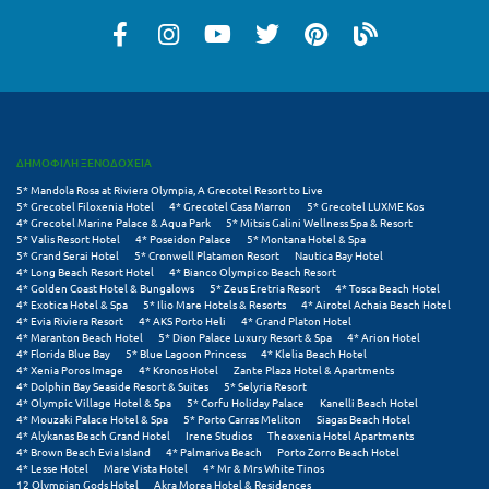
Κοζάνη
Κοκκώνι Κορινθίας
Κομοτηνή
Κόνιτσα
ΔΗΜΟΦΙΛΗ ΞΕΝΟΔΟΧΕΙΑ
Κόρινθος
5* Mandola Rosa at Riviera Olympia, A Grecotel Resort to Live
5* Grecotel Filoxenia Hotel
4* Grecotel Casa Marron
5* Grecotel LUXME Kos
Κορώνη
4* Grecotel Marine Palace & Aqua Park
5* Mitsis Galini Wellness Spa & Resort
5* Valis Resort Hotel
4* Poseidon Palace
5* Montana Hotel & Spa
5* Grand Serai Hotel
5* Cronwell Platamon Resort
Nautica Bay Hotel
Κουρούτα Ηλείας
4* Long Beach Resort Hotel
4* Bianco Olympico Beach Resort
4* Golden Coast Hotel & Bungalows
5* Zeus Eretria Resort
4* Tosca Beach Hotel
Κουφονήσια
4* Exotica Hotel & Spa
5* Ilio Mare Hotels & Resorts
4* Airotel Achaia Beach Hotel
4* Evia Riviera Resort
4* AKS Porto Heli
4* Grand Platon Hotel
4* Maranton Beach Hotel
5* Dion Palace Luxury Resort & Spa
4* Arion Hotel
Κρήτη
4* Florida Blue Bay
5* Blue Lagoon Princess
4* Klelia Beach Hotel
4* Xenia Poros Image
4* Kronos Hotel
Zante Plaza Hotel & Apartments
Κρουαζιέρες
4* Dolphin Bay Seaside Resort & Suites
5* Selyria Resort
4* Olympic Village Hotel & Spa
5* Corfu Holiday Palace
Kanelli Beach Hotel
4* Mouzaki Palace Hotel & Spa
5* Porto Carras Meliton
Siagas Beach Hotel
Κύθηρα
4* Alykanas Beach Grand Hotel
Irene Studios
Theoxenia Hotel Apartments
4* Brown Beach Evia Island
4* Palmariva Beach
Porto Zorro Beach Hotel
Κυλλήνη
4* Lesse Hotel
Mare Vista Hotel
4* Mr & Mrs White Tinos
12 Olympian Gods Hotel
Akra Morea Hotel & Residences