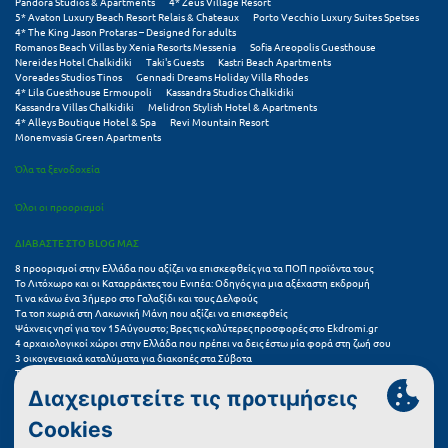
Pandora Studios & Apartments
4* Zeus Village Resort
5* Avaton Luxury Beach Resort Relais & Chateaux
Porto Vecchio Luxury Suites Spetses
4* The King Jason Protaras – Designed for adults
Μυστράς
Romanos Beach Villas by Xenia Resorts Messenia
Sofia Areopolis Guesthouse
Nereides Hotel Chalkidiki
Taki's Guests
Kastri Beach Apartments
Μυτιλήνη
Voreades Studios Tinos
Gennadi Dreams Holiday Villa Rhodes
4* Lila Guesthouse Ermoupoli
Kassandra Studios Chalkidiki
Kassandra Villas Chalkidiki
Melidron Stylish Hotel & Apartments
Ν
4* Alleys Boutique Hotel & Spa
Revi Mountain Resort
Monemvasia Green Apartments
Νάξος
Όλα τα ξενοδοχεία
Νάουσα
Όλοι οι προορισμοί
Ναυπακτία
ΔΙΑΒΑΣΤΕ ΣΤΟ BLOG ΜΑΣ
8 προορισμοί στην Ελλάδα που αξίζει να επισκεφθείς για τα ΠΟΠ προϊόντα τους
Ναύπλιο
Το Λιτόχωρο και οι Καταρράκτες του Ενιπέα: Οδηγός για μια αξέχαστη εκδρομή
Τι να κάνω ένα 3ήμερο στο Γαλαξίδι και τους Δελφούς
Τα τοπ χωριά στη Λακωνική Μάνη που αξίζει να επισκεφθείς
Νέα Μάκρη
Ψάχνεις νησί για τον 15Αύγουστο; Βρες τις καλύτερες προσφορές στο Ekdromi.gr
4 αρχαιολογικοί χώροι στην Ελλάδα που πρέπει να δεις έστω μία φορά στη ζωή σου
Νέα Στύρα Εύβοιας
3 οικογενειακά καταλύματα για διακοπές στα Σύβοτα
Τα 11 καλύτερα καλοκαιρινά resorts στην Ελλάδα
7 μικρά ελληνικά νησιά για αξέχαστες καλοκαιρινές διακοπές
Νέοι Πόροι Πιερίας
5+1 ινσταγκραμικές παραλίες στην Ελλάδα που αξίζουν μια θέση στο feed σου
Συχνές Ερωτήσεις (FAQs) για Ξενοδοχεία
Ξ