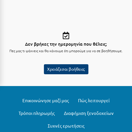
Καρδίτσα
Κάρπαθος
Καρπενήσι
Κάρυστος
Δεν βρήκες την ημερομηνία που θέλεις;
Κάσος
Πες μας τι ψάχνεις και θα κάνουμε ότι μπορούμε για να σε βοηθήσουμε.
Κασσάνδρα
Καστοριά
Χρειάζεσαι βοήθεια;
Κατερίνη
Κέα - Τζιά
Επικοινώνησε μαζί μας
Πώς λειτουργεί
Κερατέα
Κέρκυρα
Τρόποι πληρωμής
Διαφήμιση ξενοδοχείων
Κεφαλονιά
Συχνές ερωτήσεις