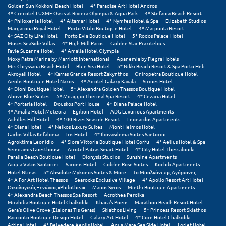
Golden Sun Kokkoni Beach Hotel
4* Paradise Art Hotel Andros
Κύμη Ευβοίας
4* Grecotel LUXME Oasis at Riviera Olympia & Aqua Park
4* Stefania Beach Resort
4* Philoxenia Hotel
4* Altamar Hotel
4* Nymfes Hotel & Spa
Elizabeth Studios
Κυπαρισσία
Margarona Royal Hotel
Porto Vitilo Boutique Hotel
4* Marpunta Resort
4* SAZ City Life Hotel
Porto Evia Boutique Hotel
5* Rodos Palace Hotel
Muses SeaSide Villas
4* High Mill Paros
Golden Star Praxitelous
Κύπρος
Favie Suzanne Hotel
4* Amalia Hotel Olympia
Moxy Patra Marina by Marriott International
Apanemia by Flegra Hotels
Κως
Mrs Chryssana Beach Hotel
Blue Sea Hotel
5* Nikki Beach Resort & Spa Porto Heli
Akroyali Hotel
4* Karras Grande Resort Zakynthos
Oniropetra Boutique Hotel
Aeolis Boutique Hotel Naxos
4* Airotel Galaxy Kavala
Sirines Hotel
4* Dioni Boutique Hotel
5* Alexandra Golden Thassos Boutique Hotel
Λ
Above Blue Suites
5* Miraggio Thermal Spa Resort
4* Cezaria Hotel
4* Portaria Hotel
Douskos Port House
4* Diana Palace Hotel
4* Amalia Hotel Meteora
Egilion Hotel
ADG Luxurious Apartments
Λαγκάδια
Achilles Hill Hotel
4* 100 Rizes Seaside Resort
Leonardos Apartments
4* Diana Hotel
4* Neikos Luxury Suites
Mont Helmos Hotel
Λακόπετρα Αχαΐας
Garbis Villas Kefalonia
Iris Hotel
4* Iliovasilema Suites Santorini
Agroktima Leonidio
4* Siora Vittoria Boutique Hotel Corfu
4* Aelius Hotel & Spa
Semiramis Guesthouse
Airotel Patras Smart Hotel
4* City Hotel Thessaloniki
Λακωνία
Paralia Beach Boutique Hotel
Dionysis Studios
Sunshine Apartments
Acqua Vatos Santorini
Saronis Hotel
Golden Rose Suites
Kochili Apartments
Λασίθι
Hotel Ntinas
5* Absolute Mykonos Suites & More
Το Μπαλκόνι της Αγόριανης
4* A For Art Hotel Thassos
Searocks Exclusive Village
4* Apollo Resort Art Hotel
Οικολογικός Ξενώνας «Philothea»
Manos Syros
Minthi Boutique Apartments
Λεπτοκαρυά
4* Alexandra Beach Thassos Spa Resort
Acrothea Perdika
Mirabilia Boutique Hotel Chalkidiki
Ithaca's Poem
Marathon Beach Resort Hotel
Λέσβος
Gera's Olive Grove (Elaionas Tis Geras)
Skiathos Living
5* Princess Resort Skiathos
Racconto Boutique Design Hotel
Galaxy Art Hotel
4* Core Hotel Chalkidiki
Artina Hotel
4* Belvedere Aeolis Hotel
Aqua Mare Sea Side Hotel
Loriet Hotel