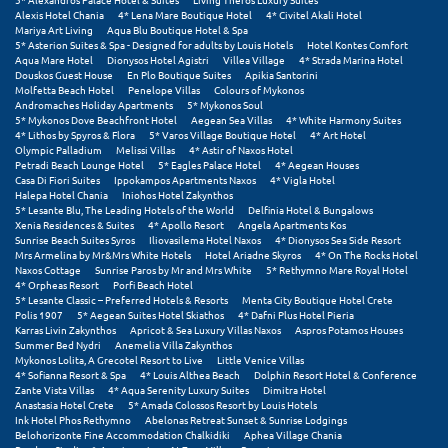
Alexis Hotel Chania
4* Lena Mare Boutique Hotel
4* Civitel Akali Hotel
Μεθώνη
Mariya Art Living
Aqua Blu Boutique Hotel & Spa
5* Asterion Suites & Spa - Designed for adults by Louis Hotels
Hotel Kontes Comfort
Aqua Mare Hotel
Dionysos Hotel Agistri
Villea Village
4* Strada Marina Hotel
Μεσολόγγι
Douskos Guest House
En Plo Boutique Suites
Apikia Santorini
Molfetta Beach Hotel
Penelope Villas
Colours of Mykonos
Μεσσηνία
Andromaches Holiday Apartments
5* Mykonos Soul
5* Mykonos Dove Beachfront Hotel
Aegean Sea Villas
4* White Harmony Suites
4* Lithos by Spyros & Flora
5* Varos Village Boutique Hotel
4* Art Hotel
Μετέωρα
Olympic Palladium
Melissi Villas
4* Astir of Naxos Hotel
Petradi Beach Lounge Hotel
5* Eagles Palace Hotel
4* Aegean Houses
Μέτσοβο
Casa Di Fiori Suites
Ippokampos Apartments Naxos
4* Vigla Hotel
Halepa Hotel Chania
Iniohos Hotel Zakynthos
5* Lesante Blu, The Leading Hotels of the World
Delfinia Hotel & Bungalows
Μήλος
Xenia Residences & Suites
4* Apollo Resort
Angela Apartments Kos
Sunrise Beach Suites Syros
Iliovasilema Hotel Naxos
4* Dionysos Sea Side Resort
Μονεμβασιά
Mrs Armelina by Mr&Mrs White Hotels
Hotel Ariadne Skyros
4* On The Rocks Hotel
Naxos Cottage
Sunrise Paros by Mr and Mrs White
5* Rethymno Mare Royal Hotel
4* Orpheas Resort
Porfi Beach Hotel
Μουζάκι
5* Lesante Classic – Preferred Hotels & Resorts
Menta City Boutique Hotel Crete
Polis 1907
5* Aegean Suites Hotel Skiathos
4* Dafni Plus Hotel Pieria
Karras Livin Zakynthos
Apricot & Sea Luxury Villas Naxos
Aspros Potamos Houses
Μπαλί Κρήτης
Summer Bed Nydri
Anemelia Villa Zakynthos
Mykonos Lolita, A Grecotel Resort to Live
Little Venice Villas
Μπάνσκο
4* Sofianna Resort & Spa
4* Louis Althea Beach
Dolphin Resort Hotel & Conference
Zante Vista Villas
4* Aqua Serenity Luxury Suites
Dimitra Hotel
Anastasia Hotel Crete
5* Amada Colossos Resort by Louis Hotels
Μπούκα Μεσσηνίας
Ink Hotel Phos Rethymno
Abelonas Retreat Sunset & Sunrise Lodgings
Belohorizonte Fine Accommodation Chalkidiki
Aphea Village Chania
Μύκονος