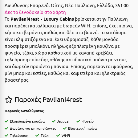
Ε
Διεύθυνση:
Επαρ.Οδ. Οίτης, Νέα Παύλιανη, Ελλάδα, 351 00
Δες το ξενοδοχείο στο χάρτη
Ελάτη Αρκαδίας
Το
Pavliani4rest - Luxury Cabins
βρίσκεται στην Παύλιανη
και παρέχει καταλύματα με δωρεάν WiFi. Επίσης, έχει πισίνα,
Ελληνικό Αρκαδίας
κήπο και βεράντα, καθώς και θέα στο βουνό. Το κατάλυμα
είναι κλιματιζόμενο και έχει υδρομασάζ. Κάθε μονάδα
Ελούντα Κρήτης
προσφέρει μπαλκόνι, πλήρως εξοπλισμένη κουζίνα με
Ερέτρια
ψυγείο, τζάκι, χώρο καθιστικού με καναπέ-κρεβάτι,
τηλεόραση επίπεδης οθόνης και ιδιωτικό μπάνιο με ντους
Ερμιόνη
και δωρεάν προϊόντα μπάνιου. Επίσης, παρέχονται φούρνος,
μίνι μπαρ και εστίες, καθώς και καφετιέρα και ηλεκτρικός
Εύβοια
βραστήρας.
Ευρυτανία
Παροχές Pavliani4rest
Ζ
Παροχές Καταλύματος
Ζαγοροχώρια
Εξοπλισμένη κουζίνα
Jaccuzi
Ψυγείο
Ζάκυνθος
Δωμάτια για μη καπνίζοντες
Εξωτερική πισίνα
Τηλεόραση
Τζάκι
Wi-Fi