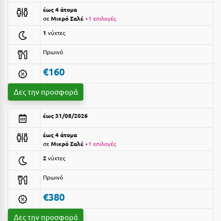
έως 4 άτομα
Αργολίδα
Ξενοδοχεία 3 Αστέρων
σε
Μικρό Σαλέ
+1 επιλογές
Αριδαία
1
νύχτες
Ξενοδοχεία 4 Αστέρων
Αρκαδία
Ξενοδοχεία 5 Αστέρων
Πρωινό
Αρκίτσα
€160
Βίλες
Αρτέμιδα
Κρουαζιέρες
Δες την προσφορά
Αρχαία Ολυμπία
Ενοικιαζόμενα Δωμάτια
έως 31/08/2026
Αστυπάλαια
Διαμερίσματα
έως 4 άτομα
Αττική
σε
Μικρό Σαλέ
+1 επιλογές
Studios
2
νύχτες
Αχαΐα
Boutique Hotels
Πρωινό
Ξενώνες
Β
€380
Camping
Βansko
Δες την προσφορά