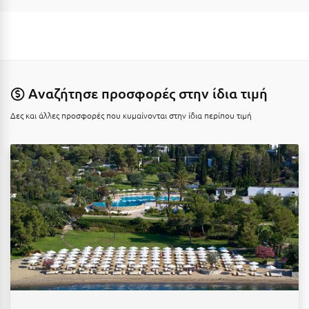
Η
Ηλεία
Ηράκλειο
Αναζήτησε προσφορές στην ίδια τιμή
Θ
Δες και άλλες προσφορές που κυμαίνονται στην ίδια περίπου τιμή
Θάσος
Θεσσαλονίκη
Ι
Ιεράπετρα
Ιθάκη
Ικαρία
Ίος