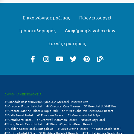
Τολό
Τριζόνια Φωκίδος
Επικοινώνησε μαζί μας
Πώς λειτουργεί
Τρίκαλα
Τρόποι πληρωμής
Διαφήμιση ξενοδοχείων
Τρίκαλα Κορινθίας
Συχνές ερωτήσεις
Τρίπολη
Τυρός
Υ
Ύδρα
ΔΗΜΟΦΙΛΗ ΞΕΝΟΔΟΧΕΙΑ
Φ
5* Mandola Rosa at Riviera Olympia, A Grecotel Resort to Live
5* Grecotel Filoxenia Hotel
4* Grecotel Casa Marron
5* Grecotel LUXME Kos
4* Grecotel Marine Palace & Aqua Park
5* Mitsis Galini Wellness Spa & Resort
Φιλιατρά Μεσσηνίας
5* Valis Resort Hotel
4* Poseidon Palace
5* Montana Hotel & Spa
5* Grand Serai Hotel
5* Cronwell Platamon Resort
Nautica Bay Hotel
4* Long Beach Resort Hotel
4* Bianco Olympico Beach Resort
Φλώρινα
4* Golden Coast Hotel & Bungalows
5* Zeus Eretria Resort
4* Tosca Beach Hotel
4* Exotica Hotel & Spa
5* Ilio Mare Hotels & Resorts
4* Airotel Achaia Beach Hotel