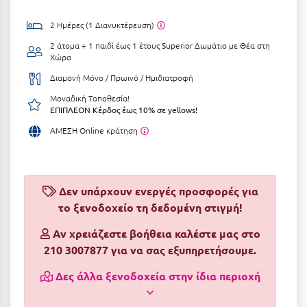
Αργολίδα
Ξενοδοχεία 3 Αστέρων
2 Ημέρες (1 Διανυκτέρευση)
Αριδαία
2 άτομα + 1 παιδί έως 1 έτους
Superior Δωμάτιο με Θέα στη
Ξενοδοχεία 4 Αστέρων
Χώρα
Αρκαδία
Ξενοδοχεία 5 Αστέρων
Διαμονή Μόνο / Πρωινό / Ημιδιατροφή
Αρκίτσα
Βίλες
Μοναδική Τοποθεσία!
ΕΠΙΠΛΕΟΝ Κέρδος έως 10% σε yellows!
Αρτέμιδα
Κρουαζιέρες
ΑΜΕΣΗ Online κράτηση
Αρχαία Ολυμπία
Ενοικιαζόμενα Δωμάτια
Αστυπάλαια
Διαμερίσματα
Δεν υπάρχουν ενεργές προσφορές για
Αττική
Studios
το ξενοδοχείο τη δεδομένη στιγμή!
Αχαΐα
Boutique Hotels
Αν χρειάζεστε βοήθεια καλέστε μας στο
210 3007877 για να σας εξυπηρετήσουμε.
Ξενώνες
Β
Δες άλλα ξενοδοχεία στην ίδια περιοχή
Camping
Βansko