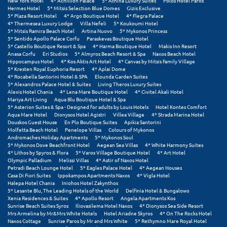
New York Hotel
4* Achillion Palace
5* Athina Luxury Suites
Polos Hotel Paros
Hermes Hotel
5* Mitsis Selection Blue Domes
Gizis Exclusive
5* Plaza Resort Hotel
4* Argo Boutique Hotel
4* Flegra Palace
4* Thermesea Luxury Lodge
Villa Nefeli
5* Koukoumi Hotel
5* Mitsis Ramira Beach Hotel
Artina Nuovo
5* Mykonos Princess
5* Sentido Apollo Palace Corfu
Paraskevas Boutique Hotel
5* Castello Boutique Resort & Spa
4* Harma Boutique Hotel
Makis Inn Resort
Anasa Corfu
Eri Studios
5* Almyros Beach Resort & Spa
Naxos Beach Hotel
Hippocampus Hotel
4* Kos Aktis Art Hotel
4* Canvas by Mitsis Family Village
5* Kresten Royal Euphoria Resort
4* Aplai Dome
4* Rocabella Santorini Hotel & SPA
Elounda Garden Suites
5* Alexandros Palace Hotel & Suites
Living Theros Luxury Suites
Alexis Hotel Chania
4* Lena Mare Boutique Hotel
4* Civitel Akali Hotel
Mariya Art Living
Aqua Blu Boutique Hotel & Spa
5* Asterion Suites & Spa - Designed for adults by Louis Hotels
Hotel Kontes Comfort
Aqua Mare Hotel
Dionysos Hotel Agistri
Villea Village
4* Strada Marina Hotel
Douskos Guest House
En Plo Boutique Suites
Apikia Santorini
Molfetta Beach Hotel
Penelope Villas
Colours of Mykonos
Andromaches Holiday Apartments
5* Mykonos Soul
5* Mykonos Dove Beachfront Hotel
Aegean Sea Villas
4* White Harmony Suites
4* Lithos by Spyros & Flora
5* Varos Village Boutique Hotel
4* Art Hotel
Olympic Palladium
Melissi Villas
4* Astir of Naxos Hotel
Petradi Beach Lounge Hotel
5* Eagles Palace Hotel
4* Aegean Houses
Casa Di Fiori Suites
Ippokampos Apartments Naxos
4* Vigla Hotel
Halepa Hotel Chania
Iniohos Hotel Zakynthos
5* Lesante Blu, The Leading Hotels of the World
Delfinia Hotel & Bungalows
Xenia Residences & Suites
4* Apollo Resort
Angela Apartments Kos
Sunrise Beach Suites Syros
Iliovasilema Hotel Naxos
4* Dionysos Sea Side Resort
Mrs Armelina by Mr&Mrs White Hotels
Hotel Ariadne Skyros
4* On The Rocks Hotel
Naxos Cottage
Sunrise Paros by Mr and Mrs White
5* Rethymno Mare Royal Hotel