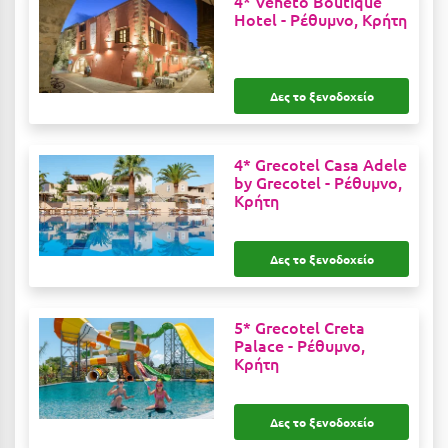
4* Veneto Boutique
Hotel -
Ρέθυμνο, Κρήτη
Μεθώνη
Μεσολόγγι
Δες το ξενοδοχείο
Μεσσηνία
Μετέωρα
4* Grecotel Casa Adele
Μέτσοβο
by Grecotel -
Ρέθυμνο,
Κρήτη
Μήλος
Μονεμβασιά
Δες το ξενοδοχείο
Μουζάκι
5* Grecotel Creta
Μπαλί Κρήτης
Palace -
Ρέθυμνο,
Κρήτη
Μπάνσκο
Μπούκα Μεσσηνίας
Δες το ξενοδοχείο
Μύκονος