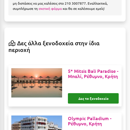
Η
μη διστάσεις να μας καλέσεις στο 210 3007877. Εναλλακτικά,
συμπλήρωσε τη
σχετική φόρμα
και θα σε καλέσουμε εμείς!
Ηλεία
Ηράκλειο
Θ
Δες άλλα ξενοδοχεία στην ίδια
περιοχή
Θάσος
Θεσσαλονίκη
5* Mitsis Bali Paradise -
Μπαλί, Ρέθυμνο, Κρήτη
Ι
Ιεράπετρα
Δες το ξενοδοχείο
Ιθάκη
Ικαρία
Olympic Palladium -
Ρέθυμνο, Κρήτη
Ίος