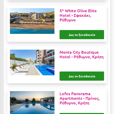
Κοζάνη
5* White Olive Elite
Κοκκώνι Κορινθίας
Hotel -
Σφακάκι,
Ρέθυμνο
Κομοτηνή
Κόνιτσα
Δες το ξενοδοχείο
Κόρινθος
Κορώνη
Menta City Boutique
Hotel -
Ρέθυμνο, Κρήτη
Κουρούτα Ηλείας
Κουφονήσια
Δες το ξενοδοχείο
Κρήτη
Κρουαζιέρες
Lofos Panorama
Apartments -
Πρίνος,
Κύθηρα
Ρέθυμνο, Κρήτη
Κυλλήνη