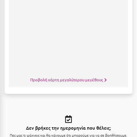
Σαμοθράκη
Σάμος
Σαντορίνη
Σέριφος
Σέρρες
Σιθωνία
Σίκινος
Προβολή χάρτη μεγαλύτερου μεγέθους
Σίφνος
Σκαφιδιά Ηλείας
Σκιάθος
Σκόπελος
Δεν βρήκες την ημερομηνία που θέλεις;
Σκύρος
Πες μας τι ψάχνεις και θα κάνουμε ότι μπορούμε για να σε βοηθήσουμε.