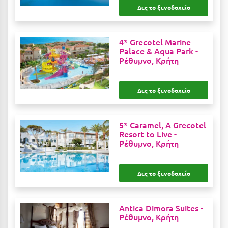
Δες το ξενοδοχείο
Κύμη Ευβοίας
Κυπαρισσία
4* Grecotel Marine
Κύπρος
Palace & Aqua Park -
Ρέθυμνο, Κρήτη
Κως
Δες το ξενοδοχείο
Λ
Λαγκάδια
5* Caramel, A Grecotel
Resort to Live -
Λακόπετρα Αχαΐας
Ρέθυμνο, Κρήτη
Λακωνία
Λασίθι
Δες το ξενοδοχείο
Λεπτοκαρυά
Antica Dimora Suites -
Λέσβος
Ρέθυμνο, Κρήτη