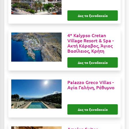
Ιωάννινα
Δες το ξενοδοχείο
Κ
Καβάλα
4* Kalypso Cretan
Village Resort & Spa -
Καλάβρυτα
Ακτή Κάραβος, Άγιος
Βασίλειος, Κρήτη
Καλαμάτα
Δες το ξενοδοχείο
Κάλαμος
Καλαμπάκα
Palazzo Greco Villas -
Κάλυμνος
Αγία Γαλήνη, Ρέθυμνο
Καμένα Βούρλα
Καρδάμαινα
Δες το ξενοδοχείο
Καρδαμύλη