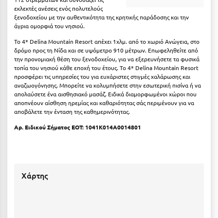
Πόρος
εκλεκτές ανέσεις ενός πολυτελούς
ξενοδοχείου με την αυθεντικότητα της κρητικής παράδοσης και την
Πόρτο Χέλι
άγρια ομορφιά του νησιού.
Πρέβεζα
To 4* Delina Mountain Resort απέχει 1χλμ. από το χωριό Ανώγεια, στο
δρόμο προς τη Νίδα και σε υψόμετρο 910 μέτρων. Επωφεληθείτε από
την προνομιακή θέση του ξενοδοχείου, για να εξερευνήσετε τα φυσικά
Πύλος
τοπία του νησιού κάθε εποχή του έτους. Το 4* Delina Mountain Resort
προσφέρει τις υπηρεσίες του για ευχάριστες στιγμές χαλάρωσης και
Πύργος
αναζωογόνησης. Μπορείτε να κολυμπήσετε στην εσωτερική πισίνα ή να
απολαύσετε ένα αισθησιακό μασάζ. Ειδικά διαμορφωμένοι χώροι που
Ρ
αποπνέουν αίσθηση ηρεμίας και καθαριότητας σάς περιμένουν για να
αποβάλετε την ένταση της καθημερινότητας.
Ρέθυμνο
Αρ. Ειδικού Σήματος ΕΟΤ:
1041Κ014Α0014801
Ρίο
Ρόδος
Χάρτης
Σ
Σαλαμίνα