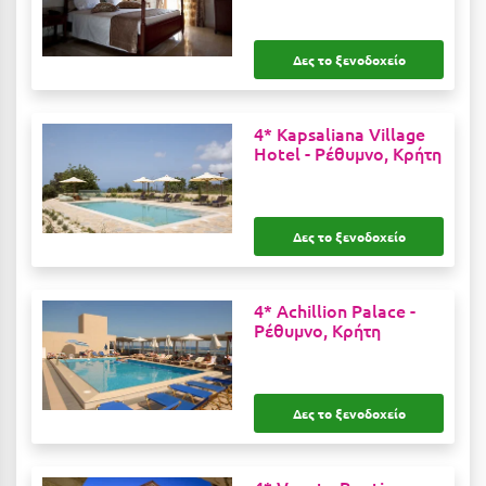
Λευκάδα
Λήμνος
Δες το ξενοδοχείο
Λίμνη Πλαστήρα
Λιτόχωρο
4* Kapsaliana Village
Hotel -
Ρέθυμνο, Κρήτη
Λουτρά Πόζαρ
Λουτρά Υπάτης
Δες το ξενοδοχείο
Λουτράκι
Λούτσα
4* Achillion Palace -
Ρέθυμνο, Κρήτη
Μ
Μάνη
Δες το ξενοδοχείο
Μαραθώνας Αττικής
Μαρώνεια