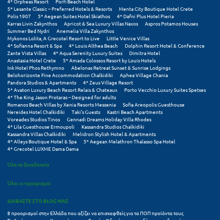
4* Orpheas Resort
Porfi Beach Hotel
5* Lesante Classic – Preferred Hotels & Resorts
Menta City Boutique Hotel Crete
Polis 1907
5* Aegean Suites Hotel Skiathos
4* Dafni Plus Hotel Pieria
Karras Livin Zakynthos
Apricot & Sea Luxury Villas Naxos
Aspros Potamos Houses
Summer Bed Nydri
Anemelia Villa Zakynthos
Mykonos Lolita, A Grecotel Resort to Live
Little Venice Villas
4* Sofianna Resort & Spa
4* Louis Althea Beach
Dolphin Resort Hotel & Conference
Zante Vista Villas
4* Aqua Serenity Luxury Suites
Dimitra Hotel
Anastasia Hotel Crete
5* Amada Colossos Resort by Louis Hotels
Ink Hotel Phos Rethymno
Abelonas Retreat Sunset & Sunrise Lodgings
Belohorizonte Fine Accommodation Chalkidiki
Aphea Village Chania
Pandora Studios & Apartments
4* Zeus Village Resort
5* Avaton Luxury Beach Resort Relais & Chateaux
Porto Vecchio Luxury Suites Spetses
4* The King Jason Protaras – Designed for adults
Romanos Beach Villas by Xenia Resorts Messenia
Sofia Areopolis Guesthouse
Nereides Hotel Chalkidiki
Taki's Guests
Kastri Beach Apartments
Voreades Studios Tinos
Gennadi Dreams Holiday Villa Rhodes
4* Lila Guesthouse Ermoupoli
Kassandra Studios Chalkidiki
Kassandra Villas Chalkidiki
Melidron Stylish Hotel & Apartments
4* Alleys Boutique Hotel & Spa
5* Aegean Melathron Thalasso Spa Hotel
4* Grecotel LUXME Dama Dama
Όλα τα ξενοδοχεία
Όλοι οι προορισμοί
ΔΙΑΒΑΣΤΕ ΣΤΟ BLOG ΜΑΣ
8 προορισμοί στην Ελλάδα που αξίζει να επισκεφθείς για τα ΠΟΠ προϊόντα τους