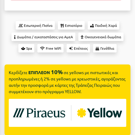
Suites
Βόλος
Βραχάτι Κορινθίας
Εσωτερική Πισίνα
Εστιατόριο
Παιδική Χαρά
Βυτίνα
Δες όλες τις προσφορές
Δωμάτια / εγκαταστάσεις για ΑμεΑ
Οικογενειακά δωμάτια
Γ
Δες όλα τα πακέτα διακοπών
Spa
Free WiFi
Επέτειος
Γενέθλια
Γαλαξiδι
Γλυφάδα
10%
Κερδίζετε
ΕΠΙΠΛΕΟΝ
σε yellows με πιστωτικές και
Γρεβενά
προπληρωμένες ή 2% σε yellows με χρεωστικές, αγοράζοντας
αυτήν την προσφορά με κάρτες της Τράπεζας Πειραιώς που
Γύθειο
συμμετέχουν στο πρόγραμμα YELLOW.
Δ
Δελφοί
Διακοπτό