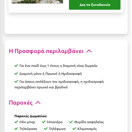
Δες το ξενοδοχείο
Ξυλόκαστρο
Ο
Ορεινή Αρκαδία
Ορεινή Ναυπακτία
Η Προσφορά περιλαμβάνει
Π
Για ένα παιδί έως 1 έτους η διαμονή είναι δωρεάν
Διαμονή μόνο ή Πρωινό ή Ημιδιατροφή
Πάλαιρος
Για όσους επιλέξουν την ημιδιατροφή, η ημιδιατροφή
περιλαμβάνει πρωινό και βραδινό
Παξοί
Παραλία Κατερίνης
Παροχές
Παραλία Λιτοχώρου
Παροχές Δωματίου:
Παράλιο Άστρος
Μίνι μπαρ
Μπανιέρα
Θυρίδα ασφαλείας
Τηλεόραση
Τηλέφωνο
Κλιματισμός