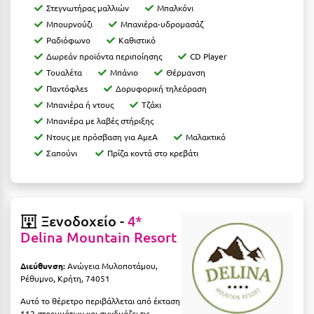
Πάργα
Στεγνωτήρας μαλλιών
Μπαλκόνι
Μπουρνούζι
Μπανιέρα-υδρομασάζ
Παρνασσός
Ραδιόφωνο
Καθιστικό
Πάρος
Δωρεάν προϊόντα περιποίησης
CD Player
Τουαλέτα
Μπάνιο
Θέρμανση
Πάτμος
Παντόφλεs
Δορυφορική τηλεόραση
Μπανιέρα ή ντους
Τζάκι
Πάτρα
Μπανιέρα με λαβές στήριξης
Παύλιανη
Ντους με πρόσβαση για ΑμεΑ
Μαλακτικό
Σαπούνι
Πρίζα κοντά στο κρεβάτι
Πειραιάς
Πελοπόννησος
Πήλιο
Ξενοδοχείο -
4*
Delina Mountain Resort
Πιερία
Διεύθυνση:
Ανώγεια Μυλοποτάμου,
Πλαταμώνας
Ρέθυμνο, Κρήτη, 74051
Πλύτρα Λακωνίας
Αυτό το θέρετρο περιβάλλεται από έκταση
112 στρεμμάτων και συνδυάζει τις