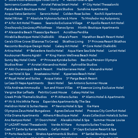
Semiramis Guesthouse
Airotel Patras Smart Hotel
4* City Hotel Thessaloniki
Paralia Beach Boutique Hotel
Dionysis Studios
Sunshine Apartments
Acqua Vatos Santorini
Saronis Hotel
Golden Rose Suites
Kochili Apartments
Hotel Ntinas
5* Absolute Mykonos Suites & More
Το Μπαλκόνι της Αγόριανης
4* A For Art Hotel Thassos
Searocks Exclusive Village
4* Apollo Resort Art Hotel
Οικολογικός Ξενώνας «Philothea»
Manos Syros
Minthi Boutique Apartments
4* Alexandra Beach Thassos Spa Resort
Acrothea Perdika
Mirabilia Boutique Hotel Chalkidiki
Ithaca's Poem
Marathon Beach Resort Hotel
Gera's Olive Grove (Elaionas Tis Geras)
Skiathos Living
5* Princess Resort Skiathos
Racconto Boutique Design Hotel
Galaxy Art Hotel
4* Core Hotel Chalkidiki
Artina Hotel
4* Belvedere Aeolis Hotel
Aqua Mare Sea Side Hotel
Loriet Hotel
Koukounari Rooms Agistri
4* King Maron Wellness Beach Hotel
Sunny Bay Hotel Crete
4* Princess Kyniska Suites
Bacchus Pension Olympia
Studios River
4* Airotel Alexandros Hotel
Aphrodite Studios
4* Akti Ouranoupoli Beach Resort
Mediterranee Hotel
Alexandra Hotel
4* Las Hotel & Spa
Anastassiou Hotel
Kyparissia Beach Hotel
4* Royal Hotel and Suites
Acqua Vatos
5* Parga Beach Resort
La Casa Di Napa Apartments
Steni Hotel
San Antonio Summer House
Villa Andreas Ammoudia
Sun and Moon Villas
4* Essence Living Exclusive Hotel
Vergina Star Lefkada
Petritis Guest House
Galaxy Hotel Ios
Greek Pride Themelis Studios
4* Pi Athens Suites
4* Alamis Hotel & Apartments
4* Mr & Mrs White Paros
Esperides Apartments By The Sea
Melidron Hotel & Suites Naxos
4* Nevros Hotel & Spa
Ilia Mare
Olympios Zeus Hotel Bungalows
Agnes Deluxe Hotel
Preveza City Comfort Hotel
Villa Orama Apartments
Athens 4 Boutique Hotel
Anais Collection Hotels & Suites
Ano Kampos Hotel
31 Doors Hotel
Alexakis Hotel & Spa
Summer House Louisa
5* LAZART Hotel Thessaloniki
Verde Al Mare
Acropolis Suites Troulanda
Casa 77 Zante by Karras Hotels
Gefyri Hotel
5* Cayo Exclusive Resort & Spa
5* Porto Kea Suites
Stratos Apartments & Studios
4* SanSal Boutique Hotel