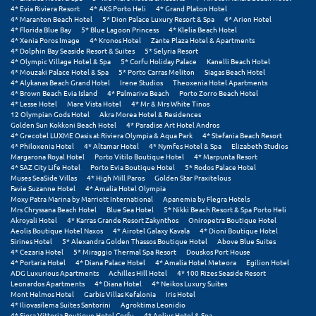
Φοινικούντα
4* Evia Riviera Resort
4* AKS Porto Heli
4* Grand Platon Hotel
4* Maranton Beach Hotel
5* Dion Palace Luxury Resort & Spa
4* Arion Hotel
4* Florida Blue Bay
5* Blue Lagoon Princess
4* Klelia Beach Hotel
Χ
4* Xenia Poros Image
4* Kronos Hotel
Zante Plaza Hotel & Apartments
4* Dolphin Bay Seaside Resort & Suites
5* Selyria Resort
4* Olympic Village Hotel & Spa
5* Corfu Holiday Palace
Kanelli Beach Hotel
Χαλκίδα
4* Mouzaki Palace Hotel & Spa
5* Porto Carras Meliton
Siagas Beach Hotel
4* Alykanas Beach Grand Hotel
Irene Studios
Theoxenia Hotel Apartments
4* Brown Beach Evia Island
4* Palmariva Beach
Porto Zorro Beach Hotel
Χαλκιδική
4* Lesse Hotel
Mare Vista Hotel
4* Mr & Mrs White Tinos
12 Olympian Gods Hotel
Akra Morea Hotel & Residences
Χανιά
Golden Sun Kokkoni Beach Hotel
4* Paradise Art Hotel Andros
4* Grecotel LUXME Oasis at Riviera Olympia & Aqua Park
4* Stefania Beach Resort
4* Philoxenia Hotel
4* Altamar Hotel
4* Nymfes Hotel & Spa
Elizabeth Studios
Χερσόνησος
Margarona Royal Hotel
Porto Vitilo Boutique Hotel
4* Marpunta Resort
4* SAZ City Life Hotel
Porto Evia Boutique Hotel
5* Rodos Palace Hotel
Χερσόνησος Άθως
Muses SeaSide Villas
4* High Mill Paros
Golden Star Praxitelous
Favie Suzanne Hotel
4* Amalia Hotel Olympia
Moxy Patra Marina by Marriott International
Apanemia by Flegra Hotels
Χίος
Mrs Chryssana Beach Hotel
Blue Sea Hotel
5* Nikki Beach Resort & Spa Porto Heli
Akroyali Hotel
4* Karras Grande Resort Zakynthos
Oniropetra Boutique Hotel
Χράνοι Μεσσηνίας
Aeolis Boutique Hotel Naxos
4* Airotel Galaxy Kavala
4* Dioni Boutique Hotel
Sirines Hotel
5* Alexandra Golden Thassos Boutique Hotel
Above Blue Suites
4* Cezaria Hotel
5* Miraggio Thermal Spa Resort
Douskos Port House
4* Portaria Hotel
4* Diana Palace Hotel
4* Amalia Hotel Meteora
Egilion Hotel
Ψ
ADG Luxurious Apartments
Achilles Hill Hotel
4* 100 Rizes Seaside Resort
Leonardos Apartments
4* Diana Hotel
4* Neikos Luxury Suites
Mont Helmos Hotel
Garbis Villas Kefalonia
Iris Hotel
Ψαθόπυργος
4* Iliovasilema Suites Santorini
Agroktima Leonidio
4* Siora Vittoria Boutique Hotel Corfu
4* Aelius Hotel & Spa