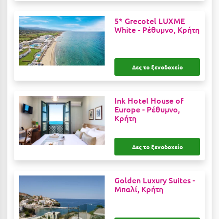
Μυστράς
5* Grecotel LUXME
White -
Ρέθυμνο, Κρήτη
Μυτιλήνη
Ν
Δες το ξενοδοχείο
Νάξος
Νάουσα
Ink Hotel House of
Europe -
Ρέθυμνο,
Κρήτη
Ναυπακτία
Ναύπλιο
Δες το ξενοδοχείο
Νέα Μάκρη
Νέα Στύρα Εύβοιας
Golden Luxury Suites -
Μπαλί, Κρήτη
Νέοι Πόροι Πιερίας
Ξ