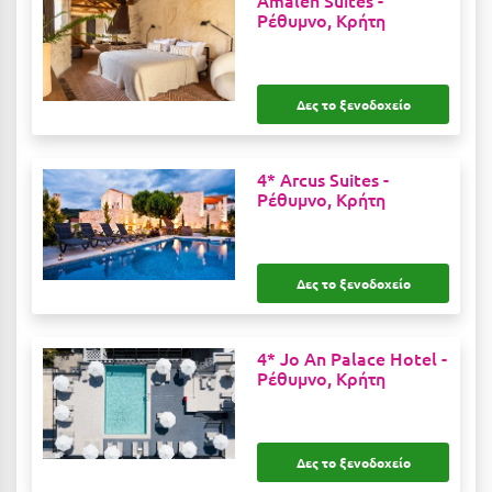
Amalen Suites -
Καρδίτσα
Ρέθυμνο, Κρήτη
Κάρπαθος
Καρπενήσι
Δες το ξενοδοχείο
Κάρυστος
Κάσος
4* Arcus Suites -
Ρέθυμνο, Κρήτη
Κασσάνδρα
Καστοριά
Δες το ξενοδοχείο
Κατερίνη
Κέα - Τζιά
4* Jo An Palace Hotel -
Ρέθυμνο, Κρήτη
Κερατέα
Κέρκυρα
Κεφαλονιά
Δες το ξενοδοχείο