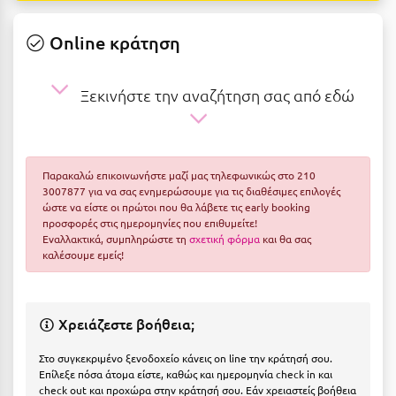
Ε
Online κράτηση
Ελάτη Αρκαδίας
Ελληνικό Αρκαδίας
Ξεκινήστε την αναζήτηση σας από εδώ
Ελούντα Κρήτης
Ερέτρια
Παρακαλώ επικοινωνήστε μαζί μας τηλεφωνικώς στο 210
Ερμιόνη
3007877 για να σας ενημερώσουμε για τις διαθέσιμες επιλογές
ώστε να είστε οι πρώτοι που θα λάβετε τις early booking
Εύβοια
προσφορές στις ημερομηνίες που επιθυμείτε!
Εναλλακτικά, συμπληρώστε τη
σχετική φόρμα
και θα σας
Ευρυτανία
καλέσουμε εμείς!
Ζ
Χρειάζεστε βοήθεια;
Ζαγοροχώρια
Στο συγκεκριμένο ξενοδοχείο κάνεις on line την κράτησή σου.
Ζάκυνθος
Επίλεξε πόσα άτομα είστε, καθώς και ημερομηνία check in και
check out και προχώρα στην κράτησή σου. Εάν χρειαστείς βοήθεια