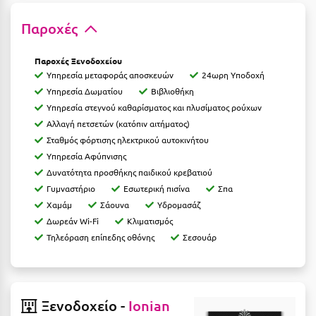
Λευκάδα
Παροχές
Λήμνος
Λίμνη Πλαστήρα
Παροχές Ξενοδοχείου
Υπηρεσία μεταφοράς αποσκευών
24ωρη Υποδοχή
Λιτόχωρο
Υπηρεσία Δωματίου
Βιβλιοθήκη
Υπηρεσία στεγνού καθαρίσματος και πλυσίματος ρούχων
Λουτρά Πόζαρ
Αλλαγή πετσετών (κατόπιν αιτήματος)
Λουτρά Υπάτης
Σταθμός φόρτισης ηλεκτρικού αυτοκινήτου
Υπηρεσία Αφύπνισης
Λουτράκι
Δυνατότητα προσθήκης παιδικού κρεβατιού
Γυμναστήριο
Εσωτερική πισίνα
Σπα
Λούτσα
Χαμάμ
Σάουνα
Υδρομασάζ
Δωρεάν Wi-Fi
Κλιματισμός
Μ
Τηλεόραση επίπεδης οθόνης
Σεσουάρ
Μάνη
Μαραθώνας Αττικής
Ξενοδοχείο -
Ionian
Μαρώνεια