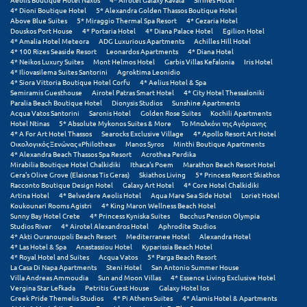
Σαμοθράκη
4* Dioni Boutique Hotel
5* Alexandra Golden Thassos Boutique Hotel
Above Blue Suites
5* Miraggio Thermal Spa Resort
4* Cezaria Hotel
Douskos Port House
4* Portaria Hotel
4* Diana Palace Hotel
Egilion Hotel
Σάμος
4* Amalia Hotel Meteora
ADG Luxurious Apartments
Achilles Hill Hotel
4* 100 Rizes Seaside Resort
Leonardos Apartments
4* Diana Hotel
Σαντορίνη
4* Neikos Luxury Suites
Mont Helmos Hotel
Garbis Villas Kefalonia
Iris Hotel
4* Iliovasilema Suites Santorini
Agroktima Leonidio
4* Siora Vittoria Boutique Hotel Corfu
4* Aelius Hotel & Spa
Σέριφος
Semiramis Guesthouse
Airotel Patras Smart Hotel
4* City Hotel Thessaloniki
Paralia Beach Boutique Hotel
Dionysis Studios
Sunshine Apartments
Σέρρες
Acqua Vatos Santorini
Saronis Hotel
Golden Rose Suites
Kochili Apartments
Hotel Ntinas
5* Absolute Mykonos Suites & More
Το Μπαλκόνι της Αγόριανης
4* A For Art Hotel Thassos
Searocks Exclusive Village
4* Apollo Resort Art Hotel
Σιθωνία
Οικολογικός Ξενώνας «Philothea»
Manos Syros
Minthi Boutique Apartments
4* Alexandra Beach Thassos Spa Resort
Acrothea Perdika
Σίκινος
Mirabilia Boutique Hotel Chalkidiki
Ithaca's Poem
Marathon Beach Resort Hotel
Gera's Olive Grove (Elaionas Tis Geras)
Skiathos Living
5* Princess Resort Skiathos
Racconto Boutique Design Hotel
Galaxy Art Hotel
4* Core Hotel Chalkidiki
Σίφνος
Artina Hotel
4* Belvedere Aeolis Hotel
Aqua Mare Sea Side Hotel
Loriet Hotel
Koukounari Rooms Agistri
4* King Maron Wellness Beach Hotel
Σκαφιδιά Ηλείας
Sunny Bay Hotel Crete
4* Princess Kyniska Suites
Bacchus Pension Olympia
Studios River
4* Airotel Alexandros Hotel
Aphrodite Studios
4* Akti Ouranoupoli Beach Resort
Mediterranee Hotel
Alexandra Hotel
Σκιάθος
4* Las Hotel & Spa
Anastassiou Hotel
Kyparissia Beach Hotel
4* Royal Hotel and Suites
Acqua Vatos
5* Parga Beach Resort
Σκόπελος
La Casa Di Napa Apartments
Steni Hotel
San Antonio Summer House
Villa Andreas Ammoudia
Sun and Moon Villas
4* Essence Living Exclusive Hotel
Vergina Star Lefkada
Petritis Guest House
Galaxy Hotel Ios
Σκύρος
Greek Pride Themelis Studios
4* Pi Athens Suites
4* Alamis Hotel & Apartments