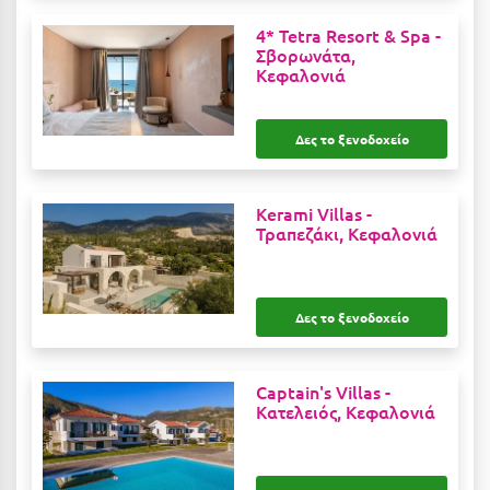
Κοζάνη
4* Tetra Resort & Spa -
Σβορωνάτα,
Κοκκώνι Κορινθίας
Κεφαλονιά
Κομοτηνή
Κόνιτσα
Δες το ξενοδοχείο
Κόρινθος
Kerami Villas -
Κορώνη
Τραπεζάκι, Κεφαλονιά
Κουρούτα Ηλείας
Κουφονήσια
Δες το ξενοδοχείο
Κρήτη
Κρουαζιέρες
Captain's Villas -
Κατελειός, Κεφαλονιά
Κύθηρα
Κυλλήνη