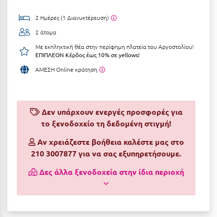
Αργολίδα
Ξενοδοχεία 3 Αστέρων
2 Ημέρες (1 Διανυκτέρευση)
Αριδαία
2 άτομα
Ξενοδοχεία 4 Αστέρων
Με εκπληκτική θέα στην περίφημη πλατεία του Αργοστολίου!
Αρκαδία
Ξενοδοχεία 5 Αστέρων
ΕΠΙΠΛΕΟΝ Κέρδος έως 10% σε yellows!
Αρκίτσα
ΑΜΕΣΗ Online κράτηση
Βίλες
Αρτέμιδα
Κρουαζιέρες
Αρχαία Ολυμπία
Ενοικιαζόμενα Δωμάτια
Δεν υπάρχουν ενεργές προσφορές για
Αστυπάλαια
το ξενοδοχείο τη δεδομένη στιγμή!
Διαμερίσματα
Αττική
Αν χρειάζεστε βοήθεια καλέστε μας στο
Studios
210 3007877 για να σας εξυπηρετήσουμε.
Αχαΐα
Boutique Hotels
Δες άλλα ξενοδοχεία στην ίδια περιοχή
Ξενώνες
Β
Camping
Βansko