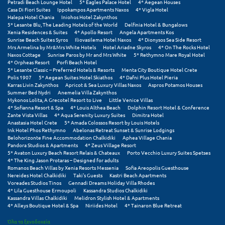
Τολό
Petradi Beach Lounge Hotel
5* Eagles Palace Hotel
4* Aegean Houses
Casa Di Fiori Suites
Ippokampos Apartments Naxos
4* Vigla Hotel
Halepa Hotel Chania
Iniohos Hotel Zakynthos
Τριζόνια Φωκίδος
5* Lesante Blu, The Leading Hotels of the World
Delfinia Hotel & Bungalows
Xenia Residences & Suites
4* Apollo Resort
Angela Apartments Kos
Τρίκαλα
Sunrise Beach Suites Syros
Iliovasilema Hotel Naxos
4* Dionysos Sea Side Resort
Mrs Armelina by Mr&Mrs White Hotels
Hotel Ariadne Skyros
4* On The Rocks Hotel
Naxos Cottage
Sunrise Paros by Mr and Mrs White
5* Rethymno Mare Royal Hotel
Τρίκαλα Κορινθίας
4* Orpheas Resort
Porfi Beach Hotel
5* Lesante Classic – Preferred Hotels & Resorts
Menta City Boutique Hotel Crete
Polis 1907
5* Aegean Suites Hotel Skiathos
4* Dafni Plus Hotel Pieria
Τρίπολη
Karras Livin Zakynthos
Apricot & Sea Luxury Villas Naxos
Aspros Potamos Houses
Summer Bed Nydri
Anemelia Villa Zakynthos
Τυρός
Mykonos Lolita, A Grecotel Resort to Live
Little Venice Villas
4* Sofianna Resort & Spa
4* Louis Althea Beach
Dolphin Resort Hotel & Conference
Zante Vista Villas
4* Aqua Serenity Luxury Suites
Dimitra Hotel
Υ
Anastasia Hotel Crete
5* Amada Colossos Resort by Louis Hotels
Ink Hotel Phos Rethymno
Abelonas Retreat Sunset & Sunrise Lodgings
Belohorizonte Fine Accommodation Chalkidiki
Aphea Village Chania
Ύδρα
Pandora Studios & Apartments
4* Zeus Village Resort
5* Avaton Luxury Beach Resort Relais & Chateaux
Porto Vecchio Luxury Suites Spetses
4* The King Jason Protaras – Designed for adults
Φ
Romanos Beach Villas by Xenia Resorts Messenia
Sofia Areopolis Guesthouse
Nereides Hotel Chalkidiki
Taki's Guests
Kastri Beach Apartments
Voreades Studios Tinos
Gennadi Dreams Holiday Villa Rhodes
Φιλιατρά Μεσσηνίας
4* Lila Guesthouse Ermoupoli
Kassandra Studios Chalkidiki
Kassandra Villas Chalkidiki
Melidron Stylish Hotel & Apartments
4* Alleys Boutique Hotel & Spa
Niriides Hotel
4* Tainaron Blue Retreat
Φλώρινα
Όλα τα ξενοδοχεία