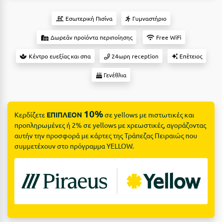
Suites
Βόλος
Εσωτερική Πισίνα
Γυμναστήριο
Βραχάτι Κορινθίας
Δωρεάν προϊόντα περιποίησης
Free WiFi
Βυτίνα
Δες όλες τις προσφορές
Κέντρο ευεξίας και σπα
24ωρη reception
Επέτειος
Γ
Δες όλα τα πακέτα διακοπών
Γενέθλια
Γαλαξiδι
Γλυφάδα
10%
Κερδίζετε
ΕΠΙΠΛΕΟΝ
σε yellows με πιστωτικές και
προπληρωμένες ή 2% σε yellows με χρεωστικές, αγοράζοντας
Γρεβενά
αυτήν την προσφορά με κάρτες της Τράπεζας Πειραιώς που
Γύθειο
συμμετέχουν στο πρόγραμμα YELLOW.
Δ
Δελφοί
Διακοπτό