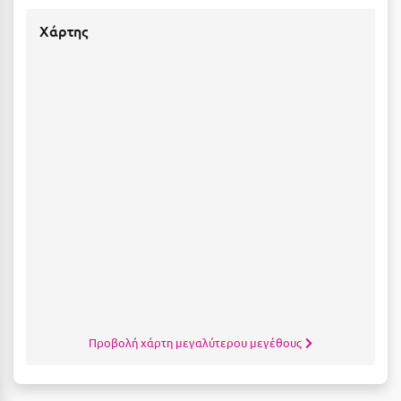
Χάρτης
Μυστράς
Μυτιλήνη
Ν
Νάξος
Νάουσα
Ναυπακτία
Ναύπλιο
Νέα Μάκρη
Νέα Στύρα Εύβοιας
Προβολή χάρτη μεγαλύτερου μεγέθους
Νέοι Πόροι Πιερίας
Ξ