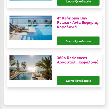
Δες το ξενοδοχείο
Κύμη Ευβοίας
Κυπαρισσία
4* Kefalonia Bay
Palace -
Αγία Ευφημία,
Κύπρος
Κεφαλονιά
Κως
Δες το ξενοδοχείο
Λ
Λαγκάδια
360o Residences -
Αργοστόλι, Κεφαλονιά
Λακόπετρα Αχαΐας
Λακωνία
Δες το ξενοδοχείο
Λασίθι
Λεπτοκαρυά
Λέσβος