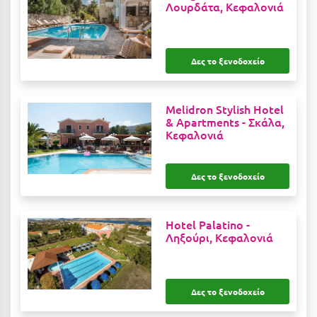
Καρδίτσα
Λουρδάτα, Κεφαλονιά
Κάρπαθος
Καρπενήσι
Δες το ξενοδοχείο
Κάρυστος
Melidron Stylish Hotel
Κάσος
& Apartments -
Σκάλα,
Κεφαλονιά
Κασσάνδρα
Καστοριά
Δες το ξενοδοχείο
Κατερίνη
Κέα - Τζιά
Hotel Palatino -
Ληξούρι, Κεφαλονιά
Κερατέα
Κέρκυρα
Δες το ξενοδοχείο
Κεφαλονιά