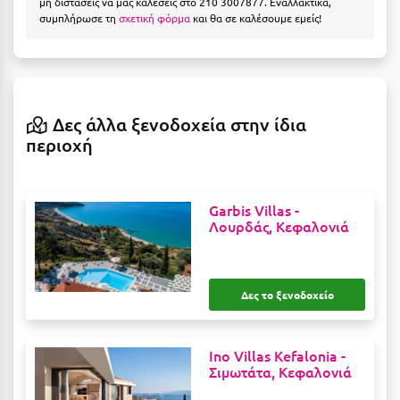
μη διστάσεις να μας καλέσεις στο 210 3007877. Εναλλακτικά,
Η
συμπλήρωσε τη
σχετική φόρμα
και θα σε καλέσουμε εμείς!
Ηλεία
Ηράκλειο
Δες άλλα ξενοδοχεία στην ίδια
Θ
περιοχή
Θάσος
Θεσσαλονίκη
Garbis Villas -
Λουρδάς, Κεφαλονιά
Ι
Ιεράπετρα
Δες το ξενοδοχείο
Ιθάκη
Ικαρία
Ino Villas Kefalonia -
Σιμωτάτα, Κεφαλονιά
Ίος