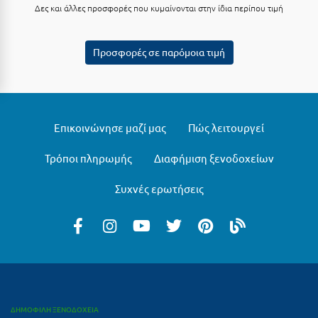
Πάργα
Δες και άλλες προσφορές που κυμαίνονται στην ίδια περίπου τιμή
Παρνασσός
Προσφορές σε παρόμοια τιμή
Πάρος
Πάτμος
Πάτρα
Επικοινώνησε μαζί μας
Πώς λειτουργεί
Παύλιανη
Τρόποι πληρωμής
Διαφήμιση ξενοδοχείων
Πειραιάς
Συχνές ερωτήσεις
Πελοπόννησος
Πήλιο
Πιερία
Πλαταμώνας
Πλύτρα Λακωνίας
ΔΗΜΟΦΙΛΗ ΞΕΝΟΔΟΧΕΙΑ