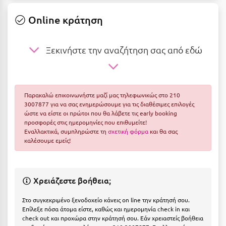
Ε
Online κράτηση
Ελάτη Αρκαδίας
Ελληνικό Αρκαδίας
Ξεκινήστε την αναζήτηση σας από εδώ
Ελούντα Κρήτης
Ερέτρια
Παρακαλώ επικοινωνήστε μαζί μας τηλεφωνικώς στο 210
Ερμιόνη
3007877 για να σας ενημερώσουμε για τις διαθέσιμες επιλογές
ώστε να είστε οι πρώτοι που θα λάβετε τις early booking
Εύβοια
προσφορές στις ημερομηνίες που επιθυμείτε!
Εναλλακτικά, συμπληρώστε τη
σχετική φόρμα
και θα σας
Ευρυτανία
καλέσουμε εμείς!
Ζ
Χρειάζεστε βοήθεια;
Ζαγοροχώρια
Στο συγκεκριμένο ξενοδοχείο κάνεις on line την κράτησή σου.
Ζάκυνθος
Επίλεξε πόσα άτομα είστε, καθώς και ημερομηνία check in και
check out και προχώρα στην κράτησή σου. Εάν χρειαστείς βοήθεια