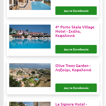
Ιωάννινα
Δες το ξενοδοχείο
Κ
Καβάλα
4* Porto Skala Village
Hotel -
Σκάλα,
Κεφαλονιά
Καλάβρυτα
Καλαμάτα
Δες το ξενοδοχείο
Κάλαμος
Καλαμπάκα
Olive Trees Garden -
Ληξούρι, Κεφαλονιά
Κάλυμνος
Καμένα Βούρλα
Δες το ξενοδοχείο
Καρδάμαινα
Καρδαμύλη
La Signora Hotel -