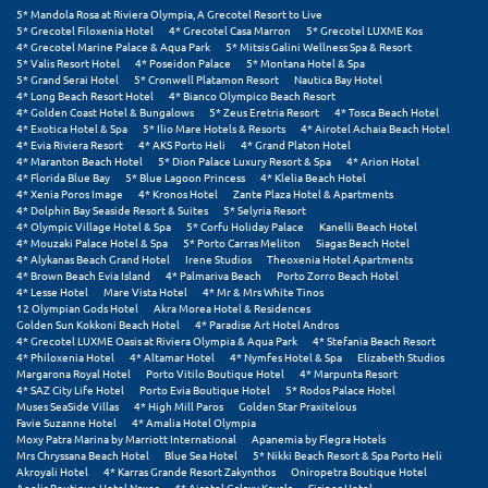
Πόρος
5* Mandola Rosa at Riviera Olympia, A Grecotel Resort to Live
5* Grecotel Filoxenia Hotel
4* Grecotel Casa Marron
5* Grecotel LUXME Kos
4* Grecotel Marine Palace & Aqua Park
5* Mitsis Galini Wellness Spa & Resort
Πόρτο Χέλι
5* Valis Resort Hotel
4* Poseidon Palace
5* Montana Hotel & Spa
5* Grand Serai Hotel
5* Cronwell Platamon Resort
Nautica Bay Hotel
Πρέβεζα
4* Long Beach Resort Hotel
4* Bianco Olympico Beach Resort
4* Golden Coast Hotel & Bungalows
5* Zeus Eretria Resort
4* Tosca Beach Hotel
4* Exotica Hotel & Spa
5* Ilio Mare Hotels & Resorts
4* Airotel Achaia Beach Hotel
Πύλος
4* Evia Riviera Resort
4* AKS Porto Heli
4* Grand Platon Hotel
4* Maranton Beach Hotel
5* Dion Palace Luxury Resort & Spa
4* Arion Hotel
Πύργος
4* Florida Blue Bay
5* Blue Lagoon Princess
4* Klelia Beach Hotel
4* Xenia Poros Image
4* Kronos Hotel
Zante Plaza Hotel & Apartments
4* Dolphin Bay Seaside Resort & Suites
5* Selyria Resort
Ρ
4* Olympic Village Hotel & Spa
5* Corfu Holiday Palace
Kanelli Beach Hotel
4* Mouzaki Palace Hotel & Spa
5* Porto Carras Meliton
Siagas Beach Hotel
4* Alykanas Beach Grand Hotel
Irene Studios
Theoxenia Hotel Apartments
Ρέθυμνο
4* Brown Beach Evia Island
4* Palmariva Beach
Porto Zorro Beach Hotel
4* Lesse Hotel
Mare Vista Hotel
4* Mr & Mrs White Tinos
12 Olympian Gods Hotel
Akra Morea Hotel & Residences
Ρίο
Golden Sun Kokkoni Beach Hotel
4* Paradise Art Hotel Andros
4* Grecotel LUXME Oasis at Riviera Olympia & Aqua Park
4* Stefania Beach Resort
Ρόδος
4* Philoxenia Hotel
4* Altamar Hotel
4* Nymfes Hotel & Spa
Elizabeth Studios
Margarona Royal Hotel
Porto Vitilo Boutique Hotel
4* Marpunta Resort
4* SAZ City Life Hotel
Porto Evia Boutique Hotel
5* Rodos Palace Hotel
Muses SeaSide Villas
4* High Mill Paros
Golden Star Praxitelous
Σ
Favie Suzanne Hotel
4* Amalia Hotel Olympia
Moxy Patra Marina by Marriott International
Apanemia by Flegra Hotels
Mrs Chryssana Beach Hotel
Blue Sea Hotel
5* Nikki Beach Resort & Spa Porto Heli
Σαλαμίνα
Akroyali Hotel
4* Karras Grande Resort Zakynthos
Oniropetra Boutique Hotel
Aeolis Boutique Hotel Naxos
4* Airotel Galaxy Kavala
Sirines Hotel