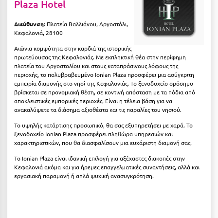
Plaza Hotel
Μεθώνη
Διεύθυνση:
Πλατεία Βαλλιάνου, Αργοστόλι,
Μεσολόγγι
Κεφαλονιά, 28100
Αιώνια κομψότητα στην καρδιά της ιστορικής
Μεσσηνία
πρωτεύουσας της Κεφαλονιάς. Με εκπληκτική θέα στην περίφημη
πλατεία του Αργοστολίου και στους καταπράσινους λόφους της
Μετέωρα
περιοχής, το πολυβραβευμένο Ionian Plaza προσφέρει μια ασύγκριτη
εμπειρία διαμονής στο νησί της Κεφαλονιάς. Το ξενοδοχείο ορόσημο
Μέτσοβο
βρίσκεται σε προνομιακή θέση, σε κοντινή απόσταση με τα πόδια από
αποκλειστικές εμπορικές περιοχές. Είναι η τέλεια βάση για να
Μήλος
ανακαλύψετε τα διάσημα αξιοθέατα και τις παραλίες του νησιού.
Μονεμβασιά
Το υψηλής κατάρτισης προσωπικό, θα σας εξυπηρετήσει με χαρά. Το
ξενοδοχείο Ionian Plaza προσφέρει πληθώρα υπηρεσιών και
χαρακτηριστικών, που θα διασφαλίσουν μια ευχάριστη διαμονή σας.
Μουζάκι
Το Ionian Plaza είναι ιδανική επιλογή για αξέχαστες διακοπές στην
Μπαλί Κρήτης
Κεφαλονιά ακόμα και για ήρεμες επαγγελματικές συναντήσεις, αλλά και
εργασιακή παραμονή ή απλά ψυχική ανασυγκρότηση.
Μπάνσκο
Μπούκα Μεσσηνίας
Μύκονος