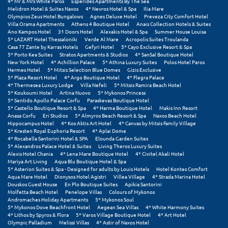
4* Mr & Mrs White Paros
Esperides Apartments By The Sea
Σούνιο
Melidron Hotel & Suites Naxos
4* Nevros Hotel & Spa
Ilia Mare
Olympios Zeus Hotel Bungalows
Agnes Deluxe Hotel
Preveza City Comfort Hotel
Villa Orama Apartments
Athens 4 Boutique Hotel
Anais Collection Hotels & Suites
Σπάρτη
Ano Kampos Hotel
31 Doors Hotel
Alexakis Hotel & Spa
Summer House Louisa
5* LAZART Hotel Thessaloniki
Verde Al Mare
Acropolis Suites Troulanda
Casa 77 Zante by Karras Hotels
Gefyri Hotel
5* Cayo Exclusive Resort & Spa
Σπέτσες
5* Porto Kea Suites
Stratos Apartments & Studios
4* SanSal Boutique Hotel
New York Hotel
4* Achillion Palace
5* Athina Luxury Suites
Polos Hotel Paros
Σποράδες
Hermes Hotel
5* Mitsis Selection Blue Domes
Gizis Exclusive
5* Plaza Resort Hotel
4* Argo Boutique Hotel
4* Flegra Palace
4* Thermesea Luxury Lodge
Villa Nefeli
5* Mitsis Ramira Beach Hotel
Σύβοτα
5* Koukoumi Hotel
Artina Nuovo
5* Mykonos Princess
5* Sentido Apollo Palace Corfu
Paraskevas Boutique Hotel
Σύμη
5* Castello Boutique Resort & Spa
4* Harma Boutique Hotel
Makis Inn Resort
Anasa Corfu
Eri Studios
5* Almyros Beach Resort & Spa
Naxos Beach Hotel
Hippocampus Hotel
4* Kos Aktis Art Hotel
4* Canvas by Mitsis Family Village
Σύρος
5* Kresten Royal Euphoria Resort
4* Aplai Dome
4* Rocabella Santorini Hotel & SPA
Elounda Garden Suites
Σχοινούσα
5* Alexandros Palace Hotel & Suites
Living Theros Luxury Suites
Alexis Hotel Chania
4* Lena Mare Boutique Hotel
4* Civitel Akali Hotel
Mariya Art Living
Aqua Blu Boutique Hotel & Spa
Τ
5* Asterion Suites & Spa - Designed for adults by Louis Hotels
Hotel Kontes Comfort
Aqua Mare Hotel
Dionysos Hotel Agistri
Villea Village
4* Strada Marina Hotel
Douskos Guest House
En Plo Boutique Suites
Apikia Santorini
Τζουμέρκα
Molfetta Beach Hotel
Penelope Villas
Colours of Mykonos
Andromaches Holiday Apartments
5* Mykonos Soul
5* Mykonos Dove Beachfront Hotel
Aegean Sea Villas
4* White Harmony Suites
Τήνος
4* Lithos by Spyros & Flora
5* Varos Village Boutique Hotel
4* Art Hotel
Olympic Palladium
Melissi Villas
4* Astir of Naxos Hotel