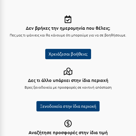
Ξυλόκαστρο
Ο
Δεν βρήκες την ημερομηνία που θέλεις;
Πες μας τι ψάχνεις και θα κάνουμε ότι μπορούμε για να σε βοηθήσουμε.
Ορεινή Αρκαδία
Ορεινή Ναυπακτία
Χρειάζεσαι βοήθεια;
Π
Πάλαιρος
Δες τι άλλο υπάρχει στην ίδια περιοχή
Βρες ξενοδοχεία με προσφορές σε κοντινή απόσταση
Παξοί
Παραλία Κατερίνης
Ξενοδοχεία στην ίδια περιοχή
Παραλία Λιτοχώρου
Παράλιο Άστρος
Αναζήτησε προσφορές στην ίδια τιμή