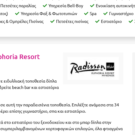
Πετσέτες παραλίας
Υπηρεσία Bell-Boy
Ενοικίαση αυτοκινήτ
ατος)
Υπηρεσία Φαξ & Φωτοτυπιών
Spa
Γυμναστήριο
ες & Ομπρέλες Πισίνας
Πετσέτες πισίνας
Εστιατόριο
phoria Resort
σε ειδυλλιακή τοποθεσία δίπλα
ρείτε beach bar και εστιατόρια
σε αυτή την παραδεισένια τοποθεσία. Επιλέξτε ανάμεσα στα 34
έρει επίσης γυμναστήριο, σπα και εστιατόριο.
 στο εστιατόριο του ξενοδοχείου και στο μπαρ δίπλα στην
υς, συμπεριλαμβανομένων χορτοφαγικών επιλογών, όλα φτιαγμένα