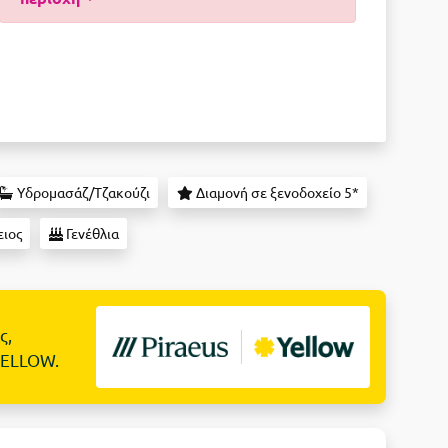
Υδρομασάζ/Τζακούζι
Διαμονή σε ξενοδοχείο 5*
ειος
Γενέθλια
ς,
YELLOW.