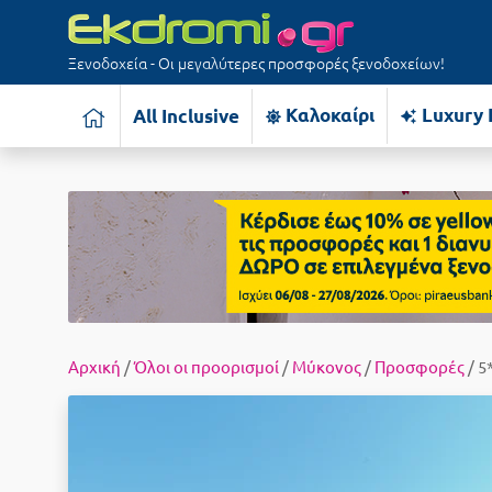
Ξενοδοχεία - Οι μεγαλύτερες προσφορές ξενοδοχείων!
Καλοκαίρι
Luxury 
All Inclusive
Αρχική
/
Όλοι οι προορισμοί
/
Μύκονος
/
Προσφορές
/ 5