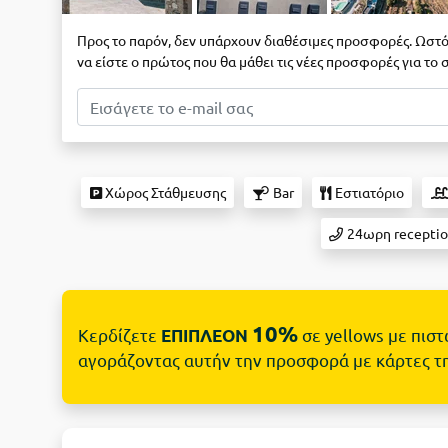
Προς το παρόν, δεν υπάρχουν διαθέσιμες προσφορές. Ωστό
να είστε ο πρώτος που θα μάθει τις νέες προσφορές για το
Χώρος Στάθμευσης
Bar
Εστιατόριο
24ωρη recepti
10%
Κερδίζετε
σε yellows με πισ
ΕΠΙΠΛΕΟΝ
αγοράζοντας αυτήν την προσφορά με κάρτες τ