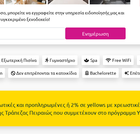
σο, μπορείτε να εγγραφείτε στην υπηρεσία ειδοποίησής μας και
 συγκεκριμένο ξενοδοχείο!
Ενημέρωση
Εξωτερική Πισίνα
Γυμναστήριο
Spa
Free WiFi
on
Δεν επιτρέπονται τα κατοικίδια
Bachelorette
Επέτ
τωτικές και προπληρωμένες ή 2% σε yellows με χρεωστικέ
ης Τράπεζας Πειραιώς που συμμετέχουν στο πρόγραμμα 