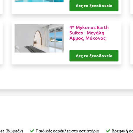
Δες το ξενοδοχείο
4* Mykonos Earth
Suites -
Μεγάλη
Άμμος, Μύκονος
Δες το ξενοδοχείο
net (δωρεάν)
Παιδικές καρέκλες στο εστιατόριο
Βρεφική κο