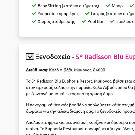
Baby Sitting (κατόπιν αιτήματος)
Μπαρ
Υπηρεσία καμαριέρας
Γιατρός (κατόπιν αιτήμ
Χώρος στάθμευσης
Pool Bar
Ξαπλώστρ
Ξενοδοχείο -
5* Radisson Blu Eu
Διεύθυνση:
Καλό Λιβάδι, Μύκονος, 84600
Το 5* Radisson Blu Euphoria Resort, Μύκονος, βρίσκεται 
στον τιρκουάζ κόλπο στην παραλία Καλό Λιβάδι, όπου θα β
με ζωντανή μουσική εκτός από τη χρυσή άμμο.
Η πανοραμική θέα σάς βοηθά να απολαύσετε κάθε στιγμή 
δωμάτια για την τέλεια διαμονή σας. Το ξενοδοχείο προσφ
Απολαύστε φρέσκια μεσογειακή κουζίνα και δροσερά ποτά
πισίνα.
Το Euphoria Restaurant προσφέρει κάτι για όλο
με υλικά εποχής.