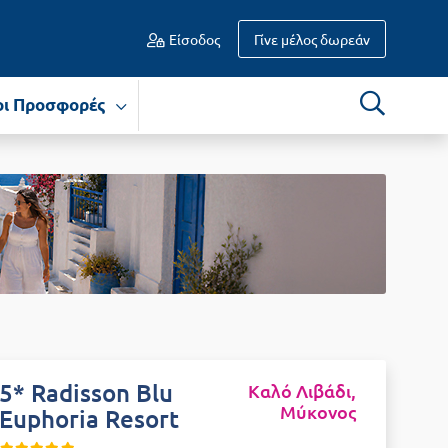
Είσοδος
Γίνε μέλος δωρεάν
οι Προσφορές
5* Radisson Blu
Καλό Λιβάδι,
Μύκονος
Euphoria Resort