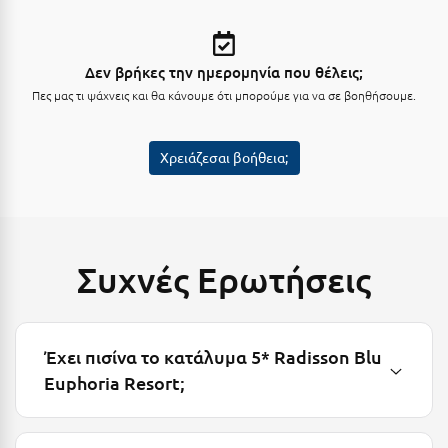
Κύμη Ευβοίας
Κυπαρισσία
Δεν βρήκες την ημερομηνία που θέλεις;
Κύπρος
Πες μας τι ψάχνεις και θα κάνουμε ότι μπορούμε για να σε βοηθήσουμε.
Κως
Χρειάζεσαι βοήθεια;
Λ
Λαγκάδια
Λακόπετρα Αχαΐας
Συχνές Ερωτήσεις
Λακωνία
Λασίθι
Έχει πισίνα το κατάλυμα 5* Radisson Blu
Λεπτοκαρυά
Euphoria Resort;
Λέσβος