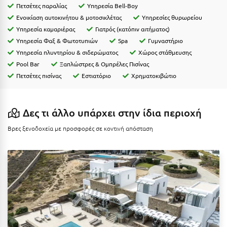
Η
Πετσέτες παραλίας
Υπηρεσία Bell-Boy
Ενοικίαση αυτοκινήτου & μοτοσικλέτας
Υπηρεσίες θυρωρείου
Ηλεία
Υπηρεσία καμαριέρας
Γιατρός (κατόπιν αιτήματος)
Υπηρεσία Φαξ & Φωτοτυπιών
Spa
Γυμναστήριο
Ηράκλειο
Υπηρεσία πλυντηρίου & σιδερώματος
Χώρος στάθμευσης
Pool Bar
Ξαπλώστρες & Ομπρέλες Πισίνας
Θ
Πετσέτες πισίνας
Εστιατόριο
Χρηματοκιβώτιο
Θάσος
Δες τι άλλο υπάρχει στην ίδια περιοχή
Θεσσαλονίκη
Βρες ξενοδοχεία με προσφορές σε κοντινή απόσταση
Ι
Ιεράπετρα
Ιθάκη
Ικαρία
Ίος