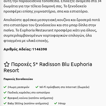
αυτή την παραδεισένια τοποθεσία. Επιλέξτε ανάμεσα στα 34
Ε
δωμάτια για την τέλεια διαμονή σας. Το ξενοδοχείο
προσφέρει επίσης γυμναστήριο, σπα και εστιατόριο.
Ελάτη Αρκαδίας
Απολαύστε φρέσκια μεσογειακή κουζίνα και δροσερά ποτά
Ελληνικό Αρκαδίας
στο εστιατόριο του ξενοδοχείου και στο μπαρ δίπλα στην
πισίνα.
Το Euphoria Restaurant προσφέρει κάτι για όλους,
Ελούντα Κρήτης
συμπεριλαμβανομένων χορτοφαγικών επιλογών, όλα
Ερέτρια
φτιαγμένα με υλικά εποχής.
Ερμιόνη
Αριθμός Αδείας:
1146398
Εύβοια
Παροχές 5* Radisson Blu Euphoria
Ευρυτανία
Resort
Ζ
Παροχές Ξενοδοχείου
24ωρη ρεσεψιόν
Wi-Fi πρόσβαση στο Internet (δωρεάν)
Ζαγοροχώρια
Παιδικές καρέκλες στο εστιατόριο
Ζάκυνθος
Βρεφική κούνια (κατόπιν αιτήματος)
Baby Sitting (κατόπιν αιτήματος)
Μπαρ