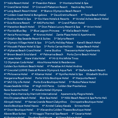
5* Valis Resort Hotel
4* Poseidon Palace
5* Montana Hotel & Spa
5* Grand Serai Hotel
5* Cronwell Platamon Resort
Nautica Bay Hotel
Μυστράς
4* Long Beach Resort Hotel
4* Bianco Olympico Beach Resort
4* Golden Coast Hotel & Bungalows
5* Zeus Eretria Resort
4* Tosca Beach Hotel
4* Exotica Hotel & Spa
5* Ilio Mare Hotels & Resorts
4* Airotel Achaia Beach Hotel
Μυτιλήνη
4* Evia Riviera Resort
4* AKS Porto Heli
4* Grand Platon Hotel
4* Maranton Beach Hotel
5* Dion Palace Luxury Resort & Spa
4* Arion Hotel
4* Florida Blue Bay
5* Blue Lagoon Princess
4* Klelia Beach Hotel
Ν
4* Xenia Poros Image
4* Kronos Hotel
Zante Plaza Hotel & Apartments
4* Dolphin Bay Seaside Resort & Suites
5* Selyria Resort
4* Olympic Village Hotel & Spa
5* Corfu Holiday Palace
Kanelli Beach Hotel
Νάξος
4* Mouzaki Palace Hotel & Spa
5* Porto Carras Meliton
Siagas Beach Hotel
4* Alykanas Beach Grand Hotel
Irene Studios
Theoxenia Hotel Apartments
Νάουσα
4* Brown Beach Evia Island
4* Palmariva Beach
Porto Zorro Beach Hotel
4* Lesse Hotel
Mare Vista Hotel
4* Mr & Mrs White Tinos
12 Olympian Gods Hotel
Akra Morea Hotel & Residences
Ναυπακτία
Golden Sun Kokkoni Beach Hotel
4* Paradise Art Hotel Andros
4* Grecotel LUXME Oasis at Riviera Olympia & Aqua Park
4* Stefania Beach Resort
Ναύπλιο
4* Philoxenia Hotel
4* Altamar Hotel
4* Nymfes Hotel & Spa
Elizabeth Studios
Margarona Royal Hotel
Porto Vitilo Boutique Hotel
4* Marpunta Resort
4* SAZ City Life Hotel
Porto Evia Boutique Hotel
5* Rodos Palace Hotel
Νέα Μάκρη
Muses SeaSide Villas
4* High Mill Paros
Golden Star Praxitelous
Favie Suzanne Hotel
4* Amalia Hotel Olympia
Νέα Στύρα Εύβοιας
Moxy Patra Marina by Marriott International
Apanemia by Flegra Hotels
Mrs Chryssana Beach Hotel
Blue Sea Hotel
5* Nikki Beach Resort & Spa Porto Heli
Akroyali Hotel
4* Karras Grande Resort Zakynthos
Oniropetra Boutique Hotel
Νέοι Πόροι Πιερίας
Aeolis Boutique Hotel Naxos
4* Airotel Galaxy Kavala
Sirines Hotel
4* Dioni Boutique Hotel
5* Alexandra Golden Thassos Boutique Hotel
Above Blue Suites
5* Miraggio Thermal Spa Resort
4* Cezaria Hotel
Ξ
4* Portaria Hotel
Douskos Port House
4* Diana Palace Hotel