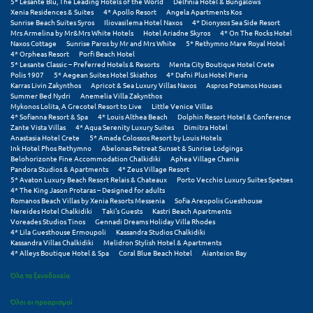
5* Lesante Blu, The Leading Hotels of the World
Delfinia Hotel & Bungalows
Πόρος
Xenia Residences & Suites
4* Apollo Resort
Angela Apartments Kos
Sunrise Beach Suites Syros
Iliovasilema Hotel Naxos
4* Dionysos Sea Side Resort
Πόρτο Χέλι
Mrs Armelina by Mr&Mrs White Hotels
Hotel Ariadne Skyros
4* On The Rocks Hotel
Naxos Cottage
Sunrise Paros by Mr and Mrs White
5* Rethymno Mare Royal Hotel
4* Orpheas Resort
Porfi Beach Hotel
Πρέβεζα
5* Lesante Classic – Preferred Hotels & Resorts
Menta City Boutique Hotel Crete
Polis 1907
5* Aegean Suites Hotel Skiathos
4* Dafni Plus Hotel Pieria
Πύλος
Karras Livin Zakynthos
Apricot & Sea Luxury Villas Naxos
Aspros Potamos Houses
Summer Bed Nydri
Anemelia Villa Zakynthos
Mykonos Lolita, A Grecotel Resort to Live
Little Venice Villas
Πύργος
4* Sofianna Resort & Spa
4* Louis Althea Beach
Dolphin Resort Hotel & Conference
Zante Vista Villas
4* Aqua Serenity Luxury Suites
Dimitra Hotel
Anastasia Hotel Crete
5* Amada Colossos Resort by Louis Hotels
Ρ
Ink Hotel Phos Rethymno
Abelonas Retreat Sunset & Sunrise Lodgings
Belohorizonte Fine Accommodation Chalkidiki
Aphea Village Chania
Pandora Studios & Apartments
4* Zeus Village Resort
Ρέθυμνο
5* Avaton Luxury Beach Resort Relais & Chateaux
Porto Vecchio Luxury Suites Spetses
4* The King Jason Protaras – Designed for adults
Romanos Beach Villas by Xenia Resorts Messenia
Sofia Areopolis Guesthouse
Ρίο
Nereides Hotel Chalkidiki
Taki's Guests
Kastri Beach Apartments
Voreades Studios Tinos
Gennadi Dreams Holiday Villa Rhodes
Ρόδος
4* Lila Guesthouse Ermoupoli
Kassandra Studios Chalkidiki
Kassandra Villas Chalkidiki
Melidron Stylish Hotel & Apartments
4* Alleys Boutique Hotel & Spa
Coral Blue Beach Hotel
Aianteion Bay
Σ
Όλα τα ξενοδοχεία
Σαλαμίνα
Όλοι οι προορισμοί