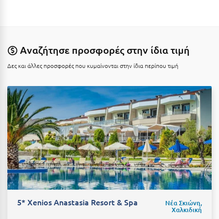
Καρδίτσα
Κάρπαθος
Καρπενήσι
Αναζήτησε προσφορές στην ίδια τιμή
Κάρυστος
Δες και άλλες προσφορές που κυμαίνονται στην ίδια περίπου τιμή
Κάσος
Κασσάνδρα
Καστοριά
Κατερίνη
Κέα - Τζιά
Κερατέα
Κέρκυρα
5* Xenios Anastasia Resort & Spa
Νέα Σκιώνη,
Κεφαλονιά
Χαλκιδική