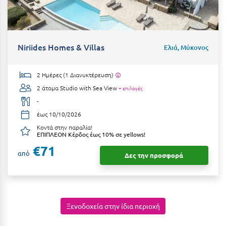
Ιωάννινα
Κ
Niriides Homes & Villas
Ελιά, Μύκονος
Καβάλα
Καλάβρυτα
2 Ημέρες (1 Διανυκτέρευση)
2 άτομα
Studio with Sea View
+ επιλογές
Καλαμάτα
-
Κάλαμος
έως 10/10/2026
Κοντά στην παραλία!
Καλαμπάκα
ΕΠΙΠΛΕΟΝ Κέρδος έως 10% σε yellows!
€71
Κάλυμνος
από
Δες την προσφορά
Καμένα Βούρλα
Καρδάμαινα
Ξενοδοχεία στην ίδια περιοχή
Καρδαμύλη