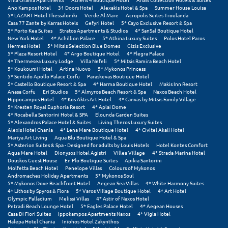
Πάργα
Ano Kampos Hotel
31 Doors Hotel
Alexakis Hotel & Spa
Summer House Louisa
5* LAZART Hotel Thessaloniki
Verde Al Mare
Acropolis Suites Troulanda
Παρνασσός
Casa 77 Zante by Karras Hotels
Gefyri Hotel
5* Cayo Exclusive Resort & Spa
5* Porto Kea Suites
Stratos Apartments & Studios
4* SanSal Boutique Hotel
New York Hotel
4* Achillion Palace
5* Athina Luxury Suites
Polos Hotel Paros
Πάρος
Hermes Hotel
5* Mitsis Selection Blue Domes
Gizis Exclusive
5* Plaza Resort Hotel
4* Argo Boutique Hotel
4* Flegra Palace
Πάτμος
4* Thermesea Luxury Lodge
Villa Nefeli
5* Mitsis Ramira Beach Hotel
5* Koukoumi Hotel
Artina Nuovo
5* Mykonos Princess
5* Sentido Apollo Palace Corfu
Paraskevas Boutique Hotel
Πάτρα
5* Castello Boutique Resort & Spa
4* Harma Boutique Hotel
Makis Inn Resort
Anasa Corfu
Eri Studios
5* Almyros Beach Resort & Spa
Naxos Beach Hotel
Παύλιανη
Hippocampus Hotel
4* Kos Aktis Art Hotel
4* Canvas by Mitsis Family Village
5* Kresten Royal Euphoria Resort
4* Aplai Dome
4* Rocabella Santorini Hotel & SPA
Elounda Garden Suites
Πειραιάς
5* Alexandros Palace Hotel & Suites
Living Theros Luxury Suites
Alexis Hotel Chania
4* Lena Mare Boutique Hotel
4* Civitel Akali Hotel
Πελοπόννησος
Mariya Art Living
Aqua Blu Boutique Hotel & Spa
5* Asterion Suites & Spa - Designed for adults by Louis Hotels
Hotel Kontes Comfort
Aqua Mare Hotel
Dionysos Hotel Agistri
Villea Village
4* Strada Marina Hotel
Πήλιο
Douskos Guest House
En Plo Boutique Suites
Apikia Santorini
Molfetta Beach Hotel
Penelope Villas
Colours of Mykonos
Πιερία
Andromaches Holiday Apartments
5* Mykonos Soul
5* Mykonos Dove Beachfront Hotel
Aegean Sea Villas
4* White Harmony Suites
4* Lithos by Spyros & Flora
5* Varos Village Boutique Hotel
4* Art Hotel
Πλαταμώνας
Olympic Palladium
Melissi Villas
4* Astir of Naxos Hotel
Petradi Beach Lounge Hotel
5* Eagles Palace Hotel
4* Aegean Houses
Πλύτρα Λακωνίας
Casa Di Fiori Suites
Ippokampos Apartments Naxos
4* Vigla Hotel
Halepa Hotel Chania
Iniohos Hotel Zakynthos