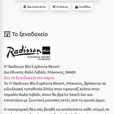
Suites
Βόλος
Bachelorette
Επέτειος
Γενέθλια
Βραχάτι Κορινθίας
Βυτίνα
Δες όλες τις προσφορές
To ξενοδοχείο
Γ
Δες όλα τα πακέτα διακοπών
Γαλαξiδι
Γλυφάδα
Γρεβενά
5* Radisson Blu Euphoria Resort
Διεύθυνση:
Καλό Λιβάδι, Μύκονος, 84600
Γύθειο
Δες το ξενοδοχείο στο χάρτη
Το 5* Radisson Blu Euphoria Resort, Μύκονος, βρίσκεται σε
Δ
ειδυλλιακή τοποθεσία δίπλα στον τιρκουάζ κόλπο στην
παραλία Καλό Λιβάδι, όπου θα βρείτε beach bar και
Δελφοί
εστιατόρια με ζωντανή μουσική εκτός από τη χρυσή άμμο.
Διακοπτό
Η πανοραμική θέα σάς βοηθά να απολαύσετε κάθε στιγμή σε