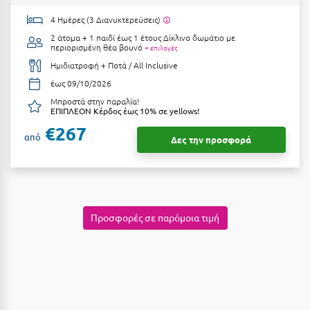
Κοζάνη
4 Ημέρες (3 Διανυκτερεύσεις)
Κοκκώνι Κορινθίας
2 άτομα + 1 παιδί έως 1 έτους
Δίκλινο δωμάτιο με
περιορισμένη θέα βουνό
+ επιλογές
Κομοτηνή
Ημιδιατροφή + Ποτά / All Inclusive
έως 09/10/2026
Κόνιτσα
Μπροστά στην παραλία!
ΕΠΙΠΛΕΟΝ Κέρδος έως 10% σε yellows!
Κόρινθος
€267
από
Κορώνη
Δες την προσφορά
Κουρούτα Ηλείας
Κουφονήσια
Κρήτη
Προσφορές σε παρόμοια τιμή
Κρουαζιέρες
Κύθηρα
Κυλλήνη