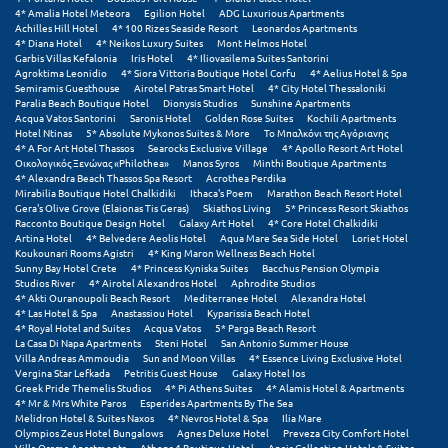
4* Amalia Hotel Meteora
Egilion Hotel
ADG Luxurious Apartments
Achilles Hill Hotel
4* 100 Rizes Seaside Resort
Leonardos Apartments
Ξυλόκαστρο
4* Diana Hotel
4* Neikos Luxury Suites
Mont Helmos Hotel
Garbis Villas Kefalonia
Iris Hotel
4* Iliovasilema Suites Santorini
Agroktima Leonidio
4* Siora Vittoria Boutique Hotel Corfu
4* Aelius Hotel & Spa
Ο
Semiramis Guesthouse
Airotel Patras Smart Hotel
4* City Hotel Thessaloniki
Paralia Beach Boutique Hotel
Dionysis Studios
Sunshine Apartments
Acqua Vatos Santorini
Saronis Hotel
Golden Rose Suites
Kochili Apartments
Ορεινή Αρκαδία
Hotel Ntinas
5* Absolute Mykonos Suites & More
Το Μπαλκόνι της Αγόριανης
4* A For Art Hotel Thassos
Searocks Exclusive Village
4* Apollo Resort Art Hotel
Οικολογικός Ξενώνας «Philothea»
Manos Syros
Minthi Boutique Apartments
Ορεινή Ναυπακτία
4* Alexandra Beach Thassos Spa Resort
Acrothea Perdika
Mirabilia Boutique Hotel Chalkidiki
Ithaca's Poem
Marathon Beach Resort Hotel
Gera's Olive Grove (Elaionas Tis Geras)
Skiathos Living
5* Princess Resort Skiathos
Π
Racconto Boutique Design Hotel
Galaxy Art Hotel
4* Core Hotel Chalkidiki
Artina Hotel
4* Belvedere Aeolis Hotel
Aqua Mare Sea Side Hotel
Loriet Hotel
Koukounari Rooms Agistri
4* King Maron Wellness Beach Hotel
Πάλαιρος
Sunny Bay Hotel Crete
4* Princess Kyniska Suites
Bacchus Pension Olympia
Studios River
4* Airotel Alexandros Hotel
Aphrodite Studios
Παξοί
4* Akti Ouranoupoli Beach Resort
Mediterranee Hotel
Alexandra Hotel
4* Las Hotel & Spa
Anastassiou Hotel
Kyparissia Beach Hotel
4* Royal Hotel and Suites
Acqua Vatos
5* Parga Beach Resort
Παραλία Κατερίνης
La Casa Di Napa Apartments
Steni Hotel
San Antonio Summer House
Villa Andreas Ammoudia
Sun and Moon Villas
4* Essence Living Exclusive Hotel
Παραλία Λιτοχώρου
Vergina Star Lefkada
Petritis Guest House
Galaxy Hotel Ios
Greek Pride Themelis Studios
4* Pi Athens Suites
4* Alamis Hotel & Apartments
4* Mr & Mrs White Paros
Esperides Apartments By The Sea
Παράλιο Άστρος
Melidron Hotel & Suites Naxos
4* Nevros Hotel & Spa
Ilia Mare
Olympios Zeus Hotel Bungalows
Agnes Deluxe Hotel
Preveza City Comfort Hotel
Villa Orama Apartments
Athens 4 Boutique Hotel
Anais Collection Hotels & Suites