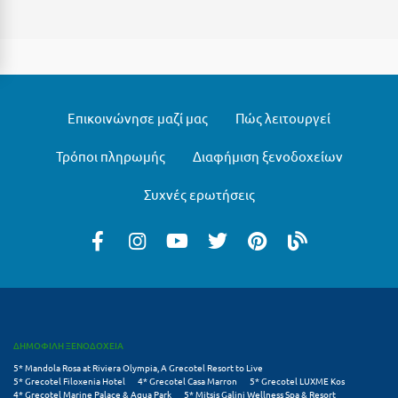
Μεθώνη
Μεσολόγγι
Μεσσηνία
Επικοινώνησε μαζί μας
Πώς λειτουργεί
Μετέωρα
Τρόποι πληρωμής
Διαφήμιση ξενοδοχείων
Μέτσοβο
Μήλος
Συχνές ερωτήσεις
Μονεμβασιά
Μουζάκι
Μπαλί Κρήτης
Μπάνσκο
ΔΗΜΟΦΙΛΗ ΞΕΝΟΔΟΧΕΙΑ
Μπούκα Μεσσηνίας
5* Mandola Rosa at Riviera Olympia, A Grecotel Resort to Live
5* Grecotel Filoxenia Hotel
4* Grecotel Casa Marron
5* Grecotel LUXME Kos
Μύκονος
4* Grecotel Marine Palace & Aqua Park
5* Mitsis Galini Wellness Spa & Resort