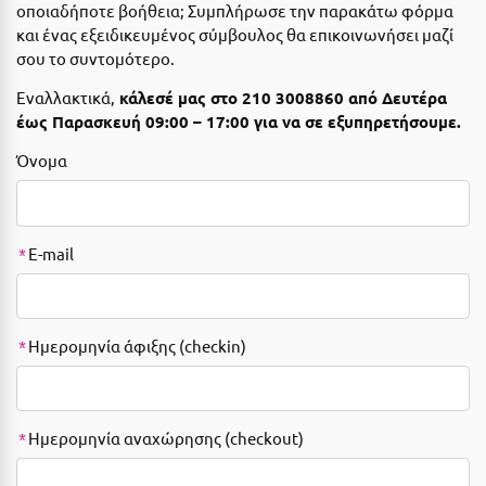
οποιαδήποτε βοήθεια; Συμπλήρωσε την παρακάτω φόρμα
Αιδηψός
ΤΎΠΟΣ ΔΙΑΤΡΟΦΉΣ
και ένας εξειδικευμένος σύμβουλος θα επικοινωνήσει μαζί
Διαμονή Μόνο
σου το συντομότερο.
Αλεξανδρούπολη
Εναλλακτικά,
κάλεσέ μας στο
210 3008860
από Δευτέρα
Πρωινό
Αλισσός Αχαΐας
έως Παρασκευή 09:00 – 17:00 για να σε εξυπηρετήσουμε.
Ημιδιατροφή
Αλόννησος
Όνομα
Ημιδιατροφή + Ποτά
Αμαλιάδα
Πλήρης Διατροφή
Αμάρυνθος
*
E-mail
All Inclusive
Αμοργός
Ένα Γεύμα
Αμφίκλεια
*
Ημερομηνία άφιξης (checkin)
Δύο Γεύματα + Ποτά
Ανάβυσσος
Άνδρος
ΤΎΠΟΣ ΚΑΤΑΛΎΜΑΤΟΣ
Αντίπαρος
Ξενοδοχεία 1 Αστέρι
*
Ημερομηνία αναχώρησης (checkout)
Αράχωβα
Ξενοδοχεία 2 Αστέρων