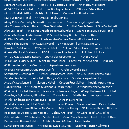
4* Philoxenia Hotel
4* Altamar Hotel
4* Nymfes Hotel & Spa
Elizabeth Studios
Η
Margarona Royal Hotel
Porto Vitilo Boutique Hotel
4* Marpunta Resort
4* SAZ City Life Hotel
Porto Evia Boutique Hotel
5* Rodos Palace Hotel
Muses SeaSide Villas
4* High Mill Paros
Golden Star Praxitelous
Ηλεία
Favie Suzanne Hotel
4* Amalia Hotel Olympia
Moxy Patra Marina by Marriott International
Apanemia by Flegra Hotels
Ηράκλειο
Mrs Chryssana Beach Hotel
Blue Sea Hotel
5* Nikki Beach Resort & Spa Porto Heli
Akroyali Hotel
4* Karras Grande Resort Zakynthos
Oniropetra Boutique Hotel
Aeolis Boutique Hotel Naxos
4* Airotel Galaxy Kavala
Sirines Hotel
4* Dioni Boutique Hotel
5* Alexandra Golden Thassos Boutique Hotel
Θ
Above Blue Suites
4* Cezaria Hotel
5* Miraggio Thermal Spa Resort
Douskos Port House
4* Portaria Hotel
4* Diana Palace Hotel
Egilion Hotel
4* Amalia Hotel Meteora
ADG Luxurious Apartments
Achilles Hill Hotel
Θάσος
4* 100 Rizes Seaside Resort
Leonardos Apartments
4* Diana Hotel
4* Neikos Luxury Suites
Mont Helmos Hotel
Garbis Villas Kefalonia
Iris Hotel
Θεσσαλονίκη
4* Iliovasilema Suites Santorini
Agroktima Leonidio
4* Siora Vittoria Boutique Hotel Corfu
4* Aelius Hotel & Spa
Semiramis Guesthouse
Airotel Patras Smart Hotel
4* City Hotel Thessaloniki
Ι
Paralia Beach Boutique Hotel
Dionysis Studios
Sunshine Apartments
Acqua Vatos Santorini
Saronis Hotel
Golden Rose Suites
Kochili Apartments
Hotel Ntinas
5* Absolute Mykonos Suites & More
Το Μπαλκόνι της Αγόριανης
Ιεράπετρα
4* A For Art Hotel Thassos
Searocks Exclusive Village
4* Apollo Resort Art Hotel
Οικολογικός Ξενώνας «Philothea»
Manos Syros
Minthi Boutique Apartments
4* Alexandra Beach Thassos Spa Resort
Acrothea Perdika
Ιθάκη
Mirabilia Boutique Hotel Chalkidiki
Ithaca's Poem
Marathon Beach Resort Hotel
Gera's Olive Grove (Elaionas Tis Geras)
Skiathos Living
5* Princess Resort Skiathos
Ικαρία
Racconto Boutique Design Hotel
Galaxy Art Hotel
4* Core Hotel Chalkidiki
Artina Hotel
4* Belvedere Aeolis Hotel
Aqua Mare Sea Side Hotel
Loriet Hotel
Koukounari Rooms Agistri
4* King Maron Wellness Beach Hotel
Ίος
Sunny Bay Hotel Crete
4* Princess Kyniska Suites
Bacchus Pension Olympia