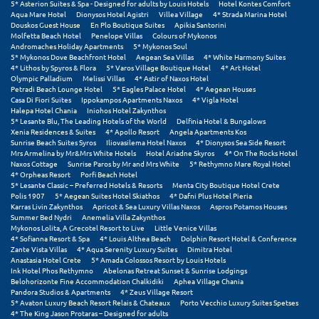
Καρδίτσα
5* Asterion Suites & Spa - Designed for adults by Louis Hotels
Hotel Kontes Comfort
Aqua Mare Hotel
Dionysos Hotel Agistri
Villea Village
4* Strada Marina Hotel
Douskos Guest House
En Plo Boutique Suites
Apikia Santorini
Κάρπαθος
Molfetta Beach Hotel
Penelope Villas
Colours of Mykonos
Andromaches Holiday Apartments
5* Mykonos Soul
Καρπενήσι
5* Mykonos Dove Beachfront Hotel
Aegean Sea Villas
4* White Harmony Suites
4* Lithos by Spyros & Flora
5* Varos Village Boutique Hotel
4* Art Hotel
Olympic Palladium
Melissi Villas
4* Astir of Naxos Hotel
Κάρυστος
Petradi Beach Lounge Hotel
5* Eagles Palace Hotel
4* Aegean Houses
Casa Di Fiori Suites
Ippokampos Apartments Naxos
4* Vigla Hotel
Κάσος
Halepa Hotel Chania
Iniohos Hotel Zakynthos
5* Lesante Blu, The Leading Hotels of the World
Delfinia Hotel & Bungalows
Xenia Residences & Suites
4* Apollo Resort
Angela Apartments Kos
Κασσάνδρα
Sunrise Beach Suites Syros
Iliovasilema Hotel Naxos
4* Dionysos Sea Side Resort
Mrs Armelina by Mr&Mrs White Hotels
Hotel Ariadne Skyros
4* On The Rocks Hotel
Naxos Cottage
Sunrise Paros by Mr and Mrs White
5* Rethymno Mare Royal Hotel
Καστοριά
4* Orpheas Resort
Porfi Beach Hotel
5* Lesante Classic – Preferred Hotels & Resorts
Menta City Boutique Hotel Crete
Κατερίνη
Polis 1907
5* Aegean Suites Hotel Skiathos
4* Dafni Plus Hotel Pieria
Karras Livin Zakynthos
Apricot & Sea Luxury Villas Naxos
Aspros Potamos Houses
Summer Bed Nydri
Anemelia Villa Zakynthos
Κέα - Τζιά
Mykonos Lolita, A Grecotel Resort to Live
Little Venice Villas
4* Sofianna Resort & Spa
4* Louis Althea Beach
Dolphin Resort Hotel & Conference
Κερατέα
Zante Vista Villas
4* Aqua Serenity Luxury Suites
Dimitra Hotel
Anastasia Hotel Crete
5* Amada Colossos Resort by Louis Hotels
Ink Hotel Phos Rethymno
Abelonas Retreat Sunset & Sunrise Lodgings
Κέρκυρα
Belohorizonte Fine Accommodation Chalkidiki
Aphea Village Chania
Pandora Studios & Apartments
4* Zeus Village Resort
Κεφαλονιά
5* Avaton Luxury Beach Resort Relais & Chateaux
Porto Vecchio Luxury Suites Spetses
4* The King Jason Protaras – Designed for adults