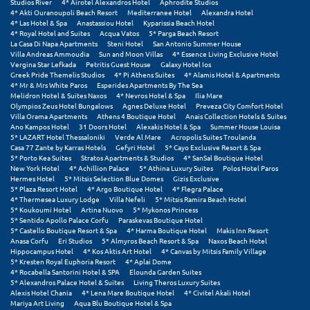
Studios River
4* Airotel Alexandros Hotel
Aphrodite Studios
Ιωάννινα
4* Akti Ouranoupoli Beach Resort
Mediterranee Hotel
Alexandra Hotel
4* Las Hotel & Spa
Anastassiou Hotel
Kyparissia Beach Hotel
4* Royal Hotel and Suites
Acqua Vatos
5* Parga Beach Resort
La Casa Di Napa Apartments
Steni Hotel
San Antonio Summer House
Κ
Villa Andreas Ammoudia
Sun and Moon Villas
4* Essence Living Exclusive Hotel
Vergina Star Lefkada
Petritis Guest House
Galaxy Hotel Ios
Greek Pride Themelis Studios
4* Pi Athens Suites
4* Alamis Hotel & Apartments
Καβάλα
4* Mr & Mrs White Paros
Esperides Apartments By The Sea
Melidron Hotel & Suites Naxos
4* Nevros Hotel & Spa
Ilia Mare
Καλάβρυτα
Olympios Zeus Hotel Bungalows
Agnes Deluxe Hotel
Preveza City Comfort Hotel
Villa Orama Apartments
Athens 4 Boutique Hotel
Anais Collection Hotels & Suites
Ano Kampos Hotel
31 Doors Hotel
Alexakis Hotel & Spa
Summer House Louisa
Καλαμάτα
5* LAZART Hotel Thessaloniki
Verde Al Mare
Acropolis Suites Troulanda
Casa 77 Zante by Karras Hotels
Gefyri Hotel
5* Cayo Exclusive Resort & Spa
Κάλαμος
5* Porto Kea Suites
Stratos Apartments & Studios
4* SanSal Boutique Hotel
New York Hotel
4* Achillion Palace
5* Athina Luxury Suites
Polos Hotel Paros
Hermes Hotel
5* Mitsis Selection Blue Domes
Gizis Exclusive
Καλαμπάκα
5* Plaza Resort Hotel
4* Argo Boutique Hotel
4* Flegra Palace
4* Thermesea Luxury Lodge
Villa Nefeli
5* Mitsis Ramira Beach Hotel
Κάλυμνος
5* Koukoumi Hotel
Artina Nuovo
5* Mykonos Princess
5* Sentido Apollo Palace Corfu
Paraskevas Boutique Hotel
5* Castello Boutique Resort & Spa
4* Harma Boutique Hotel
Makis Inn Resort
Καμένα Βούρλα
Anasa Corfu
Eri Studios
5* Almyros Beach Resort & Spa
Naxos Beach Hotel
Hippocampus Hotel
4* Kos Aktis Art Hotel
4* Canvas by Mitsis Family Village
Καρδάμαινα
5* Kresten Royal Euphoria Resort
4* Aplai Dome
4* Rocabella Santorini Hotel & SPA
Elounda Garden Suites
5* Alexandros Palace Hotel & Suites
Living Theros Luxury Suites
Καρδαμύλη
Alexis Hotel Chania
4* Lena Mare Boutique Hotel
4* Civitel Akali Hotel
Mariya Art Living
Aqua Blu Boutique Hotel & Spa