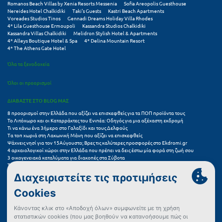
Romanos Beach Villas by Xenia Resorts Messenia
Sofia Areopolis Guesthouse
Κοζάνη
Nereides Hotel Chalkidiki
Taki's Guests
Kastri Beach Apartments
Voreades Studios Tinos
Gennadi Dreams Holiday Villa Rhodes
Κοκκώνι Κορινθίας
4* Lila Guesthouse Ermoupoli
Kassandra Studios Chalkidiki
Kassandra Villas Chalkidiki
Melidron Stylish Hotel & Apartments
4* Alleys Boutique Hotel & Spa
4* Delina Mountain Resort
Κομοτηνή
4* The Athens Gate Hotel
Κόνιτσα
Όλα τα ξενοδοχεία
Κόρινθος
Όλοι οι προορισμοί
Κορώνη
ΔΙΑΒΑΣΤΕ ΣΤΟ BLOG ΜΑΣ
8 προορισμοί στην Ελλάδα που αξίζει να επισκεφθείς για τα ΠΟΠ προϊόντα τους
Κουρούτα Ηλείας
Το Λιτόχωρο και οι Καταρράκτες του Ενιπέα: Οδηγός για μια αξέχαστη εκδρομή
Τι να κάνω ένα 3ήμερο στο Γαλαξίδι και τους Δελφούς
Τα τοπ χωριά στη Λακωνική Μάνη που αξίζει να επισκεφθείς
Κουφονήσια
Ψάχνεις νησί για τον 15Αύγουστο; Βρες τις καλύτερες προσφορές στο Ekdromi.gr
4 αρχαιολογικοί χώροι στην Ελλάδα που πρέπει να δεις έστω μία φορά στη ζωή σου
Κρήτη
3 οικογενειακά καταλύματα για διακοπές στα Σύβοτα
Τα 11 καλύτερα καλοκαιρινά resorts στην Ελλάδα
7 μικρά ελληνικά νησιά για αξέχαστες καλοκαιρινές διακοπές
Κρουαζιέρες
5+1 ινσταγκραμικές παραλίες στην Ελλάδα που αξίζουν μια θέση στο feed σου
Κύθηρα
Συχνές Ερωτήσεις (FAQs) για Ξενοδοχεία
Κυλλήνη