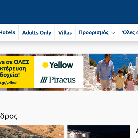
Hotels
Προορισμός
Όλες 
Adults Only
Villas
δρος