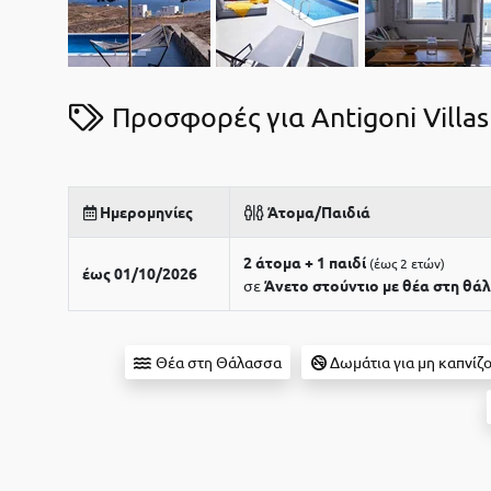
Προσφορές για Antigoni Villas
Ημερομηνίες
Άτομα/Παιδιά
2 άτομα + 1 παιδί
έως 2 ετών
έως 01/10/2026
σε
Άνετο στούντιο με θέα στη θά
Θέα στη Θάλασσα
Δωμάτια για μη καπνίζ