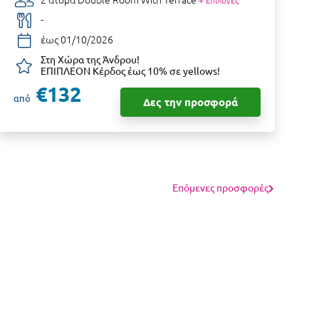
+ επιλογές
-
έως 01/10/2026
Στη Χώρα της Άνδρου!
ΕΠΙΠΛΕΟΝ Κέρδος έως 10% σε yellows!
€132
από
α
Δες την προσφορά
Επόμενες προσφορές