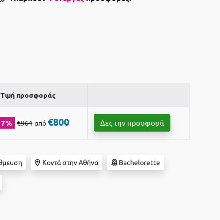
Τιμή προσφοράς
€800
17%
Δες την προσφορά
€964
από
θμευση
Κοντά στην Αθήνα
Bachelorette