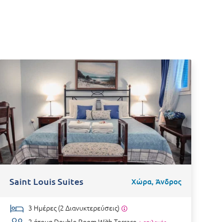
Saint Louis Suites
S
Χώρα, Άνδρος
3 Ημέρες (2 Διανυκτερεύσεις)
2 άτομα
Double Room With Terrace