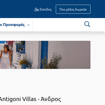
Είσοδος
Γίνε μέλος δωρεάν
οι Προσφορές
Antigoni Villas -
Άνδρος