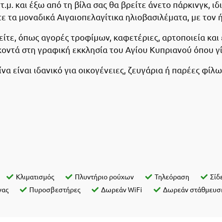
τ.μ. και έξω από τη βίλα σας θα βρείτε άνετο πάρκινγκ, ιδι
 τα μοναδικά Αιγαιοπελαγίτικα ηλιοβασιλέματα, με τον ή
στείτε, όπως αγορές τροφίμων, καφετέριες, αρτοποιεία και
κοντά στη γραφική εκκλησία του Αγίου Κυπριανού όπου γί
να είναι ιδανικό για οικογένειες, ζευγάρια ή παρέες φίλ
Κλιματισμός
Πλυντήριο ρούχων
Τηλεόραση
Σίδ
νας
Πυροσβεστήρες
Δωρεάν WiFi
Δωρεάν στάθμευσ