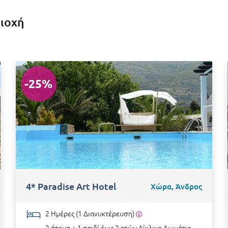
ριοχή
-25%
4* Paradise Art Hotel
Χώρα, Άνδρος
2 Ημέρες (1 Διανυκτέρευση)
2 άτομα + 1 παιδί έως 2 ετών
Δίκλινο Δωμάτιο