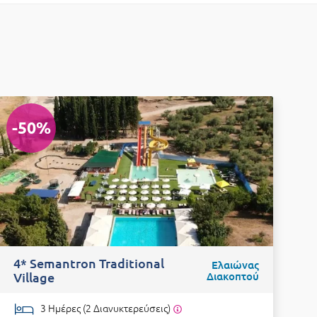
-50%
-
4* Semantron Traditional
4
Ελαιώνας
Village
Διακοπτού
H
3 Ημέρες (2 Διανυκτερεύσεις)