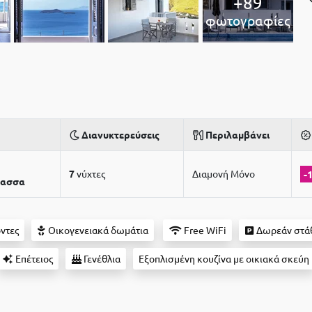
+89
φωτογραφίες
Διανυκτερεύσεις
Περιλαμβάνει
7
νύχτες
Διαμονή Μόνο
-
λασσα
οντες
Οικογενειακά δωμάτια
Free WiFi
Δωρεάν στά
Επέτειος
Γενέθλια
Εξοπλισμένη κουζίνα με οικιακά σκεύη