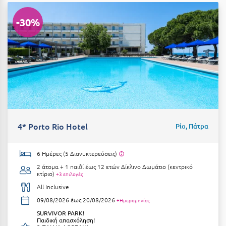
Κοζάνη
-30%
Κοκκώνι Κορινθίας
Κομοτηνή
Κόνιτσα
Κόρινθος
Κορώνη
Κουρούτα Ηλείας
4* Porto Rio Hotel
Ρίο, Πάτρα
Κουφονήσια
6 Ημέρες (5 Διανυκτερεύσεις)
Κρήτη
2 άτομα + 1 παιδί έως 12 ετών
Δίκλινο Δωμάτιο (κεντρικό
κτίριο)
+3 επιλογές
Κρουαζιέρες
All Inclusive
Κύθηρα
09/08/2026 έως 20/08/2026
+Ημερομηνίες
SURVIVOR PARK!
Κυλλήνη
Παιδική απασχόληση!