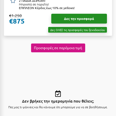
2 ΠΑΙΔΙΑ ΔΩΡΕΑΝ!
Μπροστά σε παραλία!
Κύμη Ευβοίας
ΕΠΙΠΛΕΟΝ Κέρδος έως 10% σε yellows!
Κυπαρισσία
€1.250
Δες την προσφορά
€875
Κύπρος
Δες ΟΛΕΣ τις προσφορές του ξενοδοχείου
Κως
Λ
Προσφορές σε παρόμοια τιμή
Λαγκάδια
Λακόπετρα Αχαΐας
Λακωνία
Λασίθι
Λεπτοκαρυά
Δεν βρήκες την ημερομηνία που θέλεις;
Λέσβος
Πες μας τι ψάχνεις και θα κάνουμε ότι μπορούμε για να σε βοηθήσουμε.