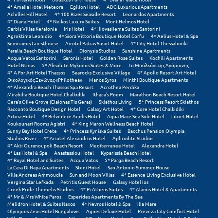
4* Amalia Hotel Meteora
Egilion Hotel
ADG Luxurious Apartments
Achilles Hill Hotel
4* 100 Rizes Seaside Resort
Leonardos Apartments
Μυστράς
4* Diana Hotel
4* Neikos Luxury Suites
Mont Helmos Hotel
Garbis Villas Kefalonia
Iris Hotel
4* Iliovasilema Suites Santorini
Μυτιλήνη
Agroktima Leonidio
4* Siora Vittoria Boutique Hotel Corfu
4* Aelius Hotel & Spa
Semiramis Guesthouse
Airotel Patras Smart Hotel
4* City Hotel Thessaloniki
Paralia Beach Boutique Hotel
Dionysis Studios
Sunshine Apartments
Acqua Vatos Santorini
Saronis Hotel
Golden Rose Suites
Kochili Apartments
Ν
Hotel Ntinas
5* Absolute Mykonos Suites & More
Το Μπαλκόνι της Αγόριανης
4* A For Art Hotel Thassos
Searocks Exclusive Village
4* Apollo Resort Art Hotel
Νάξος
Οικολογικός Ξενώνας «Philothea»
Manos Syros
Minthi Boutique Apartments
4* Alexandra Beach Thassos Spa Resort
Acrothea Perdika
Mirabilia Boutique Hotel Chalkidiki
Ithaca's Poem
Marathon Beach Resort Hotel
Νάουσα
Gera's Olive Grove (Elaionas Tis Geras)
Skiathos Living
5* Princess Resort Skiathos
Racconto Boutique Design Hotel
Galaxy Art Hotel
4* Core Hotel Chalkidiki
Artina Hotel
4* Belvedere Aeolis Hotel
Aqua Mare Sea Side Hotel
Loriet Hotel
Ναυπακτία
Koukounari Rooms Agistri
4* King Maron Wellness Beach Hotel
Sunny Bay Hotel Crete
4* Princess Kyniska Suites
Bacchus Pension Olympia
Ναύπλιο
Studios River
4* Airotel Alexandros Hotel
Aphrodite Studios
4* Akti Ouranoupoli Beach Resort
Mediterranee Hotel
Alexandra Hotel
4* Las Hotel & Spa
Anastassiou Hotel
Kyparissia Beach Hotel
Νέα Μάκρη
4* Royal Hotel and Suites
Acqua Vatos
5* Parga Beach Resort
La Casa Di Napa Apartments
Steni Hotel
San Antonio Summer House
Νέα Στύρα Εύβοιας
Villa Andreas Ammoudia
Sun and Moon Villas
4* Essence Living Exclusive Hotel
Vergina Star Lefkada
Petritis Guest House
Galaxy Hotel Ios
Greek Pride Themelis Studios
4* Pi Athens Suites
4* Alamis Hotel & Apartments
Νέοι Πόροι Πιερίας
4* Mr & Mrs White Paros
Esperides Apartments By The Sea
Melidron Hotel & Suites Naxos
4* Nevros Hotel & Spa
Ilia Mare
Olympios Zeus Hotel Bungalows
Agnes Deluxe Hotel
Preveza City Comfort Hotel
Ξ