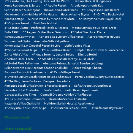
Πάργα
5* Lesante Blu, The Leading Hotels of the World
Delfinia Hotel & Bungalows
Xenia Residences & Suites
4* Apollo Resort
Angela Apartments Kos
Sunrise Beach Suites Syros
Iliovasilema Hotel Naxos
4* Dionysos Sea Side Resort
Παρνασσός
Mrs Armelina by Mr&Mrs White Hotels
Hotel Ariadne Skyros
4* On The Rocks Hotel
Naxos Cottage
Sunrise Paros by Mr and Mrs White
5* Rethymno Mare Royal Hotel
Πάρος
4* Orpheas Resort
Porfi Beach Hotel
5* Lesante Classic – Preferred Hotels & Resorts
Menta City Boutique Hotel Crete
Polis 1907
5* Aegean Suites Hotel Skiathos
4* Dafni Plus Hotel Pieria
Πάτμος
Karras Livin Zakynthos
Apricot & Sea Luxury Villas Naxos
Aspros Potamos Houses
Summer Bed Nydri
Anemelia Villa Zakynthos
Πάτρα
Mykonos Lolita, A Grecotel Resort to Live
Little Venice Villas
4* Sofianna Resort & Spa
4* Louis Althea Beach
Dolphin Resort Hotel & Conference
Zante Vista Villas
4* Aqua Serenity Luxury Suites
Dimitra Hotel
Παύλιανη
Anastasia Hotel Crete
5* Amada Colossos Resort by Louis Hotels
Ink Hotel Phos Rethymno
Abelonas Retreat Sunset & Sunrise Lodgings
Πειραιάς
Belohorizonte Fine Accommodation Chalkidiki
Aphea Village Chania
Pandora Studios & Apartments
4* Zeus Village Resort
5* Avaton Luxury Beach Resort Relais & Chateaux
Porto Vecchio Luxury Suites Spetses
Πελοπόννησος
4* The King Jason Protaras – Designed for adults
Romanos Beach Villas by Xenia Resorts Messenia
Sofia Areopolis Guesthouse
Nereides Hotel Chalkidiki
Taki's Guests
Kastri Beach Apartments
Πήλιο
Voreades Studios Tinos
Gennadi Dreams Holiday Villa Rhodes
4* Lila Guesthouse Ermoupoli
Kassandra Studios Chalkidiki
Πιερία
Kassandra Villas Chalkidiki
Melidron Stylish Hotel & Apartments
4* Alleys Boutique Hotel & Spa
4* Alissachni Seaside Hotel
4* Kefalonia Bay Palace
Πλαταμώνας
Όλα τα ξενοδοχεία
Πλύτρα Λακωνίας
Όλοι οι προορισμοί