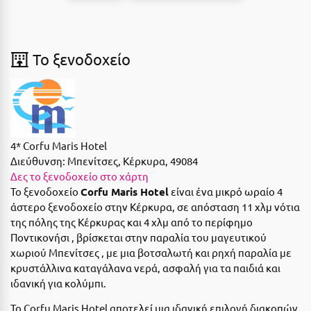
Suites
Βόλος
Βραχάτι Κορινθίας
To ξενοδοχείο
Βυτίνα
Δες όλες τις προσφορές
Γ
Δες όλα τα πακέτα διακοπών
Γαλαξiδι
4* Corfu Maris Hotel
Γλυφάδα
Διεύθυνση:
Μπενίτσες, Κέρκυρα, 49084
Δες το ξενοδοχείο στο χάρτη
Γρεβενά
Το ξενοδοχείο
Corfu Maris Hotel
είναι ένα μικρό ωραίο 4
Γύθειο
άστερο ξενοδοχείο στην Κέρκυρα, σε απόσταση 11 χλμ νότια
της πόλης της Κέρκυρας και 4 χλμ από το περίφημο
Δ
Ποντικονήσι , βρίσκεται στην παραλία του μαγευτικού
χωριού Μπενίτσες , με μια βοτσαλωτή και ρηχή παραλία με
Δελφοί
κρυστάλλινα καταγάλανα νερά, ασφαλή για τα παιδιά και
ιδανική για κολύμπι.
Διακοπτό
Το Corfu Maris Hotel αποτελεί μια ιδανική επιλογή διακοπών