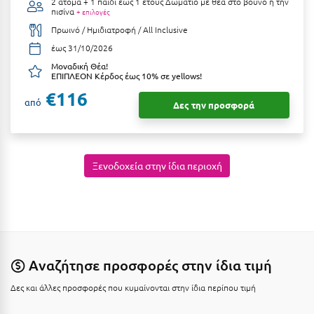
2 άτομα + 1 παιδί έως 1 έτους
Δωμάτιο με θέα στο βουνό ή την
Καρδίτσα
πισίνα
+ επιλογές
Κάρπαθος
Πρωινό / Ημιδιατροφή / All Inclusive
έως 31/10/2026
Καρπενήσι
Μοναδική Θέα!
ΕΠΙΠΛΕΟΝ Κέρδος έως 10% σε yellows!
Κάρυστος
€116
από
Δες την προσφορά
Κάσος
Κασσάνδρα
Καστοριά
Ξενοδοχεία στην ίδια περιοχή
Κατερίνη
Κέα - Τζιά
Κερατέα
Αναζήτησε προσφορές στην ίδια τιμή
Κέρκυρα
Δες και άλλες προσφορές που κυμαίνονται στην ίδια περίπου τιμή
Κεφαλονιά