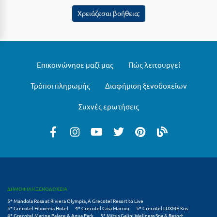
Λευκάδα
Χρειάζεσαι βοήθεια;
Λήμνος
Λίμνη Πλαστήρα
Λιτόχωρο
Επικοινώνησε μαζί μας
Πώς λειτουργεί
Λουτρά Πόζαρ
Τρόποι πληρωμής
Διαφήμιση ξενοδοχείων
Λουτρά Υπάτης
Συχνές ερωτήσεις
Λουτράκι
Λούτσα
Μ
Μάνη
ΔΗΜΟΦΙΛΗ ΞΕΝΟΔΟΧΕΙΑ
Μαραθώνας Αττικής
5* Mandola Rosa at Riviera Olympia, A Grecotel Resort to Live
5* Grecotel Filoxenia Hotel
4* Grecotel Casa Marron
5* Grecotel LUXME Kos
Μαρώνεια
4* Grecotel Marine Palace & Aqua Park
5* Mitsis Galini Wellness Spa & Resort