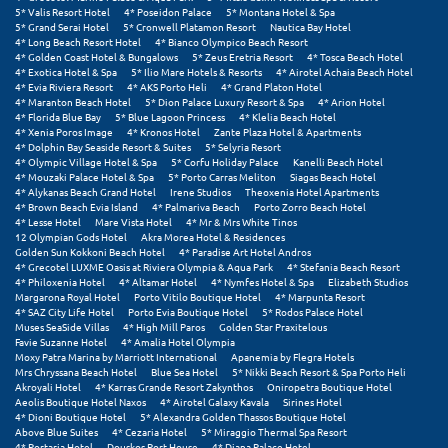
5* Valis Resort Hotel
4* Poseidon Palace
5* Montana Hotel & Spa
Μεθώνη
5* Grand Serai Hotel
5* Cronwell Platamon Resort
Nautica Bay Hotel
4* Long Beach Resort Hotel
4* Bianco Olympico Beach Resort
4* Golden Coast Hotel & Bungalows
5* Zeus Eretria Resort
4* Tosca Beach Hotel
Μεσολόγγι
4* Exotica Hotel & Spa
5* Ilio Mare Hotels & Resorts
4* Airotel Achaia Beach Hotel
4* Evia Riviera Resort
4* AKS Porto Heli
4* Grand Platon Hotel
4* Maranton Beach Hotel
5* Dion Palace Luxury Resort & Spa
4* Arion Hotel
Μεσσηνία
4* Florida Blue Bay
5* Blue Lagoon Princess
4* Klelia Beach Hotel
4* Xenia Poros Image
4* Kronos Hotel
Zante Plaza Hotel & Apartments
Μετέωρα
4* Dolphin Bay Seaside Resort & Suites
5* Selyria Resort
4* Olympic Village Hotel & Spa
5* Corfu Holiday Palace
Kanelli Beach Hotel
4* Mouzaki Palace Hotel & Spa
5* Porto Carras Meliton
Siagas Beach Hotel
Μέτσοβο
4* Alykanas Beach Grand Hotel
Irene Studios
Theoxenia Hotel Apartments
4* Brown Beach Evia Island
4* Palmariva Beach
Porto Zorro Beach Hotel
Μήλος
4* Lesse Hotel
Mare Vista Hotel
4* Mr & Mrs White Tinos
12 Olympian Gods Hotel
Akra Morea Hotel & Residences
Golden Sun Kokkoni Beach Hotel
4* Paradise Art Hotel Andros
Μονεμβασιά
4* Grecotel LUXME Oasis at Riviera Olympia & Aqua Park
4* Stefania Beach Resort
4* Philoxenia Hotel
4* Altamar Hotel
4* Nymfes Hotel & Spa
Elizabeth Studios
Μουζάκι
Margarona Royal Hotel
Porto Vitilo Boutique Hotel
4* Marpunta Resort
4* SAZ City Life Hotel
Porto Evia Boutique Hotel
5* Rodos Palace Hotel
Muses SeaSide Villas
4* High Mill Paros
Golden Star Praxitelous
Μπαλί Κρήτης
Favie Suzanne Hotel
4* Amalia Hotel Olympia
Moxy Patra Marina by Marriott International
Apanemia by Flegra Hotels
Μπάνσκο
Mrs Chryssana Beach Hotel
Blue Sea Hotel
5* Nikki Beach Resort & Spa Porto Heli
Akroyali Hotel
4* Karras Grande Resort Zakynthos
Oniropetra Boutique Hotel
Aeolis Boutique Hotel Naxos
4* Airotel Galaxy Kavala
Sirines Hotel
Μπούκα Μεσσηνίας
4* Dioni Boutique Hotel
5* Alexandra Golden Thassos Boutique Hotel
Above Blue Suites
4* Cezaria Hotel
5* Miraggio Thermal Spa Resort
Μύκονος
4* Portaria Hotel
Douskos Port House
4* Diana Palace Hotel