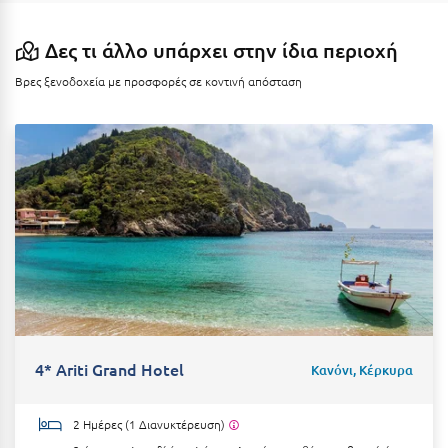
Ιωάννινα
Δες τι άλλο υπάρχει στην ίδια περιοχή
Κ
Βρες ξενοδοχεία με προσφορές σε κοντινή απόσταση
Καβάλα
Καλάβρυτα
Καλαμάτα
Κάλαμος
Καλαμπάκα
Κάλυμνος
Καμένα Βούρλα
4* Ariti Grand Hotel
Κανόνι, Κέρκυρα
Καρδάμαινα
Καρδαμύλη
2 Ημέρες (1 Διανυκτέρευση)