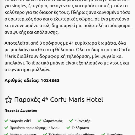
Ε
για singles, ζευγάρια, οικογένειες και ομάδες που ζητούν το
καλύτερο για τις διακοπές τους. Πλήρως ανακαινισμένο τόσο
Ελάτη Αρκαδίας
ο εσωτερικός όσο και ο εξωτερικός χώρος, σε ένα μοντέρνο
και ανανεωμένο στυλ, δημιουργεί μια πολυτελή ατμόσφαιρα
Ελληνικό Αρκαδίας
αναψυχής και απόλαυσης.
Ελούντα Κρήτης
Αποτελείται από 3 ορόφους με 41 ευρύχωρα δωμάτια, όλα
με μπαλκόνι και θέα στη θάλασσα. Όλα τα δωμάτια του Corfu
Ερέτρια
Maris διαθέτουν δορυφορική τηλεόραση, μίνι ψυγείο και
Ερμιόνη
μπαλκόνι. Το ιδιωτικό μπάνιο είναι εξοπλισμένο με ντους και
στεγνωτήρα μαλλιών.
Εύβοια
Αριθμός αδείας: 1024363
Ευρυτανία
Παροχές 4* Corfu Maris Hotel
Ζ
Παροχές Δωματίου
Ζαγοροχώρια
Δωρεάν WiFi
Κλιματισμός
Ξυπνητήρι
Ζάκυνθος
Προιόντα περιποίησης μπάνιου
Τηλέφωνο
Μπάνιο με ντους
Τηλεόραση επίπεδης οθόνης
Ντουλάπα