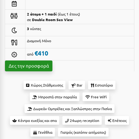
Αργολίδα
Ξενοδοχεία 3 Αστέρων
2 άτομα + 1 παιδί
έως 1 έτους
Αριδαία
σε
Double Room Sea View
Ξενοδοχεία 4 Αστέρων
3
νύχτες
Αρκαδία
Ξενοδοχεία 5 Αστέρων
Διαμονή Μόνο
Αρκίτσα
Βίλες
€410
από
Αρτέμιδα
Κρουαζιέρες
Δες την προσφορά
Αρχαία Ολυμπία
Ενοικιαζόμενα Δωμάτια
Αστυπάλαια
Διαμερίσματα
Χώρος Στάθμευσης
Bar
Εστιατόριο
Αττική
Studios
Μπροστά στην παραλία
Free WiFi
Αχαΐα
Boutique Hotels
Δωρεάν Ομπρέλες και Ξαπλώστρες στην Πισίνα
Ξενώνες
Β
Κέντρο ευεξίας και σπα
24ωρη reception
Επέτειος
Camping
Βansko
Γενέθλια
Γιατρός (κατόπιν αιτήματος)