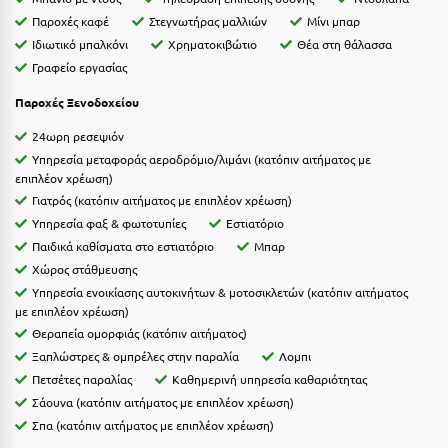
Η
Παροχές καφέ
Στεγνωτήρας μαλλιών
Μίνι μπαρ
Ιδιωτικό μπαλκόνι
Χρηματοκιβώτιο
Θέα στη θάλασσα
Ηλεία
Γραφείο εργασίας
Ηράκλειο
Παροχές Ξενοδοχείου
24ωρη ρεσεψιόν
Θ
Υπηρεσία μεταφοράς αεροδρόμιο/λιμάνι (κατόπιν αιτήματος με
επιπλέον χρέωση)
Θάσος
Γιατρός (κατόπιν αιτήματος με επιπλέον χρέωση)
Θεσσαλονίκη
Υπηρεσία φαξ & φωτοτυπίες
Εστιατόριο
Παιδικά καθίσματα στο εστιατόριο
Μπαρ
Ι
Χώρος στάθμευσης
Υπηρεσία ενοικίασης αυτοκινήτων & μοτοσικλετών (κατόπιν αιτήματος
με επιπλέον χρέωση)
Ιεράπετρα
Θεραπεία ομορφιάς (κατόπιν αιτήματος)
Ιθάκη
Ξαπλώστρες & ομπρέλες στην παραλία
Λομπι
Πετσέτες παραλίας
Καθημερινή υπηρεσία καθαριότητας
Ικαρία
Σάουνα (κατόπιν αιτήματος με επιπλέον χρέωση)
Σπα (κατόπιν αιτήματος με επιπλέον χρέωση)
Ίος