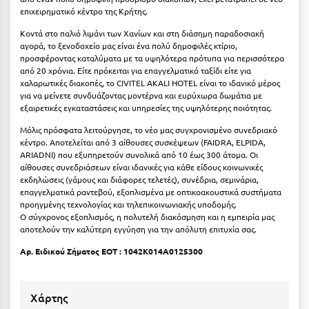
επιχειρηματικό κέντρο της Κρήτης.
Ξυλόκαστρο
Κοντά στο παλιό λιμάνι των Χανίων και στη διάσημη παραδοσιακή
αγορά, το ξενοδοχείο μας είναι ένα πολύ δημοφιλές κτίριο,
Ο
προσφέροντας καταλύματα με τα υψηλότερα πρότυπα για περισσότερα
από 20 χρόνια. Είτε πρόκειται για επαγγελματικό ταξίδι είτε για
χαλαρωτικές διακοπές, το CIVITEL AKALI HOTEL είναι το ιδανικό μέρος
Ορεινή Αρκαδία
για να μείνετε συνδυάζοντας μοντέρνα και ευρύχωρα δωμάτια με
εξαιρετικές εγκαταστάσεις και υπηρεσίες της υψηλότερης ποιότητας.
Ορεινή Ναυπακτία
Μόλις πρόσφατα λειτούργησε, το νέο μας συγχρονισμένο συνεδριακό
κέντρο. Αποτελείται από 3 αίθουσες συσκέψεων (FAIDRA, ELPIDA,
Π
ARIADNI) που εξυπηρετούν συνολικά από 10 έως 300 άτομα. Οι
αίθουσες συνεδριάσεων είναι ιδανικές για κάθε είδους κοινωνικές
Πάλαιρος
εκδηλώσεις (γάμους και διάφορες τελετές), συνέδρια, σεμινάρια,
επαγγελματικά ραντεβού, εξοπλισμένα με οπτικοακουστικά συστήματα
Παξοί
προηγμένης τεχνολογίας και τηλεπικοινωνιακής υποδομής.
Ο σύγχρονος εξοπλισμός, η πολυτελή διακόσμηση και η εμπειρία μας
αποτελούν την καλύτερη εγγύηση για την απόλυτη επιτυχία σας.
Παραλία Κατερίνης
Aρ. Ειδικού Σήματος ΕΟΤ : 1042K014A0125300
Παραλία Λιτοχώρου
Παράλιο Άστρος
Χάρτης