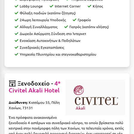
Lobby Lounge
Internet Corner
Κήπος
Μυστράς
Φύλαξη παιδιών (κατόπιν ζήτησης)
24ωρη λειτουργία Υποδοχής
Γραφείο
Μυτιλήνη
Αλλαγή Συναλλάγματος
Γιατρός (κατόπιν κλήσης)
Δωρεάν Ασύρματη Σύνδεση στο Ίντερνετ
Ν
Ενοικίαση Αυτοκινήτων & Ποδηλάτων
Συνεδριακές Εγκαταστάσεις
Νάξος
Υπηρεσία Πλυντηρίου και στεγνοκαθαριστηρίου
Νάουσα
Ναυπακτία
Ξενοδοχείο -
4*
Ναύπλιο
Civitel Akali Hotel
Νέα Μάκρη
Διεύθυνση:
Κισσάμου 55, Πόλη
Νέα Στύρα Εύβοιας
Χανίων, 73131
Νέοι Πόροι Πιερίας
Ένα πρόσφατα ανακαινισμένο
ξενοδοχείο 4 αστέρων και συνεδριακό κέντρο, το οποίο βρίσκεται πολύ
κεντρικά στην πανέμορφη πόλη των Χανίων, τα τελευταία χρόνια, εκτός
Ξ
από έναν πολύ δημοφιλή προορισμό διακοπών, έχει μετατραπεί σε νέο