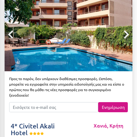
Αιδηψός
ΤΎΠΟΣ ΔΙΑΤΡΟΦΉΣ
Διαμονή Μόνο
Αλεξανδρούπολη
Πρωινό
Αλισσός Αχαΐας
Ημιδιατροφή
Αλόννησος
Ημιδιατροφή + Ποτά
Αμαλιάδα
Πλήρης Διατροφή
Αμάρυνθος
All Inclusive
Αμοργός
Προς το παρόν, δεν υπάρχουν διαθέσιμες προσφορές. Ωστόσο,
μπορείτε να εγγραφείτε στην υπηρεσία ειδοποίησής μας και να είστε ο
Ένα Γεύμα
Αμφίκλεια
πρώτος που θα μάθει τις νέες προσφορές για το συγκεκριμένο
ξενοδοχείο!
Δύο Γεύματα + Ποτά
Ανάβυσσος
Ενημέρωση
Άνδρος
ΤΎΠΟΣ ΚΑΤΑΛΎΜΑΤΟΣ
Αντίπαρος
Ξενοδοχεία 1 Αστέρι
4* Civitel Akali
Χανιά, Κρήτη
Hotel
Αράχωβα
Ξενοδοχεία 2 Αστέρων