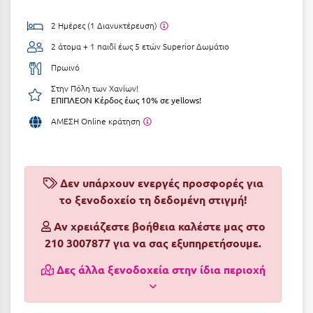
Αργολίδα
Ξενοδοχεία 3 Αστέρων
2 Ημέρες (1 Διανυκτέρευση)
Αριδαία
2 άτομα + 1 παιδί έως 5 ετών
Superior Δωμάτιο
Ξενοδοχεία 4 Αστέρων
Πρωινό
Αρκαδία
Ξενοδοχεία 5 Αστέρων
Στην Πόλη των Χανίων!
Αρκίτσα
Βίλες
ΕΠΙΠΛΕΟΝ Κέρδος έως 10% σε yellows!
ΑΜΕΣΗ Online κράτηση
Αρτέμιδα
Κρουαζιέρες
Αρχαία Ολυμπία
Ενοικιαζόμενα Δωμάτια
Αστυπάλαια
Διαμερίσματα
Δεν υπάρχουν ενεργές προσφορές για
το ξενοδοχείο τη δεδομένη στιγμή!
Αττική
Studios
Αν χρειάζεστε βοήθεια καλέστε μας στο
Αχαΐα
Boutique Hotels
210 3007877 για να σας εξυπηρετήσουμε.
Ξενώνες
Β
Δες άλλα ξενοδοχεία στην ίδια περιοχή
Camping
Βansko