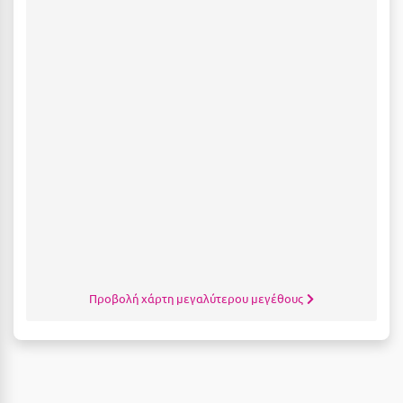
Πάργα
Παρνασσός
Πάρος
Πάτμος
Πάτρα
Παύλιανη
Πειραιάς
Πελοπόννησος
Πήλιο
Προβολή χάρτη μεγαλύτερου μεγέθους
Πιερία
Πλαταμώνας
Πλύτρα Λακωνίας