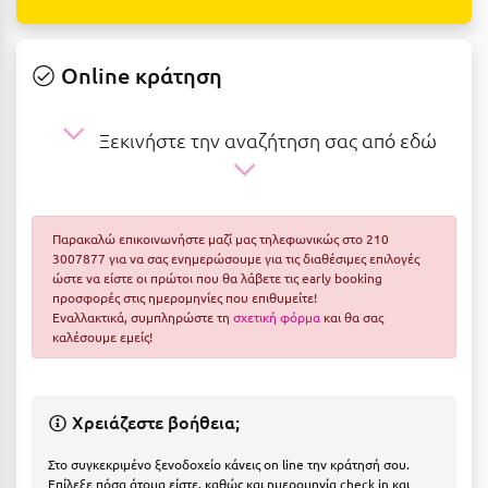
Ε
Ελάτη Αρκαδίας
Online κράτηση
Ελληνικό Αρκαδίας
Ξεκινήστε την αναζήτηση σας από εδώ
Ελούντα Κρήτης
Ερέτρια
Ερμιόνη
Παρακαλώ επικοινωνήστε μαζί μας τηλεφωνικώς στο 210
3007877 για να σας ενημερώσουμε για τις διαθέσιμες επιλογές
Εύβοια
ώστε να είστε οι πρώτοι που θα λάβετε τις early booking
προσφορές στις ημερομηνίες που επιθυμείτε!
Ευρυτανία
Εναλλακτικά, συμπληρώστε τη
σχετική φόρμα
και θα σας
καλέσουμε εμείς!
Ζ
Ζαγοροχώρια
Χρειάζεστε βοήθεια;
Ζάκυνθος
Στο συγκεκριμένο ξενοδοχείο κάνεις on line την κράτησή σου.
Επίλεξε πόσα άτομα είστε, καθώς και ημερομηνία check in και