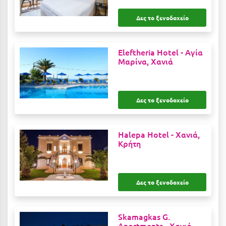
Κύμη Ευβοίας
Δες το ξενοδοχείο
Κυπαρισσία
Κύπρος
Eleftheria Hotel -
Αγία
Μαρίνα, Χανιά
Κως
Λ
Δες το ξενοδοχείο
Λαγκάδια
Λακόπετρα Αχαΐας
Halepa Hotel -
Χανιά,
Κρήτη
Λακωνία
Λασίθι
Δες το ξενοδοχείο
Λεπτοκαρυά
Λέσβος
Skamagkas G.
Apartments -
Χανιά,