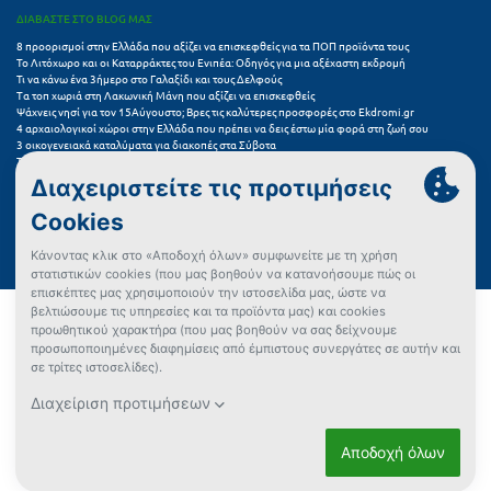
ΔΙΑΒΑΣΤΕ ΣΤΟ BLOG ΜΑΣ
8 προορισμοί στην Ελλάδα που αξίζει να επισκεφθείς για τα ΠΟΠ προϊόντα τους
Το Λιτόχωρο και οι Καταρράκτες του Ενιπέα: Οδηγός για μια αξέχαστη εκδρομή
Τι να κάνω ένα 3ήμερο στο Γαλαξίδι και τους Δελφούς
Τα τοπ χωριά στη Λακωνική Μάνη που αξίζει να επισκεφθείς
Ψάχνεις νησί για τον 15Αύγουστο; Βρες τις καλύτερες προσφορές στο Ekdromi.gr
4 αρχαιολογικοί χώροι στην Ελλάδα που πρέπει να δεις έστω μία φορά στη ζωή σου
3 οικογενειακά καταλύματα για διακοπές στα Σύβοτα
Τα 11 καλύτερα καλοκαιρινά resorts στην Ελλάδα
7 μικρά ελληνικά νησιά για αξέχαστες καλοκαιρινές διακοπές
5+1 ινσταγκραμικές παραλίες στην Ελλάδα που αξίζουν μια θέση στο feed σου
Συχνές Ερωτήσεις (FAQs) για Ξενοδοχεία
Όροι χρήσης
Πολιτική Προστασίας Προσωπικών Δεδομένων
Πολιτική Cookies
Πώς μπορώ να αγοράσω;
Δεν βρήκες αυτό που ψάχνεις;
Έλεγχος διαθεσιμότητας
Ρυθμίσεις Cookies
ΜΗΤΕ 0260E60000746801 | ΓΕΜΗ 151496001000