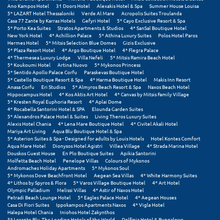
Φοινικούντα
Ano Kampos Hotel
31 Doors Hotel
Alexakis Hotel & Spa
Summer House Louisa
5* LAZART Hotel Thessaloniki
Verde Al Mare
Acropolis Suites Troulanda
Casa 77 Zante by Karras Hotels
Gefyri Hotel
5* Cayo Exclusive Resort & Spa
Χ
5* Porto Kea Suites
Stratos Apartments & Studios
4* SanSal Boutique Hotel
New York Hotel
4* Achillion Palace
5* Athina Luxury Suites
Polos Hotel Paros
Hermes Hotel
5* Mitsis Selection Blue Domes
Gizis Exclusive
Χαλκίδα
5* Plaza Resort Hotel
4* Argo Boutique Hotel
4* Flegra Palace
4* Thermesea Luxury Lodge
Villa Nefeli
5* Mitsis Ramira Beach Hotel
5* Koukoumi Hotel
Artina Nuovo
5* Mykonos Princess
Χαλκιδική
5* Sentido Apollo Palace Corfu
Paraskevas Boutique Hotel
5* Castello Boutique Resort & Spa
4* Harma Boutique Hotel
Makis Inn Resort
Χανιά
Anasa Corfu
Eri Studios
5* Almyros Beach Resort & Spa
Naxos Beach Hotel
Hippocampus Hotel
4* Kos Aktis Art Hotel
4* Canvas by Mitsis Family Village
5* Kresten Royal Euphoria Resort
4* Aplai Dome
Χερσόνησος
4* Rocabella Santorini Hotel & SPA
Elounda Garden Suites
5* Alexandros Palace Hotel & Suites
Living Theros Luxury Suites
Χερσόνησος Άθως
Alexis Hotel Chania
4* Lena Mare Boutique Hotel
4* Civitel Akali Hotel
Mariya Art Living
Aqua Blu Boutique Hotel & Spa
5* Asterion Suites & Spa - Designed for adults by Louis Hotels
Hotel Kontes Comfort
Χίος
Aqua Mare Hotel
Dionysos Hotel Agistri
Villea Village
4* Strada Marina Hotel
Douskos Guest House
En Plo Boutique Suites
Apikia Santorini
Χράνοι Μεσσηνίας
Molfetta Beach Hotel
Penelope Villas
Colours of Mykonos
Andromaches Holiday Apartments
5* Mykonos Soul
5* Mykonos Dove Beachfront Hotel
Aegean Sea Villas
4* White Harmony Suites
4* Lithos by Spyros & Flora
5* Varos Village Boutique Hotel
4* Art Hotel
Ψ
Olympic Palladium
Melissi Villas
4* Astir of Naxos Hotel
Petradi Beach Lounge Hotel
5* Eagles Palace Hotel
4* Aegean Houses
Casa Di Fiori Suites
Ippokampos Apartments Naxos
4* Vigla Hotel
Ψαθόπυργος
Halepa Hotel Chania
Iniohos Hotel Zakynthos
5* Lesante Blu, The Leading Hotels of the World
Delfinia Hotel & Bungalows