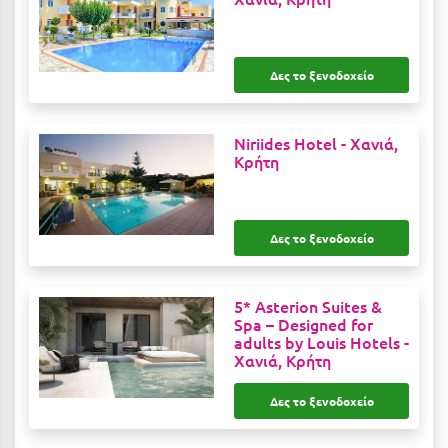
Ιωάννινα
Κ
Δες το ξενοδοχείο
Καβάλα
Niriides Hotel -
Χανιά,
Καλάβρυτα
Κρήτη
Καλαμάτα
Κάλαμος
Δες το ξενοδοχείο
Καλαμπάκα
Κάλυμνος
5* Asterion Suites &
Spa – Designed for
Καμένα Βούρλα
adults by Louis Hotels -
Χανιά, Κρήτη
Καρδάμαινα
Δες το ξενοδοχείο
Καρδαμύλη