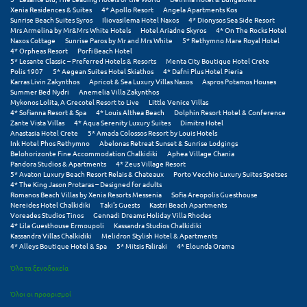
Xenia Residences & Suites
4* Apollo Resort
Angela Apartments Kos
Sunrise Beach Suites Syros
Iliovasilema Hotel Naxos
4* Dionysos Sea Side Resort
Mrs Armelina by Mr&Mrs White Hotels
Hotel Ariadne Skyros
4* On The Rocks Hotel
Naxos Cottage
Sunrise Paros by Mr and Mrs White
5* Rethymno Mare Royal Hotel
4* Orpheas Resort
Porfi Beach Hotel
5* Lesante Classic – Preferred Hotels & Resorts
Menta City Boutique Hotel Crete
Polis 1907
5* Aegean Suites Hotel Skiathos
4* Dafni Plus Hotel Pieria
Karras Livin Zakynthos
Apricot & Sea Luxury Villas Naxos
Aspros Potamos Houses
Summer Bed Nydri
Anemelia Villa Zakynthos
Mykonos Lolita, A Grecotel Resort to Live
Little Venice Villas
4* Sofianna Resort & Spa
4* Louis Althea Beach
Dolphin Resort Hotel & Conference
Zante Vista Villas
4* Aqua Serenity Luxury Suites
Dimitra Hotel
Anastasia Hotel Crete
5* Amada Colossos Resort by Louis Hotels
Ink Hotel Phos Rethymno
Abelonas Retreat Sunset & Sunrise Lodgings
Belohorizonte Fine Accommodation Chalkidiki
Aphea Village Chania
Pandora Studios & Apartments
4* Zeus Village Resort
5* Avaton Luxury Beach Resort Relais & Chateaux
Porto Vecchio Luxury Suites Spetses
4* The King Jason Protaras – Designed for adults
Romanos Beach Villas by Xenia Resorts Messenia
Sofia Areopolis Guesthouse
Nereides Hotel Chalkidiki
Taki's Guests
Kastri Beach Apartments
Voreades Studios Tinos
Gennadi Dreams Holiday Villa Rhodes
4* Lila Guesthouse Ermoupoli
Kassandra Studios Chalkidiki
Kassandra Villas Chalkidiki
Melidron Stylish Hotel & Apartments
4* Alleys Boutique Hotel & Spa
5* Mitsis Faliraki
4* Elounda Orama
Όλα τα ξενοδοχεία
Όλοι οι προορισμοί