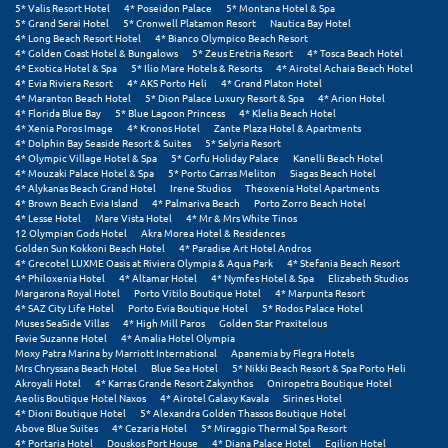
5* Valis Resort Hotel
4* Poseidon Palace
5* Montana Hotel & Spa
Σούνιο
5* Grand Serai Hotel
5* Cronwell Platamon Resort
Nautica Bay Hotel
4* Long Beach Resort Hotel
4* Bianco Olympico Beach Resort
4* Golden Coast Hotel & Bungalows
5* Zeus Eretria Resort
4* Tosca Beach Hotel
Σπάρτη
4* Exotica Hotel & Spa
5* Ilio Mare Hotels & Resorts
4* Airotel Achaia Beach Hotel
4* Evia Riviera Resort
4* AKS Porto Heli
4* Grand Platon Hotel
Σπέτσες
4* Maranton Beach Hotel
5* Dion Palace Luxury Resort & Spa
4* Arion Hotel
4* Florida Blue Bay
5* Blue Lagoon Princess
4* Klelia Beach Hotel
4* Xenia Poros Image
4* Kronos Hotel
Zante Plaza Hotel & Apartments
Σποράδες
4* Dolphin Bay Seaside Resort & Suites
5* Selyria Resort
4* Olympic Village Hotel & Spa
5* Corfu Holiday Palace
Kanelli Beach Hotel
Σύβοτα
4* Mouzaki Palace Hotel & Spa
5* Porto Carras Meliton
Siagas Beach Hotel
4* Alykanas Beach Grand Hotel
Irene Studios
Theoxenia Hotel Apartments
4* Brown Beach Evia Island
4* Palmariva Beach
Porto Zorro Beach Hotel
Σύμη
4* Lesse Hotel
Mare Vista Hotel
4* Mr & Mrs White Tinos
12 Olympian Gods Hotel
Akra Morea Hotel & Residences
Σύρος
Golden Sun Kokkoni Beach Hotel
4* Paradise Art Hotel Andros
4* Grecotel LUXME Oasis at Riviera Olympia & Aqua Park
4* Stefania Beach Resort
4* Philoxenia Hotel
4* Altamar Hotel
4* Nymfes Hotel & Spa
Elizabeth Studios
Σχοινούσα
Margarona Royal Hotel
Porto Vitilo Boutique Hotel
4* Marpunta Resort
4* SAZ City Life Hotel
Porto Evia Boutique Hotel
5* Rodos Palace Hotel
Muses SeaSide Villas
4* High Mill Paros
Golden Star Praxitelous
Τ
Favie Suzanne Hotel
4* Amalia Hotel Olympia
Moxy Patra Marina by Marriott International
Apanemia by Flegra Hotels
Mrs Chryssana Beach Hotel
Blue Sea Hotel
5* Nikki Beach Resort & Spa Porto Heli
Τζουμέρκα
Akroyali Hotel
4* Karras Grande Resort Zakynthos
Oniropetra Boutique Hotel
Aeolis Boutique Hotel Naxos
4* Airotel Galaxy Kavala
Sirines Hotel
4* Dioni Boutique Hotel
5* Alexandra Golden Thassos Boutique Hotel
Τήνος
Above Blue Suites
4* Cezaria Hotel
5* Miraggio Thermal Spa Resort
4* Portaria Hotel
Douskos Port House
4* Diana Palace Hotel
Egilion Hotel