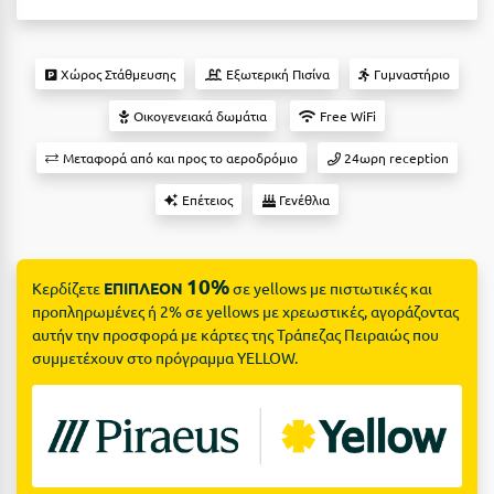
Suites
Βόλος
Βραχάτι Κορινθίας
Χώρος Στάθμευσης
Εξωτερική Πισίνα
Γυμναστήριο
Βυτίνα
Δες όλες τις προσφορές
Οικογενειακά δωμάτια
Free WiFi
Γ
Δες όλα τα πακέτα διακοπών
Μεταφορά από και προς το αεροδρόμιο
24ωρη reception
Γαλαξiδι
Επέτειος
Γενέθλια
Γλυφάδα
Γρεβενά
10%
Κερδίζετε
ΕΠΙΠΛΕΟΝ
σε yellows με πιστωτικές και
προπληρωμένες ή 2% σε yellows με χρεωστικές, αγοράζοντας
Γύθειο
αυτήν την προσφορά με κάρτες της Τράπεζας Πειραιώς που
συμμετέχουν στο πρόγραμμα YELLOW.
Δ
Δελφοί
Διακοπτό