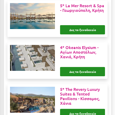
Καρδίτσα
5* La Mer Resort & Spa
-
Γεωργιούπολη, Κρήτη
Κάρπαθος
Καρπενήσι
Κάρυστος
Δες το ξενοδοχείο
Κάσος
4* Okeanis Elysium -
Κασσάνδρα
Αγίων Αποστόλων,
Χανιά, Κρήτη
Καστοριά
Κατερίνη
Δες το ξενοδοχείο
Κέα - Τζιά
Κερατέα
5* The Revery Luxury
Suites & Tented
Pavilions -
Κίσσαμος,
Κέρκυρα
Χάνια
Κεφαλονιά
Δες το ξενοδοχείο