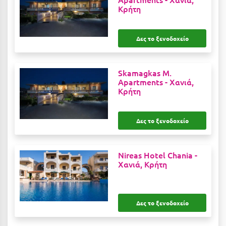
Λευκάδα
Κρήτη
Λήμνος
Δες το ξενοδοχείο
Λίμνη Πλαστήρα
Λιτόχωρο
Skamagkas M.
Λουτρά Πόζαρ
Apartments -
Χανιά,
Κρήτη
Λουτρά Υπάτης
Λουτράκι
Δες το ξενοδοχείο
Λούτσα
Nireas Hotel Chania -
Μ
Χανιά, Κρήτη
Μάνη
Μαραθώνας Αττικής
Δες το ξενοδοχείο
Μαρώνεια