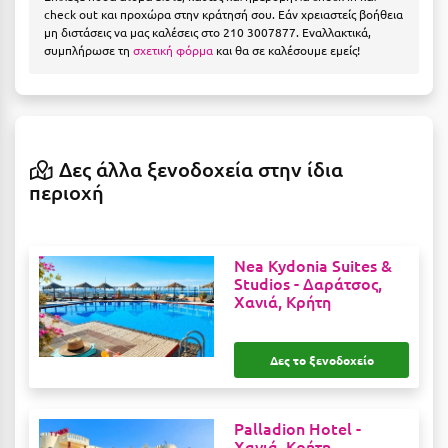
Η
check out και προχώρα στην κράτησή σου. Εάν χρειαστείς βοήθεια
μη διστάσεις να μας καλέσεις στο 210 3007877. Εναλλακτικά,
συμπλήρωσε τη
σχετική φόρμα
και θα σε καλέσουμε εμείς!
Ηλεία
Ηράκλειο
Θ
Δες άλλα ξενοδοχεία στην ίδια
Θάσος
περιοχή
Θεσσαλονίκη
Nea Kydonia Suites &
Ι
Studios -
Δαράτσος,
Χανιά, Κρήτη
Ιεράπετρα
Ιθάκη
Δες το ξενοδοχείο
Ικαρία
Palladion Hotel -
Ίος
Χανιά, Κρήτη