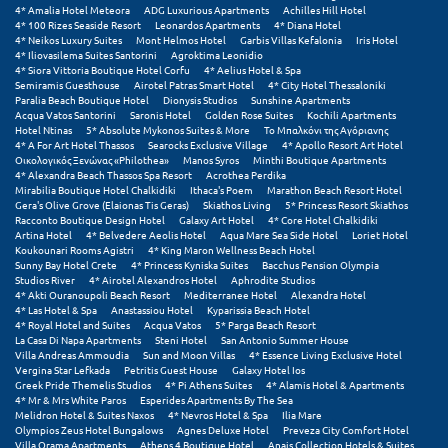
Τολό
4* Amalia Hotel Meteora
ADG Luxurious Apartments
Achilles Hill Hotel
4* 100 Rizes Seaside Resort
Leonardos Apartments
4* Diana Hotel
4* Neikos Luxury Suites
Mont Helmos Hotel
Garbis Villas Kefalonia
Iris Hotel
Τριζόνια Φωκίδος
4* Iliovasilema Suites Santorini
Agroktima Leonidio
4* Siora Vittoria Boutique Hotel Corfu
4* Aelius Hotel & Spa
Τρίκαλα
Semiramis Guesthouse
Airotel Patras Smart Hotel
4* City Hotel Thessaloniki
Paralia Beach Boutique Hotel
Dionysis Studios
Sunshine Apartments
Acqua Vatos Santorini
Saronis Hotel
Golden Rose Suites
Kochili Apartments
Τρίκαλα Κορινθίας
Hotel Ntinas
5* Absolute Mykonos Suites & More
Το Μπαλκόνι της Αγόριανης
4* A For Art Hotel Thassos
Searocks Exclusive Village
4* Apollo Resort Art Hotel
Τρίπολη
Οικολογικός Ξενώνας «Philothea»
Manos Syros
Minthi Boutique Apartments
4* Alexandra Beach Thassos Spa Resort
Acrothea Perdika
Mirabilia Boutique Hotel Chalkidiki
Ithaca's Poem
Marathon Beach Resort Hotel
Τυρός
Gera's Olive Grove (Elaionas Tis Geras)
Skiathos Living
5* Princess Resort Skiathos
Racconto Boutique Design Hotel
Galaxy Art Hotel
4* Core Hotel Chalkidiki
Artina Hotel
4* Belvedere Aeolis Hotel
Aqua Mare Sea Side Hotel
Loriet Hotel
Υ
Koukounari Rooms Agistri
4* King Maron Wellness Beach Hotel
Sunny Bay Hotel Crete
4* Princess Kyniska Suites
Bacchus Pension Olympia
Studios River
4* Airotel Alexandros Hotel
Aphrodite Studios
Ύδρα
4* Akti Ouranoupoli Beach Resort
Mediterranee Hotel
Alexandra Hotel
4* Las Hotel & Spa
Anastassiou Hotel
Kyparissia Beach Hotel
4* Royal Hotel and Suites
Acqua Vatos
5* Parga Beach Resort
Φ
La Casa Di Napa Apartments
Steni Hotel
San Antonio Summer House
Villa Andreas Ammoudia
Sun and Moon Villas
4* Essence Living Exclusive Hotel
Vergina Star Lefkada
Petritis Guest House
Galaxy Hotel Ios
Φιλιατρά Μεσσηνίας
Greek Pride Themelis Studios
4* Pi Athens Suites
4* Alamis Hotel & Apartments
4* Mr & Mrs White Paros
Esperides Apartments By The Sea
Melidron Hotel & Suites Naxos
4* Nevros Hotel & Spa
Ilia Mare
Φλώρινα
Olympios Zeus Hotel Bungalows
Agnes Deluxe Hotel
Preveza City Comfort Hotel
Villa Orama Apartments
Athens 4 Boutique Hotel
Anais Collection Hotels & Suites