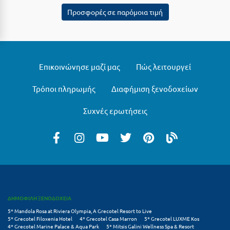
Σαμοθράκη
Προσφορές σε παρόμοια τιμή
Σάμος
Σαντορίνη
Σέριφος
Επικοινώνησε μαζί μας
Πώς λειτουργεί
Σέρρες
Τρόποι πληρωμής
Διαφήμιση ξενοδοχείων
Σιθωνία
Συχνές ερωτήσεις
Σίκινος
Σίφνος
Σκαφιδιά Ηλείας
Σκιάθος
ΔΗΜΟΦΙΛΗ ΞΕΝΟΔΟΧΕΙΑ
Σκόπελος
5* Mandola Rosa at Riviera Olympia, A Grecotel Resort to Live
5* Grecotel Filoxenia Hotel
4* Grecotel Casa Marron
5* Grecotel LUXME Kos
Σκύρος
4* Grecotel Marine Palace & Aqua Park
5* Mitsis Galini Wellness Spa & Resort