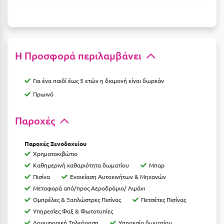
Μεθώνη
Μεσολόγγι
Μεσσηνία
Η Προσφορά περιλαμβάνει
Μετέωρα
Για ένα παιδί έως 5 ετών η διαμονή είναι δωρεάν
Μέτσοβο
Πρωινό
Μήλος
Παροχές
Μονεμβασιά
Παροχές Ξενοδοχείου
Μουζάκι
Χρηματοκιβώτιο
Καθημερινή καθαριότητα δωματίου
Μπαρ
Μπαλί Κρήτης
Πισίνα
Ενοικίαση Αυτοκινήτων & Μηχανών
Μπάνσκο
Μεταφορά από/προς Αεροδρόμιο/ Λιμάνι
Ομπρέλες & Ξαπλώστρες Πισίνας
Πετσέτες Πισίνας
Μπούκα Μεσσηνίας
Υπηρεσίες Φαξ & Φωτοτυπίες
Μύκονος
Δορυφορική Τηλεόραση
Υπηρεσία δωματίου