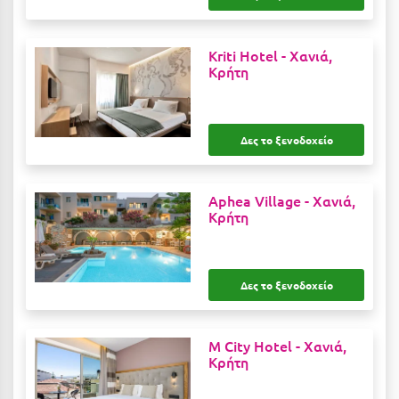
Κοζάνη
Κοκκώνι Κορινθίας
Kriti Hotel -
Χανιά,
Κρήτη
Κομοτηνή
Κόνιτσα
Δες το ξενοδοχείο
Κόρινθος
Κορώνη
Aphea Village -
Χανιά,
Κουρούτα Ηλείας
Κρήτη
Κουφονήσια
Κρήτη
Δες το ξενοδοχείο
Κρουαζιέρες
M City Hotel -
Χανιά,
Κύθηρα
Κρήτη
Κυλλήνη