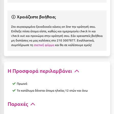
Η
Ηλεία
Χρειάζεστε βοήθεια;
Ηράκλειο
Στο συγκεκριμένο ξενοδοχείο κάνεις on line την κράτησή σου.
Επίλεξε πόσα άτομα είστε, καθώς και ημερομηνία check in και
Θ
check out και προχώρα στην κράτησή σου. Εάν χρειαστείς βοήθεια
μη διστάσεις να μας καλέσεις στο 210 3007877. Εναλλακτικά,
συμπλήρωσε τη
σχετική φόρμα
και θα σε καλέσουμε εμείς!
Θάσος
Θεσσαλονίκη
Ι
Η Προσφορά περιλαμβάνει
Ιεράπετρα
Πρωινό
Ιθάκη
Το κατάλυμα δέχεται άτομα ηλικίας 12 ετών και άνω
Ικαρία
Παροχές
Ίος