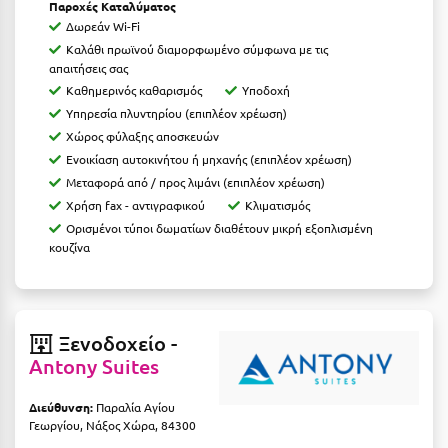
Παροχές Καταλύματος
Ιωάννινα
Δωρεάν Wi-Fi
Καλάθι πρωϊνού διαμορφωμένο σύμφωνα με τις
Κ
απαιτήσεις σας
Καθημερινός καθαρισμός
Υποδοχή
Καβάλα
Υπηρεσία πλυντηρίου (επιπλέον χρέωση)
Χώρος φύλαξης αποσκευών
Καλάβρυτα
Ενοικίαση αυτοκινήτου ή μηχανής (επιπλέον χρέωση)
Μεταφορά από / προς λιμάνι (επιπλέον χρέωση)
Καλαμάτα
Χρήση fax - αντιγραφικού
Κλιματισμός
Κάλαμος
Ορισμένοι τύποι δωματίων διαθέτουν μικρή εξοπλισμένη
κουζίνα
Καλαμπάκα
Κάλυμνος
Καμένα Βούρλα
Ξενοδοχείο -
Antony Suites
Καρδάμαινα
Διεύθυνση:
Παραλία Αγίου
Καρδαμύλη
Γεωργίου, Νάξος Χώρα, 84300