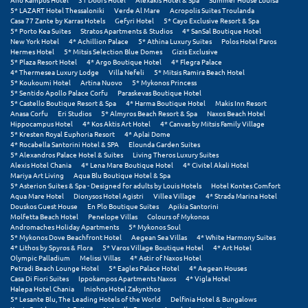
5* LAZART Hotel Thessaloniki
Verde Al Mare
Acropolis Suites Troulanda
Casa 77 Zante by Karras Hotels
Gefyri Hotel
5* Cayo Exclusive Resort & Spa
Ξυλόκαστρο
5* Porto Kea Suites
Stratos Apartments & Studios
4* SanSal Boutique Hotel
New York Hotel
4* Achillion Palace
5* Athina Luxury Suites
Polos Hotel Paros
Hermes Hotel
5* Mitsis Selection Blue Domes
Gizis Exclusive
Ο
5* Plaza Resort Hotel
4* Argo Boutique Hotel
4* Flegra Palace
4* Thermesea Luxury Lodge
Villa Nefeli
5* Mitsis Ramira Beach Hotel
5* Koukoumi Hotel
Artina Nuovo
5* Mykonos Princess
Ορεινή Αρκαδία
5* Sentido Apollo Palace Corfu
Paraskevas Boutique Hotel
5* Castello Boutique Resort & Spa
4* Harma Boutique Hotel
Makis Inn Resort
Anasa Corfu
Eri Studios
5* Almyros Beach Resort & Spa
Naxos Beach Hotel
Ορεινή Ναυπακτία
Hippocampus Hotel
4* Kos Aktis Art Hotel
4* Canvas by Mitsis Family Village
5* Kresten Royal Euphoria Resort
4* Aplai Dome
4* Rocabella Santorini Hotel & SPA
Elounda Garden Suites
Π
5* Alexandros Palace Hotel & Suites
Living Theros Luxury Suites
Alexis Hotel Chania
4* Lena Mare Boutique Hotel
4* Civitel Akali Hotel
Mariya Art Living
Aqua Blu Boutique Hotel & Spa
Πάλαιρος
5* Asterion Suites & Spa - Designed for adults by Louis Hotels
Hotel Kontes Comfort
Aqua Mare Hotel
Dionysos Hotel Agistri
Villea Village
4* Strada Marina Hotel
Παξοί
Douskos Guest House
En Plo Boutique Suites
Apikia Santorini
Molfetta Beach Hotel
Penelope Villas
Colours of Mykonos
Andromaches Holiday Apartments
5* Mykonos Soul
Παραλία Κατερίνης
5* Mykonos Dove Beachfront Hotel
Aegean Sea Villas
4* White Harmony Suites
4* Lithos by Spyros & Flora
5* Varos Village Boutique Hotel
4* Art Hotel
Παραλία Λιτοχώρου
Olympic Palladium
Melissi Villas
4* Astir of Naxos Hotel
Petradi Beach Lounge Hotel
5* Eagles Palace Hotel
4* Aegean Houses
Casa Di Fiori Suites
Ippokampos Apartments Naxos
4* Vigla Hotel
Παράλιο Άστρος
Halepa Hotel Chania
Iniohos Hotel Zakynthos
5* Lesante Blu, The Leading Hotels of the World
Delfinia Hotel & Bungalows