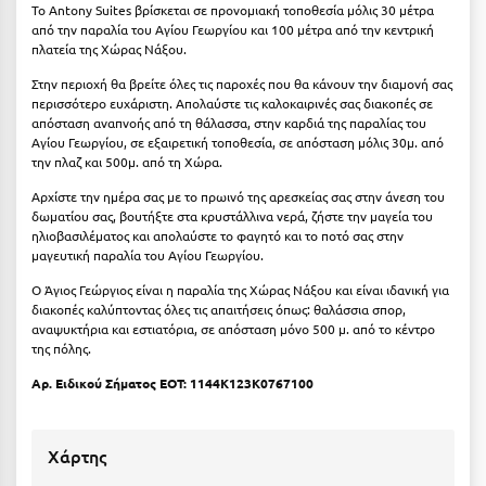
Καρδίτσα
Το Antony Suites βρίσκεται σε προνομιακή τοποθεσία μόλις 30 μέτρα
από την παραλία του Αγίου Γεωργίου και 100 μέτρα από την κεντρική
Κάρπαθος
πλατεία της Χώρας Νάξου.
Στην περιοχή θα βρείτε όλες τις παροχές που θα κάνουν την διαμονή σας
Καρπενήσι
περισσότερο ευχάριστη. Απολαύστε τις καλοκαιρινές σας διακοπές σε
απόσταση αναπνοής από τη θάλασσα, στην καρδιά της παραλίας του
Κάρυστος
Αγίου Γεωργίου, σε εξαιρετική τοποθεσία, σε απόσταση μόλις 30μ.
από
την πλαζ και 500μ.
από τη Χώρα.
Κάσος
Αρχίστε την ημέρα σας με το πρωινό της αρεσκείας σας στην άνεση του
Κασσάνδρα
δωματίου σας, βουτήξτε στα κρυστάλλινα νερά, ζήστε την μαγεία του
ηλιοβασιλέματος και απολαύστε το φαγητό και το ποτό σας στην
Καστοριά
μαγευτική παραλία του Αγίου Γεωργίου.
Ο Άγιος Γεώργιος είναι η παραλία της Χώρας Νάξου και είναι ιδανική για
Κατερίνη
διακοπές καλύπτοντας όλες τις απαιτήσεις όπως: θαλάσσια σπορ,
αναψυκτήρια και εστιατόρια, σε απόσταση μόνο 500 μ. από το κέντρο
Κέα - Τζιά
της πόλης.
Κερατέα
Αρ. Ειδικού Σήματος ΕΟΤ: 1144K123K0767100
Κέρκυρα
Χάρτης
Κεφαλονιά