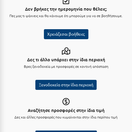
Κύμη Ευβοίας
Δεν βρήκες την ημερομηνία που θέλεις;
Πες μας τι ψάχνεις και θα κάνουμε ότι μπορούμε για να σε βοηθήσουμε.
Κυπαρισσία
Κύπρος
Χρειάζεσαι βοήθεια;
Κως
Λ
Δες τι άλλο υπάρχει στην ίδια περιοχή
Λαγκάδια
Βρες ξενοδοχεία με προσφορές σε κοντινή απόσταση
Λακόπετρα Αχαΐας
Ξενοδοχεία στην ίδια περιοχή
Λακωνία
Λασίθι
Αναζήτησε προσφορές στην ίδια τιμή
Λεπτοκαρυά
Δες και άλλες προσφορές που κυμαίνονται στην ίδια περίπου τιμή
Λέσβος