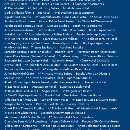
Achilles Hill Hotel
4* 100 Rizes Seaside Resort
Leonardos Apartments
4* Diana Hotel
4* Neikos Luxury Suites
Mont Helmos Hotel
Μυστράς
Garbis Villas Kefalonia
Iris Hotel
4* Iliovasilema Suites Santorini
Agroktima Leonidio
4* Siora Vittoria Boutique Hotel Corfu
4* Aelius Hotel & Spa
Μυτιλήνη
Semiramis Guesthouse
Airotel Patras Smart Hotel
4* City Hotel Thessaloniki
Paralia Beach Boutique Hotel
Dionysis Studios
Sunshine Apartments
Acqua Vatos Santorini
Saronis Hotel
Golden Rose Suites
Kochili Apartments
Hotel Ntinas
5* Absolute Mykonos Suites & More
Το Μπαλκόνι της Αγόριανης
Ν
4* A For Art Hotel Thassos
Searocks Exclusive Village
4* Apollo Resort Art Hotel
Οικολογικός Ξενώνας «Philothea»
Manos Syros
Minthi Boutique Apartments
4* Alexandra Beach Thassos Spa Resort
Acrothea Perdika
Νάξος
Mirabilia Boutique Hotel Chalkidiki
Ithaca's Poem
Marathon Beach Resort Hotel
Gera's Olive Grove (Elaionas Tis Geras)
Skiathos Living
5* Princess Resort Skiathos
Νάουσα
Racconto Boutique Design Hotel
Galaxy Art Hotel
4* Core Hotel Chalkidiki
Artina Hotel
4* Belvedere Aeolis Hotel
Aqua Mare Sea Side Hotel
Loriet Hotel
Koukounari Rooms Agistri
4* King Maron Wellness Beach Hotel
Ναυπακτία
Sunny Bay Hotel Crete
4* Princess Kyniska Suites
Bacchus Pension Olympia
Studios River
4* Airotel Alexandros Hotel
Aphrodite Studios
Ναύπλιο
4* Akti Ouranoupoli Beach Resort
Mediterranee Hotel
Alexandra Hotel
4* Las Hotel & Spa
Anastassiou Hotel
Kyparissia Beach Hotel
4* Royal Hotel and Suites
Acqua Vatos
5* Parga Beach Resort
Νέα Μάκρη
La Casa Di Napa Apartments
Steni Hotel
San Antonio Summer House
Villa Andreas Ammoudia
Sun and Moon Villas
4* Essence Living Exclusive Hotel
Νέα Στύρα Εύβοιας
Vergina Star Lefkada
Petritis Guest House
Galaxy Hotel Ios
Greek Pride Themelis Studios
4* Pi Athens Suites
4* Alamis Hotel & Apartments
4* Mr & Mrs White Paros
Esperides Apartments By The Sea
Νέοι Πόροι Πιερίας
Melidron Hotel & Suites Naxos
4* Nevros Hotel & Spa
Ilia Mare
Olympios Zeus Hotel Bungalows
Agnes Deluxe Hotel
Preveza City Comfort Hotel
Villa Orama Apartments
Athens 4 Boutique Hotel
Anais Collection Hotels & Suites
Ξ
Ano Kampos Hotel
31 Doors Hotel
Alexakis Hotel & Spa
Summer House Louisa