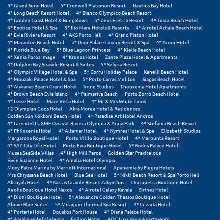
5* Grand Serai Hotel
5* Cronwell Platamon Resort
Nautica Bay Hotel
4* Long Beach Resort Hotel
4* Bianco Olympico Beach Resort
Μεθώνη
4* Golden Coast Hotel & Bungalows
5* Zeus Eretria Resort
4* Tosca Beach Hotel
4* Exotica Hotel & Spa
5* Ilio Mare Hotels & Resorts
4* Airotel Achaia Beach Hotel
Μεσολόγγι
4* Evia Riviera Resort
4* AKS Porto Heli
4* Grand Platon Hotel
4* Maranton Beach Hotel
5* Dion Palace Luxury Resort & Spa
4* Arion Hotel
4* Florida Blue Bay
5* Blue Lagoon Princess
4* Klelia Beach Hotel
Μεσσηνία
4* Xenia Poros Image
4* Kronos Hotel
Zante Plaza Hotel & Apartments
4* Dolphin Bay Seaside Resort & Suites
5* Selyria Resort
Μετέωρα
4* Olympic Village Hotel & Spa
5* Corfu Holiday Palace
Kanelli Beach Hotel
4* Mouzaki Palace Hotel & Spa
5* Porto Carras Meliton
Siagas Beach Hotel
4* Alykanas Beach Grand Hotel
Irene Studios
Theoxenia Hotel Apartments
Μέτσοβο
4* Brown Beach Evia Island
4* Palmariva Beach
Porto Zorro Beach Hotel
4* Lesse Hotel
Mare Vista Hotel
4* Mr & Mrs White Tinos
Μήλος
12 Olympian Gods Hotel
Akra Morea Hotel & Residences
Golden Sun Kokkoni Beach Hotel
4* Paradise Art Hotel Andros
4* Grecotel LUXME Oasis at Riviera Olympia & Aqua Park
4* Stefania Beach Resort
Μονεμβασιά
4* Philoxenia Hotel
4* Altamar Hotel
4* Nymfes Hotel & Spa
Elizabeth Studios
Margarona Royal Hotel
Porto Vitilo Boutique Hotel
4* Marpunta Resort
Μουζάκι
4* SAZ City Life Hotel
Porto Evia Boutique Hotel
5* Rodos Palace Hotel
Muses SeaSide Villas
4* High Mill Paros
Golden Star Praxitelous
Favie Suzanne Hotel
4* Amalia Hotel Olympia
Μπαλί Κρήτης
Moxy Patra Marina by Marriott International
Apanemia by Flegra Hotels
Mrs Chryssana Beach Hotel
Blue Sea Hotel
5* Nikki Beach Resort & Spa Porto Heli
Μπάνσκο
Akroyali Hotel
4* Karras Grande Resort Zakynthos
Oniropetra Boutique Hotel
Aeolis Boutique Hotel Naxos
4* Airotel Galaxy Kavala
Sirines Hotel
4* Dioni Boutique Hotel
5* Alexandra Golden Thassos Boutique Hotel
Μπούκα Μεσσηνίας
Above Blue Suites
5* Miraggio Thermal Spa Resort
4* Cezaria Hotel
4* Portaria Hotel
Douskos Port House
4* Diana Palace Hotel
Μύκονος
4* Amalia Hotel Meteora
Egilion Hotel
ADG Luxurious Apartments