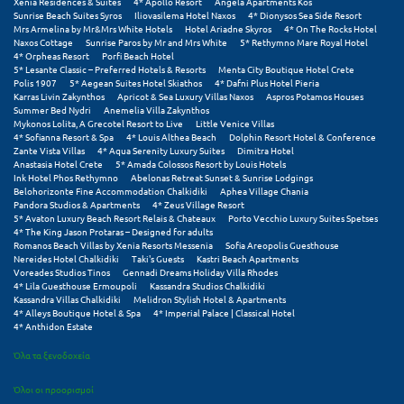
Πάργα
Xenia Residences & Suites
4* Apollo Resort
Angela Apartments Kos
Sunrise Beach Suites Syros
Iliovasilema Hotel Naxos
4* Dionysos Sea Side Resort
Mrs Armelina by Mr&Mrs White Hotels
Hotel Ariadne Skyros
4* On The Rocks Hotel
Παρνασσός
Naxos Cottage
Sunrise Paros by Mr and Mrs White
5* Rethymno Mare Royal Hotel
4* Orpheas Resort
Porfi Beach Hotel
Πάρος
5* Lesante Classic – Preferred Hotels & Resorts
Menta City Boutique Hotel Crete
Polis 1907
5* Aegean Suites Hotel Skiathos
4* Dafni Plus Hotel Pieria
Karras Livin Zakynthos
Apricot & Sea Luxury Villas Naxos
Aspros Potamos Houses
Πάτμος
Summer Bed Nydri
Anemelia Villa Zakynthos
Mykonos Lolita, A Grecotel Resort to Live
Little Venice Villas
Πάτρα
4* Sofianna Resort & Spa
4* Louis Althea Beach
Dolphin Resort Hotel & Conference
Zante Vista Villas
4* Aqua Serenity Luxury Suites
Dimitra Hotel
Anastasia Hotel Crete
5* Amada Colossos Resort by Louis Hotels
Παύλιανη
Ink Hotel Phos Rethymno
Abelonas Retreat Sunset & Sunrise Lodgings
Belohorizonte Fine Accommodation Chalkidiki
Aphea Village Chania
Pandora Studios & Apartments
4* Zeus Village Resort
Πειραιάς
5* Avaton Luxury Beach Resort Relais & Chateaux
Porto Vecchio Luxury Suites Spetses
4* The King Jason Protaras – Designed for adults
Πελοπόννησος
Romanos Beach Villas by Xenia Resorts Messenia
Sofia Areopolis Guesthouse
Nereides Hotel Chalkidiki
Taki's Guests
Kastri Beach Apartments
Voreades Studios Tinos
Gennadi Dreams Holiday Villa Rhodes
Πήλιο
4* Lila Guesthouse Ermoupoli
Kassandra Studios Chalkidiki
Kassandra Villas Chalkidiki
Melidron Stylish Hotel & Apartments
Πιερία
4* Alleys Boutique Hotel & Spa
4* Imperial Palace | Classical Hotel
4* Anthidon Estate
Πλαταμώνας
Όλα τα ξενοδοχεία
Πλύτρα Λακωνίας
Όλοι οι προορισμοί