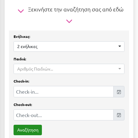
Ε
Ξεκινήστε την αναζήτηση σας από εδώ
Ελάτη Αρκαδίας
Ελληνικό Αρκαδίας
Ενήλικες:
Ελούντα Κρήτης
2 ενήλικες
Ερέτρια
Παιδιά:
Ερμιόνη
Αριθμός Παιδιών...
Εύβοια
Check-in:
Ευρυτανία
Ζ
Check-out:
Ζαγοροχώρια
Ζάκυνθος