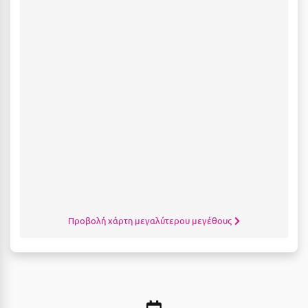
Κοζάνη
Κοκκώνι Κορινθίας
Κομοτηνή
Κόνιτσα
Κόρινθος
Κορώνη
Κουρούτα Ηλείας
Κουφονήσια
Κρήτη
Προβολή χάρτη μεγαλύτερου μεγέθους
Κρουαζιέρες
Κύθηρα
Κυλλήνη