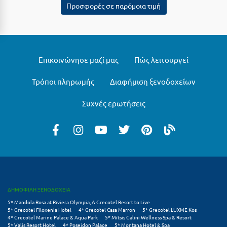
Λευκάδα
Προσφορές σε παρόμοια τιμή
Λήμνος
Λίμνη Πλαστήρα
Επικοινώνησε μαζί μας
Πώς λειτουργεί
Λιτόχωρο
Λουτρά Πόζαρ
Τρόποι πληρωμής
Διαφήμιση ξενοδοχείων
Λουτρά Υπάτης
Συχνές ερωτήσεις
Λουτράκι
Λούτσα
Μ
Μάνη
ΔΗΜΟΦΙΛΗ ΞΕΝΟΔΟΧΕΙΑ
Μαραθώνας Αττικής
5* Mandola Rosa at Riviera Olympia, A Grecotel Resort to Live
5* Grecotel Filoxenia Hotel
4* Grecotel Casa Marron
5* Grecotel LUXME Kos
4* Grecotel Marine Palace & Aqua Park
5* Mitsis Galini Wellness Spa & Resort
Μαρώνεια
5* Valis Resort Hotel
4* Poseidon Palace
5* Montana Hotel & Spa