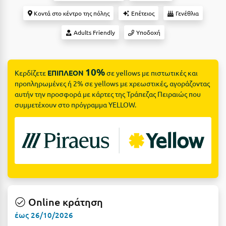
Suites
Βόλος
Κοντά στο κέντρο της πόλης
Επέτειος
Γενέθλια
Βραχάτι Κορινθίας
Adults Friendly
Υποδοχή
Βυτίνα
Δες όλες τις προσφορές
Γ
Δες όλα τα πακέτα διακοπών
10%
Κερδίζετε
ΕΠΙΠΛΕΟΝ
σε yellows με πιστωτικές και
προπληρωμένες ή 2% σε yellows με χρεωστικές, αγοράζοντας
Γαλαξiδι
αυτήν την προσφορά με κάρτες της Τράπεζας Πειραιώς που
συμμετέχουν στο πρόγραμμα YELLOW.
Γλυφάδα
Γρεβενά
Γύθειο
Δ
Δελφοί
Online κράτηση
Διακοπτό
έως 26/10/2026