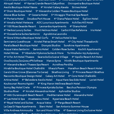
Akroyali Hotel
4* Karras Grande Resort Zakynthos
Oniropetra Boutique Hotel
Aeolis Boutique Hotel Naxos
4* Airotel Galaxy Kavala
Sirines Hotel
4* Dioni Boutique Hotel
5* Alexandra Golden Thassos Boutique Hotel
Above Blue Suites
4* Cezaria Hotel
5* Miraggio Thermal Spa Resort
4* Portaria Hotel
Douskos Port House
4* Diana Palace Hotel
Egilion Hotel
4* Amalia Hotel Meteora
ADG Luxurious Apartments
Achilles Hill Hotel
4* 100 Rizes Seaside Resort
Leonardos Apartments
4* Diana Hotel
4* Neikos Luxury Suites
Mont Helmos Hotel
Garbis Villas Kefalonia
Iris Hotel
4* Iliovasilema Suites Santorini
Agroktima Leonidio
4* Siora Vittoria Boutique Hotel Corfu
4* Aelius Hotel & Spa
Semiramis Guesthouse
Airotel Patras Smart Hotel
4* City Hotel Thessaloniki
Paralia Beach Boutique Hotel
Dionysis Studios
Sunshine Apartments
Acqua Vatos Santorini
Saronis Hotel
Golden Rose Suites
Kochili Apartments
Hotel Ntinas
5* Absolute Mykonos Suites & More
Το Μπαλκόνι της Αγόριανης
4* A For Art Hotel Thassos
Searocks Exclusive Village
4* Apollo Resort Art Hotel
Οικολογικός Ξενώνας «Philothea»
Manos Syros
Minthi Boutique Apartments
4* Alexandra Beach Thassos Spa Resort
Acrothea Perdika
Mirabilia Boutique Hotel Chalkidiki
Ithaca's Poem
Marathon Beach Resort Hotel
Gera's Olive Grove (Elaionas Tis Geras)
Skiathos Living
5* Princess Resort Skiathos
Racconto Boutique Design Hotel
Galaxy Art Hotel
4* Core Hotel Chalkidiki
Artina Hotel
4* Belvedere Aeolis Hotel
Aqua Mare Sea Side Hotel
Loriet Hotel
Koukounari Rooms Agistri
4* King Maron Wellness Beach Hotel
Sunny Bay Hotel Crete
4* Princess Kyniska Suites
Bacchus Pension Olympia
Studios River
4* Airotel Alexandros Hotel
Aphrodite Studios
4* Akti Ouranoupoli Beach Resort
Mediterranee Hotel
Alexandra Hotel
4* Las Hotel & Spa
Anastassiou Hotel
Kyparissia Beach Hotel
4* Royal Hotel and Suites
Acqua Vatos
5* Parga Beach Resort
La Casa Di Napa Apartments
Steni Hotel
San Antonio Summer House
Villa Andreas Ammoudia
Sun and Moon Villas
4* Essence Living Exclusive Hotel
Vergina Star Lefkada
Petritis Guest House
Galaxy Hotel Ios