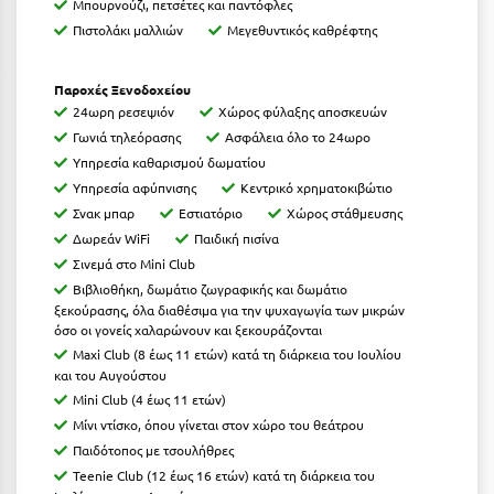
Μπουρνούζι, πετσέτες και παντόφλες
Κοζάνη
Πιστολάκι μαλλιών
Μεγεθυντικός καθρέφτης
Κοκκώνι Κορινθίας
Παροχές Ξενοδοχείου
Κομοτηνή
24ωρη ρεσεψιόν
Χώρος φύλαξης αποσκευών
Κόνιτσα
Γωνιά τηλεόρασης
Ασφάλεια όλο το 24ωρο
Υπηρεσία καθαρισμού δωματίου
Κόρινθος
Υπηρεσία αφύπνισης
Κεντρικό χρηματοκιβώτιο
Σνακ μπαρ
Εστιατόριο
Χώρος στάθμευσης
Κορώνη
Δωρεάν WiFi
Παιδική πισίνα
Κουρούτα Ηλείας
Σινεμά στο Mini Club
Βιβλιοθήκη, δωμάτιο ζωγραφικής και δωμάτιο
Κουφονήσια
ξεκούρασης, όλα διαθέσιμα για την ψυχαγωγία των μικρών
όσο οι γονείς χαλαρώνουν και ξεκουράζονται
Κρήτη
Maxi Club (8 έως 11 ετών) κατά τη διάρκεια του Ιουλίου
και του Αυγούστου
Κρουαζιέρες
Mini Club (4 έως 11 ετών)
Μίνι ντίσκο, όπου γίνεται στον χώρο του θεάτρου
Κύθηρα
Παιδότοπος με τσουλήθρες
Κυλλήνη
Teenie Club (12 έως 16 ετών) κατά τη διάρκεια του