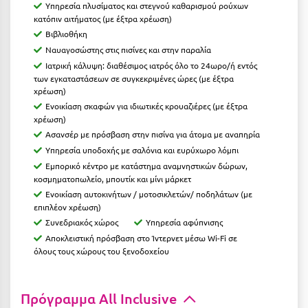
Υπηρεσία πλυσίματος και στεγνού καθαρισμού ρούχων
κατόπιν αιτήματος (με έξτρα χρέωση)
Μεθώνη
Βιβλιοθήκη
Μεσολόγγι
Ναυαγοσώστης στις πισίνες και στην παραλία
Ιατρική κάλυψη: διαθέσιμος ιατρός όλο το 24ωρο/ή εντός
Μεσσηνία
των εγκαταστάσεων σε συγκεκριμένες ώρες (με έξτρα
χρέωση)
Μετέωρα
Ενοικίαση σκαφών για ιδιωτικές κρουαζιέρες (με έξτρα
χρέωση)
Μέτσοβο
Ασανσέρ με πρόσβαση στην πισίνα για άτομα με αναπηρία
Μήλος
Υπηρεσία υποδοχής με σαλόνια και ευρύχωρο λόμπι
Εμπορικό κέντρο με κατάστημα αναμνηστικών δώρων,
Μονεμβασιά
κοσμηματοπωλείο, μπουτίκ και μίνι μάρκετ
Ενοικίαση αυτοκινήτων / μοτοσικλετών/ ποδηλάτων (με
Μουζάκι
επιπλέον χρέωση)
Συνεδριακός χώρος
Υπηρεσία αφύπνισης
Μπαλί Κρήτης
Αποκλειστική πρόσβαση στο Ίντερνετ μέσω Wi-Fi σε
όλους τους χώρους του ξενοδοχείου
Μπάνσκο
Μπούκα Μεσσηνίας
Πρόγραμμα All Inclusive
Μύκονος