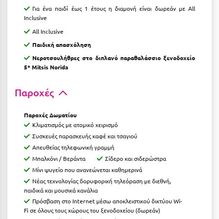
Καρδίτσα
Για ένα παιδί έως 1 έτους η διαμονή είναι δωρεάν με All
Inclusive
Κάρπαθος
All Inclusive
Καρπενήσι
Παιδική απασχόληση
Κάρυστος
Νεροτσουλήθρες στο διπλανό παραθαλάσσιο ξενοδοχείο
5* Mitsis Norida
Κάσος
Παροχές
Κασσάνδρα
Καστοριά
Παροχές Δωματίου
Κλιματισμός με ατομικό χειρισμό
Κατερίνη
Συσκευές παρασκευής καφέ και τσαγιού
Απευθείας τηλεφωνική γραμμή
Κέα - Τζιά
Μπαλκόνι / Βεράντα
Σίδερο και σιδερώστρα
Κερατέα
Μίνι ψυγείο που ανανεώνεται καθημερινά
Νέας τεχνολογίας δορυφορική τηλεόραση με διεθνή,
Κέρκυρα
παιδικά και μουσικά κανάλια
Πρόσβαση στο Internet μέσω αποκλειστικού δικτύου Wi-
Κεφαλονιά
Fi σε όλους τους χώρους του ξενοδοχείου (δωρεάν)