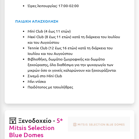
Σαμοθράκη
Ώρες λειτουργίας: 17:00-02:00
Σάμος
ΠΑΙΔΙΚΗ ΑΠΑΣΧΟΛΗΣΗ
Σαντορίνη
Mini Club (4 έως 11 ετών)
Maxi Club (8 έως 11 ετών) κατά τη διάρκεια του Ιουλίου
Σέριφος
και του Αυγούστου
Tennie Club (12 έως 16 ετών) κατά τη διάρκεια του
Σέρρες
Ιουλίου και του Αυγούστου
Βιβλιοθήκη, δωμάτιο ζωγραφικής και δωμάτιο
Σιθωνία
ξεκούρασης, όλα διαθέσιμα για την ψυχαγωγία των
μικρών όσο οι γονείς χαλαρώνουν και ξεκουράζονται
Σίκινος
Σινεμά στο Mini Club
Μίνι ντίσκο
Σίφνος
Παιδότοπος με τσουλήθρες
Σκαφιδιά Ηλείας
Σκιάθος
Ξενοδοχείο -
5*
Σκόπελος
Mitsis Selection
Σκύρος
Blue Domes