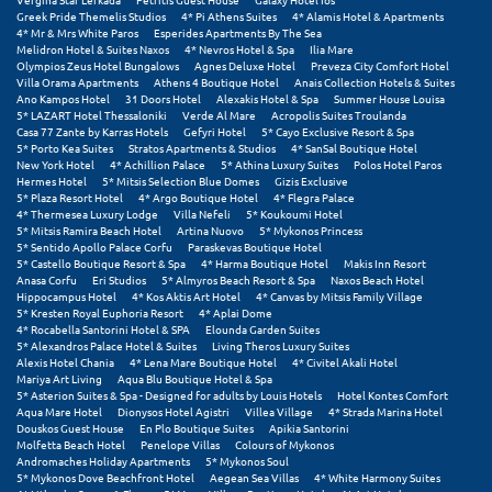
Greek Pride Themelis Studios
4* Pi Athens Suites
4* Alamis Hotel & Apartments
4* Mr & Mrs White Paros
Esperides Apartments By The Sea
Melidron Hotel & Suites Naxos
4* Nevros Hotel & Spa
Ilia Mare
Olympios Zeus Hotel Bungalows
Agnes Deluxe Hotel
Preveza City Comfort Hotel
Villa Orama Apartments
Athens 4 Boutique Hotel
Anais Collection Hotels & Suites
Ano Kampos Hotel
31 Doors Hotel
Alexakis Hotel & Spa
Summer House Louisa
5* LAZART Hotel Thessaloniki
Verde Al Mare
Acropolis Suites Troulanda
Casa 77 Zante by Karras Hotels
Gefyri Hotel
5* Cayo Exclusive Resort & Spa
5* Porto Kea Suites
Stratos Apartments & Studios
4* SanSal Boutique Hotel
New York Hotel
4* Achillion Palace
5* Athina Luxury Suites
Polos Hotel Paros
Hermes Hotel
5* Mitsis Selection Blue Domes
Gizis Exclusive
5* Plaza Resort Hotel
4* Argo Boutique Hotel
4* Flegra Palace
4* Thermesea Luxury Lodge
Villa Nefeli
5* Koukoumi Hotel
5* Mitsis Ramira Beach Hotel
Artina Nuovo
5* Mykonos Princess
5* Sentido Apollo Palace Corfu
Paraskevas Boutique Hotel
5* Castello Boutique Resort & Spa
4* Harma Boutique Hotel
Makis Inn Resort
Anasa Corfu
Eri Studios
5* Almyros Beach Resort & Spa
Naxos Beach Hotel
Hippocampus Hotel
4* Kos Aktis Art Hotel
4* Canvas by Mitsis Family Village
5* Kresten Royal Euphoria Resort
4* Aplai Dome
4* Rocabella Santorini Hotel & SPA
Elounda Garden Suites
5* Alexandros Palace Hotel & Suites
Living Theros Luxury Suites
Alexis Hotel Chania
4* Lena Mare Boutique Hotel
4* Civitel Akali Hotel
Mariya Art Living
Aqua Blu Boutique Hotel & Spa
5* Asterion Suites & Spa - Designed for adults by Louis Hotels
Hotel Kontes Comfort
Aqua Mare Hotel
Dionysos Hotel Agistri
Villea Village
4* Strada Marina Hotel
Douskos Guest House
En Plo Boutique Suites
Apikia Santorini
Molfetta Beach Hotel
Penelope Villas
Colours of Mykonos
Andromaches Holiday Apartments
5* Mykonos Soul
5* Mykonos Dove Beachfront Hotel
Aegean Sea Villas
4* White Harmony Suites