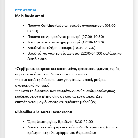
ΕΣΤΙΑΤΟΡΙΑ
Μυστράς
Main Restaurant
Μυτιλήνη
Πρωινό Continental για πρωινές αναχωρήσεις (04:00-
07:00)
Πρωινό σε Αμερικάνικο μπουφέ (07:00-10:30)
Ν
Μεσημεριανό σε πλήρη μπουφέ (12:30-14:30)
Βραδινό σε πλήρη μπουφέ (18:30-21:30)
Νάξος
Βραδινό για νυχτερινές αφίξεις (22:30-04:00) σαλάτες και
ζεστά πιάτα
Νάουσα
*Σερβίρεται εσπρέσο και καπουτσίνο, φρεσκοστυμμένος χυμός
πορτοκαλιού κατά τη διάρκεια του πρωινού
Ναυπακτία
**Ποτά κατά τη διάρκεια των γευμάτων: Κρασί, μπύρα,
αναψυκτικά και νερό
Ναύπλιο
***Κατά τη διάρκεια των γευμάτων, ισχύει ενδυματολογικός
κώδικας σε στιλ island chic σε όλα τα εστιατόρια. Δεν
Νέα Μάκρη
επιτρέπονται μαγιό, σορτς και αμάνικες μπλούζες
Νέα Στύρα Εύβοιας
Ellinadiko a la Carte Restaurant:
Νέοι Πόροι Πιερίας
Ώρες λειτουργίας: Βραδινό 18:30-22:00
Απαιτείται κράτηση και κατόπιν διαθεσιμότητας (online
κράτηση στη πλατφόρμα του θυρωρείου)
Ξ