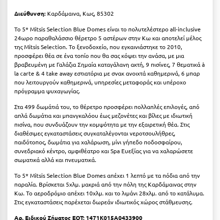
Σούνιο
Διεύθυνση:
Καρδάμαινα, Κως, 85302
Σπάρτη
Το 5* Mitsis Selection Blue Domes είναι το πολυτελέστερο all-inclusive
24ωρο παραθαλάσσιο θέρετρο 5 αστέρων στην Κω και αποτελεί μέλος
Σπέτσες
της Mitsis Selection. Το ξενοδοχείο, που εγκαινιάστηκε το 2010,
προσφέρει θέα σε ένα τοπίο που θα σας κόψει την ανάσα, με μια
βραβευμένη με Γαλάζια Σημαία καταγάλανη ακτή, 9 πισίνες, 7 θεματικά à
Σποράδες
la carte & 4 take away εστιατόρια με σνακ ανοιχτά καθημερινά, 6 μπαρ
που λειτουργούν καθημερινά, υπηρεσίες μεταφοράς και υπέροχο
Σύβοτα
πρόγραμμα ψυχαγωγίας.
Σύμη
Στα 499 δωμάτιά του, το θέρετρο προσφέρει πολλαπλές επιλογές, από
απλά δωμάτια και μπανγκαλόου έως μεζονέτες και βίλες με ιδιωτική
Σύρος
πισίνα, που συνδυάζουν την κομψότητα με την εξαιρετική θέα. Στις
διαθέσιμες εγκαταστάσεις συγκαταλέγονται νεροτσουλήθρες,
Σχοινούσα
παιδότοπος, δωμάτια για χαλάρωση, μίνι γήπεδο ποδοσφαίρου,
συνεδριακό κέντρο, αμφιθέατρο και Spa Ευεξίας για να χαλαρώσετε
σωματικά αλλά και πνευματικά.
Τ
Το 5* Mitsis Selection Blue Domes απέχει 1 λεπτό με τα πόδια από την
παραλία. Bρίσκεται 5χλμ. μακριά από την πόλη της Καρδάμαινας στην
Τζουμέρκα
Κω. Το αεροδρόμιο απέχει 10χλμ. και το λιμάνι 28χλμ. από το κατάλυμα.
Στις εγκαταστάσεις παρέχεται δωρεάν ιδιωτικός χώρος στάθμευσης.
Τήνος
Αρ. Ειδικού Σήματος ΕΟΤ:
1471K015A0433900