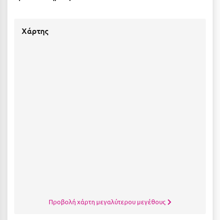
Τολό
Τριζόνια Φωκίδος
Χάρτης
Τρίκαλα
Τρίκαλα Κορινθίας
Τρίπολη
Τυρός
Υ
Ύδρα
Φ
Φιλιατρά Μεσσηνίας
Προβολή χάρτη μεγαλύτερου μεγέθους
Φλώρινα