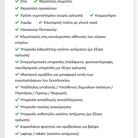
Σπα
Θεραπείες σώματος
Λευκάδα
Θεραπείες προσώπου
Λήμνος
Χρήση γυμναστηρίου (χωρίς χρέωση)
Κομμωτήριο
Χαμάμ
Εσωτερική πισίνα με γλυκό νερό
Λίμνη Πλαστήρα
Μανικιούρ-Πεντικιούρ
Λιτόχωρο
Κλιματισμός στις κοινόχρηστες αίθουσες του κύριου
κτηρίου
Λουτρά Πόζαρ
Υπηρεσία babysitting κατόπιν αιτήματος (με έξτρα
χρέωση)
Λουτρά Υπάτης
Επαγγελματικές υπηρεσίες (τηλέφωνο, φωτοαντίγραφα,
ταχυδρομικές υπηρεσίες με έξτρα χρέωση)
Λουτράκι
Ηλεκτρικά αμαξίδια για μεταφορά εντός των
εγκαταστάσεων του ξενοδοχείου
Λούτσα
Υπάλληλος υποδοχής / Υπεύθυνος δημοσίων σχέσεων /
Πορτιέρης / Γκρουμ / Θυρωρός
Μ
Υπηρεσία ανταλλαγής συναλλάγματος
Υπηρεσία ταχείας αναχώρησης
Μάνη
Υπηρεσία ανθοπώλη κατόπιν αιτήματος (με έξτρα
χρέωση)
Μαραθώνας Αττικής
Καρεκλάκια φαγητού και κρεβατάκια για βρέφη
Laptop / tablet (κατόπιν αιτήματος)
Μαρώνεια