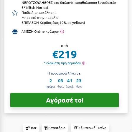
ΝΕΡΟΤΣΟΥΛΗΘΡΕΣ στο διπλανό παραθαλάσσιο ξενοδοχείο
Αργολίδα
5* Mitsis Norida!
Ξενοδοχεία 3 Αστέρων
Παιδική απασχόληση!
Μπροστά στην παραλία!
Αριδαία
Ξενοδοχεία 4 Αστέρων
ΕΠΙΠΛΕΟΝ Κέρδος έως 10% σε yellows!
Αρκαδία
Ξενοδοχεία 5 Αστέρων
ΑΜΕΣΗ Online κράτηση
Αρκίτσα
Βίλες
από
€219
Αρτέμιδα
Κρουαζιέρες
Αρχαία Ολυμπία
* ελάχιστη τιμή περιόδου
Ενοικιαζόμενα Δωμάτια
Η προσφορά λήγει σε:
Αστυπάλαια
Διαμερίσματα
2
03
41
22
Αττική
ημέρες
ώρες
λεπτά
δευτ
Studios
Αχαΐα
Boutique Hotels
Αγόρασέ το!
Ξενώνες
Β
Camping
Βansko
Bar
Εστιατόριο
Εξωτερική Πισίνα