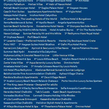
4* Lithos by Spyros & Flora
5* Varos Village Boutique Hotel
4* Art Hotel
Olympic Palladium
Melissi Villas
4* Astir of Naxos Hotel
Petradi Beach Lounge Hotel
5* Eagles Palace Hotel
4* Aegean Houses
Casa Di Fiori Suites
Ippokampos Apartments Naxos
4* Vigla Hotel
Halepa Hotel Chania
Iniohos Hotel Zakynthos
5* Lesante Blu, The Leading Hotels of the World
Delfinia Hotel & Bungalows
Xenia Residences & Suites
4* Apollo Resort
Angela Apartments Kos
Sunrise Beach Suites Syros
Iliovasilema Hotel Naxos
4* Dionysos Sea Side Resort
Mrs Armelina by Mr&Mrs White Hotels
Hotel Ariadne Skyros
4* On The Rocks Hotel
Naxos Cottage
Sunrise Paros by Mr and Mrs White
5* Rethymno Mare Royal Hotel
4* Orpheas Resort
Porfi Beach Hotel
5* Lesante Classic – Preferred Hotels & Resorts
Menta City Boutique Hotel Crete
Polis 1907
5* Aegean Suites Hotel Skiathos
4* Dafni Plus Hotel Pieria
Karras Livin Zakynthos
Apricot & Sea Luxury Villas Naxos
Aspros Potamos Houses
Summer Bed Nydri
Anemelia Villa Zakynthos
Mykonos Lolita, A Grecotel Resort to Live
Little Venice Villas
4* Sofianna Resort & Spa
4* Louis Althea Beach
Dolphin Resort Hotel & Conference
Zante Vista Villas
4* Aqua Serenity Luxury Suites
Dimitra Hotel
Anastasia Hotel Crete
5* Amada Colossos Resort by Louis Hotels
Ink Hotel Phos Rethymno
Abelonas Retreat Sunset & Sunrise Lodgings
Belohorizonte Fine Accommodation Chalkidiki
Aphea Village Chania
Pandora Studios & Apartments
4* Zeus Village Resort
5* Avaton Luxury Beach Resort Relais & Chateaux
Porto Vecchio Luxury Suites Spetses
4* The King Jason Protaras – Designed for adults
Romanos Beach Villas by Xenia Resorts Messenia
Sofia Areopolis Guesthouse
Nereides Hotel Chalkidiki
Taki's Guests
Kastri Beach Apartments
Voreades Studios Tinos
Gennadi Dreams Holiday Villa Rhodes
4* Lila Guesthouse Ermoupoli
Kassandra Studios Chalkidiki
Kassandra Villas Chalkidiki
Melidron Stylish Hotel & Apartments
4* Alleys Boutique Hotel & Spa
4* Theartemis Palace Hotel
Omiros Hotel