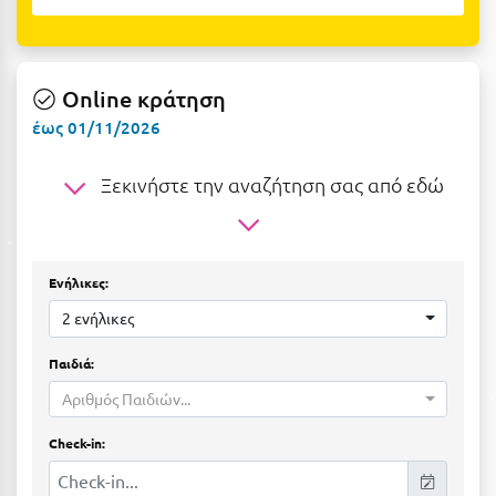
Η
Ηλεία
Online κράτηση
Ηράκλειο
έως 01/11/2026
Θ
Ξεκινήστε την αναζήτηση σας από εδώ
Θάσος
Θεσσαλονίκη
Ενήλικες:
Ι
2 ενήλικες
Ιεράπετρα
Παιδιά:
Ιθάκη
Αριθμός Παιδιών...
Ικαρία
Check-in:
Ίος