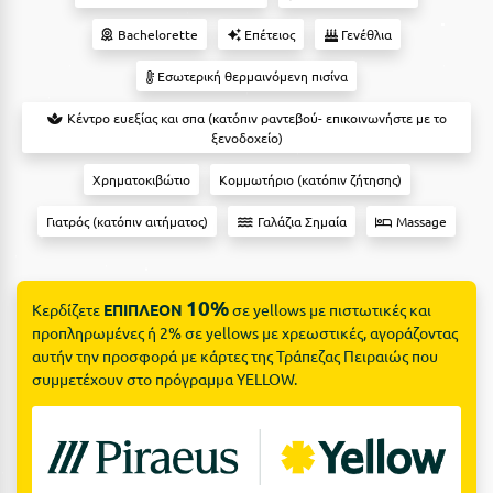
Ε
Bachelorette
Επέτειος
Γενέθλια
Ελάτη Αρκαδίας
Εσωτερική θερμαινόμενη πισίνα
Ελληνικό Αρκαδίας
Κέντρο ευεξίας και σπα (κατόπιν ραντεβού- επικοινωνήστε με το
ξενοδοχείο)
Ελούντα Κρήτης
Χρηματοκιβώτιο
Κομμωτήριο (κατόπιν ζήτησης)
Ερέτρια
Γιατρός (κατόπιν αιτήματος)
Γαλάζια Σημαία
Massage
Ερμιόνη
Εύβοια
10%
Ευρυτανία
Κερδίζετε
ΕΠΙΠΛΕΟΝ
σε yellows με πιστωτικές και
προπληρωμένες ή 2% σε yellows με χρεωστικές, αγοράζοντας
αυτήν την προσφορά με κάρτες της Τράπεζας Πειραιώς που
Ζ
συμμετέχουν στο πρόγραμμα YELLOW.
Ζαγοροχώρια
Ζάκυνθος