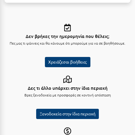
Φοινικούντα
Χ
Χαλκίδα
Δεν βρήκες την ημερομηνία που θέλεις;
Χαλκιδική
Πες μας τι ψάχνεις και θα κάνουμε ότι μπορούμε για να σε βοηθήσουμε.
Χανιά
Χρειάζεσαι βοήθεια;
Χερσόνησος
Χερσόνησος Άθως
Χίος
Δες τι άλλο υπάρχει στην ίδια περιοχή
Βρες ξενοδοχεία με προσφορές σε κοντινή απόσταση
Χράνοι Μεσσηνίας
Ψ
Ξενοδοχεία στην ίδια περιοχή
Ψαθόπυργος