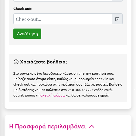
Ιωάννινα
Check-out:
Κ
Καβάλα
Καλάβρυτα
Καλαμάτα
Χρειάζεστε βοήθεια;
Κάλαμος
Στο συγκεκριμένο ξενοδοχείο κάνεις on line την κράτησή σου.
Επίλεξε πόσα άτομα είστε, καθώς και ημερομηνία check in και
Καλαμπάκα
check out και προχώρα στην κράτησή σου. Εάν χρειαστείς βοήθεια
μη διστάσεις να μας καλέσεις στο 210 3007877. Εναλλακτικά,
Κάλυμνος
συμπλήρωσε τη
σχετική φόρμα
και θα σε καλέσουμε εμείς!
Καμένα Βούρλα
Καρδάμαινα
Η Προσφορά περιλαμβάνει
Καρδαμύλη