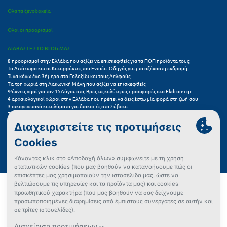
Όλα τα ξενοδοχεία
Όλοι οι προορισμοί
ΔΙΑΒΑΣΤΕ ΣΤΟ BLOG ΜΑΣ
8 προορισμοί στην Ελλάδα που αξίζει να επισκεφθείς για τα ΠΟΠ προϊόντα τους
Το Λιτόχωρο και οι Καταρράκτες του Ενιπέα: Οδηγός για μια αξέχαστη εκδρομή
Τι να κάνω ένα 3ήμερο στο Γαλαξίδι και τους Δελφούς
Τα τοπ χωριά στη Λακωνική Μάνη που αξίζει να επισκεφθείς
Ψάχνεις νησί για τον 15Αύγουστο; Βρες τις καλύτερες προσφορές στο Ekdromi.gr
4 αρχαιολογικοί χώροι στην Ελλάδα που πρέπει να δεις έστω μία φορά στη ζωή σου
3 οικογενειακά καταλύματα για διακοπές στα Σύβοτα
Τα 11 καλύτερα καλοκαιρινά resorts στην Ελλάδα
7 μικρά ελληνικά νησιά για αξέχαστες καλοκαιρινές διακοπές
5+1 ινσταγκραμικές παραλίες στην Ελλάδα που αξίζουν μια θέση στο feed σου
Συχνές Ερωτήσεις (FAQs) για Ξενοδοχεία
Όροι χρήσης
Πολιτική Προστασίας Προσωπικών Δεδομένων
Πολιτική Cookies
Πώς μπορώ να αγοράσω;
Δεν βρήκες αυτό που ψάχνεις;
Έλεγχος διαθεσιμότητας