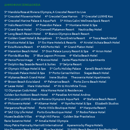
ΔΗΜΟΦΙΛΗ ΞΕΝΟΔΟΧΕΙΑ
5* Mandola Rosa at Riviera Olympia, A Grecotel Resort to Live
5* Grecotel Filoxenia Hotel
4* Grecotel Casa Marron
5* Grecotel LUXME Kos
4* Grecotel Marine Palace & Aqua Park
5* Mitsis Galini Wellness Spa & Resort
5* Valis Resort Hotel
4* Poseidon Palace
5* Montana Hotel & Spa
5* Grand Serai Hotel
5* Cronwell Platamon Resort
Nautica Bay Hotel
4* Long Beach Resort Hotel
4* Bianco Olympico Beach Resort
4* Golden Coast Hotel & Bungalows
5* Zeus Eretria Resort
4* Tosca Beach Hotel
4* Exotica Hotel & Spa
5* Ilio Mare Hotels & Resorts
4* Airotel Achaia Beach Hotel
4* Evia Riviera Resort
4* AKS Porto Heli
4* Grand Platon Hotel
4* Maranton Beach Hotel
5* Dion Palace Luxury Resort & Spa
4* Arion Hotel
4* Florida Blue Bay
5* Blue Lagoon Princess
4* Klelia Beach Hotel
4* Xenia Poros Image
4* Kronos Hotel
Zante Plaza Hotel & Apartments
4* Dolphin Bay Seaside Resort & Suites
5* Selyria Resort
4* Olympic Village Hotel & Spa
5* Corfu Holiday Palace
Kanelli Beach Hotel
4* Mouzaki Palace Hotel & Spa
5* Porto Carras Meliton
Siagas Beach Hotel
4* Alykanas Beach Grand Hotel
Irene Studios
Theoxenia Hotel Apartments
4* Brown Beach Evia Island
4* Palmariva Beach
Porto Zorro Beach Hotel
4* Lesse Hotel
Mare Vista Hotel
4* Mr & Mrs White Tinos
12 Olympian Gods Hotel
Akra Morea Hotel & Residences
Golden Sun Kokkoni Beach Hotel
4* Paradise Art Hotel Andros
4* Grecotel LUXME Oasis at Riviera Olympia & Aqua Park
4* Stefania Beach Resort
4* Philoxenia Hotel
4* Altamar Hotel
4* Nymfes Hotel & Spa
Elizabeth Studios
Margarona Royal Hotel
Porto Vitilo Boutique Hotel
4* Marpunta Resort
4* SAZ City Life Hotel
Porto Evia Boutique Hotel
5* Rodos Palace Hotel
Muses SeaSide Villas
4* High Mill Paros
Golden Star Praxitelous
Favie Suzanne Hotel
4* Amalia Hotel Olympia
Moxy Patra Marina by Marriott International
Apanemia by Flegra Hotels
Mrs Chryssana Beach Hotel
Blue Sea Hotel
5* Nikki Beach Resort & Spa Porto Heli