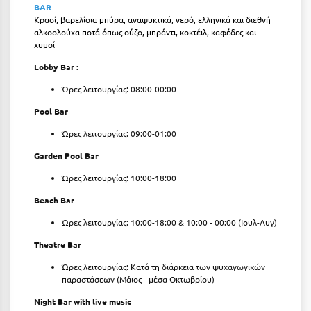
Πόρος
BAR
Κρασί, βαρελίσια μπύρα, αναψυκτικά, νερό, ελληνικά και διεθνή
αλκοολούχα ποτά όπως ούζο, μπράντι, κοκτέιλ, καφέδες και
Πόρτο Χέλι
χυμοί
Πρέβεζα
Lobby Bar :
Πύλος
Ώρες λειτουργίας: 08:00-00:00
Pool Bar
Πύργος
Ώρες λειτουργίας: 09:00-01:00
Ρ
Garden Pool Bar
Ρέθυμνο
Ώρες λειτουργίας: 10:00-18:00
Beach Bar
Ρίο
Ώρες λειτουργίας: 10:00-18:00 & 10:00 - 00:00 (Ιουλ-Αυγ)
Ρόδος
Theatre Bar
Σ
Ώρες λειτουργίας: Κατά τη διάρκεια των ψυχαγωγικών
παραστάσεων (Μάιος - μέσα Οκτωβρίου)
Σαλαμίνα
Night Bar with live music