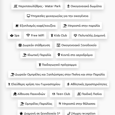
Suites
Βόλος
Νεροτσουλήθρες - Water Park
Οικογενειακά δωμάτια
Βραχάτι Κορινθίας
Υπηρεσίες ψυχαγωγίας για την οικογένεια
Βυτίνα
Δες όλες τις προσφορές
Εξοπλισμός καφέ/κουζίνα
Μπροστά στην παραλία
Γ
Δες όλα τα πακέτα διακοπών
Spa
Free WiFi
Kids Club
Πολυτελής Διαμονή
Δωρεάν στάθμευση
Οικογενειακό Ξενοδοχείο
Γαλαξiδι
Ιδιωτική Παραλία
Κοντά στο αεροδρόμιο
Γλυφάδα
Παιδαγωγικό πρόγραμμα
Γρεβενά
Δωρεάν Ομπρέλες και Ξαπλώστρες στην Πισίνα και στην Παραλία
Γύθειο
Ελεύθερη χρήση του Γυμναστηρίου
Αθλητικές Δραστηριότητες
Δ
Αίθουσα Παιχνιδιών
Teen Club
Παιδική Πισίνα
Δελφοί
Ομπρέλες Παραλίας
Μπροστά στην θάλασσα
Διακοπτό
Διαμονή σε ξενοδοχείο 5*
24ωρη reception