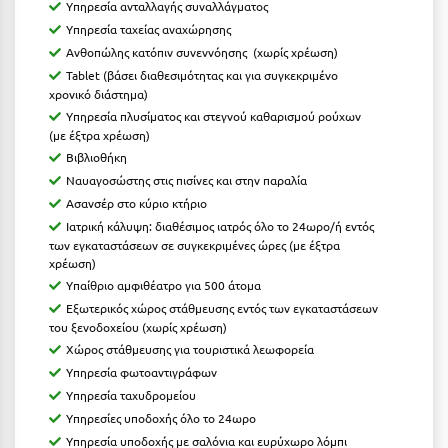
Λευκάδα
Υπηρεσία ανταλλαγής συναλλάγματος
Υπηρεσία ταχείας αναχώρησης
Λήμνος
Ανθοπώλης κατόπιν συνεννόησης (χωρίς χρέωση)
Tablet (βάσει διαθεσιμότητας και για συγκεκριμένο
Λίμνη Πλαστήρα
χρονικό διάστημα)
Υπηρεσία πλυσίματος και στεγνού καθαρισμού ρούχων
Λιτόχωρο
(με έξτρα χρέωση)
Λουτρά Πόζαρ
Βιβλιοθήκη
Ναυαγοσώστης στις πισίνες και στην παραλία
Λουτρά Υπάτης
Ασανσέρ στο κύριο κτήριο
Ιατρική κάλυψη: διαθέσιμος ιατρός όλο το 24ωρο/ή εντός
Λουτράκι
των εγκαταστάσεων σε συγκεκριμένες ώρες (με έξτρα
χρέωση)
Λούτσα
Υπαίθριο αμφιθέατρο για 500 άτομα
Εξωτερικός χώρος στάθμευσης εντός των εγκαταστάσεων
Μ
του ξενοδοχείου (χωρίς χρέωση)
Χώρος στάθμευσης για τουριστικά λεωφορεία
Μάνη
Υπηρεσία φωτοαντιγράφων
Υπηρεσία ταχυδρομείου
Μαραθώνας Αττικής
Υπηρεσίες υποδοχής όλο το 24ωρο
Μαρώνεια
Υπηρεσία υποδοχής με σαλόνια και ευρύχωρο λόμπι