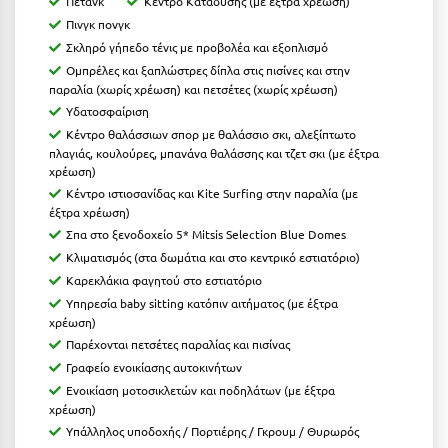
Πετάνκ
Κέντρο Κατάδυσης (με έξτρα χρέωση)
Κύμη Ευβοίας
Πινγκ πονγκ
Σκληρό γήπεδο τένις με προβολέα και εξοπλισμό
Κυπαρισσία
Ομπρέλες και ξαπλώστρες δίπλα στις πισίνες και στην
παραλία (χωρίς χρέωση) και πετσέτες (χωρίς χρέωση)
Κύπρος
Υδατοσφαίριση
Κως
Κέντρο θαλάσσιων σπορ με θαλάσσιο σκι, αλεξίπτωτο
πλαγιάς, κουλούρες, μπανάνα θαλάσσης και τζετ σκι (με έξτρα
χρέωση)
Λ
Κέντρο ιστιοσανίδας και Kite Surfing στην παραλία (με
έξτρα χρέωση)
Λαγκάδια
Σπα στο ξενοδοχείο 5* Mitsis Selection Blue Domes
Κλιματισμός (στα δωμάτια και στο κεντρικό εστιατόριο)
Λακόπετρα Αχαΐας
Καρεκλάκια φαγητού στο εστιατόριο
Λακωνία
Υπηρεσία baby sitting κατόπιν αιτήματος (με έξτρα
χρέωση)
Λασίθι
Παρέχονται πετσέτες παραλίας και πισίνας
Γραφείο ενοικίασης αυτοκινήτων
Λεπτοκαρυά
Ενοικίαση μοτοσικλετών και ποδηλάτων (με έξτρα
χρέωση)
Λέσβος
Υπάλληλος υποδοχής / Πορτιέρης / Γκρουμ / Θυρωρός