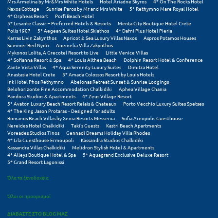
Mrs Armelina by Mr&Mrs White Hotels
Hotel Ariadne Skyros
4* On The Rocks Hotel
Naxos Cottage
Sunrise Paros by Mr and Mrs White
5* Rethymno Mare Royal Hotel
4* Orpheas Resort
Porfi Beach Hotel
5* Lesante Classic – Preferred Hotels & Resorts
Menta City Boutique Hotel Crete
Polis 1907
5* Aegean Suites Hotel Skiathos
4* Dafni Plus Hotel Pieria
Karras Livin Zakynthos
Apricot & Sea Luxury Villas Naxos
Aspros Potamos Houses
Summer Bed Nydri
Anemelia Villa Zakynthos
Mykonos Lolita, A Grecotel Resort to Live
Little Venice Villas
4* Sofianna Resort & Spa
4* Louis Althea Beach
Dolphin Resort Hotel & Conference
Zante Vista Villas
4* Aqua Serenity Luxury Suites
Dimitra Hotel
Anastasia Hotel Crete
5* Amada Colossos Resort by Louis Hotels
Ink Hotel Phos Rethymno
Abelonas Retreat Sunset & Sunrise Lodgings
Belohorizonte Fine Accommodation Chalkidiki
Aphea Village Chania
Pandora Studios & Apartments
4* Zeus Village Resort
5* Avaton Luxury Beach Resort Relais & Chateaux
Porto Vecchio Luxury Suites Spetses
4* The King Jason Protaras – Designed for adults
Romanos Beach Villas by Xenia Resorts Messenia
Sofia Areopolis Guesthouse
Nereides Hotel Chalkidiki
Taki's Guests
Kastri Beach Apartments
Voreades Studios Tinos
Gennadi Dreams Holiday Villa Rhodes
4* Lila Guesthouse Ermoupoli
Kassandra Studios Chalkidiki
Kassandra Villas Chalkidiki
Melidron Stylish Hotel & Apartments
4* Alleys Boutique Hotel & Spa
5* Aquagrand Exclusive Deluxe Resort
5* Grand Resort Lagonissi
Όλα τα ξενοδοχεία
Όλοι οι προορισμοί
ΔΙΑΒΑΣΤΕ ΣΤΟ BLOG ΜΑΣ