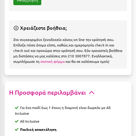
Ιωάννινα
Κ
Χρειάζεστε βοήθεια;
Καβάλα
Στο συγκεκριμένο ξενοδοχείο κάνεις on line την κράτησή σου.
Καλάβρυτα
Επίλεξε πόσα άτομα είστε, καθώς και ημερομηνία check in και
check out και προχώρα στην κράτησή σου. Εάν χρειαστείς βοήθεια
μη διστάσεις να μας καλέσεις στο 210 3007877. Εναλλακτικά,
Καλαμάτα
συμπλήρωσε τη
σχετική φόρμα
και θα σε καλέσουμε εμείς!
Κάλαμος
Καλαμπάκα
Κάλυμνος
Η Προσφορά περιλαμβάνει
Καμένα Βούρλα
Για ένα παιδί έως 1 έτους η διαμονή είναι δωρεάν με All
Inclusive
Καρδάμαινα
All Inclusive
Καρδαμύλη
Παιδική απασχόληση