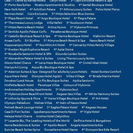
Casa 77 Zante by Karras Hotels
Gefyri Hotel
5* Cayo Exclusive Resort & Spa
5* Porto Kea Suites
Stratos Apartments & Studios
4* SanSal Boutique Hotel
New York Hotel
4* Achillion Palace
5* Athina Luxury Suites
Polos Hotel Paros
Hermes Hotel
Gizis Exclusive
5* Mitsis Selection Blue Domes
5* Plaza Resort Hotel
4* Argo Boutique Hotel
4* Flegra Palace
4* Thermesea Luxury Lodge
Villa Nefeli
5* Koukoumi Hotel
5* Mitsis Ramira Beach Hotel
Artina Nuovo
5* Mykonos Princess
5* Sentido Apollo Palace Corfu
Paraskevas Boutique Hotel
5* Castello Boutique Resort & Spa
4* Harma Boutique Hotel
Makis Inn Resort
Anasa Corfu
Eri Studios
5* Almyros Beach Resort & Spa
Naxos Beach Hotel
Hippocampus Hotel
4* Kos Aktis Art Hotel
4* Canvas by Mitsis Family Village
5* Kresten Royal Euphoria Resort
4* Aplai Dome
4* Rocabella Santorini Hotel & SPA
Elounda Garden Suites
5* Alexandros Palace Hotel & Suites
Living Theros Luxury Suites
Alexis Hotel Chania
4* Lena Mare Boutique Hotel
4* Civitel Akali Hotel
Mariya Art Living
Aqua Blu Boutique Hotel & Spa
5* Asterion Suites & Spa - Designed for adults by Louis Hotels
Hotel Kontes Comfort
Aqua Mare Hotel
Dionysos Hotel Agistri
Villea Village
4* Strada Marina Hotel
Douskos Guest House
En Plo Boutique Suites
Apikia Santorini
Molfetta Beach Hotel
Penelope Villas
Colours of Mykonos
Andromaches Holiday Apartments
5* Mykonos Soul
5* Mykonos Dove Beachfront Hotel
Aegean Sea Villas
4* White Harmony Suites
4* Lithos by Spyros & Flora
5* Varos Village Boutique Hotel
4* Art Hotel
Olympic Palladium
Melissi Villas
4* Astir of Naxos Hotel
Petradi Beach Lounge Hotel
5* Eagles Palace Hotel
4* Aegean Houses
Casa Di Fiori Suites
Ippokampos Apartments Naxos
4* Vigla Hotel
Halepa Hotel Chania
Iniohos Hotel Zakynthos
5* Lesante Blu, The Leading Hotels of the World
Delfinia Hotel & Bungalows
Xenia Residences & Suites
4* Apollo Resort
Angela Apartments Kos
Sunrise Beach Suites Syros
Iliovasilema Hotel Naxos
4* Dionysos Sea Side Resort