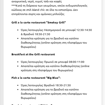
αναψυκτικά, νερό, χυμοί, τσάι και καφές
***Κατά τη διάρκεια των γευμάτων, ισχύει ενδυματολογικός
Μυστράς
κώδικας σε στιλ island chic σε όλα τα εστιατόρια. Δεν
επιτρέπονται σορτς και αμάνικες μπλούζες
Μυτιλήνη
Grill a la carte restaurant ''Smokey Grill''
Ν
Ώρες λειτουργίας: Μεσημεριανό σε μπουφέ 12:30-14:30
& Βραδινό 18:30-21:30
Απαιτείται κράτηση για το βραδινό και κατόπιν
Νάξος
διαθεσιμότητας (online κράτηση στη πλατφόρμα του
θυρωρείου)
Νάουσα
Breakfast at the Grill restaurant
Ναυπακτία
Ώρες λειτουργίας: Πρωινό σε μπουφέ 08:00-11:00
Ναύπλιο
Απαιτείται κράτηση και κατόπιν διαθεσιμότητας (online
κράτηση στη πλατφόρμα του θυρωρείου)
Νέα Μάκρη
Fish a la carte restaurant ''Big Blue'':
Νέα Στύρα Εύβοιας
Ώρες λειτουργίας: Βραδινό 18:30-21:30
Απαιτείται κράτηση για το βραδινό και κατόπιν
Νέοι Πόροι Πιερίας
διαθεσιμότητας (online κράτηση στη πλατφόρμα του
θυρωρείου)
Ξ