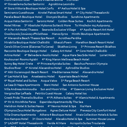
4* Iliovasilema Suites Santorini
Agroktima Leonidio
4* Siora Vittoria Boutique Hotel Corfu
4* Aelius Hotel & Spa
Semiramis Guesthouse
Airotel Patras Smart Hotel
4* City Hotel Thessaloniki
Paralia Beach Boutique Hotel
Dionysis Studios
Sunshine Apartments
Acqua Vatos Santorini
Saronis Hotel
Golden Rose Suites
Kochili Apartments
Hotel Ntinas
5* Absolute Mykonos Suites & More
Το Μπαλκόνι της Αγόριανης
4* A For Art Hotel Thassos
Searocks Exclusive Village
4* Apollo Resort Art Hotel
Οικολογικός Ξενώνας «Philothea»
Manos Syros
Minthi Boutique Apartments
4* Alexandra Beach Thassos Spa Resort
Acrothea Perdika
Mirabilia Boutique Hotel Chalkidiki
Ithaca's Poem
Marathon Beach Resort Hotel
Gera's Olive Grove (Elaionas Tis Geras)
Skiathos Living
5* Princess Resort Skiathos
Racconto Boutique Design Hotel
Galaxy Art Hotel
4* Core Hotel Chalkidiki
Artina Hotel
4* Belvedere Aeolis Hotel
Aqua Mare Sea Side Hotel
Loriet Hotel
Koukounari Rooms Agistri
4* King Maron Wellness Beach Hotel
Sunny Bay Hotel Crete
4* Princess Kyniska Suites
Bacchus Pension Olympia
Studios River
4* Airotel Alexandros Hotel
Aphrodite Studios
4* Akti Ouranoupoli Beach Resort
Mediterranee Hotel
Alexandra Hotel
4* Las Hotel & Spa
Anastassiou Hotel
Kyparissia Beach Hotel
4* Royal Hotel and Suites
Acqua Vatos
5* Parga Beach Resort
La Casa Di Napa Apartments
Steni Hotel
San Antonio Summer House
Villa Andreas Ammoudia
Sun and Moon Villas
4* Essence Living Exclusive Hotel
Vergina Star Lefkada
Petritis Guest House
Galaxy Hotel Ios
Greek Pride Themelis Studios
4* Pi Athens Suites
4* Alamis Hotel & Apartments
4* Mr & Mrs White Paros
Esperides Apartments By The Sea
Melidron Hotel & Suites Naxos
4* Nevros Hotel & Spa
Ilia Mare
Olympios Zeus Hotel Bungalows
Agnes Deluxe Hotel
Preveza City Comfort Hotel
Villa Orama Apartments
Athens 4 Boutique Hotel
Anais Collection Hotels & Suites
Ano Kampos Hotel
31 Doors Hotel
Alexakis Hotel & Spa
Summer House Louisa
5* LAZART Hotel Thessaloniki
Verde Al Mare
Acropolis Suites Troulanda