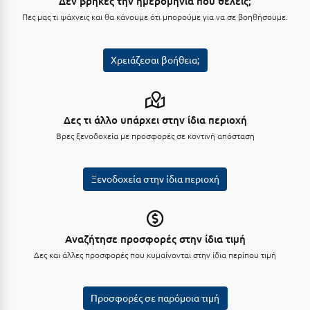
Δεν βρήκες την ημερομηνία που θέλεις;
Τολό
Πες μας τι ψάχνεις και θα κάνουμε ότι μπορούμε για να σε βοηθήσουμε.
Τριζόνια Φωκίδος
Τρίκαλα
Χρειάζεσαι βοήθεια;
Τρίκαλα Κορινθίας
Τρίπολη
Δες τι άλλο υπάρχει στην ίδια περιοχή
Τυρός
Βρες ξενοδοχεία με προσφορές σε κοντινή απόσταση
Υ
Ξενοδοχεία στην ίδια περιοχή
Ύδρα
Φ
Αναζήτησε προσφορές στην ίδια τιμή
Δες και άλλες προσφορές που κυμαίνονται στην ίδια περίπου τιμή
Φιλιατρά Μεσσηνίας
Φλώρινα
Προσφορές σε παρόμοια τιμή