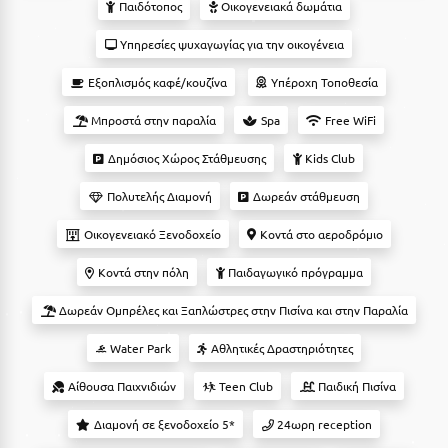
Suites
Παιδότοπος
Οικογενειακά δωμάτια
Βόλος
Υπηρεσίες ψυχαγωγίας για την οικογένεια
Βραχάτι Κορινθίας
Εξοπλισμός καφέ/κουζίνα
Υπέροχη Τοποθεσία
Βυτίνα
Δες όλες τις προσφορές
Μπροστά στην παραλία
Spa
Free WiFi
Γ
Δες όλα τα πακέτα διακοπών
Δημόσιος Χώρος Στάθμευσης
Kids Club
Γαλαξiδι
Πολυτελής Διαμονή
Δωρεάν στάθμευση
Γλυφάδα
Οικογενειακό Ξενοδοχείο
Κοντά στο αεροδρόμιο
Γρεβενά
Κοντά στην πόλη
Παιδαγωγικό πρόγραμμα
Γύθειο
Δωρεάν Ομπρέλες και Ξαπλώστρες στην Πισίνα και στην Παραλία
Δ
Water Park
Αθλητικές Δραστηριότητες
Δελφοί
Αίθουσα Παιχνιδιών
Teen Club
Παιδική Πισίνα
Διακοπτό
Διαμονή σε ξενοδοχείο 5*
24ωρη reception