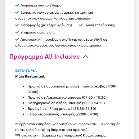
Ασφάλεια όλο το 24ωρο
Μεθώνη
Εμπορικό κέντρο με μίνι μάρκετ, κατάστημα
αναμνηστικών δώρων και κοσμηματοπωλείο
Μεσολόγγι
Μεταφορές (με έξτρα χρέωση)
Γωνιά τηλεόρασης
Υπηρεσία αφύπνισης
Μεσσηνία
Αποκλειστική πρόσβαση στο Ίντερνετ μέσω Wi-Fi σε
Μετέωρα
όλους τους χώρους του ξενοδοχείου (χωρίς χρέωση)
Πρόγραμμα All Inclusive
Μέτσοβο
Μήλος
ΕΣΤΙΑΤΟΡΙΑ
Main Restaurant
Μονεμβασιά
Πρωινό σε Ευρωπαϊκό μπουφέ (πρώτο σέρβις 04:00-
Μουζάκι
07:00)
Πρωινό σε Αμερικάνικο μπουφέ (07:00 - 10:30)
Μεσημεριανό σε πλήρη μπουφέ (12:30-14:30)
Μπαλί Κρήτης
Βραδινό σε πλήρη μπουφέ (18:30-21:30)
Ελαφρύς βραδινός μπουφές (22:00-04:00)
Μπάνσκο
*Σερβίρεται εσπρέσο, καπουτσίνο και φρεσκοστυμμένος χυμός
Μπούκα Μεσσηνίας
πορτοκαλιού κατά τη διάρκεια του πρωινού
**Ποτά κατά τη διάρκεια των γευμάτων: Κρασί, μπύρα,
Μύκονος