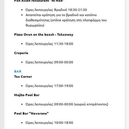
Pan Asian restaurant "Ni Hao"
Ώρες λειτουργίας: Βραδινό 18:30-21:30
Ξυλόκαστρο
Απαιτείται κράτηση για το βραδινό και κατόπιν
διαθεσιμότητας (online κράτηση στη πλατφόρμα του
Ο
θυρωρείου)
Pizza Oven on the beach - Takeaway
Ορεινή Αρκαδία
Ώρες λειτουργίας: 11:30-18:00
Ορεινή Ναυπακτία
Creperie
Π
Ώρες λειτουργίας: 09:00-00:00
BAR
Πάλαιρος
Tea Corner
Παξοί
Ώρες λειτουργίας: 17:00-19:00
Mojito Pool Bar
Παραλία Κατερίνης
Ώρες λειτουργίας: 09:00-00:00 (καιρού επιτρέποντος)
Παραλία Λιτοχώρου
Pool Bar "Navarone"
Παράλιο Άστρος
Ώρες λειτουργίας: 10:00-18:00