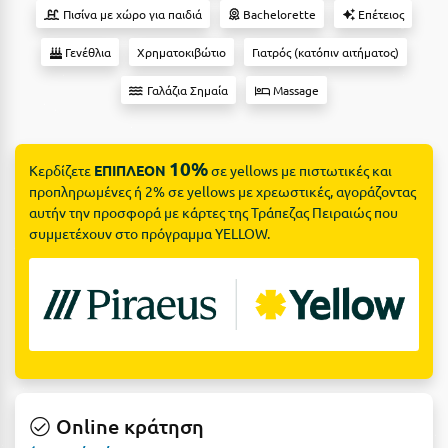
Ε
Πισίνα με χώρο για παιδιά
Bachelorette
Επέτειος
Ελάτη Αρκαδίας
Γενέθλια
Χρηματοκιβώτιο
Γιατρός (κατόπιν αιτήματος)
Ελληνικό Αρκαδίας
Γαλάζια Σημαία
Massage
Ελούντα Κρήτης
Ερέτρια
10%
Κερδίζετε
ΕΠΙΠΛΕΟΝ
σε yellows με πιστωτικές και
προπληρωμένες ή 2% σε yellows με χρεωστικές, αγοράζοντας
Ερμιόνη
αυτήν την προσφορά με κάρτες της Τράπεζας Πειραιώς που
συμμετέχουν στο πρόγραμμα YELLOW.
Εύβοια
Ευρυτανία
Ζ
Ζαγοροχώρια
Ζάκυνθος
Online κράτηση