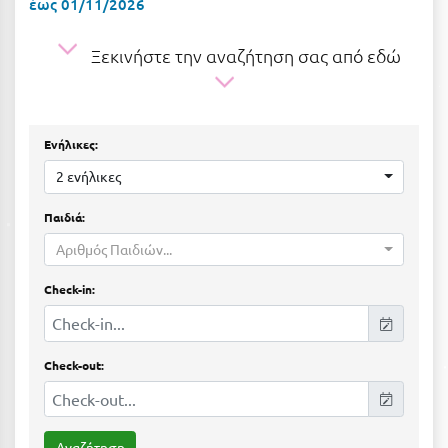
έως 01/11/2026
Η
Ηλεία
Ξεκινήστε την αναζήτηση σας από εδώ
Ηράκλειο
Θ
Ενήλικες:
2 ενήλικες
Θάσος
Παιδιά:
Θεσσαλονίκη
Αριθμός Παιδιών...
Ι
Check-in:
Ιεράπετρα
Ιθάκη
Check-out:
Ικαρία
Ίος