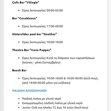
Πάργα
Cafe Bar "Villagio"
Παρνασσός
Ώρες λειτουργίας: 09:00-02:00
Bar "Casablanca"
Πάρος
Ώρες λειτουργίας: 17:00-00:00
Πάτμος
Waterslides pool bar "Nautilus"
Πάτρα
Ώρες λειτουργίας: 10:00-18:00
Παύλιανη
Theatre Bar "Irene Pappas"
Πειραιάς
Ώρες λειτουργίας: Κατά τη διάρκεια των παραστάσεων
(Ιούνιος - μέσα Σεπτεμβρίου)
Πελοπόννησος
Beach Bar
Πήλιο
Ώρες λειτουργίας: 10:00-18:00 & 10:00-00:00 (Ιούλ-Αυγ),
(από 19:00-00:00 μόνο για ενήλικες)
Πιερία
ΠΑΙΔΙΚΗ ΑΠΑΣΧΟΛΗΣΗ
Πλαταμώνας
Παιδική πισίνα με γλυκό νερό
Ενσωματωμένη παιδική πισίνα με γλυκό νερό
Πλύτρα Λακωνίας
Junior Club για ηλικίες 12 έως 16 ετών (Ιουλ-Αυγ)