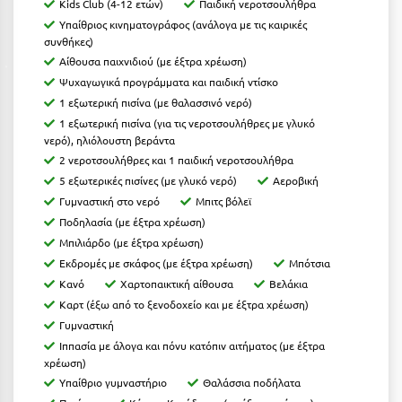
Kids Club (4-12 ετών)
Παιδική νεροτσουλήθρα
Κοζάνη
Υπαίθριος κινηματογράφος (ανάλογα με τις καιρικές
συνθήκες)
Κοκκώνι Κορινθίας
Αίθουσα παιχνιδιού (με έξτρα χρέωση)
Κομοτηνή
Ψυχαγωγικά προγράμματα και παιδική ντίσκο
1 εξωτερική πισίνα (με θαλασσινό νερό)
Κόνιτσα
1 εξωτερική πισίνα (για τις νεροτσουλήθρες με γλυκό
νερό), ηλιόλουστη βεράντα
Κόρινθος
2 νεροτσουλήθρες και 1 παιδική νεροτσουλήθρα
Κορώνη
5 εξωτερικές πισίνες (με γλυκό νερό)
Αεροβική
Γυμναστική στο νερό
Μπιτς βόλεϊ
Κουρούτα Ηλείας
Ποδηλασία (με έξτρα χρέωση)
Μπιλιάρδο (με έξτρα χρέωση)
Κουφονήσια
Εκδρομές με σκάφος (με έξτρα χρέωση)
Μπότσια
Κρήτη
Κανό
Χαρτοπαικτική αίθουσα
Βελάκια
Καρτ (έξω από το ξενοδοχείο και με έξτρα χρέωση)
Κρουαζιέρες
Γυμναστική
Ιππασία με άλογα και πόνυ κατόπιν αιτήματος (με έξτρα
Κύθηρα
χρέωση)
Υπαίθριο γυμναστήριο
Θαλάσσια ποδήλατα
Κυλλήνη