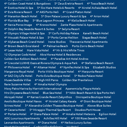
4* Golden Coast Hotel & Bungalows
5* Zeus Eretria Resort
4* Tosca Beach Hotel
4* Exotica Hotel & Spa
5* Ilio Mare Hotels & Resorts
4* Airotel Achaia Beach Hotel
4* Evia Riviera Resort
4* AKS Porto Heli
4* Grand Platon Hotel
4* Maranton Beach Hotel
5* Dion Palace Luxury Resort & Spa
4* Arion Hotel
4* Florida Blue Bay
5* Blue Lagoon Princess
4* Klelia Beach Hotel
4* Xenia Poros Image
4* Kronos Hotel
Zante Plaza Hotel & Apartments
4* Dolphin Bay Seaside Resort & Suites
5* Selyria Resort
4* Olympic Village Hotel & Spa
5* Corfu Holiday Palace
Kanelli Beach Hotel
4* Mouzaki Palace Hotel & Spa
5* Porto Carras Meliton
Siagas Beach Hotel
4* Alykanas Beach Grand Hotel
Irene Studios
Theoxenia Hotel Apartments
4* Brown Beach Evia Island
4* Palmariva Beach
Porto Zorro Beach Hotel
4* Lesse Hotel
Mare Vista Hotel
4* Mr & Mrs White Tinos
12 Olympian Gods Hotel
Akra Morea Hotel & Residences
Golden Sun Kokkoni Beach Hotel
4* Paradise Art Hotel Andros
4* Grecotel LUXME Oasis at Riviera Olympia & Aqua Park
4* Stefania Beach Resort
4* Philoxenia Hotel
4* Altamar Hotel
4* Nymfes Hotel & Spa
Elizabeth Studios
Margarona Royal Hotel
Porto Vitilo Boutique Hotel
4* Marpunta Resort
4* SAZ City Life Hotel
Porto Evia Boutique Hotel
5* Rodos Palace Hotel
Muses SeaSide Villas
4* High Mill Paros
Golden Star Praxitelous
Favie Suzanne Hotel
4* Amalia Hotel Olympia
Moxy Patra Marina by Marriott International
Apanemia by Flegra Hotels
Mrs Chryssana Beach Hotel
Blue Sea Hotel
5* Nikki Beach Resort & Spa Porto Heli
Akroyali Hotel
4* Karras Grande Resort Zakynthos
Oniropetra Boutique Hotel
Aeolis Boutique Hotel Naxos
4* Airotel Galaxy Kavala
4* Dioni Boutique Hotel
Sirines Hotel
5* Alexandra Golden Thassos Boutique Hotel
Above Blue Suites
4* Cezaria Hotel
5* Miraggio Thermal Spa Resort
Douskos Port House
4* Portaria Hotel
4* Diana Palace Hotel
4* Amalia Hotel Meteora
Egilion Hotel
ADG Luxurious Apartments
Achilles Hill Hotel
4* 100 Rizes Seaside Resort
Leonardos Apartments
4* Diana Hotel
4* Neikos Luxury Suites
Mont Helmos Hotel
Garbis Villas Kefalonia
Iris Hotel