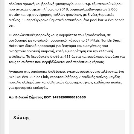
Σαμοθράκη
πλούσια πρωινή και βραδινή ψυχαγωγία. 8.000 τ.μ. εξωτερικού χώρου
που ανακαινίστηκαν πλήρως το 2018, συμπεριλαμβανομένων 5.000
Σάμος
φυτών και της συντήρησης πολλών φοινίκων, με 5 νέες θεματικές
πισίνες, 3 υπερσύγχρονα θεματικά εστιατόρια, ένα pool bar κι ένα beach
bar.
Σαντορίνη
Οι αποκλειστικές παροχές και η κομψότητα του ξενοδοχείου, σε
Σέριφος
συνδυασμό με το φιλικό προσωπικό, κάνουν το 5* Mitsis Norida Beach
Hotel τον ιδανικό προορισμό για ζευγάρια και οικογένειες που
Σέρρες
αναζητούν ποιοτική διαμονή, καλή εξυπηρέτηση και την ελληνική
φιλοξενία. Το ξενοδοχείο διαθέτει 455 άνετα και ευρύχωρα δωμάτια για
Σιθωνία
τους επισκέπτες που περιβάλλονται από τεράστιους κήπους.
Σίκινος
Ανάμεσα στις υπόλοιπες διαθέσιμες εγκαταστάσεις συγκαταλέγονται ένα
Mini και ένα Junior Club, νεροτσουλήθρες, 2 παιδικές πισίνες, μεγάλη
ποικιλία αθλημάτων και αθλητικών δραστηριοτήτων, καθώς και πολλές
Σίφνος
γαστρονομικές επιλογές.
Σκαφιδιά Ηλείας
Αρ. Ειδικού Σήματος ΕΟΤ: 1476E60000010600
Σκιάθος
Χάρτης
Σκόπελος
Σκύρος