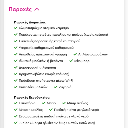
Καρδίτσα
Παροχές
Κάρπαθος
Παροχές Δωματίου:
Καρπενήσι
Κλιματισμός με ατομικό χειρισμό
Κάρυστος
Παρέχονται πετσέτες παραλίας και πισίνας (χωρίς χρέωση)
Συσκευές παρασκευής καφέ και τσαγιού
Κάσος
Υπηρεσία καθημερινού καθαρισμού
Απευθείας τηλεφωνική γραμμή
Απλώστρα ρούχων
Κασσάνδρα
Ιδιωτικό μπαλκόνι ή βεράντα
Μίνι μπαρ
Καστοριά
Δορυφορική τηλεόραση
Χρηματοκιβώτιο (χωρίς χρέωση)
Κατερίνη
Πρόσβαση στο Ίντερνετ μέσω Wi-Fi
Πιστολάκι μαλλιών
Ζυγαριά
Κέα - Τζιά
Παροχές Ξενοδοχείου:
Κερατέα
Εστιατόρια
Μπαρ
Μπαρ πισίνας
Κέρκυρα
Μπαρ παραλίας
Παιδική πισίνα με γλυκό νερό
Ενσωματωμένη παιδική πισίνα με γλυκό νερό
Κεφαλονιά
Junior Club για ηλικίες 12 έως 16 ετών (Ιουλ-Αυγ)