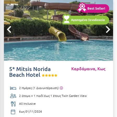
Αιδηψός
ΤΎΠΟΣ ΔΙΑΤΡΟΦΉΣ
Διαμονή Μόνο
Αλεξανδρούπολη
Πρωινό
Αλισσός Αχαΐας
Ημιδιατροφή
Αλόννησος
Ημιδιατροφή + Ποτά
Αμαλιάδα
Πλήρης Διατροφή
Αμάρυνθος
All Inclusive
Αμοργός
5* Mitsis Norida
Καρδάμαινα, Κως
Ένα Γεύμα
Beach Hotel
Αμφίκλεια
Δύο Γεύματα + Ποτά
Ανάβυσσος
2 Ημέρες (1 Διανυκτέρευση)
Άνδρος
2 άτομα + 1 παιδί έως 1 έτους
Twin Garden View
ΤΎΠΟΣ ΚΑΤΑΛΎΜΑΤΟΣ
Αντίπαρος
All Inclusive
Ξενοδοχεία 1 Αστέρι
έως 01/11/2026
Αράχωβα
Ξενοδοχεία 2 Αστέρων