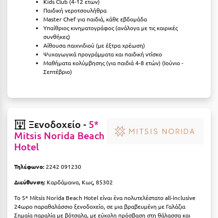
Kids Club (4-12 ετών)
Πόρος
Παιδική νεροτσουλήθρα
Master Chef για παιδιά, κάθε εβδομάδα
Πόρτο Χέλι
Υπαίθριος κινηματογράφος (ανάλογα με τις καιρικές
συνθήκες)
Πρέβεζα
Αίθουσα παιχνιδιού (με έξτρα χρέωση)
Ψυχαγωγικά προγράμματα και παιδική ντίσκο
Πύλος
Μαθήματα κολύμβησης (για παιδιά 4-8 ετών) (Ιούνιο -
Σεπτέβριο)
Πύργος
Ρ
Ξενοδοχείο -
5*
Ρέθυμνο
Mitsis Norida Beach
Ρίο
Hotel
Ρόδος
Τηλέφωνο:
2242 091230
Διεύθυνση:
Καρδάμαινα, Κως, 85302
Σ
Το 5* Mitsis Norida Beach Hotel είναι ένα πολυτελέστατο all-inclusive
Σαλαμίνα
24ωρο παραθαλάσσιο ξενοδοχείο, σε μια βραβευμένη με Γαλάζια
Σημαία παραλία με βότσαλα, με εύκολη πρόσβαση στη θάλασσα και