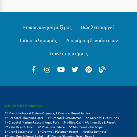
Φοινικούντα
Χ
Επικοινώνησε μαζί μας
Πώς λειτουργεί
Χαλκίδα
Τρόποι πληρωμής
Διαφήμιση ξενοδοχείων
Χαλκιδική
Χανιά
Συχνές ερωτήσεις
Χερσόνησος
Χερσόνησος Άθως
Χίος
Χράνοι Μεσσηνίας
ΔΗΜΟΦΙΛΗ ΞΕΝΟΔΟΧΕΙΑ
5* Mandola Rosa at Riviera Olympia, A Grecotel Resort to Live
Ψ
5* Grecotel Filoxenia Hotel
4* Grecotel Casa Marron
5* Grecotel LUXME Kos
4* Grecotel Marine Palace & Aqua Park
5* Mitsis Galini Wellness Spa & Resort
5* Valis Resort Hotel
4* Poseidon Palace
5* Montana Hotel & Spa
Ψαθόπυργος
5* Grand Serai Hotel
5* Cronwell Platamon Resort
Nautica Bay Hotel
4* Long Beach Resort Hotel
4* Bianco Olympico Beach Resort