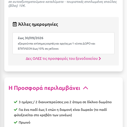
Καρδίτσα
σε αυτοεξυπηρετούμενα καταλύματα - τουριστικές επιπλωμένες επαύλεις
(βίλες) 10€.
Κάρπαθος
Καρπενήσι
Άλλες ημερομηνίες
Κάρυστος
έως 30/09/2026
εξαιρούνται επίσημες εορτές και αργίες με 1 νύχτα ΔΩΡΟ και
Κάσος
ΕΠΙΠΛΕΟΝ έως 10% σε yellows
Κασσάνδρα
Δες ΟΛΕΣ τις προσφορές του ξενοδοχείου
Καστοριά
Κατερίνη
Η Προσφορά περιλαμβάνει
Κέα - Τζιά
Κερατέα
3 ημέρες / 2 διανυκτερεύσεις για 2 άτομα σε δίκλινο δωμάτιο
Κέρκυρα
Για ένα παιδί έως 5 ετών η διαμονή είναι δωρεάν (το παιδί
φιλοξενείται στο κρεβάτι των γονέων)
Κεφαλονιά
Πρωινό