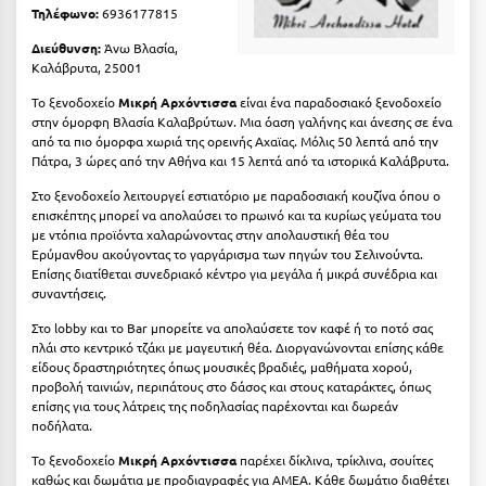
Τηλέφωνο:
6936177815
Κύμη Ευβοίας
Διεύθυνση:
Άνω Βλασία,
Κυπαρισσία
Καλάβρυτα, 25001
Κύπρος
Το ξενοδοχείο
Μικρή Αρχόντισσα
είναι ένα παραδοσιακό ξενοδοχείο
στην όμορφη Βλασία Καλαβρύτων. Μια όαση γαλήνης και άνεσης σε ένα
από τα πιο όμορφα χωριά της ορεινής Αχαϊας. Μόλις 50 λεπτά από την
Κως
Πάτρα, 3 ώρες από την Αθήνα και 15 λεπτά από τα ιστορικά Καλάβρυτα.
Λ
Στο ξενοδοχείο λειτουργεί εστιατόριο με παραδοσιακή κουζίνα όπου ο
επισκέπτης μπορεί να απολαύσει το πρωινό και τα κυρίως γεύματα του
με ντόπια προϊόντα χαλαρώνοντας στην απολαυστική θέα του
Λαγκάδια
Ερύμανθου ακούγοντας το γαργάρισμα των πηγών του Σελινούντα.
Επίσης διατίθεται συνεδριακό κέντρο για μεγάλα ή μικρά συνέδρια και
Λακόπετρα Αχαΐας
συναντήσεις.
Λακωνία
Στο lobby και το Bar μπορείτε να απολαύσετε τον καφέ ή το ποτό σας
πλάι στο κεντρικό τζάκι με μαγευτική θέα. Διοργανώνονται επίσης κάθε
Λασίθι
είδους δραστηριότητες όπως μουσικές βραδιές, μαθήματα χορού,
προβολή ταινιών, περιπάτους στο δάσος και στους καταράκτες, όπως
επίσης για τους λάτρεις της ποδηλασίας παρέχονται και δωρεάν
Λεπτοκαρυά
ποδήλατα.
Λέσβος
Το ξενοδοχείο
Μικρή Αρχόντισσα
παρέχει δίκλινα, τρίκλινα, σουίτες
καθώς και δωμάτια με προδιαγραφές για ΑΜΕΑ. Κάθε δωμάτιο διαθέτει