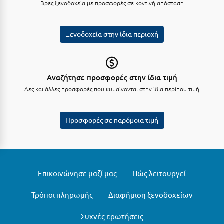
Βρες ξενοδοχεία με προσφορές σε κοντινή απόσταση
Μυστράς
Ξενοδοχεία στην ίδια περιοχή
Μυτιλήνη
Ν
Αναζήτησε προσφορές στην ίδια τιμή
Νάξος
Δες και άλλες προσφορές που κυμαίνονται στην ίδια περίπου τιμή
Νάουσα
Προσφορές σε παρόμοια τιμή
Ναυπακτία
Ναύπλιο
Νέα Μάκρη
Επικοινώνησε μαζί μας
Πώς λειτουργεί
Νέα Στύρα Εύβοιας
Τρόποι πληρωμής
Διαφήμιση ξενοδοχείων
Νέοι Πόροι Πιερίας
Συχνές ερωτήσεις
Ξ