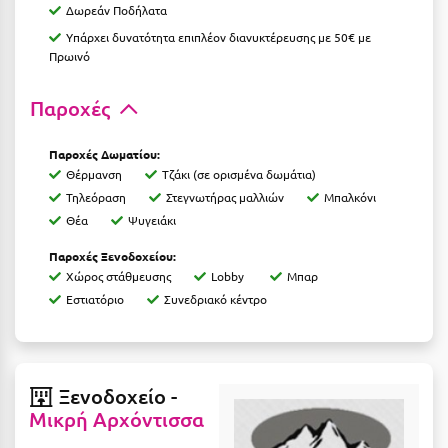
Δωρεάν Ποδήλατα
Κοζάνη
Υπάρχει δυνατότητα επιπλέον διανυκτέρευσης με 50€ με
Κοκκώνι Κορινθίας
Πρωινό
Κομοτηνή
Παροχές
Κόνιτσα
Παροχές Δωματίου:
Κόρινθος
Θέρμανση
Τζάκι (σε ορισμένα δωμάτια)
Τηλεόραση
Στεγνωτήρας μαλλιών
Μπαλκόνι
Κορώνη
Θέα
Ψυγειάκι
Κουρούτα Ηλείας
Παροχές Ξενοδοχείου:
Κουφονήσια
Χώρος στάθμευσης
Lobby
Μπαρ
Εστιατόριο
Συνεδριακό κέντρο
Κρήτη
Κρουαζιέρες
Κύθηρα
Ξενοδοχείο -
Μικρή Αρχόντισσα
Κυλλήνη