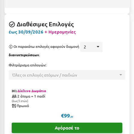
Ε
Ελάτη Αρκαδίας
Διαθέσιμες Επιλογές
Ελληνικό Αρκαδίας
έως 30/09/2026
+ Ημερομηνίες
Ελούντα Κρήτης
Οι παρακάτω επιλογές αφορούν διαμονή
2
Ερέτρια
διανυκτερεύσεων
.
Ερμιόνη
Φιλτράρισμα επιλογών:
Εύβοια
Όλες οι επιλογές ατόμων / παιδιών
Ευρυτανία
Δίκλινο Δωμάτιο
2 άτομα + 1 παιδί
Ζ
έως 5 ετών
Πρωινό
Ζαγοροχώρια
€99
,00
Ζάκυνθος
Αγόρασέ το