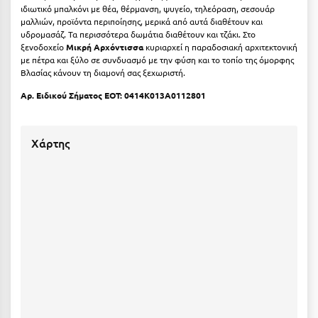
Λευκάδα
ιδιωτικό μπαλκόνι με θέα, θέρμανση, ψυγείο, τηλεόραση, σεσουάρ
μαλλιών, προϊόντα περιποίησης, μερικά από αυτά διαθέτουν και
Λήμνος
υδρομασάζ. Τα περισσότερα δωμάτια διαθέτουν και τζάκι. Στο
ξενοδοχείο
Μικρή Αρχόντισσα
κυριαρχεί η παραδοσιακή αρχιτεκτονική
Λίμνη Πλαστήρα
με πέτρα και ξύλο σε συνδυασμό με την φύση και το τοπίο της όμορφης
Βλασίας κάνουν τη διαμονή σας ξεχωριστή.
Λιτόχωρο
Αρ. Ειδικού Σήματος ΕΟΤ: 0414K013A0112801
Λουτρά Πόζαρ
Λουτρά Υπάτης
Χάρτης
Λουτράκι
Λούτσα
Μ
Μάνη
Μαραθώνας Αττικής
Μαρώνεια