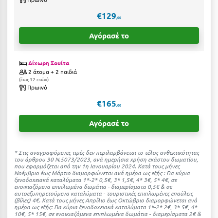
Ιωάννινα
€129
,00
Κ
Αγόρασέ το
Καβάλα
Δίχωρη Σουίτα
Καλάβρυτα
2 άτομα + 2 παιδιά
έως 12 ετών
Πρωινό
Καλαμάτα
€165
,00
Κάλαμος
Αγόρασέ το
Καλαμπάκα
Κάλυμνος
* Στις αναγραφόμενες τιμές δεν περιλαμβάνεται το τέλος ανθεκτικότητας
του άρθρου 30 Ν.5073/2023, ανά ημερήσια χρήση εκάστου δωματίου,
Καμένα Βούρλα
που εφαρμόζεται από την 1η Ιανουαρίου 2024. Κατά τους μήνες
Νοέμβριο έως Μάρτιο διαμορφώνεται ανά ημέρα ως εξής : Για κύρια
ξενοδοχειακά καταλύματα 1*-2* 0,5€, 3* 1,5€, 4* 3€, 5* 4€, σε
Καρδάμαινα
ενοικιαζόμενα επιπλωμένα δωμάτια - διαμερίσματα 0,5€ & σε
αυτοεξυπηρετούμενα καταλύματα - τουριστικές επιπλωμένες επαύλεις
(βίλες) 4€. Kατά τους μήνες Απρίλιο έως Οκτώβριο διαμορφώνεται ανά
Καρδαμύλη
ημέρα ως εξής: Για κύρια ξενοδοχειακά καταλύματα 1*-2* 2€, 3* 5€, 4*
10€, 5* 15€, σε ενοικιαζόμενα επιπλωμένα δωμάτια - διαμερίσματα 2€ &