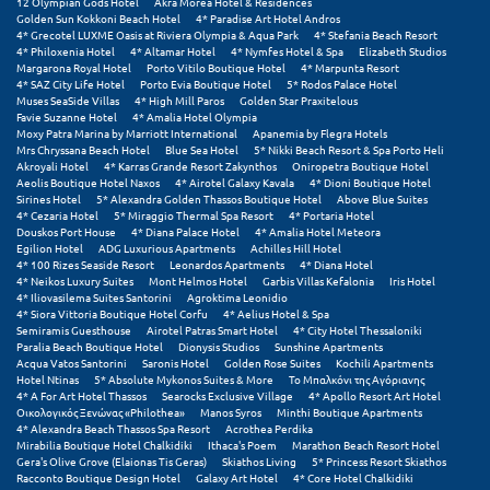
Πάργα
12 Olympian Gods Hotel
Akra Morea Hotel & Residences
Golden Sun Kokkoni Beach Hotel
4* Paradise Art Hotel Andros
4* Grecotel LUXME Oasis at Riviera Olympia & Aqua Park
4* Stefania Beach Resort
Παρνασσός
4* Philoxenia Hotel
4* Altamar Hotel
4* Nymfes Hotel & Spa
Elizabeth Studios
Margarona Royal Hotel
Porto Vitilo Boutique Hotel
4* Marpunta Resort
Πάρος
4* SAZ City Life Hotel
Porto Evia Boutique Hotel
5* Rodos Palace Hotel
Muses SeaSide Villas
4* High Mill Paros
Golden Star Praxitelous
Favie Suzanne Hotel
4* Amalia Hotel Olympia
Πάτμος
Moxy Patra Marina by Marriott International
Apanemia by Flegra Hotels
Mrs Chryssana Beach Hotel
Blue Sea Hotel
5* Nikki Beach Resort & Spa Porto Heli
Πάτρα
Akroyali Hotel
4* Karras Grande Resort Zakynthos
Oniropetra Boutique Hotel
Aeolis Boutique Hotel Naxos
4* Airotel Galaxy Kavala
4* Dioni Boutique Hotel
Sirines Hotel
5* Alexandra Golden Thassos Boutique Hotel
Above Blue Suites
Παύλιανη
4* Cezaria Hotel
5* Miraggio Thermal Spa Resort
4* Portaria Hotel
Douskos Port House
4* Diana Palace Hotel
4* Amalia Hotel Meteora
Egilion Hotel
ADG Luxurious Apartments
Achilles Hill Hotel
Πειραιάς
4* 100 Rizes Seaside Resort
Leonardos Apartments
4* Diana Hotel
4* Neikos Luxury Suites
Mont Helmos Hotel
Garbis Villas Kefalonia
Iris Hotel
Πελοπόννησος
4* Iliovasilema Suites Santorini
Agroktima Leonidio
4* Siora Vittoria Boutique Hotel Corfu
4* Aelius Hotel & Spa
Semiramis Guesthouse
Airotel Patras Smart Hotel
4* City Hotel Thessaloniki
Πήλιο
Paralia Beach Boutique Hotel
Dionysis Studios
Sunshine Apartments
Acqua Vatos Santorini
Saronis Hotel
Golden Rose Suites
Kochili Apartments
Πιερία
Hotel Ntinas
5* Absolute Mykonos Suites & More
Το Μπαλκόνι της Αγόριανης
4* A For Art Hotel Thassos
Searocks Exclusive Village
4* Apollo Resort Art Hotel
Οικολογικός Ξενώνας «Philothea»
Manos Syros
Minthi Boutique Apartments
Πλαταμώνας
4* Alexandra Beach Thassos Spa Resort
Acrothea Perdika
Mirabilia Boutique Hotel Chalkidiki
Ithaca's Poem
Marathon Beach Resort Hotel
Πλύτρα Λακωνίας
Gera's Olive Grove (Elaionas Tis Geras)
Skiathos Living
5* Princess Resort Skiathos
Racconto Boutique Design Hotel
Galaxy Art Hotel
4* Core Hotel Chalkidiki