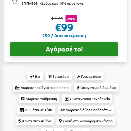
ΕΠΙΠΛΕΟΝ Κέρδος έως 10% σε yellows!
Αργολίδα
Ξενοδοχεία 3 Αστέρων
€124
Αριδαία
-20%
Ξενοδοχεία 4 Αστέρων
€99
Αρκαδία
Ξενοδοχεία 5 Αστέρων
€50 / διανυκτέρευση
Αρκίτσα
Βίλες
Αγόρασέ το!
Αρτέμιδα
Κρουαζιέρες
Αρχαία Ολυμπία
Ενοικιαζόμενα Δωμάτια
Αστυπάλαια
Διαμερίσματα
Bar
Εστιατόριο
Γυμναστήριο
Αττική
Studios
Δωρεάν προϊόντα περιποίησης
Οικογενειακά δωμάτια
Αχαΐα
Boutique Hotels
Δωρεάν στάθμευση
Οικογενειακό Ξενοδοχείο
Ξενώνες
Β
Δωμάτια με Τζάκι
Δωρεάν διάθεση ποδηλάτων
Camping
Κοντά στην Αθήνα
Κοντά στο χιονοδρομικό κέντρο
Βansko