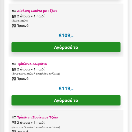
Η
Δίκλινη Σουίτα με Τζάκι
Ηλεία
2 άτομα + 1 παιδί
έως 5 ετών
Πρωινό
Ηράκλειο
€109
,00
Θ
Αγόρασέ το
Θάσος
Τρίκλινο Δωμάτιο
Θεσσαλονίκη
2 άτομα + 1 παιδί
άνω των 5 ετών ή επιπλέον ενήλικα
Πρωινό
Ι
€119
,00
Ιεράπετρα
Αγόρασέ το
Ιθάκη
Ικαρία
Τρίκλινη Σουίτα με Τζάκι
2 άτομα + 1 παιδί
Ίος
άνω των 5 ετών ή επιπλέον ενήλικα
Πρωινό