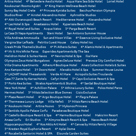
Artina Hotel
4* Belvedere Aeolis Hotel
Aqua Mare Sea Side Hotel
Loriet Hotel
Πόρος
Koukounari Rooms Agistri
4* King Maron Wellness Beach Hotel
Sunny Bay Hotel Crete
4* Princess Kyniska Suites
Bacchus Pension Olympia
Πόρτο Χέλι
Studios River
4* Airotel Alexandros Hotel
Aphrodite Studios
4* Akti Ouranoupoli Beach Resort
Mediterranee Hotel
Alexandra Hotel
4* Las Hotel & Spa
Anastassiou Hotel
Kyparissia Beach Hotel
Πρέβεζα
4* Royal Hotel and Suites
Acqua Vatos
5* Parga Beach Resort
La Casa Di Napa Apartments
Steni Hotel
San Antonio Summer House
Πύλος
Villa Andreas Ammoudia
Sun and Moon Villas
4* Essence Living Exclusive Hotel
Vergina Star Lefkada
Petritis Guest House
Galaxy Hotel Ios
Greek Pride Themelis Studios
4* Pi Athens Suites
4* Alamis Hotel & Apartments
Πύργος
4* Mr & Mrs White Paros
Esperides Apartments By The Sea
Melidron Hotel & Suites Naxos
4* Nevros Hotel & Spa
Ilia Mare
Olympios Zeus Hotel Bungalows
Agnes Deluxe Hotel
Preveza City Comfort Hotel
Ρ
Villa Orama Apartments
Athens 4 Boutique Hotel
Anais Collection Hotels & Suites
Ano Kampos Hotel
31 Doors Hotel
Alexakis Hotel & Spa
Summer House Louisa
5* LAZART Hotel Thessaloniki
Verde Al Mare
Acropolis Suites Troulanda
Ρέθυμνο
Casa 77 Zante by Karras Hotels
Gefyri Hotel
5* Cayo Exclusive Resort & Spa
5* Porto Kea Suites
Stratos Apartments & Studios
4* SanSal Boutique Hotel
New York Hotel
4* Achillion Palace
5* Athina Luxury Suites
Polos Hotel Paros
Ρίο
Hermes Hotel
5* Mitsis Selection Blue Domes
Gizis Exclusive
5* Plaza Resort Hotel
4* Argo Boutique Hotel
4* Flegra Palace
Ρόδος
4* Thermesea Luxury Lodge
Villa Nefeli
5* Mitsis Ramira Beach Hotel
5* Koukoumi Hotel
Artina Nuovo
5* Mykonos Princess
5* Sentido Apollo Palace Corfu
Paraskevas Boutique Hotel
Σ
5* Castello Boutique Resort & Spa
4* Harma Boutique Hotel
Makis Inn Resort
Anasa Corfu
Eri Studios
5* Almyros Beach Resort & Spa
Naxos Beach Hotel
Hippocampus Hotel
4* Kos Aktis Art Hotel
4* Canvas by Mitsis Family Village
Σαλαμίνα
5* Kresten Royal Euphoria Resort
4* Aplai Dome
4* Rocabella Santorini Hotel & SPA
Elounda Garden Suites