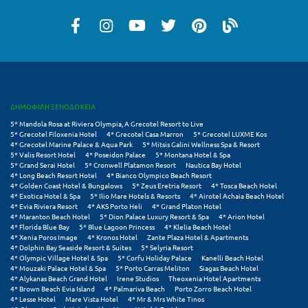
Ξυλόκαστρο
Ο
Ορεινή Αρκαδία
ΔΗΜΟΦΙΛΗ ΞΕΝΟΔΟΧΕΙΑ
Ορεινή Ναυπακτία
5* Mandola Rosa at Riviera Olympia, A Grecotel Resort to Live
5* Grecotel Filoxenia Hotel
4* Grecotel Casa Marron
5* Grecotel LUXME Kos
4* Grecotel Marine Palace & Aqua Park
5* Mitsis Galini Wellness Spa & Resort
Π
5* Valis Resort Hotel
4* Poseidon Palace
5* Montana Hotel & Spa
5* Grand Serai Hotel
5* Cronwell Platamon Resort
Nautica Bay Hotel
4* Long Beach Resort Hotel
4* Bianco Olympico Beach Resort
Πάλαιρος
4* Golden Coast Hotel & Bungalows
5* Zeus Eretria Resort
4* Tosca Beach Hotel
4* Exotica Hotel & Spa
5* Ilio Mare Hotels & Resorts
4* Airotel Achaia Beach Hotel
Παξοί
4* Evia Riviera Resort
4* AKS Porto Heli
4* Grand Platon Hotel
4* Maranton Beach Hotel
5* Dion Palace Luxury Resort & Spa
4* Arion Hotel
4* Florida Blue Bay
5* Blue Lagoon Princess
4* Klelia Beach Hotel
Παραλία Κατερίνης
4* Xenia Poros Image
4* Kronos Hotel
Zante Plaza Hotel & Apartments
4* Dolphin Bay Seaside Resort & Suites
5* Selyria Resort
Παραλία Λιτοχώρου
4* Olympic Village Hotel & Spa
5* Corfu Holiday Palace
Kanelli Beach Hotel
4* Mouzaki Palace Hotel & Spa
5* Porto Carras Meliton
Siagas Beach Hotel
4* Alykanas Beach Grand Hotel
Irene Studios
Theoxenia Hotel Apartments
Παράλιο Άστρος
4* Brown Beach Evia Island
4* Palmariva Beach
Porto Zorro Beach Hotel
4* Lesse Hotel
Mare Vista Hotel
4* Mr & Mrs White Tinos