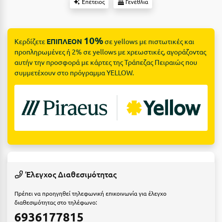
Suites
Επέτειος
Γενέθλια
Βόλος
Βραχάτι Κορινθίας
10%
Κερδίζετε
ΕΠΙΠΛΕΟΝ
σε yellows με πιστωτικές και
Βυτίνα
Δες όλες τις προσφορές
προπληρωμένες ή 2% σε yellows με χρεωστικές, αγοράζοντας
αυτήν την προσφορά με κάρτες της Τράπεζας Πειραιώς που
Γ
Δες όλα τα πακέτα διακοπών
συμμετέχουν στο πρόγραμμα YELLOW.
Γαλαξiδι
Γλυφάδα
Γρεβενά
Γύθειο
Δ
Έλεγχος Διαθεσιμότητας
Δελφοί
Πρέπει να προηγηθεί τηλεφωνική επικοινωνία για έλεγχο
διαθεσιμότητας στο τηλέφωνο:
Διακοπτό
6936177815