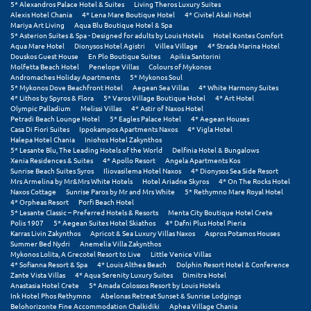
5* Alexandros Palace Hotel & Suites
Living Theros Luxury Suites
Σαμοθράκη
Alexis Hotel Chania
4* Lena Mare Boutique Hotel
4* Civitel Akali Hotel
Mariya Art Living
Aqua Blu Boutique Hotel & Spa
Σάμος
5* Asterion Suites & Spa - Designed for adults by Louis Hotels
Hotel Kontes Comfort
Aqua Mare Hotel
Dionysos Hotel Agistri
Villea Village
4* Strada Marina Hotel
Douskos Guest House
En Plo Boutique Suites
Apikia Santorini
Σαντορίνη
Molfetta Beach Hotel
Penelope Villas
Colours of Mykonos
Andromaches Holiday Apartments
5* Mykonos Soul
Σέριφος
5* Mykonos Dove Beachfront Hotel
Aegean Sea Villas
4* White Harmony Suites
4* Lithos by Spyros & Flora
5* Varos Village Boutique Hotel
4* Art Hotel
Olympic Palladium
Melissi Villas
4* Astir of Naxos Hotel
Σέρρες
Petradi Beach Lounge Hotel
5* Eagles Palace Hotel
4* Aegean Houses
Casa Di Fiori Suites
Ippokampos Apartments Naxos
4* Vigla Hotel
Σιθωνία
Halepa Hotel Chania
Iniohos Hotel Zakynthos
5* Lesante Blu, The Leading Hotels of the World
Delfinia Hotel & Bungalows
Xenia Residences & Suites
4* Apollo Resort
Angela Apartments Kos
Σίκινος
Sunrise Beach Suites Syros
Iliovasilema Hotel Naxos
4* Dionysos Sea Side Resort
Mrs Armelina by Mr&Mrs White Hotels
Hotel Ariadne Skyros
4* On The Rocks Hotel
Σίφνος
Naxos Cottage
Sunrise Paros by Mr and Mrs White
5* Rethymno Mare Royal Hotel
4* Orpheas Resort
Porfi Beach Hotel
5* Lesante Classic – Preferred Hotels & Resorts
Menta City Boutique Hotel Crete
Σκαφιδιά Ηλείας
Polis 1907
5* Aegean Suites Hotel Skiathos
4* Dafni Plus Hotel Pieria
Karras Livin Zakynthos
Apricot & Sea Luxury Villas Naxos
Aspros Potamos Houses
Σκιάθος
Summer Bed Nydri
Anemelia Villa Zakynthos
Mykonos Lolita, A Grecotel Resort to Live
Little Venice Villas
4* Sofianna Resort & Spa
4* Louis Althea Beach
Dolphin Resort Hotel & Conference
Σκόπελος
Zante Vista Villas
4* Aqua Serenity Luxury Suites
Dimitra Hotel
Anastasia Hotel Crete
5* Amada Colossos Resort by Louis Hotels
Ink Hotel Phos Rethymno
Abelonas Retreat Sunset & Sunrise Lodgings
Σκύρος
Belohorizonte Fine Accommodation Chalkidiki
Aphea Village Chania