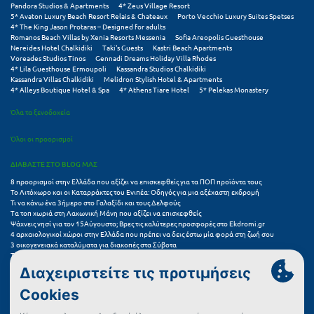
Pandora Studios & Apartments
4* Zeus Village Resort
Σούνιο
5* Avaton Luxury Beach Resort Relais & Chateaux
Porto Vecchio Luxury Suites Spetses
4* The King Jason Protaras – Designed for adults
Romanos Beach Villas by Xenia Resorts Messenia
Sofia Areopolis Guesthouse
Σπάρτη
Nereides Hotel Chalkidiki
Taki's Guests
Kastri Beach Apartments
Voreades Studios Tinos
Gennadi Dreams Holiday Villa Rhodes
Σπέτσες
4* Lila Guesthouse Ermoupoli
Kassandra Studios Chalkidiki
Kassandra Villas Chalkidiki
Melidron Stylish Hotel & Apartments
4* Alleys Boutique Hotel & Spa
4* Athens Tiare Hotel
5* Pelekas Monastery
Σποράδες
Όλα τα ξενοδοχεία
Σύβοτα
Όλοι οι προορισμοί
Σύμη
ΔΙΑΒΑΣΤΕ ΣΤΟ BLOG ΜΑΣ
Σύρος
8 προορισμοί στην Ελλάδα που αξίζει να επισκεφθείς για τα ΠΟΠ προϊόντα τους
Το Λιτόχωρο και οι Καταρράκτες του Ενιπέα: Οδηγός για μια αξέχαστη εκδρομή
Σχοινούσα
Τι να κάνω ένα 3ήμερο στο Γαλαξίδι και τους Δελφούς
Τα τοπ χωριά στη Λακωνική Μάνη που αξίζει να επισκεφθείς
Ψάχνεις νησί για τον 15Αύγουστο; Βρες τις καλύτερες προσφορές στο Ekdromi.gr
Τ
4 αρχαιολογικοί χώροι στην Ελλάδα που πρέπει να δεις έστω μία φορά στη ζωή σου
3 οικογενειακά καταλύματα για διακοπές στα Σύβοτα
Τα 11 καλύτερα καλοκαιρινά resorts στην Ελλάδα
Τζουμέρκα
7 μικρά ελληνικά νησιά για αξέχαστες καλοκαιρινές διακοπές
5+1 ινσταγκραμικές παραλίες στην Ελλάδα που αξίζουν μια θέση στο feed σου
Τήνος
Συχνές Ερωτήσεις (FAQs) για Ξενοδοχεία