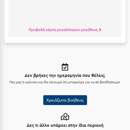
Μεθώνη
Μεσολόγγι
Προβολή χάρτη μεγαλύτερου μεγέθους
Μεσσηνία
Μετέωρα
Μέτσοβο
Μήλος
Μονεμβασιά
Δεν βρήκες την ημερομηνία που θέλεις;
Πες μας τι ψάχνεις και θα κάνουμε ότι μπορούμε για να σε βοηθήσουμε.
Μουζάκι
Μπαλί Κρήτης
Χρειάζεσαι βοήθεια;
Μπάνσκο
Μπούκα Μεσσηνίας
Δες τι άλλο υπάρχει στην ίδια περιοχή
Μύκονος