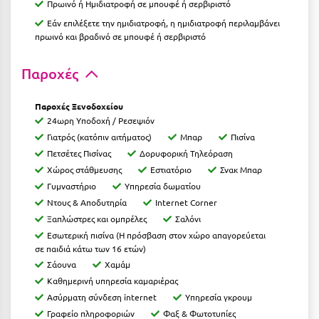
Πρωινό ή Ημιδιατροφή σε μπουφέ ή σερβιριστό
Ιωάννινα
Εάν επιλέξετε την ημιδιατροφή, η ημιδιατροφή περιλαμβάνει
πρωινό και βραδινό σε μπουφέ ή σερβιριστό
Κ
Παροχές
Καβάλα
Καλάβρυτα
Παροχές Ξενοδοχείου
24ωρη Υποδοχή / Ρεσεψιόν
Καλαμάτα
Γιατρός (κατόπιν αιτήματος)
Μπαρ
Πισίνα
Πετσέτες Πισίνας
Δορυφορική Τηλεόραση
Κάλαμος
Χώρος στάθμευσης
Εστιατόριο
Σνακ Μπαρ
Καλαμπάκα
Γυμναστήριο
Υπηρεσία δωματίου
Ντους & Αποδυτηρία
Internet Corner
Κάλυμνος
Ξαπλώστρες και ομπρέλες
Σαλόνι
Εσωτερική πισίνα (
Η πρόσβαση στον χώρο απαγορεύεται
Καμένα Βούρλα
σε παιδιά κάτω των 16 ετών)
Σάουνα
Χαμάμ
Καρδάμαινα
Καθημερινή υπηρεσία καμαριέρας
Καρδαμύλη
Ασύρματη σύνδεση internet
Υπηρεσία γκρουμ
Γραφείο πληροφοριών
Φαξ & Φωτοτυπίες