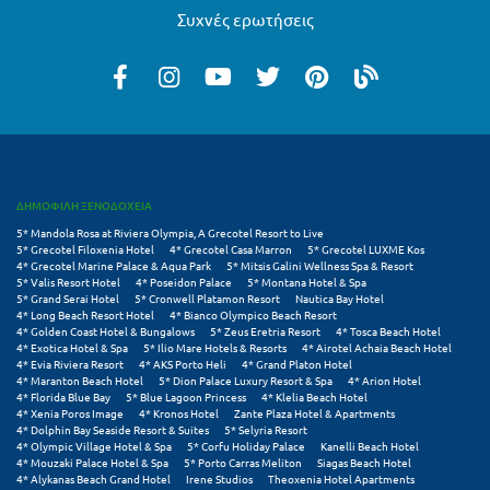
Συχνές ερωτήσεις
Μεθώνη
Μεσολόγγι
Μεσσηνία
Μετέωρα
Μέτσοβο
ΔΗΜΟΦΙΛΗ ΞΕΝΟΔΟΧΕΙΑ
5* Mandola Rosa at Riviera Olympia, A Grecotel Resort to Live
Μήλος
5* Grecotel Filoxenia Hotel
4* Grecotel Casa Marron
5* Grecotel LUXME Kos
4* Grecotel Marine Palace & Aqua Park
5* Mitsis Galini Wellness Spa & Resort
Μονεμβασιά
5* Valis Resort Hotel
4* Poseidon Palace
5* Montana Hotel & Spa
5* Grand Serai Hotel
5* Cronwell Platamon Resort
Nautica Bay Hotel
4* Long Beach Resort Hotel
4* Bianco Olympico Beach Resort
Μουζάκι
4* Golden Coast Hotel & Bungalows
5* Zeus Eretria Resort
4* Tosca Beach Hotel
4* Exotica Hotel & Spa
5* Ilio Mare Hotels & Resorts
4* Airotel Achaia Beach Hotel
Μπαλί Κρήτης
4* Evia Riviera Resort
4* AKS Porto Heli
4* Grand Platon Hotel
4* Maranton Beach Hotel
5* Dion Palace Luxury Resort & Spa
4* Arion Hotel
4* Florida Blue Bay
5* Blue Lagoon Princess
4* Klelia Beach Hotel
Μπάνσκο
4* Xenia Poros Image
4* Kronos Hotel
Zante Plaza Hotel & Apartments
4* Dolphin Bay Seaside Resort & Suites
5* Selyria Resort
Μπούκα Μεσσηνίας
4* Olympic Village Hotel & Spa
5* Corfu Holiday Palace
Kanelli Beach Hotel
4* Mouzaki Palace Hotel & Spa
5* Porto Carras Meliton
Siagas Beach Hotel
4* Alykanas Beach Grand Hotel
Irene Studios
Theoxenia Hotel Apartments
Μύκονος