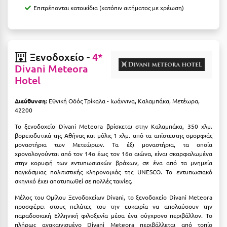
Καρδίτσα
Επιτρέπονται κατοικίδια (κατόπιν αιτήματος με χρέωση)
Κάρπαθος
Καρπενήσι
Ξενοδοχείο -
4*
Κάρυστος
Divani Meteora
Hotel
Κάσος
Κασσάνδρα
Διεύθυνση:
Εθνική Οδός Τρίκαλα - Ιωάννινα, Καλαμπάκα, Μετέωρα,
42200
Καστοριά
Το ξενοδοχείο Divani Meteora βρίσκεται στην Καλαμπάκα, 350 χλμ.
βορειοδυτικά της Αθήνας και μόλις 1 χλμ. από τα απίστευτης ομορφιάς
Κατερίνη
μοναστήρια των Μετεώρων. Τα έξι μοναστήρια, τα οποία
χρονολογούνται από τον 14ο έως τον 16ο αιώνα, είναι σκαρφαλωμένα
Κέα - Τζιά
στην κορυφή των εντυπωσιακών βράχων, σε ένα από τα μνημεία
παγκόσμιας πολιτιστικής κληρονομιάς της UNESCO. Το εντυπωσιακό
Κερατέα
σκηνικό έχει αποτυπωθεί σε πολλές ταινίες.
Κέρκυρα
Μέλος του Ομίλου Ξενοδοχείων Divani, το ξενοδοχείο Divani Meteora
προσφέρει στους πελάτες του την ευκαιρία να απολαύσουν την
Κεφαλονιά
παραδοσιακή Ελληνική φιλοξενία μέσα ένα σύγχρονο περιβάλλον. Το
πλήρως ανακαινισμένο Divani Meteora περιβάλλεται από τοπίο