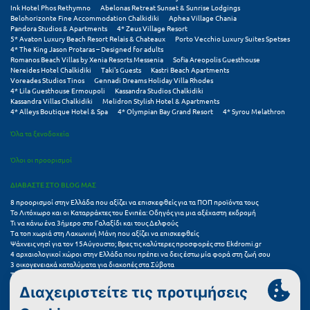
Πόρος
Ink Hotel Phos Rethymno
Abelonas Retreat Sunset & Sunrise Lodgings
Belohorizonte Fine Accommodation Chalkidiki
Aphea Village Chania
Pandora Studios & Apartments
4* Zeus Village Resort
Πόρτο Χέλι
5* Avaton Luxury Beach Resort Relais & Chateaux
Porto Vecchio Luxury Suites Spetses
4* The King Jason Protaras – Designed for adults
Πρέβεζα
Romanos Beach Villas by Xenia Resorts Messenia
Sofia Areopolis Guesthouse
Nereides Hotel Chalkidiki
Taki's Guests
Kastri Beach Apartments
Voreades Studios Tinos
Gennadi Dreams Holiday Villa Rhodes
Πύλος
4* Lila Guesthouse Ermoupoli
Kassandra Studios Chalkidiki
Kassandra Villas Chalkidiki
Melidron Stylish Hotel & Apartments
Πύργος
4* Alleys Boutique Hotel & Spa
4* Olympian Bay Grand Resort
4* Syrou Melathron
Όλα τα ξενοδοχεία
Ρ
Όλοι οι προορισμοί
Ρέθυμνο
ΔΙΑΒΑΣΤΕ ΣΤΟ BLOG ΜΑΣ
Ρίο
8 προορισμοί στην Ελλάδα που αξίζει να επισκεφθείς για τα ΠΟΠ προϊόντα τους
Το Λιτόχωρο και οι Καταρράκτες του Ενιπέα: Οδηγός για μια αξέχαστη εκδρομή
Τι να κάνω ένα 3ήμερο στο Γαλαξίδι και τους Δελφούς
Ρόδος
Τα τοπ χωριά στη Λακωνική Μάνη που αξίζει να επισκεφθείς
Ψάχνεις νησί για τον 15Αύγουστο; Βρες τις καλύτερες προσφορές στο Ekdromi.gr
4 αρχαιολογικοί χώροι στην Ελλάδα που πρέπει να δεις έστω μία φορά στη ζωή σου
Σ
3 οικογενειακά καταλύματα για διακοπές στα Σύβοτα
Τα 11 καλύτερα καλοκαιρινά resorts στην Ελλάδα
7 μικρά ελληνικά νησιά για αξέχαστες καλοκαιρινές διακοπές
Σαλαμίνα
5+1 ινσταγκραμικές παραλίες στην Ελλάδα που αξίζουν μια θέση στο feed σου