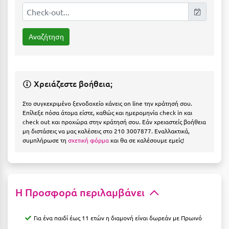
Η
Ηλεία
Ηράκλειο
Θ
Χρειάζεστε βοήθεια;
Θάσος
Στο συγκεκριμένο ξενοδοχείο κάνεις on line την κράτησή σου.
Επίλεξε πόσα άτομα είστε, καθώς και ημερομηνία check in και
Θεσσαλονίκη
check out και προχώρα στην κράτησή σου. Εάν χρειαστείς βοήθεια
μη διστάσεις να μας καλέσεις στο 210 3007877. Εναλλακτικά,
Ι
συμπλήρωσε τη
σχετική φόρμα
και θα σε καλέσουμε εμείς!
Ιεράπετρα
Ιθάκη
Η Προσφορά περιλαμβάνει
Ικαρία
Για ένα παιδί έως 11 ετών η διαμονή είναι δωρεάν με Πρωινό
Ίος