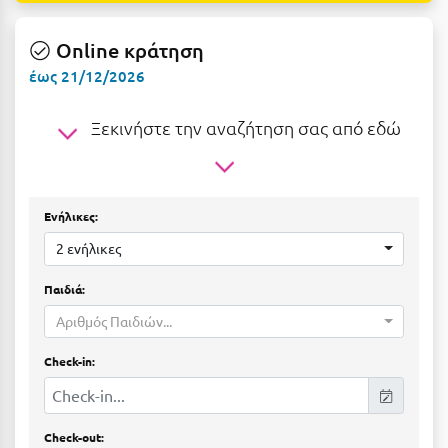
Ε
Online κράτηση
Ελάτη Αρκαδίας
έως 21/12/2026
Ελληνικό Αρκαδίας
Ξεκινήστε την αναζήτηση σας από εδώ
Ελούντα Κρήτης
Ερέτρια
Ερμιόνη
Ενήλικες:
Εύβοια
2 ενήλικες
Ευρυτανία
Παιδιά:
Αριθμός Παιδιών...
Ζ
Check-in:
Ζαγοροχώρια
Ζάκυνθος
Check-out: