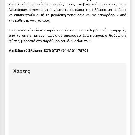
Κοζάνη
εξαιρετικής φυσικής ομορφιάς, τους επιβλητικούς βράχους των
Μετεώρων, δίνοντας τη δυνατότητα σε όλους τους λάτρεις της δράσης
Κοκκώνι Κορινθίας
να επισκεφτούν αυτή τη μοναδική τοποθεσία και να αποδράσουν από
την καθημερινότητά τους.
Κομοτηνή
Το ξενοδοχείο είναι κτισμένο σε ένα σημείο εκθαμβωτικής ομορφιάς,
από το οποίο, μπορεί κανείς να απολαύσει ένα παγκόσμιο θαύμα της
Κόνιτσα
φύσης, μπροστά στο παράθυρο του δωματίου του.
Κόρινθος
Αρ.Ειδικού Σήματος ΕΟΤ: 0727K014A01178701
Κορώνη
Χάρτης
Κουρούτα Ηλείας
Κουφονήσια
Κρήτη
Κρουαζιέρες
Κύθηρα
Κυλλήνη