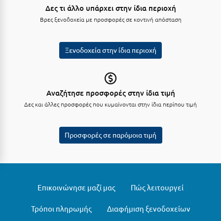
Λευκάδα
Δες τι άλλο υπάρχει στην ίδια περιοχή
Βρες ξενοδοχεία με προσφορές σε κοντινή απόσταση
Λήμνος
Λίμνη Πλαστήρα
Ξενοδοχεία στην ίδια περιοχή
Λιτόχωρο
Λουτρά Πόζαρ
Αναζήτησε προσφορές στην ίδια τιμή
Λουτρά Υπάτης
Δες και άλλες προσφορές που κυμαίνονται στην ίδια περίπου τιμή
Λουτράκι
Λούτσα
Προσφορές σε παρόμοια τιμή
Μ
Μάνη
Επικοινώνησε μαζί μας
Πώς λειτουργεί
Μαραθώνας Αττικής
Τρόποι πληρωμής
Διαφήμιση ξενοδοχείων
Μαρώνεια