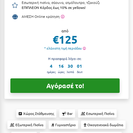
Εσωτερική πισίνα, σάουνα, ατμόλουτρο, τζακούζι
Αργολίδα
ΕΠΙΠΛΕΟΝ Κέρδος έως 10% σε yellows!
Ξενοδοχεία 3 Αστέρων
ΑΜΕΣΗ Online κράτηση
Αριδαία
Ξενοδοχεία 4 Αστέρων
Αρκαδία
από
Ξενοδοχεία 5 Αστέρων
€125
Αρκίτσα
Βίλες
* ελάχιστη τιμή περιόδου
Αρτέμιδα
Κρουαζιέρες
Η προσφορά λήγει σε:
Αρχαία Ολυμπία
Ενοικιαζόμενα Δωμάτια
4
16
30
00
ημέρες
ώρες
λεπτά
δευτ
Αστυπάλαια
Διαμερίσματα
Αγόρασέ το!
Αττική
Studios
Αχαΐα
Boutique Hotels
Ξενώνες
Β
Χώρος Στάθμευσης
Bar
Εσωτερική Πισίνα
Camping
Βansko
Εξωτερική Πισίνα
Γυμναστήριο
Οικογενειακά δωμάτια