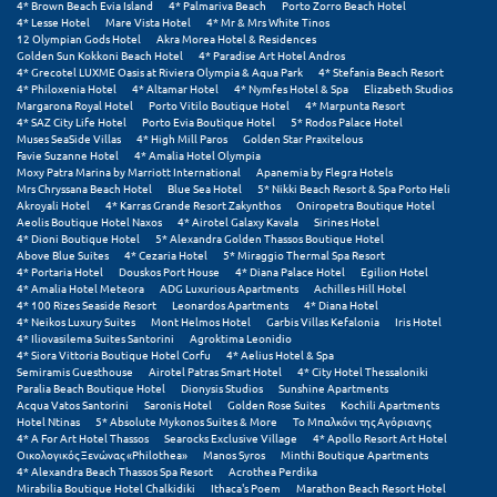
4* Brown Beach Evia Island
4* Palmariva Beach
Porto Zorro Beach Hotel
4* Lesse Hotel
Mare Vista Hotel
4* Mr & Mrs White Tinos
Μυστράς
12 Olympian Gods Hotel
Akra Morea Hotel & Residences
Golden Sun Kokkoni Beach Hotel
4* Paradise Art Hotel Andros
4* Grecotel LUXME Oasis at Riviera Olympia & Aqua Park
4* Stefania Beach Resort
Μυτιλήνη
4* Philoxenia Hotel
4* Altamar Hotel
4* Nymfes Hotel & Spa
Elizabeth Studios
Margarona Royal Hotel
Porto Vitilo Boutique Hotel
4* Marpunta Resort
4* SAZ City Life Hotel
Porto Evia Boutique Hotel
5* Rodos Palace Hotel
Ν
Muses SeaSide Villas
4* High Mill Paros
Golden Star Praxitelous
Favie Suzanne Hotel
4* Amalia Hotel Olympia
Moxy Patra Marina by Marriott International
Apanemia by Flegra Hotels
Νάξος
Mrs Chryssana Beach Hotel
Blue Sea Hotel
5* Nikki Beach Resort & Spa Porto Heli
Akroyali Hotel
4* Karras Grande Resort Zakynthos
Oniropetra Boutique Hotel
Aeolis Boutique Hotel Naxos
4* Airotel Galaxy Kavala
Sirines Hotel
Νάουσα
4* Dioni Boutique Hotel
5* Alexandra Golden Thassos Boutique Hotel
Above Blue Suites
4* Cezaria Hotel
5* Miraggio Thermal Spa Resort
Ναυπακτία
4* Portaria Hotel
Douskos Port House
4* Diana Palace Hotel
Egilion Hotel
4* Amalia Hotel Meteora
ADG Luxurious Apartments
Achilles Hill Hotel
4* 100 Rizes Seaside Resort
Leonardos Apartments
4* Diana Hotel
Ναύπλιο
4* Neikos Luxury Suites
Mont Helmos Hotel
Garbis Villas Kefalonia
Iris Hotel
4* Iliovasilema Suites Santorini
Agroktima Leonidio
Νέα Μάκρη
4* Siora Vittoria Boutique Hotel Corfu
4* Aelius Hotel & Spa
Semiramis Guesthouse
Airotel Patras Smart Hotel
4* City Hotel Thessaloniki
Paralia Beach Boutique Hotel
Dionysis Studios
Sunshine Apartments
Νέα Στύρα Εύβοιας
Acqua Vatos Santorini
Saronis Hotel
Golden Rose Suites
Kochili Apartments
Hotel Ntinas
5* Absolute Mykonos Suites & More
Το Μπαλκόνι της Αγόριανης
Νέοι Πόροι Πιερίας
4* A For Art Hotel Thassos
Searocks Exclusive Village
4* Apollo Resort Art Hotel
Οικολογικός Ξενώνας «Philothea»
Manos Syros
Minthi Boutique Apartments
4* Alexandra Beach Thassos Spa Resort
Acrothea Perdika
Ξ
Mirabilia Boutique Hotel Chalkidiki
Ithaca's Poem
Marathon Beach Resort Hotel