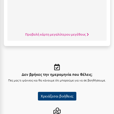
Κύμη Ευβοίας
Κυπαρισσία
Κύπρος
Κως
Προβολή χάρτη μεγαλύτερου μεγέθους
Λ
Λαγκάδια
Λακόπετρα Αχαΐας
Δεν βρήκες την ημερομηνία που θέλεις;
Λακωνία
Πες μας τι ψάχνεις και θα κάνουμε ότι μπορούμε για να σε βοηθήσουμε.
Λασίθι
Λεπτοκαρυά
Χρειάζεσαι βοήθεια;
Λέσβος