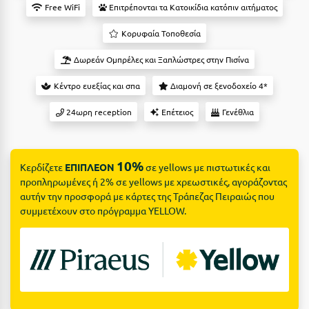
Suites
Βόλος
Free WiFi
Επιτρέπονται τα Κατοικίδια κατόπιν αιτήματος
Βραχάτι Κορινθίας
Κορυφαία Τοποθεσία
Βυτίνα
Δωρεάν Ομπρέλες και Ξαπλώστρες στην Πισίνα
Δες όλες τις προσφορές
Κέντρο ευεξίας και σπα
Διαμονή σε ξενοδοχείο 4*
Γ
Δες όλα τα πακέτα διακοπών
24ωρη reception
Επέτειος
Γενέθλια
Γαλαξiδι
Γλυφάδα
10%
Κερδίζετε
ΕΠΙΠΛΕΟΝ
σε yellows με πιστωτικές και
Γρεβενά
προπληρωμένες ή 2% σε yellows με χρεωστικές, αγοράζοντας
αυτήν την προσφορά με κάρτες της Τράπεζας Πειραιώς που
Γύθειο
συμμετέχουν στο πρόγραμμα YELLOW.
Δ
Δελφοί
Διακοπτό