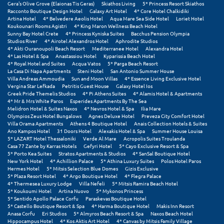
Gera's Olive Grove (Elaionas Tis Geras)
Skiathos Living
5* Princess Resort Skiathos
Racconto Boutique Design Hotel
Galaxy Art Hotel
4* Core Hotel Chalkidiki
Ξυλόκαστρο
Artina Hotel
4* Belvedere Aeolis Hotel
Aqua Mare Sea Side Hotel
Loriet Hotel
Koukounari Rooms Agistri
4* King Maron Wellness Beach Hotel
Sunny Bay Hotel Crete
4* Princess Kyniska Suites
Bacchus Pension Olympia
Studios River
4* Airotel Alexandros Hotel
Aphrodite Studios
Ο
4* Akti Ouranoupoli Beach Resort
Mediterranee Hotel
Alexandra Hotel
4* Las Hotel & Spa
Anastassiou Hotel
Kyparissia Beach Hotel
4* Royal Hotel and Suites
Acqua Vatos
5* Parga Beach Resort
Ορεινή Αρκαδία
La Casa Di Napa Apartments
Steni Hotel
San Antonio Summer House
Villa Andreas Ammoudia
Sun and Moon Villas
4* Essence Living Exclusive Hotel
Ορεινή Ναυπακτία
Vergina Star Lefkada
Petritis Guest House
Galaxy Hotel Ios
Greek Pride Themelis Studios
4* Pi Athens Suites
4* Alamis Hotel & Apartments
4* Mr & Mrs White Paros
Esperides Apartments By The Sea
Π
Melidron Hotel & Suites Naxos
4* Nevros Hotel & Spa
Ilia Mare
Olympios Zeus Hotel Bungalows
Agnes Deluxe Hotel
Preveza City Comfort Hotel
Villa Orama Apartments
Athens 4 Boutique Hotel
Anais Collection Hotels & Suites
Πάλαιρος
Ano Kampos Hotel
31 Doors Hotel
Alexakis Hotel & Spa
Summer House Louisa
5* LAZART Hotel Thessaloniki
Verde Al Mare
Acropolis Suites Troulanda
Casa 77 Zante by Karras Hotels
Gefyri Hotel
5* Cayo Exclusive Resort & Spa
Παξοί
5* Porto Kea Suites
Stratos Apartments & Studios
4* SanSal Boutique Hotel
New York Hotel
4* Achillion Palace
5* Athina Luxury Suites
Polos Hotel Paros
Παραλία Κατερίνης
Hermes Hotel
5* Mitsis Selection Blue Domes
Gizis Exclusive
5* Plaza Resort Hotel
4* Argo Boutique Hotel
4* Flegra Palace
4* Thermesea Luxury Lodge
Villa Nefeli
5* Mitsis Ramira Beach Hotel
Παραλία Λιτοχώρου
5* Koukoumi Hotel
Artina Nuovo
5* Mykonos Princess
5* Sentido Apollo Palace Corfu
Paraskevas Boutique Hotel
Παράλιο Άστρος
5* Castello Boutique Resort & Spa
4* Harma Boutique Hotel
Makis Inn Resort
Anasa Corfu
Eri Studios
5* Almyros Beach Resort & Spa
Naxos Beach Hotel
Hippocampus Hotel
4* Kos Aktis Art Hotel
4* Canvas by Mitsis Family Village