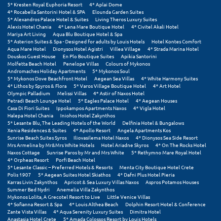
Πάργα
5* Kresten Royal Euphoria Resort
4* Aplai Dome
4* Rocabella Santorini Hotel & SPA
Elounda Garden Suites
Παρνασσός
5* Alexandros Palace Hotel & Suites
Living Theros Luxury Suites
Alexis Hotel Chania
4* Lena Mare Boutique Hotel
4* Civitel Akali Hotel
Mariya Art Living
Aqua Blu Boutique Hotel & Spa
Πάρος
5* Asterion Suites & Spa - Designed for adults by Louis Hotels
Hotel Kontes Comfort
Aqua Mare Hotel
Dionysos Hotel Agistri
Villea Village
4* Strada Marina Hotel
Πάτμος
Douskos Guest House
En Plo Boutique Suites
Apikia Santorini
Molfetta Beach Hotel
Penelope Villas
Colours of Mykonos
Andromaches Holiday Apartments
5* Mykonos Soul
Πάτρα
5* Mykonos Dove Beachfront Hotel
Aegean Sea Villas
4* White Harmony Suites
4* Lithos by Spyros & Flora
5* Varos Village Boutique Hotel
4* Art Hotel
Olympic Palladium
Melissi Villas
4* Astir of Naxos Hotel
Παύλιανη
Petradi Beach Lounge Hotel
5* Eagles Palace Hotel
4* Aegean Houses
Casa Di Fiori Suites
Ippokampos Apartments Naxos
4* Vigla Hotel
Πειραιάς
Halepa Hotel Chania
Iniohos Hotel Zakynthos
5* Lesante Blu, The Leading Hotels of the World
Delfinia Hotel & Bungalows
Xenia Residences & Suites
4* Apollo Resort
Angela Apartments Kos
Πελοπόννησος
Sunrise Beach Suites Syros
Iliovasilema Hotel Naxos
4* Dionysos Sea Side Resort
Mrs Armelina by Mr&Mrs White Hotels
Hotel Ariadne Skyros
4* On The Rocks Hotel
Πήλιο
Naxos Cottage
Sunrise Paros by Mr and Mrs White
5* Rethymno Mare Royal Hotel
4* Orpheas Resort
Porfi Beach Hotel
5* Lesante Classic – Preferred Hotels & Resorts
Menta City Boutique Hotel Crete
Πιερία
Polis 1907
5* Aegean Suites Hotel Skiathos
4* Dafni Plus Hotel Pieria
Karras Livin Zakynthos
Apricot & Sea Luxury Villas Naxos
Aspros Potamos Houses
Πλαταμώνας
Summer Bed Nydri
Anemelia Villa Zakynthos
Mykonos Lolita, A Grecotel Resort to Live
Little Venice Villas
4* Sofianna Resort & Spa
4* Louis Althea Beach
Dolphin Resort Hotel & Conference
Πλύτρα Λακωνίας
Zante Vista Villas
4* Aqua Serenity Luxury Suites
Dimitra Hotel
Anastasia Hotel Crete
5* Amada Colossos Resort by Louis Hotels