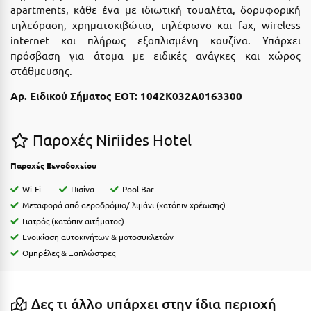
Η
apartments, κάθε ένα με ιδιωτική τουαλέτα, δορυφορική
τηλεόραση, χρηματοκιβώτιο, τηλέφωνο και fax, wireless
Ηλεία
internet και πλήρως εξοπλισμένη κουζίνα. Υπάρχει
πρόσβαση για άτομα με ειδικές ανάγκες και χώρος
Ηράκλειο
στάθμευσης.
Αρ. Ειδικού Σήματος ΕΟΤ: 1042Κ032Α0163300
Θ
Θάσος
Παροχές Niriides Hotel
Θεσσαλονίκη
Παροχές Ξενοδοχείου
Ι
Wi-Fi
Πισίνα
Pool Bar
Μεταφορά από αεροδρόμιο/ λιμάνι (κατόπιν χρέωσης)
Ιεράπετρα
Γιατρός (κατόπιν αιτήματος)
Ενοικίαση αυτοκινήτων & μοτοσυκλετών
Ιθάκη
Ομπρέλες & Ξαπλώστρες
Ικαρία
Ίος
Δες τι άλλο υπάρχει στην ίδια περιοχή