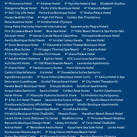
4* Philoxenia Hotel
4* Altamar Hotel
4* Nymfes Hotel & Spa
Elizabeth Studios
Margarona Royal Hotel
Porto Vitilo Boutique Hotel
4* Marpunta Resort
Ξυλόκαστρο
4* SAZ City Life Hotel
Porto Evia Boutique Hotel
5* Rodos Palace Hotel
Muses SeaSide Villas
4* High Mill Paros
Golden Star Praxitelous
Favie Suzanne Hotel
4* Amalia Hotel Olympia
Ο
Moxy Patra Marina by Marriott International
Apanemia by Flegra Hotels
Mrs Chryssana Beach Hotel
Blue Sea Hotel
5* Nikki Beach Resort & Spa Porto Heli
Akroyali Hotel
4* Karras Grande Resort Zakynthos
Oniropetra Boutique Hotel
Ορεινή Αρκαδία
Aeolis Boutique Hotel Naxos
4* Airotel Galaxy Kavala
Sirines Hotel
4* Dioni Boutique Hotel
5* Alexandra Golden Thassos Boutique Hotel
Above Blue Suites
5* Miraggio Thermal Spa Resort
4* Cezaria Hotel
Ορεινή Ναυπακτία
4* Portaria Hotel
Douskos Port House
4* Diana Palace Hotel
4* Amalia Hotel Meteora
Egilion Hotel
ADG Luxurious Apartments
Achilles Hill Hotel
4* 100 Rizes Seaside Resort
Leonardos Apartments
Π
4* Diana Hotel
4* Neikos Luxury Suites
Mont Helmos Hotel
Garbis Villas Kefalonia
Iris Hotel
4* Iliovasilema Suites Santorini
Agroktima Leonidio
4* Siora Vittoria Boutique Hotel Corfu
4* Aelius Hotel & Spa
Πάλαιρος
Semiramis Guesthouse
Airotel Patras Smart Hotel
4* City Hotel Thessaloniki
Paralia Beach Boutique Hotel
Dionysis Studios
Sunshine Apartments
Acqua Vatos Santorini
Saronis Hotel
Golden Rose Suites
Kochili Apartments
Παξοί
Hotel Ntinas
5* Absolute Mykonos Suites & More
Το Μπαλκόνι της Αγόριανης
4* A For Art Hotel Thassos
Searocks Exclusive Village
4* Apollo Resort Art Hotel
Παραλία Κατερίνης
Οικολογικός Ξενώνας «Philothea»
Manos Syros
Minthi Boutique Apartments
4* Alexandra Beach Thassos Spa Resort
Acrothea Perdika
Mirabilia Boutique Hotel Chalkidiki
Ithaca's Poem
Marathon Beach Resort Hotel
Παραλία Λιτοχώρου
Gera's Olive Grove (Elaionas Tis Geras)
Skiathos Living
5* Princess Resort Skiathos
Racconto Boutique Design Hotel
Galaxy Art Hotel
4* Core Hotel Chalkidiki
Παράλιο Άστρος
Artina Hotel
4* Belvedere Aeolis Hotel
Aqua Mare Sea Side Hotel
Loriet Hotel
Koukounari Rooms Agistri
4* King Maron Wellness Beach Hotel
Sunny Bay Hotel Crete
4* Princess Kyniska Suites
Bacchus Pension Olympia