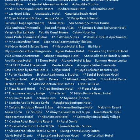
Πάργα
Studios River
4* Airotel Alexandros Hotel
Aphrodite Studios
4* Akti Ouranoupoli Beach Resort
Mediterranee Hotel
Alexandra Hotel
Παρνασσός
4* Las Hotel & Spa
Anastassiou Hotel
Kyparissia Beach Hotel
4* Royal Hotel and Suites
Acqua Vatos
5* Parga Beach Resort
La Casa Di Napa Apartments
Steni Hotel
San Antonio Summer House
Πάρος
Villa Andreas Ammoudia
Sun and Moon Villas
4* Essence Living Exclusive Hotel
Vergina Star Lefkada
Petritis Guest House
Galaxy Hotel Ios
Πάτμος
Greek Pride Themelis Studios
4* Pi Athens Suites
4* Alamis Hotel & Apartments
4* Mr & Mrs White Paros
Esperides Apartments By The Sea
Melidron Hotel & Suites Naxos
4* Nevros Hotel & Spa
Ilia Mare
Πάτρα
Olympios Zeus Hotel Bungalows
Agnes Deluxe Hotel
Preveza City Comfort Hotel
Villa Orama Apartments
Athens 4 Boutique Hotel
Anais Collection Hotels & Suites
Παύλιανη
Ano Kampos Hotel
31 Doors Hotel
Alexakis Hotel & Spa
Summer House Louisa
5* LAZART Hotel Thessaloniki
Verde Al Mare
Acropolis Suites Troulanda
Casa 77 Zante by Karras Hotels
Gefyri Hotel
5* Cayo Exclusive Resort & Spa
Πειραιάς
5* Porto Kea Suites
Stratos Apartments & Studios
4* SanSal Boutique Hotel
New York Hotel
4* Achillion Palace
5* Athina Luxury Suites
Polos Hotel Paros
Πελοπόννησος
Hermes Hotel
5* Mitsis Selection Blue Domes
Gizis Exclusive
5* Plaza Resort Hotel
4* Argo Boutique Hotel
4* Flegra Palace
4* Thermesea Luxury Lodge
Villa Nefeli
5* Mitsis Ramira Beach Hotel
Πήλιο
5* Koukoumi Hotel
Artina Nuovo
5* Mykonos Princess
5* Sentido Apollo Palace Corfu
Paraskevas Boutique Hotel
Πιερία
5* Castello Boutique Resort & Spa
4* Harma Boutique Hotel
Makis Inn Resort
Anasa Corfu
Eri Studios
5* Almyros Beach Resort & Spa
Naxos Beach Hotel
Hippocampus Hotel
4* Kos Aktis Art Hotel
4* Canvas by Mitsis Family Village
Πλαταμώνας
5* Kresten Royal Euphoria Resort
4* Aplai Dome
4* Rocabella Santorini Hotel & SPA
Elounda Garden Suites
5* Alexandros Palace Hotel & Suites
Living Theros Luxury Suites
Πλύτρα Λακωνίας
Alexis Hotel Chania
4* Lena Mare Boutique Hotel
4* Civitel Akali Hotel
Mariya Art Living
Aqua Blu Boutique Hotel & Spa