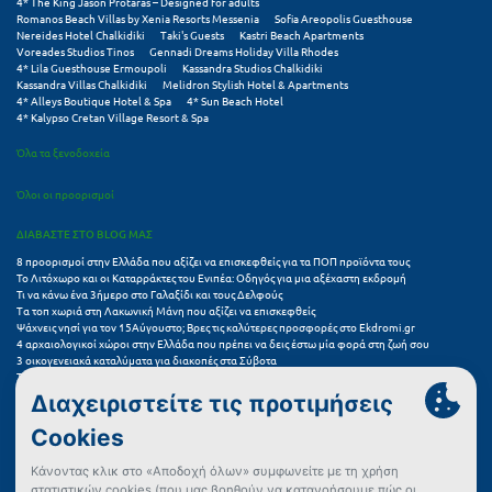
4* The King Jason Protaras – Designed for adults
Σαμοθράκη
Romanos Beach Villas by Xenia Resorts Messenia
Sofia Areopolis Guesthouse
Nereides Hotel Chalkidiki
Taki's Guests
Kastri Beach Apartments
Voreades Studios Tinos
Gennadi Dreams Holiday Villa Rhodes
Σάμος
4* Lila Guesthouse Ermoupoli
Kassandra Studios Chalkidiki
Kassandra Villas Chalkidiki
Melidron Stylish Hotel & Apartments
Σαντορίνη
4* Alleys Boutique Hotel & Spa
4* Sun Beach Hotel
4* Kalypso Cretan Village Resort & Spa
Σέριφος
Όλα τα ξενοδοχεία
Σέρρες
Όλοι οι προορισμοί
Σιθωνία
ΔΙΑΒΑΣΤΕ ΣΤΟ BLOG ΜΑΣ
Σίκινος
8 προορισμοί στην Ελλάδα που αξίζει να επισκεφθείς για τα ΠΟΠ προϊόντα τους
Το Λιτόχωρο και οι Καταρράκτες του Ενιπέα: Οδηγός για μια αξέχαστη εκδρομή
Τι να κάνω ένα 3ήμερο στο Γαλαξίδι και τους Δελφούς
Σίφνος
Τα τοπ χωριά στη Λακωνική Μάνη που αξίζει να επισκεφθείς
Ψάχνεις νησί για τον 15Αύγουστο; Βρες τις καλύτερες προσφορές στο Ekdromi.gr
4 αρχαιολογικοί χώροι στην Ελλάδα που πρέπει να δεις έστω μία φορά στη ζωή σου
Σκαφιδιά Ηλείας
3 οικογενειακά καταλύματα για διακοπές στα Σύβοτα
Τα 11 καλύτερα καλοκαιρινά resorts στην Ελλάδα
Σκιάθος
7 μικρά ελληνικά νησιά για αξέχαστες καλοκαιρινές διακοπές
5+1 ινσταγκραμικές παραλίες στην Ελλάδα που αξίζουν μια θέση στο feed σου
Σκόπελος
Συχνές Ερωτήσεις (FAQs) για Ξενοδοχεία
Σκύρος