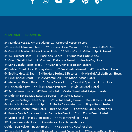
Μυστράς
Μυτιλήνη
ΔΗΜΟΦΙΛΗ ΞΕΝΟΔΟΧΕΙΑ
Ν
5* Mandola Rosa at Riviera Olympia, A Grecotel Resort to Live
5* Grecotel Filoxenia Hotel
4* Grecotel Casa Marron
5* Grecotel LUXME Kos
Νάξος
4* Grecotel Marine Palace & Aqua Park
5* Mitsis Galini Wellness Spa & Resort
5* Valis Resort Hotel
4* Poseidon Palace
5* Montana Hotel & Spa
Νάουσα
5* Grand Serai Hotel
5* Cronwell Platamon Resort
Nautica Bay Hotel
4* Long Beach Resort Hotel
4* Bianco Olympico Beach Resort
4* Golden Coast Hotel & Bungalows
5* Zeus Eretria Resort
4* Tosca Beach Hotel
Ναυπακτία
4* Exotica Hotel & Spa
5* Ilio Mare Hotels & Resorts
4* Airotel Achaia Beach Hotel
4* Evia Riviera Resort
4* AKS Porto Heli
4* Grand Platon Hotel
Ναύπλιο
4* Maranton Beach Hotel
5* Dion Palace Luxury Resort & Spa
4* Arion Hotel
4* Florida Blue Bay
5* Blue Lagoon Princess
4* Klelia Beach Hotel
4* Xenia Poros Image
4* Kronos Hotel
Zante Plaza Hotel & Apartments
Νέα Μάκρη
4* Dolphin Bay Seaside Resort & Suites
5* Selyria Resort
4* Olympic Village Hotel & Spa
5* Corfu Holiday Palace
Kanelli Beach Hotel
4* Mouzaki Palace Hotel & Spa
5* Porto Carras Meliton
Siagas Beach Hotel
Νέα Στύρα Εύβοιας
4* Alykanas Beach Grand Hotel
Irene Studios
Theoxenia Hotel Apartments
4* Brown Beach Evia Island
4* Palmariva Beach
Porto Zorro Beach Hotel
Νέοι Πόροι Πιερίας
4* Lesse Hotel
Mare Vista Hotel
4* Mr & Mrs White Tinos
12 Olympian Gods Hotel
Akra Morea Hotel & Residences
Golden Sun Kokkoni Beach Hotel
4* Paradise Art Hotel Andros
Ξ
4* Grecotel LUXME Oasis at Riviera Olympia & Aqua Park
4* Stefania Beach Resort