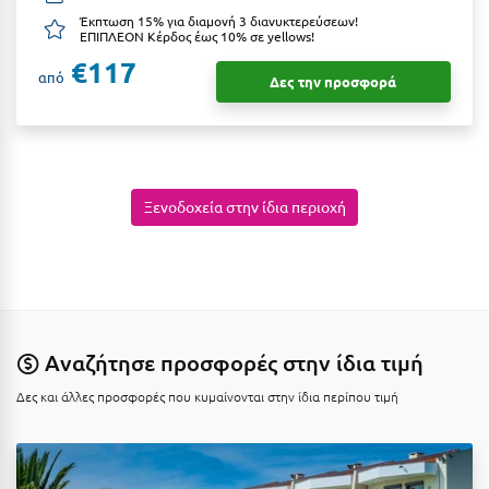
Καρδίτσα
Έκπτωση 15% για διαμονή 3 διανυκτερεύσεων!
ΕΠΙΠΛΕΟΝ Κέρδος έως 10% σε yellows!
Κάρπαθος
€117
από
Δες την προσφορά
Καρπενήσι
Κάρυστος
Κάσος
Ξενοδοχεία στην ίδια περιοχή
Κασσάνδρα
Καστοριά
Κατερίνη
Κέα - Τζιά
Αναζήτησε προσφορές στην ίδια τιμή
Κερατέα
Δες και άλλες προσφορές που κυμαίνονται στην ίδια περίπου τιμή
Κέρκυρα
Κεφαλονιά