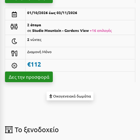
Suites
Βόλος
01/10/2026 έως 03/11/2026
Βραχάτι Κορινθίας
2 άτομα
Βυτίνα
Δες όλες τις προσφορές
σε
Studio Mountain - Gardens View
+16 επιλογές
2
νύχτες
Γ
Δες όλα τα πακέτα διακοπών
Διαμονή Μόνο
Γαλαξiδι
€112
Γλυφάδα
Δες την προσφορά
Γρεβενά
Γύθειο
Οικογενειακά δωμάτια
Δ
Δελφοί
To ξενοδοχείο
Διακοπτό