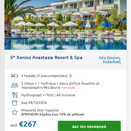
Κοζάνη
Κοκκώνι Κορινθίας
Κομοτηνή
Κόνιτσα
Κόρινθος
5* Xenios Anastasia Resort & Spa
Νέα Σκιώνη,
Κορώνη
Χαλκιδική
Κουρούτα Ηλείας
4 Ημέρες (3 Διανυκτερεύσεις)
Κουφονήσια
2 άτομα + 1 παιδί έως 1 έτους
Δίκλινο δωμάτιο με
περιορισμένη θέα βουνό
+ επιλογές
Κρήτη
Ημιδιατροφή + Ποτά / All Inclusive
έως 09/10/2026
Κρουαζιέρες
Μπροστά στην παραλία!
Κύθηρα
ΕΠΙΠΛΕΟΝ Κέρδος έως 10% σε yellows!
€267
από
Κυλλήνη
Δες την προσφορά