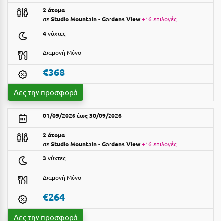
2 άτομα
Αργολίδα
Ξενοδοχεία 3 Αστέρων
σε
Studio Mountain - Gardens View
+16 επιλογές
Αριδαία
4
νύχτες
Ξενοδοχεία 4 Αστέρων
Αρκαδία
Ξενοδοχεία 5 Αστέρων
Διαμονή Μόνο
Αρκίτσα
€368
Βίλες
Αρτέμιδα
Κρουαζιέρες
Δες την προσφορά
Αρχαία Ολυμπία
Ενοικιαζόμενα Δωμάτια
01/09/2026 έως 30/09/2026
Αστυπάλαια
Διαμερίσματα
2 άτομα
Αττική
σε
Studio Mountain - Gardens View
+16 επιλογές
Studios
3
νύχτες
Αχαΐα
Boutique Hotels
Διαμονή Μόνο
Ξενώνες
Β
€264
Camping
Βansko
Δες την προσφορά