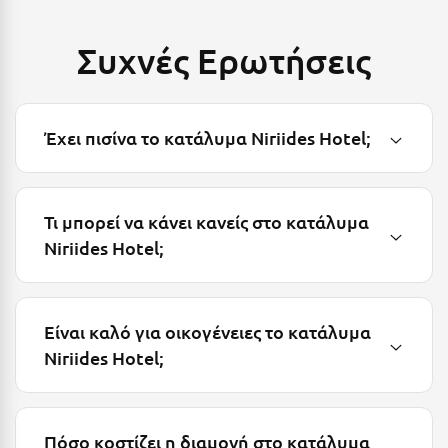
Λευκάδα
Λήμνος
Συχνές Ερωτήσεις
Λίμνη Πλαστήρα
Λιτόχωρο
Έχει πισίνα το κατάλυμα Niriides Hotel;
Λουτρά Πόζαρ
Λουτρά Υπάτης
Τι μπορεί να κάνει κανείς στο κατάλυμα
Λουτράκι
Niriides Hotel;
Λούτσα
Μ
Είναι καλό για οικογένειες το κατάλυμα
Niriides Hotel;
Μάνη
Μαραθώνας Αττικής
Μαρώνεια
Πόσο κοστίζει η διαμονή στο κατάλυμα