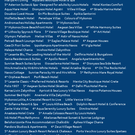
Πόρος
5* Asterion Suites & Spa - Designed for adults by Louis Hotels
Hotel Kontes Comfort
Aqua Mare Hotel
Dionysos Hotel Agistri
Villea Village
4* Strada Marina Hotel
Douskos Guest House
En Plo Boutique Suites
Apikia Santorini
Πόρτο Χέλι
Molfetta Beach Hotel
Penelope Villas
Colours of Mykonos
Andromaches Holiday Apartments
5* Mykonos Soul
Πρέβεζα
5* Mykonos Dove Beachfront Hotel
Aegean Sea Villas
4* White Harmony Suites
4* Lithos by Spyros & Flora
5* Varos Village Boutique Hotel
4* Art Hotel
Olympic Palladium
Melissi Villas
4* Astir of Naxos Hotel
Πύλος
Petradi Beach Lounge Hotel
5* Eagles Palace Hotel
4* Aegean Houses
Casa Di Fiori Suites
Ippokampos Apartments Naxos
4* Vigla Hotel
Πύργος
Halepa Hotel Chania
Iniohos Hotel Zakynthos
5* Lesante Blu, The Leading Hotels of the World
Delfinia Hotel & Bungalows
Xenia Residences & Suites
4* Apollo Resort
Angela Apartments Kos
Ρ
Sunrise Beach Suites Syros
Iliovasilema Hotel Naxos
4* Dionysos Sea Side Resort
Mrs Armelina by Mr&Mrs White Hotels
Hotel Ariadne Skyros
4* On The Rocks Hotel
Naxos Cottage
Sunrise Paros by Mr and Mrs White
5* Rethymno Mare Royal Hotel
Ρέθυμνο
4* Orpheas Resort
Porfi Beach Hotel
5* Lesante Classic – Preferred Hotels & Resorts
Menta City Boutique Hotel Crete
Polis 1907
5* Aegean Suites Hotel Skiathos
4* Dafni Plus Hotel Pieria
Ρίο
Karras Livin Zakynthos
Apricot & Sea Luxury Villas Naxos
Aspros Potamos Houses
Summer Bed Nydri
Anemelia Villa Zakynthos
Ρόδος
Mykonos Lolita, A Grecotel Resort to Live
Little Venice Villas
4* Sofianna Resort & Spa
4* Louis Althea Beach
Dolphin Resort Hotel & Conference
Zante Vista Villas
4* Aqua Serenity Luxury Suites
Dimitra Hotel
Anastasia Hotel Crete
5* Amada Colossos Resort by Louis Hotels
Σ
Ink Hotel Phos Rethymno
Abelonas Retreat Sunset & Sunrise Lodgings
Belohorizonte Fine Accommodation Chalkidiki
Aphea Village Chania
Pandora Studios & Apartments
4* Zeus Village Resort
Σαλαμίνα
5* Avaton Luxury Beach Resort Relais & Chateaux
Porto Vecchio Luxury Suites Spetses