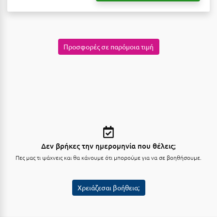
Κύμη Ευβοίας
Κυπαρισσία
Κύπρος
Προσφορές σε παρόμοια τιμή
Κως
Λ
Λαγκάδια
Λακόπετρα Αχαΐας
Λακωνία
Δεν βρήκες την ημερομηνία που θέλεις;
Πες μας τι ψάχνεις και θα κάνουμε ότι μπορούμε για να σε βοηθήσουμε.
Λασίθι
Λεπτοκαρυά
Χρειάζεσαι βοήθεια;
Λέσβος