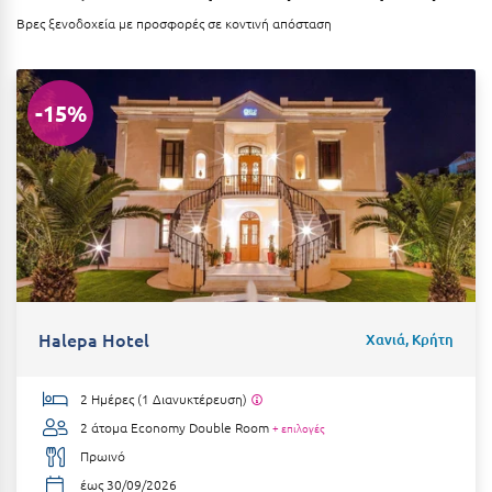
Ιωάννινα
Βρες ξενοδοχεία με προσφορές σε κοντινή απόσταση
Κ
-15%
Καβάλα
Καλάβρυτα
Καλαμάτα
Κάλαμος
Καλαμπάκα
Κάλυμνος
Halepa Hotel
Χανιά, Κρήτη
Καμένα Βούρλα
2 Ημέρες (1 Διανυκτέρευση)
Καρδάμαινα
2 άτομα
Economy Double Room
+ επιλογές
Καρδαμύλη
Πρωινό
έως 30/09/2026