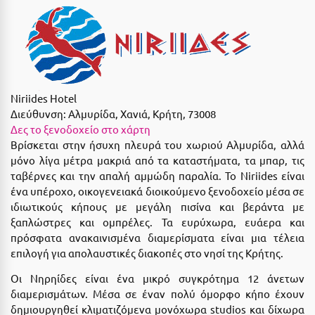
Ε
Ελάτη Αρκαδίας
Ελληνικό Αρκαδίας
Ελούντα Κρήτης
Niriides Hotel
Διεύθυνση:
Αλμυρίδα, Χανιά, Κρήτη, 73008
Ερέτρια
Δες το ξενοδοχείο στο χάρτη
Ερμιόνη
Βρίσκεται στην ήσυχη πλευρά του χωριού Αλμυρίδα, αλλά
μόνο λίγα μέτρα μακριά από τα καταστήματα, τα μπαρ, τις
Εύβοια
ταβέρνες και την απαλή αμμώδη παραλία. Το Niriides είναι
ένα υπέροχο, οικογενειακά διοικούμενο ξενοδοχείο μέσα σε
Ευρυτανία
ιδιωτικούς κήπους με μεγάλη πισίνα και βεράντα με
ξαπλώστρες και ομπρέλες. Τα ευρύχωρα, ευάερα και
Ζ
πρόσφατα ανακαινισμένα διαμερίσματα είναι μια τέλεια
επιλογή για απολαυστικές διακοπές στο νησί της Κρήτης.
Ζαγοροχώρια
Οι Νηρηίδες είναι ένα μικρό συγκρότημα 12 άνετων
Ζάκυνθος
διαμερισμάτων. Μέσα σε έναν πολύ όμορφο κήπο έχουν
δημιουργηθεί κλιματιζόμενα μονόχωρα studios και δίχωρα