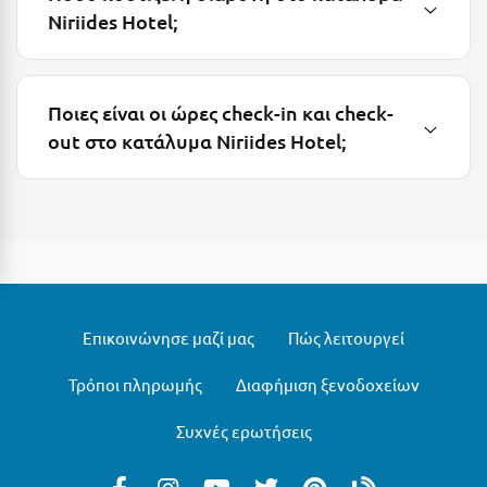
Niriides Hotel;
Μεθώνη
Μεσολόγγι
Ποιες είναι οι ώρες check-in και check-
Μεσσηνία
out στο κατάλυμα Niriides Hotel;
Μετέωρα
Μέτσοβο
Μήλος
Μονεμβασιά
Μουζάκι
Επικοινώνησε μαζί μας
Πώς λειτουργεί
Μπαλί Κρήτης
Τρόποι πληρωμής
Διαφήμιση ξενοδοχείων
Μπάνσκο
Συχνές ερωτήσεις
Μπούκα Μεσσηνίας
Μύκονος