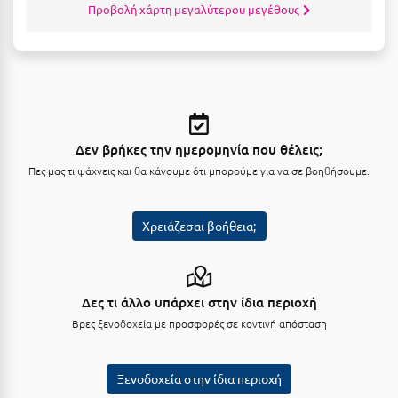
Καρδίτσα
Προβολή χάρτη μεγαλύτερου μεγέθους
Κάρπαθος
Καρπενήσι
Κάρυστος
Κάσος
Δεν βρήκες την ημερομηνία που θέλεις;
Πες μας τι ψάχνεις και θα κάνουμε ότι μπορούμε για να σε βοηθήσουμε.
Κασσάνδρα
Καστοριά
Χρειάζεσαι βοήθεια;
Κατερίνη
Κέα - Τζιά
Δες τι άλλο υπάρχει στην ίδια περιοχή
Κερατέα
Βρες ξενοδοχεία με προσφορές σε κοντινή απόσταση
Κέρκυρα
Κεφαλονιά
Ξενοδοχεία στην ίδια περιοχή