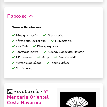
Ε
Ελάτη Αρκαδίας
Παροχές
Ελληνικό Αρκαδίας
Παροχές Ξενοδοχείου
Ελούντα Κρήτης
24ωρη ρεσεψιόν
Κλιματισμός
Ερέτρια
Κέντρο ευεξίας και σπα
Γυμναστήριο
Kids Club
Εξωτερική πισίνα
Ερμιόνη
Εσωτερική πισίνα
Δωρεάν χώρος στάθμευσης
7 Εστιατόρια
Μπαρ
Δωρεάν Wi-Fi
Εύβοια
Συνεδριακός χώρος
Γήπεδο γκόλφ
Ευρυτανία
Γήπεδο τενις
Ζ
Ζαγοροχώρια
Ξενοδοχείο -
5*
Mandarin Oriental,
Ζάκυνθος
Costa Navarino