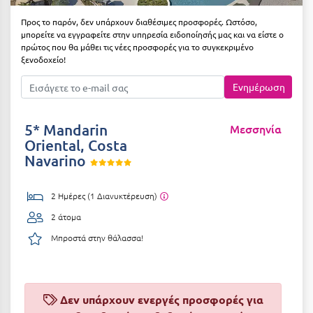
Αιδηψός
ΤΎΠΟΣ ΔΙΑΤΡΟΦΉΣ
Προς το παρόν, δεν υπάρχουν διαθέσιμες προσφορές. Ωστόσο,
μπορείτε να εγγραφείτε στην υπηρεσία ειδοποίησής μας και να είστε ο
Διαμονή Μόνο
Αλεξανδρούπολη
πρώτος που θα μάθει τις νέες προσφορές για το συγκεκριμένο
ξενοδοχείο!
Πρωινό
Αλισσός Αχαΐας
Ενημέρωση
Ημιδιατροφή
Αλόννησος
Ημιδιατροφή + Ποτά
Αμαλιάδα
5* Mandarin
Μεσσηνία
Oriental, Costa
Πλήρης Διατροφή
Αμάρυνθος
Navarino
All Inclusive
Αμοργός
Ένα Γεύμα
2 Ημέρες (1 Διανυκτέρευση)
Αμφίκλεια
2 άτομα
Δύο Γεύματα + Ποτά
Ανάβυσσος
Μπροστά στην θάλασσα!
Άνδρος
ΤΎΠΟΣ ΚΑΤΑΛΎΜΑΤΟΣ
Αντίπαρος
Ξενοδοχεία 1 Αστέρι
Δεν υπάρχουν ενεργές προσφορές για
Αράχωβα
Ξενοδοχεία 2 Αστέρων