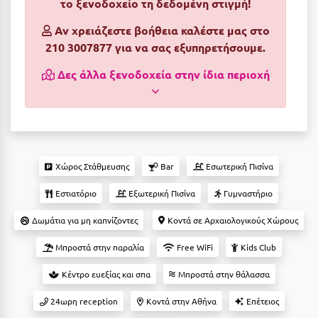
το ξενοδοχείο τη δεδομένη στιγμή!
Αργολίδα
Ξενοδοχεία 3 Αστέρων
Αν χρειάζεστε βοήθεια καλέστε μας στο
Αριδαία
210 3007877 για να σας εξυπηρετήσουμε.
Ξενοδοχεία 4 Αστέρων
Αρκαδία
Δες άλλα ξενοδοχεία στην ίδια περιοχή
Ξενοδοχεία 5 Αστέρων
Αρκίτσα
Βίλες
Αρτέμιδα
Κρουαζιέρες
Αρχαία Ολυμπία
Ενοικιαζόμενα Δωμάτια
Χώρος Στάθμευσης
Bar
Εσωτερική Πισίνα
Αστυπάλαια
Διαμερίσματα
Εστιατόριο
Εξωτερική Πισίνα
Γυμναστήριο
Αττική
Studios
Δωμάτια για μη καπνίζοντες
Κοντά σε Αρχαιολογικούς Χώρους
Αχαΐα
Boutique Hotels
Μπροστά στην παραλία
Free WiFi
Kids Club
Ξενώνες
Β
Κέντρο ευεξίας και σπα
Μπροστά στην θάλασσα
Camping
Βansko
24ωρη reception
Κοντά στην Αθήνα
Επέτειος