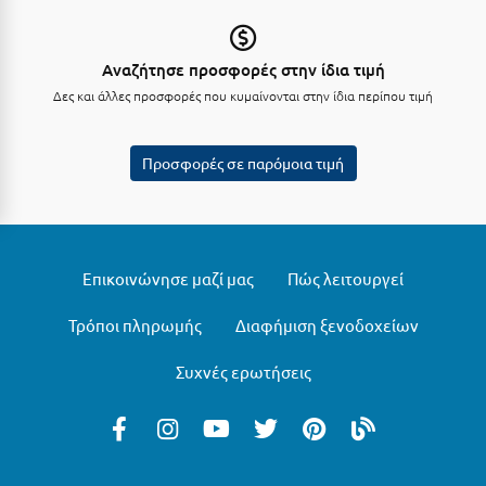
Κοζάνη
Κοκκώνι Κορινθίας
Αναζήτησε προσφορές στην ίδια τιμή
Κομοτηνή
Δες και άλλες προσφορές που κυμαίνονται στην ίδια περίπου τιμή
Κόνιτσα
Προσφορές σε παρόμοια τιμή
Κόρινθος
Κορώνη
Κουρούτα Ηλείας
Επικοινώνησε μαζί μας
Πώς λειτουργεί
Κουφονήσια
Τρόποι πληρωμής
Διαφήμιση ξενοδοχείων
Κρήτη
Συχνές ερωτήσεις
Κρουαζιέρες
Κύθηρα
Κυλλήνη