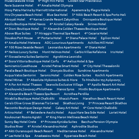
Muses SeaSide Villas
4* High Mill Paros
Golden Star Praxitelous
Λευκάδα
Favie Suzanne Hotel
4* Amalia Hotel Olympia
Moxy Patra Marina by Marriott International
Apanemia by Flegra Hotels
Λήμνος
Mrs Chryssana Beach Hotel
Blue Sea Hotel
5* Nikki Beach Resort & Spa Porto Heli
Akroyali Hotel
4* Karras Grande Resort Zakynthos
Oniropetra Boutique Hotel
Aeolis Boutique Hotel Naxos
4* Airotel Galaxy Kavala
Sirines Hotel
Λίμνη Πλαστήρα
4* Dioni Boutique Hotel
5* Alexandra Golden Thassos Boutique Hotel
Above Blue Suites
5* Miraggio Thermal Spa Resort
4* Cezaria Hotel
Λιτόχωρο
Douskos Port House
4* Portaria Hotel
4* Diana Palace Hotel
Egilion Hotel
4* Amalia Hotel Meteora
ADG Luxurious Apartments
Achilles Hill Hotel
4* 100 Rizes Seaside Resort
Leonardos Apartments
4* Diana Hotel
Λουτρά Πόζαρ
4* Neikos Luxury Suites
Mont Helmos Hotel
Garbis Villas Kefalonia
Iris Hotel
4* Iliovasilema Suites Santorini
Agroktima Leonidio
Λουτρά Υπάτης
4* Siora Vittoria Boutique Hotel Corfu
4* Aelius Hotel & Spa
Semiramis Guesthouse
Airotel Patras Smart Hotel
4* City Hotel Thessaloniki
Paralia Beach Boutique Hotel
Dionysis Studios
Sunshine Apartments
Λουτράκι
Acqua Vatos Santorini
Saronis Hotel
Golden Rose Suites
Kochili Apartments
Hotel Ntinas
5* Absolute Mykonos Suites & More
Το Μπαλκόνι της Αγόριανης
Λούτσα
4* A For Art Hotel Thassos
Searocks Exclusive Village
4* Apollo Resort Art Hotel
Οικολογικός Ξενώνας «Philothea»
Manos Syros
Minthi Boutique Apartments
4* Alexandra Beach Thassos Spa Resort
Acrothea Perdika
Μ
Mirabilia Boutique Hotel Chalkidiki
Ithaca's Poem
Marathon Beach Resort Hotel
Gera's Olive Grove (Elaionas Tis Geras)
Skiathos Living
5* Princess Resort Skiathos
Racconto Boutique Design Hotel
Galaxy Art Hotel
4* Core Hotel Chalkidiki
Μάνη
Artina Hotel
4* Belvedere Aeolis Hotel
Aqua Mare Sea Side Hotel
Loriet Hotel
Koukounari Rooms Agistri
4* King Maron Wellness Beach Hotel
Sunny Bay Hotel Crete
4* Princess Kyniska Suites
Bacchus Pension Olympia
Μαραθώνας Αττικής
Studios River
4* Airotel Alexandros Hotel
Aphrodite Studios
4* Akti Ouranoupoli Beach Resort
Mediterranee Hotel
Alexandra Hotel
4* Las Hotel & Spa
Anastassiou Hotel
Kyparissia Beach Hotel
Μαρώνεια