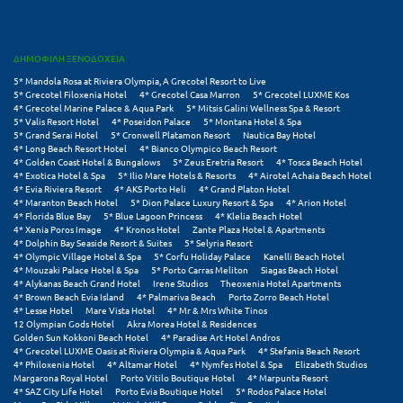
Κύμη Ευβοίας
Κυπαρισσία
ΔΗΜΟΦΙΛΗ ΞΕΝΟΔΟΧΕΙΑ
5* Mandola Rosa at Riviera Olympia, A Grecotel Resort to Live
Κύπρος
5* Grecotel Filoxenia Hotel
4* Grecotel Casa Marron
5* Grecotel LUXME Kos
4* Grecotel Marine Palace & Aqua Park
5* Mitsis Galini Wellness Spa & Resort
Κως
5* Valis Resort Hotel
4* Poseidon Palace
5* Montana Hotel & Spa
5* Grand Serai Hotel
5* Cronwell Platamon Resort
Nautica Bay Hotel
4* Long Beach Resort Hotel
4* Bianco Olympico Beach Resort
Λ
4* Golden Coast Hotel & Bungalows
5* Zeus Eretria Resort
4* Tosca Beach Hotel
4* Exotica Hotel & Spa
5* Ilio Mare Hotels & Resorts
4* Airotel Achaia Beach Hotel
4* Evia Riviera Resort
4* AKS Porto Heli
4* Grand Platon Hotel
Λαγκάδια
4* Maranton Beach Hotel
5* Dion Palace Luxury Resort & Spa
4* Arion Hotel
4* Florida Blue Bay
5* Blue Lagoon Princess
4* Klelia Beach Hotel
4* Xenia Poros Image
4* Kronos Hotel
Zante Plaza Hotel & Apartments
Λακόπετρα Αχαΐας
4* Dolphin Bay Seaside Resort & Suites
5* Selyria Resort
4* Olympic Village Hotel & Spa
5* Corfu Holiday Palace
Kanelli Beach Hotel
Λακωνία
4* Mouzaki Palace Hotel & Spa
5* Porto Carras Meliton
Siagas Beach Hotel
4* Alykanas Beach Grand Hotel
Irene Studios
Theoxenia Hotel Apartments
4* Brown Beach Evia Island
4* Palmariva Beach
Porto Zorro Beach Hotel
Λασίθι
4* Lesse Hotel
Mare Vista Hotel
4* Mr & Mrs White Tinos
12 Olympian Gods Hotel
Akra Morea Hotel & Residences
Golden Sun Kokkoni Beach Hotel
4* Paradise Art Hotel Andros
Λεπτοκαρυά
4* Grecotel LUXME Oasis at Riviera Olympia & Aqua Park
4* Stefania Beach Resort
4* Philoxenia Hotel
4* Altamar Hotel
4* Nymfes Hotel & Spa
Elizabeth Studios
Λέσβος
Margarona Royal Hotel
Porto Vitilo Boutique Hotel
4* Marpunta Resort
4* SAZ City Life Hotel
Porto Evia Boutique Hotel
5* Rodos Palace Hotel