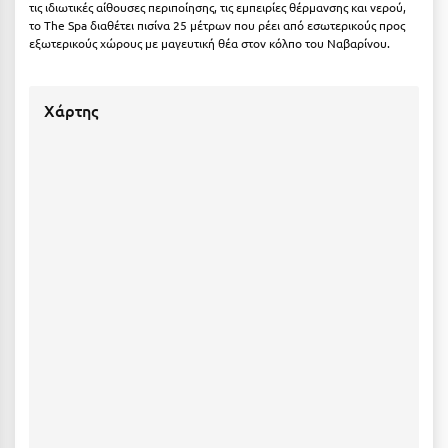
τις ιδιωτικές αίθουσες περιποίησης, τις εμπειρίες θέρμανσης και νερού,
Ιωάννινα
το The Spa διαθέτει πισίνα 25 μέτρων που ρέει από εσωτερικούς προς
εξωτερικούς χώρους με μαγευτική θέα στον κόλπο του Ναβαρίνου.
Κ
Χάρτης
Καβάλα
Καλάβρυτα
Καλαμάτα
Κάλαμος
Καλαμπάκα
Κάλυμνος
Καμένα Βούρλα
Καρδάμαινα
Καρδαμύλη