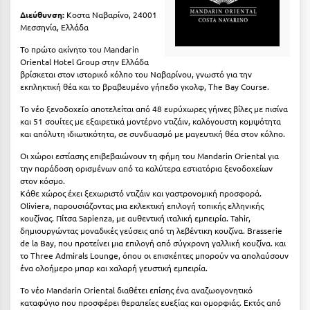
Η
Διεύθυνση:
Κοστα Ναβαρίνο, 24001
Μεσσηνία, Ελλάδα
Ηλεία
Το πρώτο ακίνητο του Mandarin
Oriental Hotel Group στην Ελλάδα
Ηράκλειο
βρίσκεται στον ιστορικό κόλπο του Ναβαρίνου, γνωστό για την
εκπληκτική θέα και το βραβευμένο γήπεδο γκολφ, The Bay Course.
Θ
Το νέο ξενοδοχείο αποτελείται από 48 ευρύχωρες γήινες βίλες με πισίνα
και 51 σουίτες με εξαιρετικά μοντέρνο ντιζάιν, καλόγουστη κομψότητα
Θάσος
και απόλυτη ιδιωτικότητα, σε συνδυασμό με μαγευτική θέα στον κόλπο.
Θεσσαλονίκη
Οι χώροι εστίασης επιβεβαιώνουν τη φήμη του Mandarin Oriental για
την παράδοση ορισμένων από τα καλύτερα εστιατόρια ξενοδοχείων
στον κόσμο.
Ι
Κάθε χώρος έχει ξεχωριστό ντιζάιν και γαστρονομική προσφορά.
Oliviera, παρουσιάζοντας μια εκλεκτική επιλογή τοπικής ελληνικής
Ιεράπετρα
κουζίνας. Πίτσα Sapienza, με αυθεντική ιταλική εμπειρία. Tahir,
δημιουργώντας μοναδικές γεύσεις από τη λεβέντικη κουζίνα. Brasserie
Ιθάκη
de la Bay, που προτείνει μια επιλογή από σύγχρονη γαλλική κουζίνα. και
το Three Admirals Lounge, όπου οι επισκέπτες μπορούν να απολαύσουν
ένα ολοήμερο μπαρ και χαλαρή γευστική εμπειρία.
Ικαρία
Το νέο Mandarin Oriental διαθέτει επίσης ένα αναζωογονητικό
Ίος
καταφύγιο που προσφέρει θεραπείες ευεξίας και ομορφιάς. Εκτός από