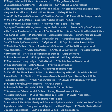
4* Royal Hotel and Suites
Acqua Vatos
5* Parga Beach Resort
La Casa Di Napa Apartments
Steni Hotel
San Antonio Summer House
Μεθώνη
Villa Andreas Ammoudia
Sun and Moon Villas
4* Essence Living Exclusive Hotel
Vergina Star Lefkada
Petritis Guest House
Galaxy Hotel Ios
Greek Pride Themelis Studios
4* Pi Athens Suites
4* Alamis Hotel & Apartments
Μεσολόγγι
4* Mr & Mrs White Paros
Esperides Apartments By The Sea
Melidron Hotel & Suites Naxos
4* Nevros Hotel & Spa
Ilia Mare
Μεσσηνία
Olympios Zeus Hotel Bungalows
Agnes Deluxe Hotel
Preveza City Comfort Hotel
Villa Orama Apartments
Athens 4 Boutique Hotel
Anais Collection Hotels & Suites
Ano Kampos Hotel
31 Doors Hotel
Alexakis Hotel & Spa
Summer House Louisa
Μετέωρα
5* LAZART Hotel Thessaloniki
Verde Al Mare
Acropolis Suites Troulanda
Casa 77 Zante by Karras Hotels
Gefyri Hotel
5* Cayo Exclusive Resort & Spa
Μέτσοβο
5* Porto Kea Suites
Stratos Apartments & Studios
4* SanSal Boutique Hotel
New York Hotel
4* Achillion Palace
5* Athina Luxury Suites
Polos Hotel Paros
Hermes Hotel
5* Mitsis Selection Blue Domes
Gizis Exclusive
Μήλος
5* Plaza Resort Hotel
4* Argo Boutique Hotel
4* Flegra Palace
4* Thermesea Luxury Lodge
Villa Nefeli
5* Mitsis Ramira Beach Hotel
Μονεμβασιά
5* Koukoumi Hotel
Artina Nuovo
5* Mykonos Princess
5* Sentido Apollo Palace Corfu
Paraskevas Boutique Hotel
5* Castello Boutique Resort & Spa
4* Harma Boutique Hotel
Makis Inn Resort
Μουζάκι
Anasa Corfu
Eri Studios
5* Almyros Beach Resort & Spa
Naxos Beach Hotel
Hippocampus Hotel
4* Kos Aktis Art Hotel
4* Canvas by Mitsis Family Village
Μπαλί Κρήτης
5* Kresten Royal Euphoria Resort
4* Aplai Dome
4* Rocabella Santorini Hotel & SPA
Elounda Garden Suites
5* Alexandros Palace Hotel & Suites
Living Theros Luxury Suites
Μπάνσκο
Alexis Hotel Chania
4* Lena Mare Boutique Hotel
4* Civitel Akali Hotel
Mariya Art Living
Aqua Blu Boutique Hotel & Spa
Μπούκα Μεσσηνίας
5* Asterion Suites & Spa - Designed for adults by Louis Hotels
Hotel Kontes Comfort
Aqua Mare Hotel
Dionysos Hotel Agistri
Villea Village
4* Strada Marina Hotel
Douskos Guest House
En Plo Boutique Suites
Apikia Santorini
Μύκονος