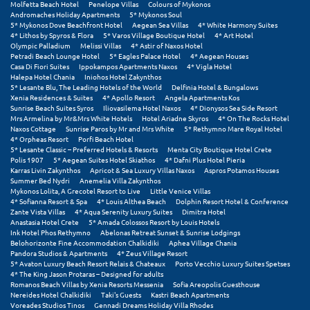
Molfetta Beach Hotel
Penelope Villas
Colours of Mykonos
Andromaches Holiday Apartments
5* Mykonos Soul
Μυστράς
5* Mykonos Dove Beachfront Hotel
Aegean Sea Villas
4* White Harmony Suites
4* Lithos by Spyros & Flora
5* Varos Village Boutique Hotel
4* Art Hotel
Olympic Palladium
Melissi Villas
4* Astir of Naxos Hotel
Μυτιλήνη
Petradi Beach Lounge Hotel
5* Eagles Palace Hotel
4* Aegean Houses
Casa Di Fiori Suites
Ippokampos Apartments Naxos
4* Vigla Hotel
Halepa Hotel Chania
Iniohos Hotel Zakynthos
Ν
5* Lesante Blu, The Leading Hotels of the World
Delfinia Hotel & Bungalows
Xenia Residences & Suites
4* Apollo Resort
Angela Apartments Kos
Sunrise Beach Suites Syros
Iliovasilema Hotel Naxos
4* Dionysos Sea Side Resort
Νάξος
Mrs Armelina by Mr&Mrs White Hotels
Hotel Ariadne Skyros
4* On The Rocks Hotel
Naxos Cottage
Sunrise Paros by Mr and Mrs White
5* Rethymno Mare Royal Hotel
4* Orpheas Resort
Porfi Beach Hotel
Νάουσα
5* Lesante Classic – Preferred Hotels & Resorts
Menta City Boutique Hotel Crete
Polis 1907
5* Aegean Suites Hotel Skiathos
4* Dafni Plus Hotel Pieria
Ναυπακτία
Karras Livin Zakynthos
Apricot & Sea Luxury Villas Naxos
Aspros Potamos Houses
Summer Bed Nydri
Anemelia Villa Zakynthos
Mykonos Lolita, A Grecotel Resort to Live
Little Venice Villas
Ναύπλιο
4* Sofianna Resort & Spa
4* Louis Althea Beach
Dolphin Resort Hotel & Conference
Zante Vista Villas
4* Aqua Serenity Luxury Suites
Dimitra Hotel
Νέα Μάκρη
Anastasia Hotel Crete
5* Amada Colossos Resort by Louis Hotels
Ink Hotel Phos Rethymno
Abelonas Retreat Sunset & Sunrise Lodgings
Belohorizonte Fine Accommodation Chalkidiki
Aphea Village Chania
Νέα Στύρα Εύβοιας
Pandora Studios & Apartments
4* Zeus Village Resort
5* Avaton Luxury Beach Resort Relais & Chateaux
Porto Vecchio Luxury Suites Spetses
Νέοι Πόροι Πιερίας
4* The King Jason Protaras – Designed for adults
Romanos Beach Villas by Xenia Resorts Messenia
Sofia Areopolis Guesthouse
Nereides Hotel Chalkidiki
Taki's Guests
Kastri Beach Apartments
Ξ
Voreades Studios Tinos
Gennadi Dreams Holiday Villa Rhodes