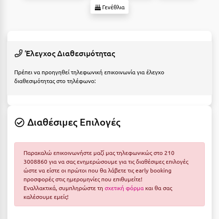
Suites
Βόλος
Γενέθλια
Βραχάτι Κορινθίας
Βυτίνα
Δες όλες τις προσφορές
Έλεγχος Διαθεσιμότητας
Γ
Δες όλα τα πακέτα διακοπών
Πρέπει να προηγηθεί τηλεφωνική επικοινωνία για έλεγχο
διαθεσιμότητας στο τηλέφωνο:
Γαλαξiδι
Γλυφάδα
Διαθέσιμες Επιλογές
Γρεβενά
Γύθειο
Παρακαλώ επικοινωνήστε μαζί μας τηλεφωνικώς στο 210
3008860 για να σας ενημερώσουμε για τις διαθέσιμες επιλογές
Δ
ώστε να είστε οι πρώτοι που θα λάβετε τις early booking
προσφορές στις ημερομηνίες που επιθυμείτε!
Δελφοί
Εναλλακτικά, συμπληρώστε τη
σχετική φόρμα
και θα σας
καλέσουμε εμείς!
Διακοπτό