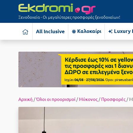
Ξενοδοχεία - Οι μεγαλύτερες προσφορές ξενοδοχείων!
Καλοκαίρι
Luxury 
All Inclusive
Αρχική
/
Όλοι οι προορισμοί
/
Μύκονος
/
Προσφορές
/ M