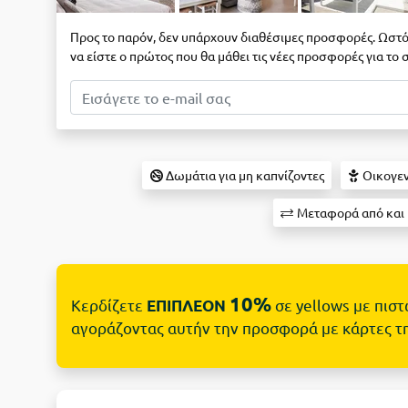
Προς το παρόν, δεν υπάρχουν διαθέσιμες προσφορές. Ωστό
να είστε ο πρώτος που θα μάθει τις νέες προσφορές για το
Δωμάτια για μη καπνίζοντες
Οικογεν
Μεταφορά από και π
10%
Κερδίζετε
σε yellows με πισ
ΕΠΙΠΛΕΟΝ
αγοράζοντας αυτήν την προσφορά με κάρτες τ