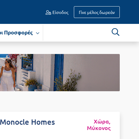
Είσοδος
Γίνε μέλος δωρεάν
οι Προσφορές
Monocle Homes
Χώρα,
Μύκονος