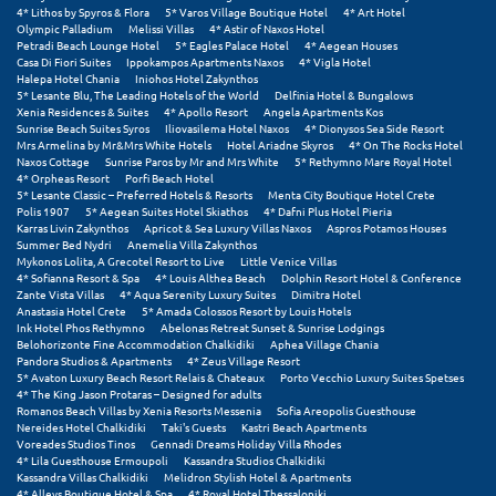
Σαμοθράκη
4* Lithos by Spyros & Flora
5* Varos Village Boutique Hotel
4* Art Hotel
Olympic Palladium
Melissi Villas
4* Astir of Naxos Hotel
Petradi Beach Lounge Hotel
5* Eagles Palace Hotel
4* Aegean Houses
Σάμος
Casa Di Fiori Suites
Ippokampos Apartments Naxos
4* Vigla Hotel
Halepa Hotel Chania
Iniohos Hotel Zakynthos
Σαντορίνη
5* Lesante Blu, The Leading Hotels of the World
Delfinia Hotel & Bungalows
Xenia Residences & Suites
4* Apollo Resort
Angela Apartments Kos
Sunrise Beach Suites Syros
Iliovasilema Hotel Naxos
4* Dionysos Sea Side Resort
Σέριφος
Mrs Armelina by Mr&Mrs White Hotels
Hotel Ariadne Skyros
4* On The Rocks Hotel
Naxos Cottage
Sunrise Paros by Mr and Mrs White
5* Rethymno Mare Royal Hotel
4* Orpheas Resort
Porfi Beach Hotel
Σέρρες
5* Lesante Classic – Preferred Hotels & Resorts
Menta City Boutique Hotel Crete
Polis 1907
5* Aegean Suites Hotel Skiathos
4* Dafni Plus Hotel Pieria
Σιθωνία
Karras Livin Zakynthos
Apricot & Sea Luxury Villas Naxos
Aspros Potamos Houses
Summer Bed Nydri
Anemelia Villa Zakynthos
Mykonos Lolita, A Grecotel Resort to Live
Little Venice Villas
Σίκινος
4* Sofianna Resort & Spa
4* Louis Althea Beach
Dolphin Resort Hotel & Conference
Zante Vista Villas
4* Aqua Serenity Luxury Suites
Dimitra Hotel
Σίφνος
Anastasia Hotel Crete
5* Amada Colossos Resort by Louis Hotels
Ink Hotel Phos Rethymno
Abelonas Retreat Sunset & Sunrise Lodgings
Belohorizonte Fine Accommodation Chalkidiki
Aphea Village Chania
Σκαφιδιά Ηλείας
Pandora Studios & Apartments
4* Zeus Village Resort
5* Avaton Luxury Beach Resort Relais & Chateaux
Porto Vecchio Luxury Suites Spetses
Σκιάθος
4* The King Jason Protaras – Designed for adults
Romanos Beach Villas by Xenia Resorts Messenia
Sofia Areopolis Guesthouse
Nereides Hotel Chalkidiki
Taki's Guests
Kastri Beach Apartments
Σκόπελος
Voreades Studios Tinos
Gennadi Dreams Holiday Villa Rhodes
4* Lila Guesthouse Ermoupoli
Kassandra Studios Chalkidiki
Σκύρος
Kassandra Villas Chalkidiki
Melidron Stylish Hotel & Apartments
4* Alleys Boutique Hotel & Spa
4* Royal Hotel Thessaloniki