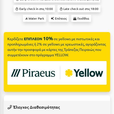
Suites
Βόλος
Early check in στις 10:00
Late check out στις 18:00
Βραχάτι Κορινθίας
Water Park
Επέτειος
Γενέθλια
Βυτίνα
Δες όλες τις προσφορές
Γ
Δες όλα τα πακέτα διακοπών
10%
Κερδίζετε
ΕΠΙΠΛΕΟΝ
σε yellows με πιστωτικές και
προπληρωμένες ή 2% σε yellows με χρεωστικές, αγοράζοντας
Γαλαξiδι
αυτήν την προσφορά με κάρτες της Τράπεζας Πειραιώς που
συμμετέχουν στο πρόγραμμα YELLOW.
Γλυφάδα
Γρεβενά
Γύθειο
Δ
Δελφοί
Έλεγχος Διαθεσιμότητας
Διακοπτό