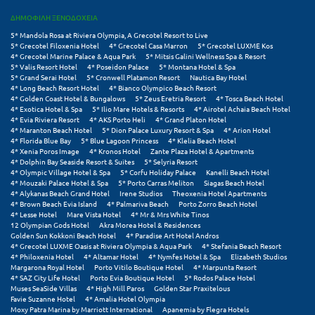
ΔΗΜΟΦΙΛΗ ΞΕΝΟΔΟΧΕΙΑ
Ξυλόκαστρο
5* Mandola Rosa at Riviera Olympia, A Grecotel Resort to Live
5* Grecotel Filoxenia Hotel
4* Grecotel Casa Marron
5* Grecotel LUXME Kos
4* Grecotel Marine Palace & Aqua Park
5* Mitsis Galini Wellness Spa & Resort
Ο
5* Valis Resort Hotel
4* Poseidon Palace
5* Montana Hotel & Spa
5* Grand Serai Hotel
5* Cronwell Platamon Resort
Nautica Bay Hotel
4* Long Beach Resort Hotel
4* Bianco Olympico Beach Resort
Ορεινή Αρκαδία
4* Golden Coast Hotel & Bungalows
5* Zeus Eretria Resort
4* Tosca Beach Hotel
4* Exotica Hotel & Spa
5* Ilio Mare Hotels & Resorts
4* Airotel Achaia Beach Hotel
Ορεινή Ναυπακτία
4* Evia Riviera Resort
4* AKS Porto Heli
4* Grand Platon Hotel
4* Maranton Beach Hotel
5* Dion Palace Luxury Resort & Spa
4* Arion Hotel
4* Florida Blue Bay
5* Blue Lagoon Princess
4* Klelia Beach Hotel
Π
4* Xenia Poros Image
4* Kronos Hotel
Zante Plaza Hotel & Apartments
4* Dolphin Bay Seaside Resort & Suites
5* Selyria Resort
4* Olympic Village Hotel & Spa
5* Corfu Holiday Palace
Kanelli Beach Hotel
Πάλαιρος
4* Mouzaki Palace Hotel & Spa
5* Porto Carras Meliton
Siagas Beach Hotel
4* Alykanas Beach Grand Hotel
Irene Studios
Theoxenia Hotel Apartments
4* Brown Beach Evia Island
4* Palmariva Beach
Porto Zorro Beach Hotel
Παξοί
4* Lesse Hotel
Mare Vista Hotel
4* Mr & Mrs White Tinos
12 Olympian Gods Hotel
Akra Morea Hotel & Residences
Παραλία Κατερίνης
Golden Sun Kokkoni Beach Hotel
4* Paradise Art Hotel Andros
4* Grecotel LUXME Oasis at Riviera Olympia & Aqua Park
4* Stefania Beach Resort
4* Philoxenia Hotel
4* Altamar Hotel
4* Nymfes Hotel & Spa
Elizabeth Studios
Παραλία Λιτοχώρου
Margarona Royal Hotel
Porto Vitilo Boutique Hotel
4* Marpunta Resort
4* SAZ City Life Hotel
Porto Evia Boutique Hotel
5* Rodos Palace Hotel
Muses SeaSide Villas
4* High Mill Paros
Golden Star Praxitelous
Παράλιο Άστρος
Favie Suzanne Hotel
4* Amalia Hotel Olympia
Moxy Patra Marina by Marriott International
Apanemia by Flegra Hotels