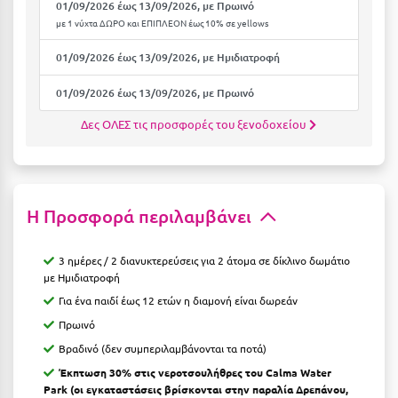
Καρδίτσα
01/09/2026 έως 13/09/2026, με Πρωινό
με 1 νύχτα ΔΩΡΟ και ΕΠΙΠΛΕΟΝ έως 10% σε yellows
Κάρπαθος
01/09/2026 έως 13/09/2026, με Ημιδιατροφή
Καρπενήσι
01/09/2026 έως 13/09/2026, με Πρωινό
Κάρυστος
Δες ΟΛΕΣ τις προσφορές του ξενοδοχείου
Κάσος
Κασσάνδρα
Καστοριά
Η Προσφορά περιλαμβάνει
Κατερίνη
3 ημέρες / 2 διανυκτερεύσεις για 2 άτομα σε δίκλινο δωμάτιο
Κέα - Τζιά
με Ημιδιατροφή
Για ένα παιδί έως 12 ετών η διαμονή είναι δωρεάν
Κερατέα
Πρωινό
Κέρκυρα
Βραδινό (δεν συμπεριλαμβάνονται τα ποτά)
Έκπτωση 30% στις νεροτσουλήθρες του Calma Water
Κεφαλονιά
Park (οι εγκαταστάσεις βρίσκονται στην παραλία Δρεπάνου,