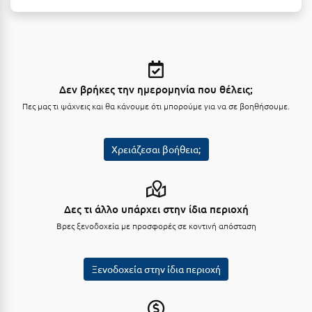
Μεθώνη
Μεσολόγγι
Μεσσηνία
Δεν βρήκες την ημερομηνία που θέλεις;
Μετέωρα
Πες μας τι ψάχνεις και θα κάνουμε ότι μπορούμε για να σε βοηθήσουμε.
Μέτσοβο
Χρειάζεσαι βοήθεια;
Μήλος
Μονεμβασιά
Μουζάκι
Δες τι άλλο υπάρχει στην ίδια περιοχή
Βρες ξενοδοχεία με προσφορές σε κοντινή απόσταση
Μπαλί Κρήτης
Μπάνσκο
Ξενοδοχεία στην ίδια περιοχή
Μπούκα Μεσσηνίας
Μύκονος