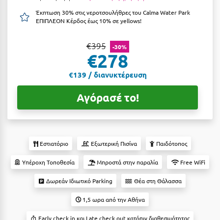
Αργολίδα
Έκπτωση 30% στις νεροτσουλήθρες του Calma Water Park
Ξενοδοχεία 3 Αστέρων
ΕΠΙΠΛΕΟΝ Κέρδος έως 10% σε yellows!
Αριδαία
Ξενοδοχεία 4 Αστέρων
€395
-30%
Αρκαδία
Ξενοδοχεία 5 Αστέρων
€278
Αρκίτσα
Βίλες
€139 / διανυκτέρευση
Αρτέμιδα
Κρουαζιέρες
Αγόρασέ το!
Αρχαία Ολυμπία
Ενοικιαζόμενα Δωμάτια
Αστυπάλαια
Διαμερίσματα
Αττική
Εστιατόριο
Εξωτερική Πισίνα
Παιδότοπος
Studios
Αχαΐα
Υπέροχη Τοποθεσία
Μπροστά στην παραλία
Free WiFi
Boutique Hotels
Δωρεάν Ιδιωτικό Parking
Θέα στη Θάλασσα
Ξενώνες
Β
1,5 ωρα από την Αθήνα
Camping
Βansko
Early check in και Late check out κατόπιν διαθεσιμότητας