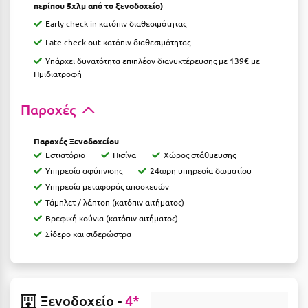
περίπου 5χλμ από το ξενοδοχείο)
Κοζάνη
Early check in κατόπιν διαθεσιμότητας
Κοκκώνι Κορινθίας
Late check out κατόπιν διαθεσιμότητας
Κομοτηνή
Υπάρχει δυνατότητα επιπλέον διανυκτέρευσης με 139€ με
Ημιδιατροφή
Κόνιτσα
Παροχές
Κόρινθος
Κορώνη
Παροχές Ξενοδοχείου
Εστιατόριο
Πισίνα
Χώρος στάθμευσης
Κουρούτα Ηλείας
Υπηρεσία αφύπνισης
24ωρη υπηρεσία δωματίου
Υπηρεσία μεταφοράς αποσκευών
Κουφονήσια
Τάμπλετ / λάπτοπ (κατόπιν αιτήματος)
Κρήτη
Βρεφική κούνια (κατόπιν αιτήματος)
Σίδερο και σιδερώστρα
Κρουαζιέρες
Κύθηρα
Κυλλήνη
Ξενοδοχείο -
4*