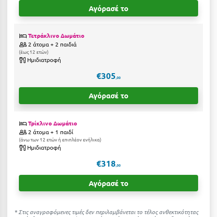
Η
Αγόρασέ το
Ηλεία
Τετράκλινο Δωμάτιο
Ηράκλειο
2 άτομα + 2 παιδιά
έως 12 ετών
Ημιδιατροφή
Θ
€305
,00
Θάσος
Αγόρασέ το
Θεσσαλονίκη
Τρίκλινο Δωμάτιο
Ι
2 άτομα + 1 παιδί
άνω των 12 ετών ή επιπλέον ενήλικα
Ημιδιατροφή
Ιεράπετρα
€318
,00
Ιθάκη
Αγόρασέ το
Ικαρία
Ίος
* Στις αναγραφόμενες τιμές δεν περιλαμβάνεται το τέλος ανθεκτικότητας