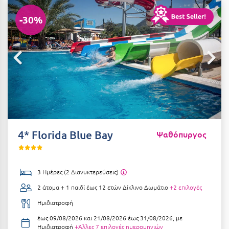
Αιδηψός
ΤΎΠΟΣ ΔΙΑΤΡΟΦΉΣ
-30%
Διαμονή Μόνο
Αλεξανδρούπολη
Πρωινό
Αλισσός Αχαΐας
Ημιδιατροφή
Αλόννησος
Ημιδιατροφή + Ποτά
Αμαλιάδα
Πλήρης Διατροφή
Αμάρυνθος
All Inclusive
Αμοργός
4* Florida Blue Bay
Ψαθόπυργος
Ένα Γεύμα
Αμφίκλεια
Δύο Γεύματα + Ποτά
Ανάβυσσος
3 Ημέρες (2 Διανυκτερεύσεις)
Άνδρος
2 άτομα + 1 παιδί έως 12 ετών
Δίκλινο Δωμάτιο
+2 επιλογές
ΤΎΠΟΣ ΚΑΤΑΛΎΜΑΤΟΣ
Αντίπαρος
Ημιδιατροφή
Ξενοδοχεία 1 Αστέρι
έως 09/08/2026 και 21/08/2026 έως 31/08/2026, με
Αράχωβα
Ξενοδοχεία 2 Αστέρων
Ημιδιατροφή
+Άλλες 7 επιλογές ημερομηνιών