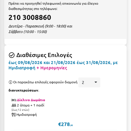
Ε
Πρέπει να προηγηθεί τηλεφωνική επικοινωνία για έλεγχο
διαθεσιμότητας στο τηλέφωνο:
Ελάτη Αρκαδίας
210 3008860
Ελληνικό Αρκαδίας
Δευτέρα - Παρασκευή (9:00 - 18:00) και
Σάββατο (10:00 - 15:00)
Ελούντα Κρήτης
Ερέτρια
Διαθέσιμες Επιλογές
Ερμιόνη
έως 09/08/2026 και 21/08/2026 έως 31/08/2026, με
Ημιδιατροφή
+ Ημερομηνίες
Εύβοια
Ευρυτανία
Οι παρακάτω επιλογές αφορούν διαμονή
2
διανυκτερεύσεων
.
Ζ
Δίκλινο Δωμάτιο
2 άτομα + 1 παιδί
Ζαγοροχώρια
έως 12 ετών
Ημιδιατροφή
Ζάκυνθος
€278
,00