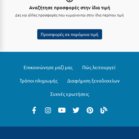
Αναζήτησε προσφορές στην ίδια τιμή
Μυστράς
Δες και άλλες προσφορές που κυμαίνονται στην ίδια περίπου τιμή
Μυτιλήνη
Προσφορές σε παρόμοια τιμή
Ν
Νάξος
Νάουσα
Επικοινώνησε μαζί μας
Πώς λειτουργεί
Ναυπακτία
Τρόποι πληρωμής
Διαφήμιση ξενοδοχείων
Ναύπλιο
Συχνές ερωτήσεις
Νέα Μάκρη
Νέα Στύρα Εύβοιας
Νέοι Πόροι Πιερίας
Ξ