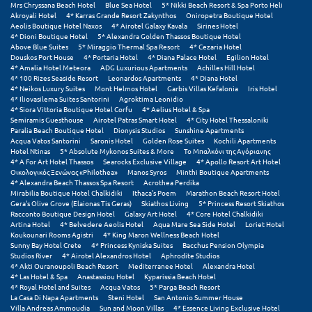
Πάργα
Mrs Chryssana Beach Hotel
Blue Sea Hotel
5* Nikki Beach Resort & Spa Porto Heli
Akroyali Hotel
4* Karras Grande Resort Zakynthos
Oniropetra Boutique Hotel
Aeolis Boutique Hotel Naxos
4* Airotel Galaxy Kavala
Sirines Hotel
Παρνασσός
4* Dioni Boutique Hotel
5* Alexandra Golden Thassos Boutique Hotel
Above Blue Suites
5* Miraggio Thermal Spa Resort
4* Cezaria Hotel
Πάρος
Douskos Port House
4* Portaria Hotel
4* Diana Palace Hotel
Egilion Hotel
4* Amalia Hotel Meteora
ADG Luxurious Apartments
Achilles Hill Hotel
4* 100 Rizes Seaside Resort
Leonardos Apartments
4* Diana Hotel
Πάτμος
4* Neikos Luxury Suites
Mont Helmos Hotel
Garbis Villas Kefalonia
Iris Hotel
4* Iliovasilema Suites Santorini
Agroktima Leonidio
Πάτρα
4* Siora Vittoria Boutique Hotel Corfu
4* Aelius Hotel & Spa
Semiramis Guesthouse
Airotel Patras Smart Hotel
4* City Hotel Thessaloniki
Paralia Beach Boutique Hotel
Dionysis Studios
Sunshine Apartments
Παύλιανη
Acqua Vatos Santorini
Saronis Hotel
Golden Rose Suites
Kochili Apartments
Hotel Ntinas
5* Absolute Mykonos Suites & More
Το Μπαλκόνι της Αγόριανης
Πειραιάς
4* A For Art Hotel Thassos
Searocks Exclusive Village
4* Apollo Resort Art Hotel
Οικολογικός Ξενώνας «Philothea»
Manos Syros
Minthi Boutique Apartments
4* Alexandra Beach Thassos Spa Resort
Acrothea Perdika
Πελοπόννησος
Mirabilia Boutique Hotel Chalkidiki
Ithaca's Poem
Marathon Beach Resort Hotel
Gera's Olive Grove (Elaionas Tis Geras)
Skiathos Living
5* Princess Resort Skiathos
Πήλιο
Racconto Boutique Design Hotel
Galaxy Art Hotel
4* Core Hotel Chalkidiki
Artina Hotel
4* Belvedere Aeolis Hotel
Aqua Mare Sea Side Hotel
Loriet Hotel
Koukounari Rooms Agistri
4* King Maron Wellness Beach Hotel
Πιερία
Sunny Bay Hotel Crete
4* Princess Kyniska Suites
Bacchus Pension Olympia
Studios River
4* Airotel Alexandros Hotel
Aphrodite Studios
Πλαταμώνας
4* Akti Ouranoupoli Beach Resort
Mediterranee Hotel
Alexandra Hotel
4* Las Hotel & Spa
Anastassiou Hotel
Kyparissia Beach Hotel
4* Royal Hotel and Suites
Acqua Vatos
5* Parga Beach Resort
Πλύτρα Λακωνίας
La Casa Di Napa Apartments
Steni Hotel
San Antonio Summer House
Villa Andreas Ammoudia
Sun and Moon Villas
4* Essence Living Exclusive Hotel