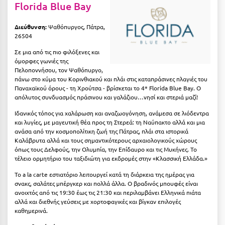
Florida Blue Bay
Κύμη Ευβοίας
Διεύθυνση:
Ψαθόπυργος, Πάτρα,
Κυπαρισσία
26504
Κύπρος
Σε μια από τις πιο φιλόξενες και
όμορφες γωνιές της
Κως
Πελοποννήσου, τον Ψαθόπυργο,
πάνω στο κύμα του Κορινθιακού και πλάι στις καταπράσινες πλαγιές του
Παναχαϊκού όρους - τη Χρούτσα - βρίσκεται το 4* Florida Blue Bay. Ο
Λ
απόλυτος συνδυασμός πράσινου και γαλάζιου…νησί και στεριά μαζί!
Λαγκάδια
Ιδανικός τόπος για χαλάρωση και αναζωογόνηση, ανάμεσα σε λιόδεντρα
και λυγίες, με μαγευτική θέα προς τη Στερεά: τη Ναύπακτο αλλά και μια
Λακόπετρα Αχαΐας
ανάσα από την κοσμοπολίτικη ζωή της Πάτρας, πλάι στα ιστορικά
Καλάβρυτα αλλά και τους σημαντικότερους αρχαιολογικούς χώρους
όπως τους Δελφούς, την Ολυμπία, την Επίδαυρο και τις Μυκήνες. Το
Λακωνία
τέλειο ορμητήριο του ταξιδιώτη για εκδρομές στην «Κλασσική Ελλάδα.»
Λασίθι
Το a la carte εστιατόριο λειτουργεί κατά τη διάρκεια της ημέρας για
σνακς, σαλάτες μπέργκερ και πολλά άλλα. Ο βραδινός μπουφές είναι
Λεπτοκαρυά
ανοιχτός από τις 19:30 έως τις 21:30 και περιλαμβάνει Ελληνικά πιάτα
αλλά και διεθνής γεύσεις με χορτοφαγικές και βίγκαν επιλογές
Λέσβος
καθημερινά.