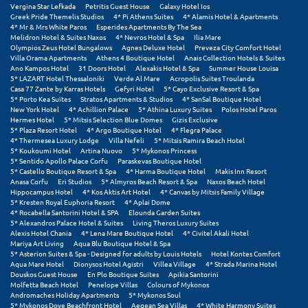
Πόρος
Vergina Star Lefkada
Petritis Guest House
Galaxy Hotel Ios
Greek Pride Themelis Studios
4* Pi Athens Suites
4* Alamis Hotel & Apartments
4* Mr & Mrs White Paros
Esperides Apartments By The Sea
Πόρτο Χέλι
Melidron Hotel & Suites Naxos
4* Nevros Hotel & Spa
Ilia Mare
Olympios Zeus Hotel Bungalows
Agnes Deluxe Hotel
Preveza City Comfort Hotel
Villa Orama Apartments
Athens 4 Boutique Hotel
Anais Collection Hotels & Suites
Πρέβεζα
Ano Kampos Hotel
31 Doors Hotel
Alexakis Hotel & Spa
Summer House Louisa
5* LAZART Hotel Thessaloniki
Verde Al Mare
Acropolis Suites Troulanda
Πύλος
Casa 77 Zante by Karras Hotels
Gefyri Hotel
5* Cayo Exclusive Resort & Spa
5* Porto Kea Suites
Stratos Apartments & Studios
4* SanSal Boutique Hotel
New York Hotel
4* Achillion Palace
5* Athina Luxury Suites
Polos Hotel Paros
Πύργος
Hermes Hotel
5* Mitsis Selection Blue Domes
Gizis Exclusive
5* Plaza Resort Hotel
4* Argo Boutique Hotel
4* Flegra Palace
4* Thermesea Luxury Lodge
Villa Nefeli
5* Mitsis Ramira Beach Hotel
Ρ
5* Koukoumi Hotel
Artina Nuovo
5* Mykonos Princess
5* Sentido Apollo Palace Corfu
Paraskevas Boutique Hotel
5* Castello Boutique Resort & Spa
4* Harma Boutique Hotel
Makis Inn Resort
Ρέθυμνο
Anasa Corfu
Eri Studios
5* Almyros Beach Resort & Spa
Naxos Beach Hotel
Hippocampus Hotel
4* Kos Aktis Art Hotel
4* Canvas by Mitsis Family Village
Ρίο
5* Kresten Royal Euphoria Resort
4* Aplai Dome
4* Rocabella Santorini Hotel & SPA
Elounda Garden Suites
5* Alexandros Palace Hotel & Suites
Living Theros Luxury Suites
Ρόδος
Alexis Hotel Chania
4* Lena Mare Boutique Hotel
4* Civitel Akali Hotel
Mariya Art Living
Aqua Blu Boutique Hotel & Spa
5* Asterion Suites & Spa - Designed for adults by Louis Hotels
Hotel Kontes Comfort
Σ
Aqua Mare Hotel
Dionysos Hotel Agistri
Villea Village
4* Strada Marina Hotel
Douskos Guest House
En Plo Boutique Suites
Apikia Santorini
Molfetta Beach Hotel
Penelope Villas
Colours of Mykonos
Σαλαμίνα
Andromaches Holiday Apartments
5* Mykonos Soul
5* Mykonos Dove Beachfront Hotel
Aegean Sea Villas
4* White Harmony Suites