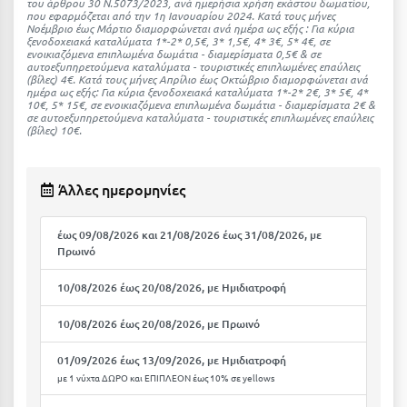
του άρθρου 30 Ν.5073/2023, ανά ημερήσια χρήση εκάστου δωματίου,
Ιωάννινα
που εφαρμόζεται από την 1η Ιανουαρίου 2024. Κατά τους μήνες
Νοέμβριο έως Μάρτιο διαμορφώνεται ανά ημέρα ως εξής : Για κύρια
ξενοδοχειακά καταλύματα 1*-2* 0,5€, 3* 1,5€, 4* 3€, 5* 4€, σε
ενοικιαζόμενα επιπλωμένα δωμάτια - διαμερίσματα 0,5€ & σε
Κ
αυτοεξυπηρετούμενα καταλύματα - τουριστικές επιπλωμένες επαύλεις
(βίλες) 4€. Kατά τους μήνες Απρίλιο έως Οκτώβριο διαμορφώνεται ανά
ημέρα ως εξής: Για κύρια ξενοδοχειακά καταλύματα 1*-2* 2€, 3* 5€, 4*
Καβάλα
10€, 5* 15€, σε ενοικιαζόμενα επιπλωμένα δωμάτια - διαμερίσματα 2€ &
σε αυτοεξυπηρετούμενα καταλύματα - τουριστικές επιπλωμένες επαύλεις
(βίλες) 10€.
Καλάβρυτα
Καλαμάτα
Άλλες ημερομηνίες
Κάλαμος
έως 09/08/2026 και 21/08/2026 έως 31/08/2026, με
Καλαμπάκα
Πρωινό
Κάλυμνος
10/08/2026 έως 20/08/2026, με Ημιδιατροφή
Καμένα Βούρλα
10/08/2026 έως 20/08/2026, με Πρωινό
Καρδάμαινα
01/09/2026 έως 13/09/2026, με Ημιδιατροφή
Καρδαμύλη
με 1 νύχτα ΔΩΡΟ και ΕΠΙΠΛΕΟΝ έως 10% σε yellows