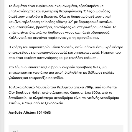
Κοζάνη
Τα δωμάτια είναι ευρύχωρα, ηχομονωμένα, εξοπλισμένα με
μπαλκονόπορτες και εξωτερική θερμομόνωση. Όλες οι μονάδες
Κοκκώνι Κορινθίας
διαθέτουν μπαλκόνι ή βεράντα. Όλα τα δωμάτια διαθέτουν μικρή
κουζίνα, τηλεόραση επίπεδης οθόνης 32' με δορυφορικά κανάλια,
Κομοτηνή
χρηματοκιβώτιο, βραστήρα, παντόφλες και στεγνωτήρα μαλλιών. Τα
μπάνια είναι ιδιωτικά και διαθέτουν ντους και πάνελ υδρομασάζ.
Κόνιτσα
Καλλυντικά και σεντόνια παρέχονται για τη φροντίδα σας.
Η χρήση του γυμναστηρίου είναι δωρεάν, ενώ υπάρχει ένα μικρό κέντρο
Κόρινθος
σπα-ευεξίας με μπανιέρα-υδρομασάζ και υπηρεσία μασάζ. Η χρήση του
σπα είναι κατόπιν συνεννόησης και με επιπλέον χρέωση.
Κορώνη
Στο λόμπι οι επισκέπτες θα βρουν δωρεάν πρόσβαση WiFi, μια
Κουρούτα Ηλείας
επιχειρηματική γωνιά και μια μικρή βιβλιοθήκη με βιβλία σε πολλές
γλώσσες και επιτραπέζια παιχνίδια.
Κουφονήσια
Το Αρχαιολογικό Μουσείο του Ρεθύμνου απέχει 700μ. από το Menta
City Boutique Hotel, ενώ ο Δημοτικός Κήπος απέχει 600μ. από το
Κρήτη
ξενοδοχείο. Το πλησιέστερο αεροδρόμιο είναι το Διεθνές Αεροδρόμιο
Χανίων, 67χλμ. από το ξενοδοχείο.
Κρουαζιέρες
Αριθμός Αδείας:
1014063
Κύθηρα
Κυλλήνη
Χάρτης