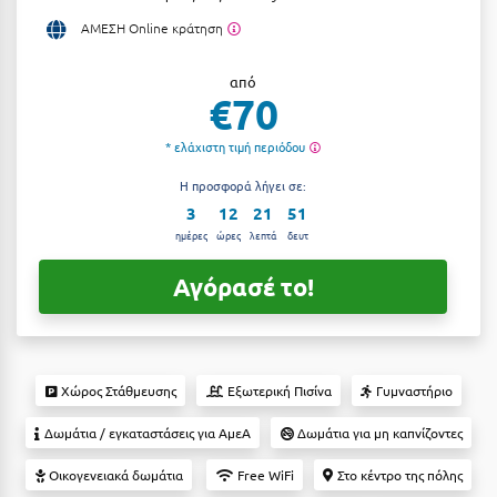
Αργολίδα
ΑΜΕΣΗ Online κράτηση
Ξενοδοχεία 3 Αστέρων
Αριδαία
Ξενοδοχεία 4 Αστέρων
από
€70
Αρκαδία
Ξενοδοχεία 5 Αστέρων
* ελάχιστη τιμή περιόδου
Αρκίτσα
Βίλες
Η προσφορά λήγει σε:
Αρτέμιδα
Κρουαζιέρες
3
12
21
50
Αρχαία Ολυμπία
ημέρες
ώρες
λεπτά
δευτ
Ενοικιαζόμενα Δωμάτια
Αστυπάλαια
Αγόρασέ το!
Διαμερίσματα
Αττική
Studios
Αχαΐα
Boutique Hotels
Χώρος Στάθμευσης
Εξωτερική Πισίνα
Γυμναστήριο
Ξενώνες
Β
Δωμάτια / εγκαταστάσεις για ΑμεΑ
Δωμάτια για μη καπνίζοντες
Camping
Βansko
Οικογενειακά δωμάτια
Free WiFi
Στο κέντρο της πόλης