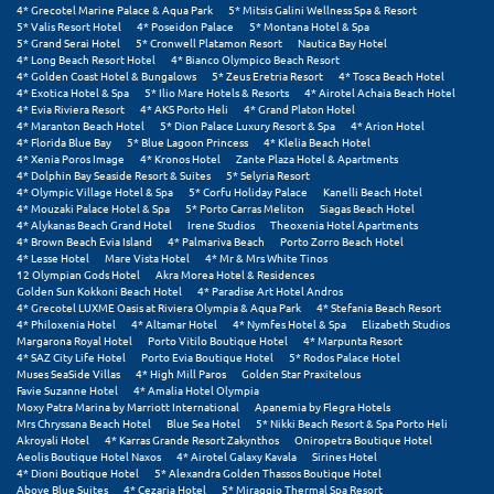
4* Grecotel Marine Palace & Aqua Park
5* Mitsis Galini Wellness Spa & Resort
5* Valis Resort Hotel
4* Poseidon Palace
5* Montana Hotel & Spa
Μυστράς
5* Grand Serai Hotel
5* Cronwell Platamon Resort
Nautica Bay Hotel
4* Long Beach Resort Hotel
4* Bianco Olympico Beach Resort
4* Golden Coast Hotel & Bungalows
5* Zeus Eretria Resort
4* Tosca Beach Hotel
Μυτιλήνη
4* Exotica Hotel & Spa
5* Ilio Mare Hotels & Resorts
4* Airotel Achaia Beach Hotel
4* Evia Riviera Resort
4* AKS Porto Heli
4* Grand Platon Hotel
4* Maranton Beach Hotel
5* Dion Palace Luxury Resort & Spa
4* Arion Hotel
Ν
4* Florida Blue Bay
5* Blue Lagoon Princess
4* Klelia Beach Hotel
4* Xenia Poros Image
4* Kronos Hotel
Zante Plaza Hotel & Apartments
4* Dolphin Bay Seaside Resort & Suites
5* Selyria Resort
Νάξος
4* Olympic Village Hotel & Spa
5* Corfu Holiday Palace
Kanelli Beach Hotel
4* Mouzaki Palace Hotel & Spa
5* Porto Carras Meliton
Siagas Beach Hotel
Νάουσα
4* Alykanas Beach Grand Hotel
Irene Studios
Theoxenia Hotel Apartments
4* Brown Beach Evia Island
4* Palmariva Beach
Porto Zorro Beach Hotel
4* Lesse Hotel
Mare Vista Hotel
4* Mr & Mrs White Tinos
Ναυπακτία
12 Olympian Gods Hotel
Akra Morea Hotel & Residences
Golden Sun Kokkoni Beach Hotel
4* Paradise Art Hotel Andros
Ναύπλιο
4* Grecotel LUXME Oasis at Riviera Olympia & Aqua Park
4* Stefania Beach Resort
4* Philoxenia Hotel
4* Altamar Hotel
4* Nymfes Hotel & Spa
Elizabeth Studios
Margarona Royal Hotel
Porto Vitilo Boutique Hotel
4* Marpunta Resort
Νέα Μάκρη
4* SAZ City Life Hotel
Porto Evia Boutique Hotel
5* Rodos Palace Hotel
Muses SeaSide Villas
4* High Mill Paros
Golden Star Praxitelous
Νέα Στύρα Εύβοιας
Favie Suzanne Hotel
4* Amalia Hotel Olympia
Moxy Patra Marina by Marriott International
Apanemia by Flegra Hotels
Mrs Chryssana Beach Hotel
Blue Sea Hotel
5* Nikki Beach Resort & Spa Porto Heli
Νέοι Πόροι Πιερίας
Akroyali Hotel
4* Karras Grande Resort Zakynthos
Oniropetra Boutique Hotel
Aeolis Boutique Hotel Naxos
4* Airotel Galaxy Kavala
Sirines Hotel
4* Dioni Boutique Hotel
5* Alexandra Golden Thassos Boutique Hotel
Ξ
Above Blue Suites
4* Cezaria Hotel
5* Miraggio Thermal Spa Resort