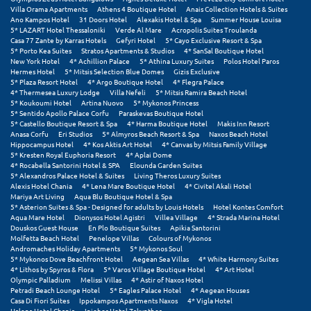
Πάργα
Villa Orama Apartments
Athens 4 Boutique Hotel
Anais Collection Hotels & Suites
Ano Kampos Hotel
31 Doors Hotel
Alexakis Hotel & Spa
Summer House Louisa
Παρνασσός
5* LAZART Hotel Thessaloniki
Verde Al Mare
Acropolis Suites Troulanda
Casa 77 Zante by Karras Hotels
Gefyri Hotel
5* Cayo Exclusive Resort & Spa
5* Porto Kea Suites
Stratos Apartments & Studios
4* SanSal Boutique Hotel
Πάρος
New York Hotel
4* Achillion Palace
5* Athina Luxury Suites
Polos Hotel Paros
Hermes Hotel
5* Mitsis Selection Blue Domes
Gizis Exclusive
Πάτμος
5* Plaza Resort Hotel
4* Argo Boutique Hotel
4* Flegra Palace
4* Thermesea Luxury Lodge
Villa Nefeli
5* Mitsis Ramira Beach Hotel
5* Koukoumi Hotel
Artina Nuovo
5* Mykonos Princess
Πάτρα
5* Sentido Apollo Palace Corfu
Paraskevas Boutique Hotel
5* Castello Boutique Resort & Spa
4* Harma Boutique Hotel
Makis Inn Resort
Παύλιανη
Anasa Corfu
Eri Studios
5* Almyros Beach Resort & Spa
Naxos Beach Hotel
Hippocampus Hotel
4* Kos Aktis Art Hotel
4* Canvas by Mitsis Family Village
5* Kresten Royal Euphoria Resort
4* Aplai Dome
Πειραιάς
4* Rocabella Santorini Hotel & SPA
Elounda Garden Suites
5* Alexandros Palace Hotel & Suites
Living Theros Luxury Suites
Πελοπόννησος
Alexis Hotel Chania
4* Lena Mare Boutique Hotel
4* Civitel Akali Hotel
Mariya Art Living
Aqua Blu Boutique Hotel & Spa
5* Asterion Suites & Spa - Designed for adults by Louis Hotels
Hotel Kontes Comfort
Πήλιο
Aqua Mare Hotel
Dionysos Hotel Agistri
Villea Village
4* Strada Marina Hotel
Douskos Guest House
En Plo Boutique Suites
Apikia Santorini
Πιερία
Molfetta Beach Hotel
Penelope Villas
Colours of Mykonos
Andromaches Holiday Apartments
5* Mykonos Soul
5* Mykonos Dove Beachfront Hotel
Aegean Sea Villas
4* White Harmony Suites
Πλαταμώνας
4* Lithos by Spyros & Flora
5* Varos Village Boutique Hotel
4* Art Hotel
Olympic Palladium
Melissi Villas
4* Astir of Naxos Hotel
Πλύτρα Λακωνίας
Petradi Beach Lounge Hotel
5* Eagles Palace Hotel
4* Aegean Houses
Casa Di Fiori Suites
Ippokampos Apartments Naxos
4* Vigla Hotel
Halepa Hotel Chania
Iniohos Hotel Zakynthos