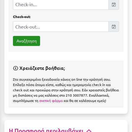
Η
Ηλεία
Check-out:
Ηράκλειο
Θ
Θάσος
Θεσσαλονίκη
Χρειάζεστε βοήθεια;
Ι
Στο συγκεκριμένο ξενοδοχείο κάνεις on line την κράτησή σου.
Επίλεξε πόσα άτομα είστε, καθώς και ημερομηνία check in και
check out και προχώρα στην κράτησή σου. Εάν χρειαστείς βοήθεια
Ιεράπετρα
μη διστάσεις να μας καλέσεις στο 210 3007877. Εναλλακτικά,
συμπλήρωσε τη
σχετική φόρμα
και θα σε καλέσουμε εμείς!
Ιθάκη
Ικαρία
Ίος
Η Προσφορά περιλαμβάνει