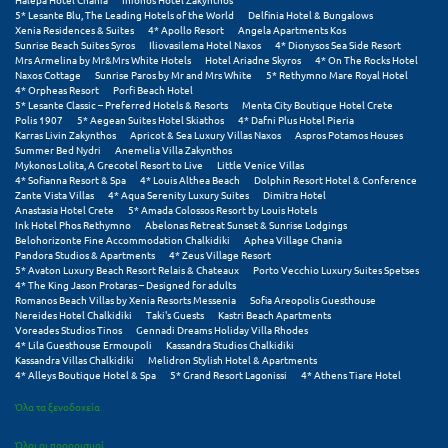
Πόρος
5* Lesante Blu, The Leading Hotels of the World
Delfinia Hotel & Bungalows
Xenia Residences & Suites
4* Apollo Resort
Angela Apartments Kos
Sunrise Beach Suites Syros
Iliovasilema Hotel Naxos
4* Dionysos Sea Side Resort
Πόρτο Χέλι
Mrs Armelina by Mr&Mrs White Hotels
Hotel Ariadne Skyros
4* On The Rocks Hotel
Naxos Cottage
Sunrise Paros by Mr and Mrs White
5* Rethymno Mare Royal Hotel
Πρέβεζα
4* Orpheas Resort
Porfi Beach Hotel
5* Lesante Classic – Preferred Hotels & Resorts
Menta City Boutique Hotel Crete
Polis 1907
5* Aegean Suites Hotel Skiathos
4* Dafni Plus Hotel Pieria
Πύλος
Karras Livin Zakynthos
Apricot & Sea Luxury Villas Naxos
Aspros Potamos Houses
Summer Bed Nydri
Anemelia Villa Zakynthos
Πύργος
Mykonos Lolita, A Grecotel Resort to Live
Little Venice Villas
4* Sofianna Resort & Spa
4* Louis Althea Beach
Dolphin Resort Hotel & Conference
Zante Vista Villas
4* Aqua Serenity Luxury Suites
Dimitra Hotel
Ρ
Anastasia Hotel Crete
5* Amada Colossos Resort by Louis Hotels
Ink Hotel Phos Rethymno
Abelonas Retreat Sunset & Sunrise Lodgings
Belohorizonte Fine Accommodation Chalkidiki
Aphea Village Chania
Ρέθυμνο
Pandora Studios & Apartments
4* Zeus Village Resort
5* Avaton Luxury Beach Resort Relais & Chateaux
Porto Vecchio Luxury Suites Spetses
4* The King Jason Protaras – Designed for adults
Ρίο
Romanos Beach Villas by Xenia Resorts Messenia
Sofia Areopolis Guesthouse
Nereides Hotel Chalkidiki
Taki's Guests
Kastri Beach Apartments
Ρόδος
Voreades Studios Tinos
Gennadi Dreams Holiday Villa Rhodes
4* Lila Guesthouse Ermoupoli
Kassandra Studios Chalkidiki
Kassandra Villas Chalkidiki
Melidron Stylish Hotel & Apartments
4* Alleys Boutique Hotel & Spa
5* Grand Resort Lagonissi
4* Athens Tiare Hotel
Σ
Όλα τα ξενοδοχεία
Σαλαμίνα
Όλοι οι προορισμοί