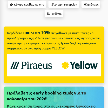
Suites
Βόλος
Κέντρο ευεξίας και σπα
24ωρη reception
Επέτειος
Βραχάτι Κορινθίας
Γενέθλια
Βυτίνα
Δες όλες τις προσφορές
10%
Γ
Δες όλα τα πακέτα διακοπών
Κερδίζετε
ΕΠΙΠΛΕΟΝ
σε yellows με πιστωτικές και
προπληρωμένες ή 2% σε yellows με χρεωστικές, αγοράζοντας
Γαλαξiδι
αυτήν την προσφορά με κάρτες της Τράπεζας Πειραιώς που
συμμετέχουν στο πρόγραμμα YELLOW.
Γλυφάδα
Γρεβενά
Γύθειο
Δ
Πρόλαβε τις early booking τιμές για το
Δελφοί
καλοκαίρι του 2026!
Διακοπτό
Κάνε κράτηση τώρα στο συγκεκριμένο ξενοδοχείο