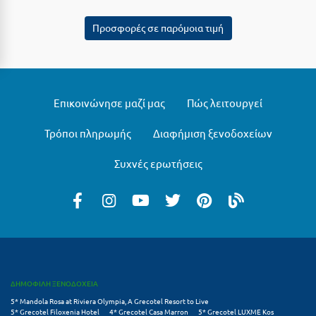
Μεθώνη
Προσφορές σε παρόμοια τιμή
Μεσολόγγι
Μεσσηνία
Μετέωρα
Επικοινώνησε μαζί μας
Πώς λειτουργεί
Μέτσοβο
Τρόποι πληρωμής
Διαφήμιση ξενοδοχείων
Μήλος
Συχνές ερωτήσεις
Μονεμβασιά
Μουζάκι
Μπαλί Κρήτης
Μπάνσκο
ΔΗΜΟΦΙΛΗ ΞΕΝΟΔΟΧΕΙΑ
Μπούκα Μεσσηνίας
5* Mandola Rosa at Riviera Olympia, A Grecotel Resort to Live
5* Grecotel Filoxenia Hotel
4* Grecotel Casa Marron
5* Grecotel LUXME Kos
Μύκονος