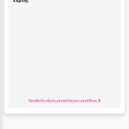
Κύμη Ευβοίας
Κυπαρισσία
Κύπρος
Κως
Λ
Λαγκάδια
Λακόπετρα Αχαΐας
Λακωνία
Λασίθι
Προβολή χάρτη μεγαλύτερου μεγέθους
Λεπτοκαρυά
Λέσβος