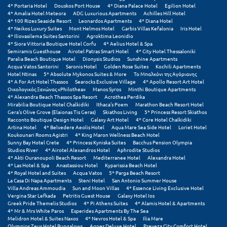
4* Portaria Hotel
Douskos Port House
4* Diana Palace Hotel
Egilion Hotel
4* Amalia Hotel Meteora
ADG Luxurious Apartments
Achilles Hill Hotel
Ξυλόκαστρο
4* 100 Rizes Seaside Resort
Leonardos Apartments
4* Diana Hotel
4* Neikos Luxury Suites
Mont Helmos Hotel
Garbis Villas Kefalonia
Iris Hotel
4* Iliovasilema Suites Santorini
Agroktima Leonidio
Ο
4* Siora Vittoria Boutique Hotel Corfu
4* Aelius Hotel & Spa
Semiramis Guesthouse
Airotel Patras Smart Hotel
4* City Hotel Thessaloniki
Paralia Beach Boutique Hotel
Dionysis Studios
Sunshine Apartments
Ορεινή Αρκαδία
Acqua Vatos Santorini
Saronis Hotel
Golden Rose Suites
Kochili Apartments
Hotel Ntinas
5* Absolute Mykonos Suites & More
Το Μπαλκόνι της Αγόριανης
4* A For Art Hotel Thassos
Searocks Exclusive Village
4* Apollo Resort Art Hotel
Ορεινή Ναυπακτία
Οικολογικός Ξενώνας «Philothea»
Manos Syros
Minthi Boutique Apartments
4* Alexandra Beach Thassos Spa Resort
Acrothea Perdika
Mirabilia Boutique Hotel Chalkidiki
Ithaca's Poem
Marathon Beach Resort Hotel
Π
Gera's Olive Grove (Elaionas Tis Geras)
Skiathos Living
5* Princess Resort Skiathos
Racconto Boutique Design Hotel
Galaxy Art Hotel
4* Core Hotel Chalkidiki
Artina Hotel
4* Belvedere Aeolis Hotel
Aqua Mare Sea Side Hotel
Loriet Hotel
Πάλαιρος
Koukounari Rooms Agistri
4* King Maron Wellness Beach Hotel
Sunny Bay Hotel Crete
4* Princess Kyniska Suites
Bacchus Pension Olympia
Παξοί
Studios River
4* Airotel Alexandros Hotel
Aphrodite Studios
4* Akti Ouranoupoli Beach Resort
Mediterranee Hotel
Alexandra Hotel
4* Las Hotel & Spa
Anastassiou Hotel
Kyparissia Beach Hotel
Παραλία Κατερίνης
4* Royal Hotel and Suites
Acqua Vatos
5* Parga Beach Resort
La Casa Di Napa Apartments
Steni Hotel
San Antonio Summer House
Villa Andreas Ammoudia
Sun and Moon Villas
4* Essence Living Exclusive Hotel
Παραλία Λιτοχώρου
Vergina Star Lefkada
Petritis Guest House
Galaxy Hotel Ios
Greek Pride Themelis Studios
4* Pi Athens Suites
4* Alamis Hotel & Apartments
Παράλιο Άστρος
4* Mr & Mrs White Paros
Esperides Apartments By The Sea
Melidron Hotel & Suites Naxos
4* Nevros Hotel & Spa
Ilia Mare
Olympios Zeus Hotel Bungalows
Agnes Deluxe Hotel
Preveza City Comfort Hotel