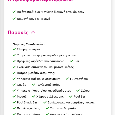
Ιωάννινα
Για ένα παιδί έως 4 ετών η διαμονή είναι δωρεάν
Κ
Διαμονή μόνο ή Πρωινό
Καβάλα
Παροχές
Καλάβρυτα
Παροχές Ξενοδοχείου
Καλαμάτα
24ωρη ρεσεψιόν
Υπηρεσία μεταφοράς αεροδρομίου / λιμένα
Κάλαμος
Βρεφικές καρέκλες στο εστιατόριο
Bar
Ενοικίαση αυτοκινήτου και μοτοσυκλέτας
Καλαμπάκα
Γιατρός (κατόπιν αιτήματος)
Κάλυμνος
Υπηρεσία φαξ και φωτοτυπιών
Γυμναστήριο
Χαμάμ
Γωνία Διαδικτύου
Καμένα Βούρλα
Υπηρεσία πλυντηρίου και σιδερώματος
Σαλόνι
Καρδάμαινα
Μασάζ
Χώρος στάθμευσης
Pool Bar
Pool Snack Bar
Ξαπλώστρες και ομπρέλες πισίνας
Καρδαμύλη
Πετσέτες πισίνας
Υπηρεσία δωματίου
Χρηματοκιβώτιο
Δορυφορική τηλεόραση