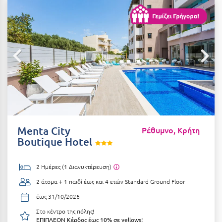
Αιδηψός
ΤΎΠΟΣ ΔΙΑΤΡΟΦΉΣ
Διαμονή Μόνο
Αλεξανδρούπολη
Πρωινό
Αλισσός Αχαΐας
Ημιδιατροφή
Αλόννησος
Ημιδιατροφή + Ποτά
Αμαλιάδα
Πλήρης Διατροφή
Αμάρυνθος
All Inclusive
Αμοργός
Menta City
Ρέθυμνο, Κρήτη
Ένα Γεύμα
Boutique Hotel
Αμφίκλεια
Δύο Γεύματα + Ποτά
Ανάβυσσος
2 Ημέρες (1 Διανυκτέρευση)
Άνδρος
2 άτομα + 1 παιδί έως και 4 ετών
Standard Ground Floor
ΤΎΠΟΣ ΚΑΤΑΛΎΜΑΤΟΣ
Αντίπαρος
έως 31/10/2026
Ξενοδοχεία 1 Αστέρι
Στο κέντρο της πόλης!
Αράχωβα
Ξενοδοχεία 2 Αστέρων
ΕΠΙΠΛΕΟΝ Κέρδος έως 10% σε yellows!