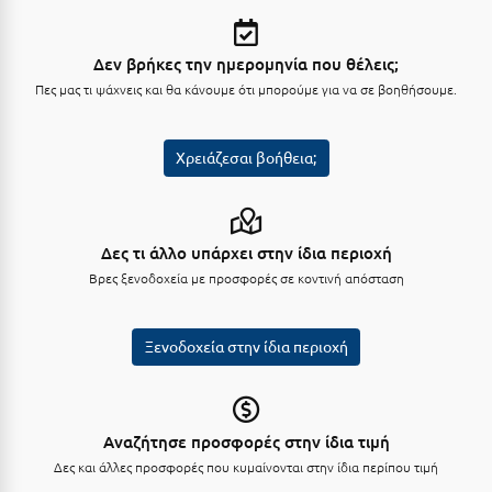
Λευκάδα
Λήμνος
Δεν βρήκες την ημερομηνία που θέλεις;
Λίμνη Πλαστήρα
Πες μας τι ψάχνεις και θα κάνουμε ότι μπορούμε για να σε βοηθήσουμε.
Λιτόχωρο
Χρειάζεσαι βοήθεια;
Λουτρά Πόζαρ
Λουτρά Υπάτης
Δες τι άλλο υπάρχει στην ίδια περιοχή
Λουτράκι
Βρες ξενοδοχεία με προσφορές σε κοντινή απόσταση
Λούτσα
Ξενοδοχεία στην ίδια περιοχή
Μ
Μάνη
Μαραθώνας Αττικής
Αναζήτησε προσφορές στην ίδια τιμή
Δες και άλλες προσφορές που κυμαίνονται στην ίδια περίπου τιμή
Μαρώνεια