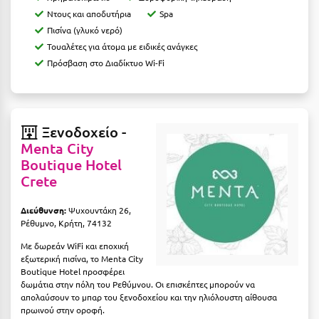
Καρδίτσα
Ντους και αποδυτήριa
Spa
Κάρπαθος
Πισίνα (γλυκό νερό)
Τουαλέτες για άτομα με ειδικές ανάγκες
Καρπενήσι
Πρόσβαση στο Διαδίκτυο Wi-Fi
Κάρυστος
Κάσος
Ξενοδοχείο -
Κασσάνδρα
Menta City
Boutique Hotel
Καστοριά
Crete
Κατερίνη
Διεύθυνση:
Ψυχουντάκη 26,
Κέα - Τζιά
Ρέθυμνο, Κρήτη, 74132
Κερατέα
Με δωρεάν WiFi και εποχική
εξωτερική πισίνα, το Menta City
Boutique Hotel προσφέρει
Κέρκυρα
δωμάτια στην πόλη του Ρεθύμνου. Οι επισκέπτες μπορούν να
απολαύσουν το μπαρ του ξενοδοχείου και την ηλιόλουστη αίθουσα
Κεφαλονιά
πρωινού στην οροφή.