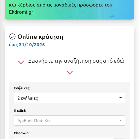
Ε
και κέρδισε από τις μοναδικές προσφορές του
Ekdromi.gr
Ελάτη Αρκαδίας
Ελληνικό Αρκαδίας
Online κράτηση
Ελούντα Κρήτης
έως 31/10/2026
Ερέτρια
Ξεκινήστε την αναζήτηση σας από εδώ
Ερμιόνη
Εύβοια
Ευρυτανία
Ενήλικες:
2 ενήλικες
Ζ
Παιδιά:
Ζαγοροχώρια
Αριθμός Παιδιών...
Ζάκυνθος
Check-in: