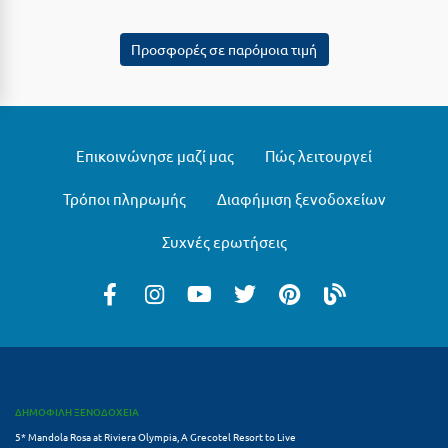
Κύμη Ευβοίας
Προσφορές σε παρόμοια τιμή
Κυπαρισσία
Κύπρος
Κως
Επικοινώνησε μαζί μας
Πώς λειτουργεί
Λ
Τρόποι πληρωμής
Διαφήμιση ξενοδοχείων
Λαγκάδια
Συχνές ερωτήσεις
Λακόπετρα Αχαΐας
Λακωνία
Λασίθι
Λεπτοκαρυά
ΔΗΜΟΦΙΛΗ ΞΕΝΟΔΟΧΕΙΑ
Λέσβος
5* Mandola Rosa at Riviera Olympia, A Grecotel Resort to Live