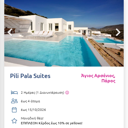
Αιδηψός
ΤΎΠΟΣ ΔΙΑΤΡΟΦΉΣ
Διαμονή Μόνο
Αλεξανδρούπολη
Πρωινό
Αλισσός Αχαΐας
Ημιδιατροφή
Αλόννησος
Ημιδιατροφή + Ποτά
Αμαλιάδα
Πλήρης Διατροφή
Αμάρυνθος
All Inclusive
Αμοργός
Pili Pala Suites
Άγιος Αρσένιος,
Πάρος
Ένα Γεύμα
Αμφίκλεια
Δύο Γεύματα + Ποτά
Ανάβυσσος
2 Ημέρες (1 Διανυκτέρευση)
έως 4 άτομα
Άνδρος
ΤΎΠΟΣ ΚΑΤΑΛΎΜΑΤΟΣ
έως 15/10/2026
Αντίπαρος
Ξενοδοχεία 1 Αστέρι
Μοναδική θέα!
ΕΠΙΠΛΕΟΝ Κέρδος έως 10% σε yellows!
Αράχωβα
Ξενοδοχεία 2 Αστέρων