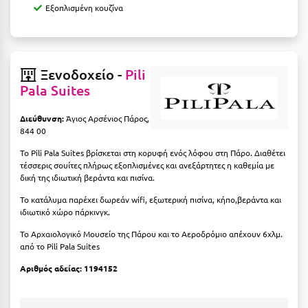
Εξοπλισμένη κουζίνα
Ιωάννινα
Κ
Ξενοδοχείο -
Pili
Καβάλα
Pala Suites
Καλάβρυτα
Διεύθυνση:
Άγιος Αρσένιος Πάρος,
Καλαμάτα
844 00
Κάλαμος
Το Pili Pala Suites βρίσκεται στη κορυφή ενός λόφου στη Πάρο. Διαθέτει
τέσσερις σουίτες πλήρως εξοπλισμένες και ανεξάρτητες η καθεμία με
δική της ιδιωτική βεράντα και πισίνα.
Καλαμπάκα
Το κατάλυμα παρέχει δωρεάν wifi, εξωτερική πισίνα, κήπο,βεράντα και
Κάλυμνος
ιδιωτικό χώρο πάρκινγκ.
Καμένα Βούρλα
Το Αρχαιολογικό Μουσείο της Πάρου και το Αεροδρόμιο απέχουν 6χλμ.
από το Pili Pala Suites
Καρδάμαινα
Αριθμός αδείας: 1194152
Καρδαμύλη