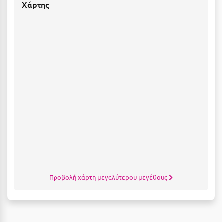
Καρδίτσα
Χάρτης
Κάρπαθος
Καρπενήσι
Κάρυστος
Κάσος
Κασσάνδρα
Καστοριά
Κατερίνη
Κέα - Τζιά
Κερατέα
Προβολή χάρτη μεγαλύτερου μεγέθους
Κέρκυρα
Κεφαλονιά