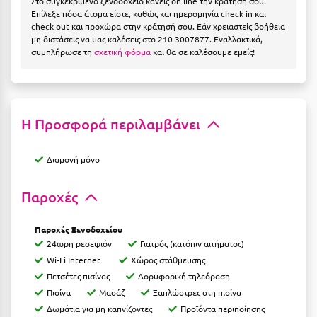
Στο συγκεκριμένο ξενοδοχείο κάνεις on line την κράτησή σου.
Η
Επίλεξε πόσα άτομα είστε, καθώς και ημερομηνία check in και
check out και προχώρα στην κράτησή σου. Εάν χρειαστείς βοήθεια
Ηλεία
μη διστάσεις να μας καλέσεις στο 210 3007877. Εναλλακτικά,
συμπλήρωσε τη
σχετική φόρμα
και θα σε καλέσουμε εμείς!
Ηράκλειο
Θ
Η Προσφορά περιλαμβάνει
Θάσος
Θεσσαλονίκη
Διαμονή μόνο
Ι
Παροχές
Ιεράπετρα
Παροχές Ξενοδοχείου
24ωρη ρεσεψιόν
Γιατρός (κατόπιν αιτήματος)
Ιθάκη
Wi-Fi Internet
Χώρος στάθμευσης
Ικαρία
Πετσέτες πισίνας
Δορυφορική τηλεόραση
Πισίνα
Μασάζ
Ξαπλώστρες στη πισίνα
Ίος
Δωμάτια για μη καπνίζοντες
Προϊόντα περιποίησης