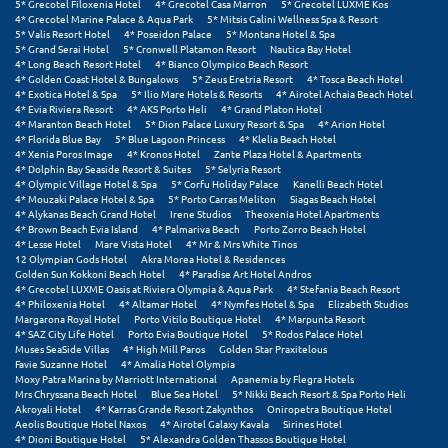
Λευκάδα
5* Grecotel Filoxenia Hotel
4* Grecotel Casa Marron
5* Grecotel LUXME Kos
4* Grecotel Marine Palace & Aqua Park
5* Mitsis Galini Wellness Spa & Resort
5* Valis Resort Hotel
4* Poseidon Palace
5* Montana Hotel & Spa
Λήμνος
5* Grand Serai Hotel
5* Cronwell Platamon Resort
Nautica Bay Hotel
4* Long Beach Resort Hotel
4* Bianco Olympico Beach Resort
4* Golden Coast Hotel & Bungalows
5* Zeus Eretria Resort
4* Tosca Beach Hotel
Λίμνη Πλαστήρα
4* Exotica Hotel & Spa
5* Ilio Mare Hotels & Resorts
4* Airotel Achaia Beach Hotel
4* Evia Riviera Resort
4* AKS Porto Heli
4* Grand Platon Hotel
Λιτόχωρο
4* Maranton Beach Hotel
5* Dion Palace Luxury Resort & Spa
4* Arion Hotel
4* Florida Blue Bay
5* Blue Lagoon Princess
4* Klelia Beach Hotel
4* Xenia Poros Image
4* Kronos Hotel
Zante Plaza Hotel & Apartments
Λουτρά Πόζαρ
4* Dolphin Bay Seaside Resort & Suites
5* Selyria Resort
4* Olympic Village Hotel & Spa
5* Corfu Holiday Palace
Kanelli Beach Hotel
Λουτρά Υπάτης
4* Mouzaki Palace Hotel & Spa
5* Porto Carras Meliton
Siagas Beach Hotel
4* Alykanas Beach Grand Hotel
Irene Studios
Theoxenia Hotel Apartments
4* Brown Beach Evia Island
4* Palmariva Beach
Porto Zorro Beach Hotel
Λουτράκι
4* Lesse Hotel
Mare Vista Hotel
4* Mr & Mrs White Tinos
12 Olympian Gods Hotel
Akra Morea Hotel & Residences
Λούτσα
Golden Sun Kokkoni Beach Hotel
4* Paradise Art Hotel Andros
4* Grecotel LUXME Oasis at Riviera Olympia & Aqua Park
4* Stefania Beach Resort
4* Philoxenia Hotel
4* Altamar Hotel
4* Nymfes Hotel & Spa
Elizabeth Studios
Μ
Margarona Royal Hotel
Porto Vitilo Boutique Hotel
4* Marpunta Resort
4* SAZ City Life Hotel
Porto Evia Boutique Hotel
5* Rodos Palace Hotel
Muses SeaSide Villas
4* High Mill Paros
Golden Star Praxitelous
Μάνη
Favie Suzanne Hotel
4* Amalia Hotel Olympia
Moxy Patra Marina by Marriott International
Apanemia by Flegra Hotels
Mrs Chryssana Beach Hotel
Blue Sea Hotel
5* Nikki Beach Resort & Spa Porto Heli
Μαραθώνας Αττικής
Akroyali Hotel
4* Karras Grande Resort Zakynthos
Oniropetra Boutique Hotel
Aeolis Boutique Hotel Naxos
4* Airotel Galaxy Kavala
Sirines Hotel
Μαρώνεια
4* Dioni Boutique Hotel
5* Alexandra Golden Thassos Boutique Hotel