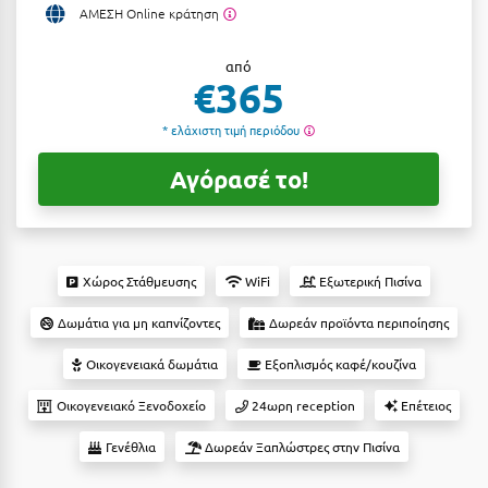
ΑΜΕΣΗ Online κράτηση
Αργολίδα
Ξενοδοχεία 3 Αστέρων
από
Αριδαία
Ξενοδοχεία 4 Αστέρων
€365
Αρκαδία
Ξενοδοχεία 5 Αστέρων
* ελάχιστη τιμή περιόδου
Αρκίτσα
Βίλες
Αγόρασέ το!
Αρτέμιδα
Κρουαζιέρες
Αρχαία Ολυμπία
Ενοικιαζόμενα Δωμάτια
Αστυπάλαια
Διαμερίσματα
Χώρος Στάθμευσης
WiFi
Εξωτερική Πισίνα
Αττική
Studios
Δωμάτια για μη καπνίζοντες
Δωρεάν προϊόντα περιποίησης
Αχαΐα
Boutique Hotels
Οικογενειακά δωμάτια
Εξοπλισμός καφέ/κουζίνα
Ξενώνες
Οικογενειακό Ξενοδοχείο
24ωρη reception
Επέτειος
Β
Camping
Γενέθλια
Δωρεάν Ξαπλώστρες στην Πισίνα
Βansko