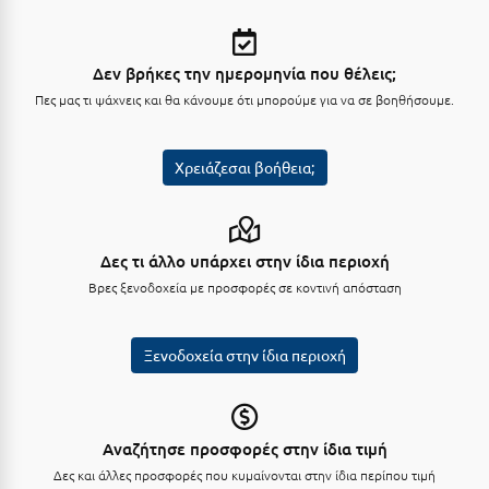
Κοζάνη
Κοκκώνι Κορινθίας
Δεν βρήκες την ημερομηνία που θέλεις;
Κομοτηνή
Πες μας τι ψάχνεις και θα κάνουμε ότι μπορούμε για να σε βοηθήσουμε.
Κόνιτσα
Χρειάζεσαι βοήθεια;
Κόρινθος
Κορώνη
Κουρούτα Ηλείας
Δες τι άλλο υπάρχει στην ίδια περιοχή
Βρες ξενοδοχεία με προσφορές σε κοντινή απόσταση
Κουφονήσια
Κρήτη
Ξενοδοχεία στην ίδια περιοχή
Κρουαζιέρες
Κύθηρα
Αναζήτησε προσφορές στην ίδια τιμή
Κυλλήνη
Δες και άλλες προσφορές που κυμαίνονται στην ίδια περίπου τιμή