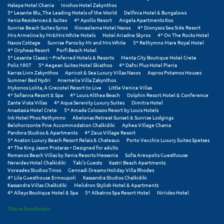
Halepa Hotel Chania
Iniohos Hotel Zakynthos
5* Lesante Blu, The Leading Hotels of the World
Delfinia Hotel & Bungalows
Ξυλόκαστρο
Xenia Residences & Suites
4* Apollo Resort
Angela Apartments Kos
Sunrise Beach Suites Syros
Iliovasilema Hotel Naxos
4* Dionysos Sea Side Resort
Mrs Armelina by Mr&Mrs White Hotels
Hotel Ariadne Skyros
4* On The Rocks Hotel
Ο
Naxos Cottage
Sunrise Paros by Mr and Mrs White
5* Rethymno Mare Royal Hotel
4* Orpheas Resort
Porfi Beach Hotel
5* Lesante Classic – Preferred Hotels & Resorts
Menta City Boutique Hotel Crete
Ορεινή Αρκαδία
Polis 1907
5* Aegean Suites Hotel Skiathos
4* Dafni Plus Hotel Pieria
Karras Livin Zakynthos
Apricot & Sea Luxury Villas Naxos
Aspros Potamos Houses
Summer Bed Nydri
Anemelia Villa Zakynthos
Ορεινή Ναυπακτία
Mykonos Lolita, A Grecotel Resort to Live
Little Venice Villas
4* Sofianna Resort & Spa
4* Louis Althea Beach
Dolphin Resort Hotel & Conference
Zante Vista Villas
4* Aqua Serenity Luxury Suites
Dimitra Hotel
Π
Anastasia Hotel Crete
5* Amada Colossos Resort by Louis Hotels
Ink Hotel Phos Rethymno
Abelonas Retreat Sunset & Sunrise Lodgings
Belohorizonte Fine Accommodation Chalkidiki
Aphea Village Chania
Πάλαιρος
Pandora Studios & Apartments
4* Zeus Village Resort
5* Avaton Luxury Beach Resort Relais & Chateaux
Porto Vecchio Luxury Suites Spetses
4* The King Jason Protaras – Designed for adults
Παξοί
Romanos Beach Villas by Xenia Resorts Messenia
Sofia Areopolis Guesthouse
Nereides Hotel Chalkidiki
Taki's Guests
Kastri Beach Apartments
Παραλία Κατερίνης
Voreades Studios Tinos
Gennadi Dreams Holiday Villa Rhodes
4* Lila Guesthouse Ermoupoli
Kassandra Studios Chalkidiki
Kassandra Villas Chalkidiki
Melidron Stylish Hotel & Apartments
Παραλία Λιτοχώρου
4* Alleys Boutique Hotel & Spa
5* Albatros Spa Resort Hotel
Niriides Hotel
Παράλιο Άστρος
Όλα τα ξενοδοχεία