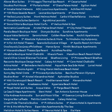
Above Blue Suites
5* Miraggio Thermal Spa Resort
4* Cezaria Hotel
Douskos Port House
4* Portaria Hotel
4* Diana Palace Hotel
Egilion Hotel
Μεθώνη
4* Amalia Hotel Meteora
ADG Luxurious Apartments
Achilles Hill Hotel
4* 100 Rizes Seaside Resort
Leonardos Apartments
4* Diana Hotel
Μεσολόγγι
4* Neikos Luxury Suites
Mont Helmos Hotel
Garbis Villas Kefalonia
Iris Hotel
4* Iliovasilema Suites Santorini
Agroktima Leonidio
4* Siora Vittoria Boutique Hotel Corfu
4* Aelius Hotel & Spa
Μεσσηνία
Semiramis Guesthouse
Airotel Patras Smart Hotel
4* City Hotel Thessaloniki
Paralia Beach Boutique Hotel
Dionysis Studios
Sunshine Apartments
Acqua Vatos Santorini
Saronis Hotel
Golden Rose Suites
Kochili Apartments
Μετέωρα
Hotel Ntinas
5* Absolute Mykonos Suites & More
Το Μπαλκόνι της Αγόριανης
4* A For Art Hotel Thassos
Searocks Exclusive Village
4* Apollo Resort Art Hotel
Μέτσοβο
Οικολογικός Ξενώνας «Philothea»
Manos Syros
Minthi Boutique Apartments
4* Alexandra Beach Thassos Spa Resort
Acrothea Perdika
Mirabilia Boutique Hotel Chalkidiki
Ithaca's Poem
Marathon Beach Resort Hotel
Μήλος
Gera's Olive Grove (Elaionas Tis Geras)
Skiathos Living
5* Princess Resort Skiathos
Racconto Boutique Design Hotel
Galaxy Art Hotel
4* Core Hotel Chalkidiki
Μονεμβασιά
Artina Hotel
4* Belvedere Aeolis Hotel
Aqua Mare Sea Side Hotel
Loriet Hotel
Koukounari Rooms Agistri
4* King Maron Wellness Beach Hotel
Sunny Bay Hotel Crete
4* Princess Kyniska Suites
Bacchus Pension Olympia
Μουζάκι
Studios River
4* Airotel Alexandros Hotel
Aphrodite Studios
4* Akti Ouranoupoli Beach Resort
Mediterranee Hotel
Alexandra Hotel
Μπαλί Κρήτης
4* Las Hotel & Spa
Anastassiou Hotel
Kyparissia Beach Hotel
4* Royal Hotel and Suites
Acqua Vatos
5* Parga Beach Resort
La Casa Di Napa Apartments
Steni Hotel
San Antonio Summer House
Μπάνσκο
Villa Andreas Ammoudia
Sun and Moon Villas
4* Essence Living Exclusive Hotel
Vergina Star Lefkada
Petritis Guest House
Galaxy Hotel Ios
Μπούκα Μεσσηνίας
Greek Pride Themelis Studios
4* Pi Athens Suites
4* Alamis Hotel & Apartments
4* Mr & Mrs White Paros
Esperides Apartments By The Sea
Melidron Hotel & Suites Naxos
4* Nevros Hotel & Spa
Ilia Mare
Μύκονος