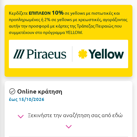
Suites
Βόλος
10%
Κερδίζετε
ΕΠΙΠΛΕΟΝ
σε yellows με πιστωτικές και
Βραχάτι Κορινθίας
προπληρωμένες ή 2% σε yellows με χρεωστικές, αγοράζοντας
αυτήν την προσφορά με κάρτες της Τράπεζας Πειραιώς που
Βυτίνα
Δες όλες τις προσφορές
συμμετέχουν στο πρόγραμμα YELLOW.
Γ
Δες όλα τα πακέτα διακοπών
Γαλαξiδι
Γλυφάδα
Γρεβενά
Γύθειο
Online κράτηση
έως 15/10/2026
Δ
Ξεκινήστε την αναζήτηση σας από εδώ
Δελφοί
Διακοπτό