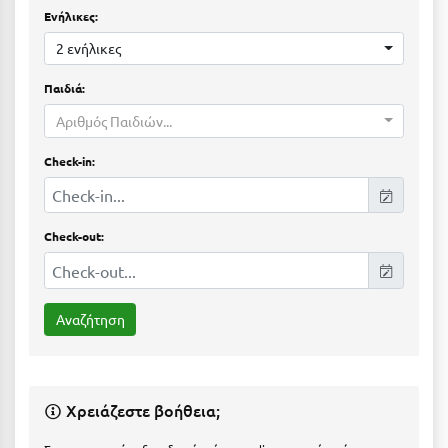
Ε
Ενήλικες:
2 ενήλικες
Ελάτη Αρκαδίας
Ελληνικό Αρκαδίας
Παιδιά:
Αριθμός Παιδιών...
Ελούντα Κρήτης
Check-in:
Ερέτρια
Ερμιόνη
Check-out:
Εύβοια
Ευρυτανία
Ζ
Ζαγοροχώρια
Χρειάζεστε βοήθεια;
Ζάκυνθος