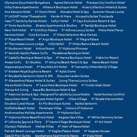
Olympios Zeus Hotel Bungalows
Agnes Deluxe Hotel
Preveza City Comfort Hotel
Villa Orama Apartments
Athens 4 Boutique Hotel
Anais Collection Hotels & Suites
Μυστράς
Ano Kampos Hotel
31 Doors Hotel
Alexakis Hotel & Spa
Summer House Louisa
5* LAZART Hotel Thessaloniki
Verde Al Mare
Acropolis Suites Troulanda
Casa 77 Zante by Karras Hotels
Gefyri Hotel
5* Cayo Exclusive Resort & Spa
Μυτιλήνη
5* Porto Kea Suites
Stratos Apartments & Studios
4* SanSal Boutique Hotel
New York Hotel
4* Achillion Palace
5* Athina Luxury Suites
Polos Hotel Paros
Hermes Hotel
Gizis Exclusive
5* Mitsis Selection Blue Domes
Ν
5* Plaza Resort Hotel
4* Argo Boutique Hotel
4* Flegra Palace
4* Thermesea Luxury Lodge
Villa Nefeli
5* Mitsis Ramira Beach Hotel
5* Koukoumi Hotel
Artina Nuovo
5* Mykonos Princess
Νάξος
5* Sentido Apollo Palace Corfu
Paraskevas Boutique Hotel
5* Castello Boutique Resort & Spa
4* Harma Boutique Hotel
Makis Inn Resort
Νάουσα
Anasa Corfu
Eri Studios
5* Almyros Beach Resort & Spa
Naxos Beach Hotel
Hippocampus Hotel
4* Kos Aktis Art Hotel
4* Canvas by Mitsis Family Village
5* Kresten Royal Euphoria Resort
4* Aplai Dome
Ναυπακτία
4* Rocabella Santorini Hotel & SPA
Elounda Garden Suites
5* Alexandros Palace Hotel & Suites
Living Theros Luxury Suites
Alexis Hotel Chania
4* Lena Mare Boutique Hotel
4* Civitel Akali Hotel
Ναύπλιο
Mariya Art Living
Aqua Blu Boutique Hotel & Spa
5* Asterion Suites & Spa - Designed for adults by Louis Hotels
Hotel Kontes Comfort
Νέα Μάκρη
Aqua Mare Hotel
Dionysos Hotel Agistri
Villea Village
4* Strada Marina Hotel
Douskos Guest House
En Plo Boutique Suites
Apikia Santorini
Molfetta Beach Hotel
Penelope Villas
Colours of Mykonos
Νέα Στύρα Εύβοιας
Andromaches Holiday Apartments
5* Mykonos Soul
5* Mykonos Dove Beachfront Hotel
Aegean Sea Villas
4* White Harmony Suites
Νέοι Πόροι Πιερίας
4* Lithos by Spyros & Flora
5* Varos Village Boutique Hotel
4* Art Hotel
Olympic Palladium
Melissi Villas
4* Astir of Naxos Hotel
Petradi Beach Lounge Hotel
5* Eagles Palace Hotel
4* Aegean Houses
Ξ
Casa Di Fiori Suites
Ippokampos Apartments Naxos
4* Vigla Hotel