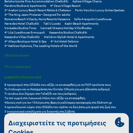
Τολό
Belohorizonte Fine Accommodation Chalkidiki
Aphea Village Chania
Pandora Studios & Apartments
4* Zeus Village Resort
5* Avaton Luxury Beach Resort Relais & Chateaux
Porto Vecchio Luxury Suites Spetses
Τριζόνια Φωκίδος
4* The King Jason Protaras – Designed for adults
Romanos Beach Villas by Xenia Resorts Messenia
Sofia Areopolis Guesthouse
Nereides Hotel Chalkidiki
Taki's Guests
Kastri Beach Apartments
Τρίκαλα
Voreades Studios Tinos
Gennadi Dreams Holiday Villa Rhodes
4* Lila Guesthouse Ermoupoli
Kassandra Studios Chalkidiki
Τρίκαλα Κορινθίας
Kassandra Villas Chalkidiki
Melidron Stylish Hotel & Apartments
4* Alleys Boutique Hotel & Spa
4* Art Hotel Debono
5* Katikies Mykonos, The Leading Hotels of the World
Τρίπολη
Όλα τα ξενοδοχεία
Τυρός
Όλοι οι προορισμοί
Υ
ΔΙΑΒΑΣΤΕ ΣΤΟ BLOG ΜΑΣ
8 προορισμοί στην Ελλάδα που αξίζει να επισκεφθείς για τα ΠΟΠ προϊόντα τους
Ύδρα
Το Λιτόχωρο και οι Καταρράκτες του Ενιπέα: Οδηγός για μια αξέχαστη εκδρομή
Τι να κάνω ένα 3ήμερο στο Γαλαξίδι και τους Δελφούς
Τα τοπ χωριά στη Λακωνική Μάνη που αξίζει να επισκεφθείς
Φ
Ψάχνεις νησί για τον 15Αύγουστο; Βρες τις καλύτερες προσφορές στο Ekdromi.gr
4 αρχαιολογικοί χώροι στην Ελλάδα που πρέπει να δεις έστω μία φορά στη ζωή σου
3 οικογενειακά καταλύματα για διακοπές στα Σύβοτα
Φιλιατρά Μεσσηνίας
Τα 11 καλύτερα καλοκαιρινά resorts στην Ελλάδα
7 μικρά ελληνικά νησιά για αξέχαστες καλοκαιρινές διακοπές
Φλώρινα
5+1 ινσταγκραμικές παραλίες στην Ελλάδα που αξίζουν μια θέση στο feed σου