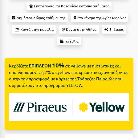
Suites
Βόλος
Επιτρέπονται τα Κατοικίδια κατόπιν αιτήματος
Βραχάτι Κορινθίας
Δημόσιος Χώρος Στάθμευσης
Στο κέντρο της Αγίας Μαρίνας
Βυτίνα
Δες όλες τις προσφορές
Κοντά στην παραλία
Κοντά στην Αθήνα
Επέτειος
Γ
Γενέθλια
Δες όλα τα πακέτα διακοπών
Γαλαξiδι
10%
Κερδίζετε
ΕΠΙΠΛΕΟΝ
σε yellows με πιστωτικές και
Γλυφάδα
προπληρωμένες ή 2% σε yellows με χρεωστικές, αγοράζοντας
Γρεβενά
αυτήν την προσφορά με κάρτες της Τράπεζας Πειραιώς που
συμμετέχουν στο πρόγραμμα YELLOW.
Γύθειο
Δ
Δελφοί
Διακοπτό