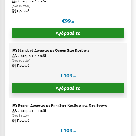
2 άτομα + 1 παιδί
Η
έως 10 ετών
Πρωινό
Ηλεία
€99
,00
Ηράκλειο
Αγόρασέ το
Θ
Standard Δωμάτιο με Queen Size Kρεβάτι
Θάσος
2 άτομα + 1 παιδί
έως 10 ετών
Πρωινό
Θεσσαλονίκη
€109
,00
Ι
Αγόρασέ το
Ιεράπετρα
Design Δωμάτιο με Κing Size Kρεβάτι και Θέα Βουνό
Ιθάκη
2 άτομα + 1 παιδί
έως 3 ετών
Ικαρία
Πρωινό
Ίος
€109
,00