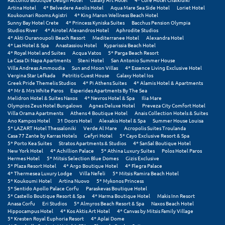
Σαμοθράκη
Artina Hotel
4* Belvedere Aeolis Hotel
Aqua Mare Sea Side Hotel
Loriet Hotel
Koukounari Rooms Agistri
4* King Maron Wellness Beach Hotel
Sunny Bay Hotel Crete
4* Princess Kyniska Suites
Bacchus Pension Olympia
Σάμος
Studios River
4* Airotel Alexandros Hotel
Aphrodite Studios
4* Akti Ouranoupoli Beach Resort
Mediterranee Hotel
Alexandra Hotel
Σαντορίνη
4* Las Hotel & Spa
Anastassiou Hotel
Kyparissia Beach Hotel
4* Royal Hotel and Suites
Acqua Vatos
5* Parga Beach Resort
La Casa Di Napa Apartments
Steni Hotel
San Antonio Summer House
Σέριφος
Villa Andreas Ammoudia
Sun and Moon Villas
4* Essence Living Exclusive Hotel
Vergina Star Lefkada
Petritis Guest House
Galaxy Hotel Ios
Σέρρες
Greek Pride Themelis Studios
4* Pi Athens Suites
4* Alamis Hotel & Apartments
4* Mr & Mrs White Paros
Esperides Apartments By The Sea
Melidron Hotel & Suites Naxos
4* Nevros Hotel & Spa
Ilia Mare
Σιθωνία
Olympios Zeus Hotel Bungalows
Agnes Deluxe Hotel
Preveza City Comfort Hotel
Villa Orama Apartments
Athens 4 Boutique Hotel
Anais Collection Hotels & Suites
Σίκινος
Ano Kampos Hotel
31 Doors Hotel
Alexakis Hotel & Spa
Summer House Louisa
5* LAZART Hotel Thessaloniki
Verde Al Mare
Acropolis Suites Troulanda
Casa 77 Zante by Karras Hotels
Gefyri Hotel
5* Cayo Exclusive Resort & Spa
Σίφνος
5* Porto Kea Suites
Stratos Apartments & Studios
4* SanSal Boutique Hotel
New York Hotel
4* Achillion Palace
5* Athina Luxury Suites
Polos Hotel Paros
Σκαφιδιά Ηλείας
Hermes Hotel
5* Mitsis Selection Blue Domes
Gizis Exclusive
5* Plaza Resort Hotel
4* Argo Boutique Hotel
4* Flegra Palace
4* Thermesea Luxury Lodge
Villa Nefeli
5* Mitsis Ramira Beach Hotel
Σκιάθος
5* Koukoumi Hotel
Artina Nuovo
5* Mykonos Princess
5* Sentido Apollo Palace Corfu
Paraskevas Boutique Hotel
Σκόπελος
5* Castello Boutique Resort & Spa
4* Harma Boutique Hotel
Makis Inn Resort
Anasa Corfu
Eri Studios
5* Almyros Beach Resort & Spa
Naxos Beach Hotel
Hippocampus Hotel
4* Kos Aktis Art Hotel
4* Canvas by Mitsis Family Village
Σκύρος
5* Kresten Royal Euphoria Resort
4* Aplai Dome