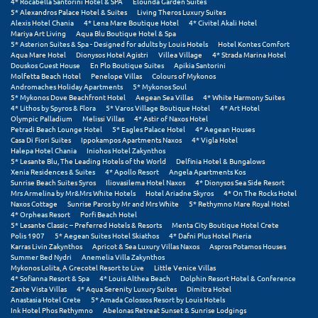
4* Rocabella Santorini Hotel & SPA
Elounda Garden Suites
5* Alexandros Palace Hotel & Suites
Living Theros Luxury Suites
Σούνιο
Alexis Hotel Chania
4* Lena Mare Boutique Hotel
4* Civitel Akali Hotel
Mariya Art Living
Aqua Blu Boutique Hotel & Spa
Σπάρτη
5* Asterion Suites & Spa - Designed for adults by Louis Hotels
Hotel Kontes Comfort
Aqua Mare Hotel
Dionysos Hotel Agistri
Villea Village
4* Strada Marina Hotel
Douskos Guest House
En Plo Boutique Suites
Apikia Santorini
Σπέτσες
Molfetta Beach Hotel
Penelope Villas
Colours of Mykonos
Andromaches Holiday Apartments
5* Mykonos Soul
Σποράδες
5* Mykonos Dove Beachfront Hotel
Aegean Sea Villas
4* White Harmony Suites
4* Lithos by Spyros & Flora
5* Varos Village Boutique Hotel
4* Art Hotel
Olympic Palladium
Melissi Villas
4* Astir of Naxos Hotel
Σύβοτα
Petradi Beach Lounge Hotel
5* Eagles Palace Hotel
4* Aegean Houses
Casa Di Fiori Suites
Ippokampos Apartments Naxos
4* Vigla Hotel
Σύμη
Halepa Hotel Chania
Iniohos Hotel Zakynthos
5* Lesante Blu, The Leading Hotels of the World
Delfinia Hotel & Bungalows
Xenia Residences & Suites
4* Apollo Resort
Angela Apartments Kos
Σύρος
Sunrise Beach Suites Syros
Iliovasilema Hotel Naxos
4* Dionysos Sea Side Resort
Mrs Armelina by Mr&Mrs White Hotels
Hotel Ariadne Skyros
4* On The Rocks Hotel
Σχοινούσα
Naxos Cottage
Sunrise Paros by Mr and Mrs White
5* Rethymno Mare Royal Hotel
4* Orpheas Resort
Porfi Beach Hotel
5* Lesante Classic – Preferred Hotels & Resorts
Menta City Boutique Hotel Crete
Τ
Polis 1907
5* Aegean Suites Hotel Skiathos
4* Dafni Plus Hotel Pieria
Karras Livin Zakynthos
Apricot & Sea Luxury Villas Naxos
Aspros Potamos Houses
Summer Bed Nydri
Anemelia Villa Zakynthos
Τζουμέρκα
Mykonos Lolita, A Grecotel Resort to Live
Little Venice Villas
4* Sofianna Resort & Spa
4* Louis Althea Beach
Dolphin Resort Hotel & Conference
Zante Vista Villas
4* Aqua Serenity Luxury Suites
Dimitra Hotel
Τήνος
Anastasia Hotel Crete
5* Amada Colossos Resort by Louis Hotels
Ink Hotel Phos Rethymno
Abelonas Retreat Sunset & Sunrise Lodgings