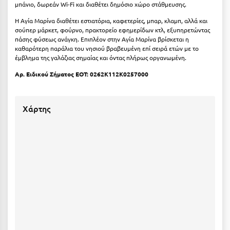
μπάνιο, δωρεάν Wi-Fi και διαθέτει δημόσιο χώρο στάθμευσης.
Μεθώνη
Η Αγία Μαρίνα διαθέτει εστιατόρια, καφετερίες, μπαρ, κλαμπ, αλλά και
σούπερ μάρκετ, φούρνο, πρακτορείο εφημερίδων κτλ, εξυπηρετώντας
Μεσολόγγι
πάσης φύσεως ανάγκη. Επιπλέον στην Αγία Μαρίνα βρίσκεται η
καθαρότερη παράλια του νησιού βραβευμένη επί σειρά ετών με το
Μεσσηνία
έμβλημα της γαλάζιας σημαίας και όντας πλήρως οργανωμένη.
Μετέωρα
Αρ. Ειδικού Σήματος ΕΟΤ: 0262K112K0257000
Μέτσοβο
Χάρτης
Μήλος
Μονεμβασιά
Μουζάκι
Μπαλί Κρήτης
Μπάνσκο
Μπούκα Μεσσηνίας
Μύκονος