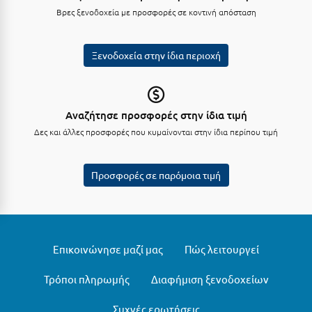
Βρες ξενοδοχεία με προσφορές σε κοντινή απόσταση
Ξυλόκαστρο
Ξενοδοχεία στην ίδια περιοχή
Ο
Ορεινή Αρκαδία
Αναζήτησε προσφορές στην ίδια τιμή
Ορεινή Ναυπακτία
Δες και άλλες προσφορές που κυμαίνονται στην ίδια περίπου τιμή
Π
Προσφορές σε παρόμοια τιμή
Πάλαιρος
Παξοί
Παραλία Κατερίνης
Επικοινώνησε μαζί μας
Πώς λειτουργεί
Παραλία Λιτοχώρου
Τρόποι πληρωμής
Διαφήμιση ξενοδοχείων
Παράλιο Άστρος
Συχνές ερωτήσεις