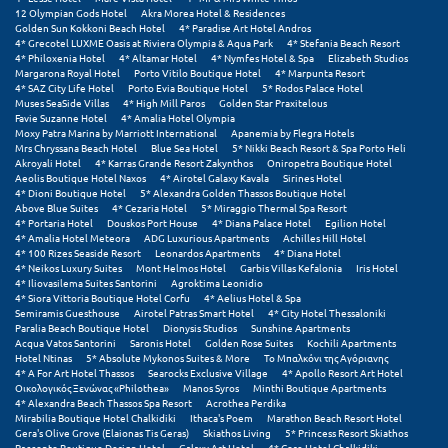
Πόρος
12 Olympian Gods Hotel
Akra Morea Hotel & Residences
Golden Sun Kokkoni Beach Hotel
4* Paradise Art Hotel Andros
4* Grecotel LUXME Oasis at Riviera Olympia & Aqua Park
4* Stefania Beach Resort
Πόρτο Χέλι
4* Philoxenia Hotel
4* Altamar Hotel
4* Nymfes Hotel & Spa
Elizabeth Studios
Margarona Royal Hotel
Porto Vitilo Boutique Hotel
4* Marpunta Resort
Πρέβεζα
4* SAZ City Life Hotel
Porto Evia Boutique Hotel
5* Rodos Palace Hotel
Muses SeaSide Villas
4* High Mill Paros
Golden Star Praxitelous
Favie Suzanne Hotel
4* Amalia Hotel Olympia
Πύλος
Moxy Patra Marina by Marriott International
Apanemia by Flegra Hotels
Mrs Chryssana Beach Hotel
Blue Sea Hotel
5* Nikki Beach Resort & Spa Porto Heli
Πύργος
Akroyali Hotel
4* Karras Grande Resort Zakynthos
Oniropetra Boutique Hotel
Aeolis Boutique Hotel Naxos
4* Airotel Galaxy Kavala
Sirines Hotel
4* Dioni Boutique Hotel
5* Alexandra Golden Thassos Boutique Hotel
Ρ
Above Blue Suites
4* Cezaria Hotel
5* Miraggio Thermal Spa Resort
4* Portaria Hotel
Douskos Port House
4* Diana Palace Hotel
Egilion Hotel
4* Amalia Hotel Meteora
ADG Luxurious Apartments
Achilles Hill Hotel
Ρέθυμνο
4* 100 Rizes Seaside Resort
Leonardos Apartments
4* Diana Hotel
4* Neikos Luxury Suites
Mont Helmos Hotel
Garbis Villas Kefalonia
Iris Hotel
4* Iliovasilema Suites Santorini
Agroktima Leonidio
Ρίο
4* Siora Vittoria Boutique Hotel Corfu
4* Aelius Hotel & Spa
Semiramis Guesthouse
Airotel Patras Smart Hotel
4* City Hotel Thessaloniki
Paralia Beach Boutique Hotel
Dionysis Studios
Sunshine Apartments
Ρόδος
Acqua Vatos Santorini
Saronis Hotel
Golden Rose Suites
Kochili Apartments
Hotel Ntinas
5* Absolute Mykonos Suites & More
Το Μπαλκόνι της Αγόριανης
4* A For Art Hotel Thassos
Searocks Exclusive Village
4* Apollo Resort Art Hotel
Σ
Οικολογικός Ξενώνας «Philothea»
Manos Syros
Minthi Boutique Apartments
4* Alexandra Beach Thassos Spa Resort
Acrothea Perdika
Mirabilia Boutique Hotel Chalkidiki
Ithaca's Poem
Marathon Beach Resort Hotel
Σαλαμίνα
Gera's Olive Grove (Elaionas Tis Geras)
Skiathos Living
5* Princess Resort Skiathos
Racconto Boutique Design Hotel
Galaxy Art Hotel
4* Core Hotel Chalkidiki