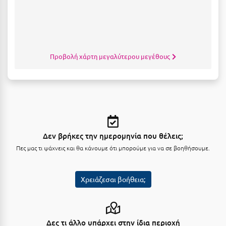
Μυστράς
Μυτιλήνη
Προβολή χάρτη μεγαλύτερου μεγέθους
Ν
Νάξος
Νάουσα
Ναυπακτία
Δεν βρήκες την ημερομηνία που θέλεις;
Ναύπλιο
Πες μας τι ψάχνεις και θα κάνουμε ότι μπορούμε για να σε βοηθήσουμε.
Νέα Μάκρη
Νέα Στύρα Εύβοιας
Χρειάζεσαι βοήθεια;
Νέοι Πόροι Πιερίας
Δες τι άλλο υπάρχει στην ίδια περιοχή
Ξ