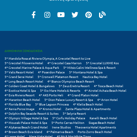
Πάργα
Παρνασσός
Πάρος
Πάτμος
Πάτρα
ΔΗΜΟΦΙΛΗ ΞΕΝΟΔΟΧΕΙΑ
Παύλιανη
5* Mandola Rosa at Riviera Olympia, A Grecotel Resort to Live
5* Grecotel Filoxenia Hotel
4* Grecotel Casa Marron
5* Grecotel LUXME Kos
4* Grecotel Marine Palace & Aqua Park
5* Mitsis Galini Wellness Spa & Resort
Πειραιάς
5* Valis Resort Hotel
4* Poseidon Palace
5* Montana Hotel & Spa
5* Grand Serai Hotel
5* Cronwell Platamon Resort
Nautica Bay Hotel
4* Long Beach Resort Hotel
4* Bianco Olympico Beach Resort
Πελοπόννησος
4* Golden Coast Hotel & Bungalows
5* Zeus Eretria Resort
4* Tosca Beach Hotel
4* Exotica Hotel & Spa
5* Ilio Mare Hotels & Resorts
4* Airotel Achaia Beach Hotel
Πήλιο
4* Evia Riviera Resort
4* AKS Porto Heli
4* Grand Platon Hotel
4* Maranton Beach Hotel
5* Dion Palace Luxury Resort & Spa
4* Arion Hotel
4* Florida Blue Bay
5* Blue Lagoon Princess
4* Klelia Beach Hotel
Πιερία
4* Xenia Poros Image
4* Kronos Hotel
Zante Plaza Hotel & Apartments
4* Dolphin Bay Seaside Resort & Suites
5* Selyria Resort
Πλαταμώνας
4* Olympic Village Hotel & Spa
5* Corfu Holiday Palace
Kanelli Beach Hotel
4* Mouzaki Palace Hotel & Spa
5* Porto Carras Meliton
Siagas Beach Hotel
4* Alykanas Beach Grand Hotel
Irene Studios
Theoxenia Hotel Apartments
Πλύτρα Λακωνίας
4* Brown Beach Evia Island
4* Palmariva Beach
Porto Zorro Beach Hotel
4* Lesse Hotel
Mare Vista Hotel
4* Mr & Mrs White Tinos