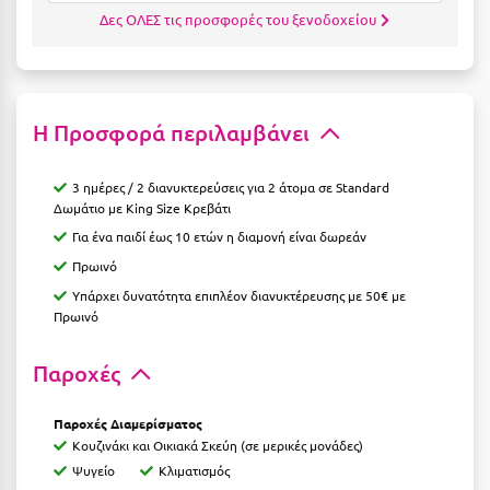
Κύμη Ευβοίας
Δες ΟΛΕΣ τις προσφορές του ξενοδοχείου
Κυπαρισσία
Κύπρος
Η Προσφορά περιλαμβάνει
Κως
3 ημέρες / 2 διανυκτερεύσεις για 2 άτομα σε Standard
Λ
Δωμάτιο με King Size Kρεβάτι
Για ένα παιδί έως 10 ετών η διαμονή είναι δωρεάν
Λαγκάδια
Πρωινό
Λακόπετρα Αχαΐας
Υπάρχει δυνατότητα επιπλέον διανυκτέρευσης με 50€ με
Πρωινό
Λακωνία
Παροχές
Λασίθι
Λεπτοκαρυά
Παροχές Διαμερίσματος
Κουζινάκι και Οικιακά Σκεύη (σε μερικές μονάδες)
Λέσβος
Ψυγείο
Κλιματισμός