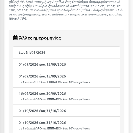
(βίλες) 4€. Kατά τους μήνες Απρίλιο έως Οκτώβριο διαμορφώνεται ανά
Κοζάνη
ημέρα ως εξής: Για κύρια ξενοδοχειακά καταλύματα 1*-2* 2€, 3* 5€, 4*
10€, 5* 15€, σε ενοικιαζόμενα επιπλωμένα δωμάτια - διαμερίσματα 2€ &
σε αυτοεξυπηρετούμενα καταλύματα - τουριστικές επιπλωμένες επαύλεις
Κοκκώνι Κορινθίας
(βίλες) 10€.
Κομοτηνή
Κόνιτσα
Άλλες ημερομηνίες
Κόρινθος
έως 31/08/2026
Κορώνη
01/09/2026 έως 15/09/2026
Κουρούτα Ηλείας
01/09/2026 έως 15/09/2026
Κουφονήσια
με 1 νύχτα ΔΩΡΟ και ΕΠΙΠΛΕΟΝ έως 10% σε yellows
Κρήτη
16/09/2026 έως 30/09/2026
με 1 νύχτα ΔΩΡΟ και ΕΠΙΠΛΕΟΝ έως 10% σε yellows
Κρουαζιέρες
01/10/2026 έως 31/10/2026
Κύθηρα
01/10/2026 έως 31/10/2026
Κυλλήνη
με 1 νύχτα ΔΩΡΟ και ΕΠΙΠΛΕΟΝ έως 10% σε yellows