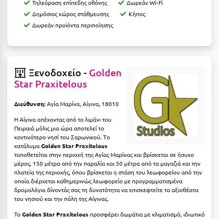
Λευκάδα
Τηλεόραση επίπεδης οθόνης
Δωρεάν Wi-Fi
Δημόσιος χώρος στάθμευσης
Κήπος
Λήμνος
Δωρεάν προϊόντα περιποίησης
Λίμνη Πλαστήρα
Λιτόχωρο
Ξενοδοχείο -
Golden
Λουτρά Πόζαρ
Star Praxitelous
Λουτρά Υπάτης
Διεύθυνση:
Αγία Μαρίνα, Αίγινα, 18010
Λουτράκι
Η Αίγινα απέχοντας από το λιμάνι του
Πειραιά μόλις μια ώρα αποτελεί το
Λούτσα
κοντινότερο νησί του Σαρωνικού. Tο
κατάλυμα
Golden Star Praxitelous
τοποθετείται στην περιοχή της Aγίας Mαρίνας και βρίσκεται σε ήσυχο
Μ
μέρος, 150 μέτρα από την παραλία και 50 μέτρα από τα μαγαζιά και την
πλατεία της περιοχής, όπου βρίσκεται η στάση του λεωφορείου από την
Μάνη
οποία διέρχεται καθημερινώς λεωφορείο με προγραμματισμένα
δρομολόγια δίνοντάς σας τη δυνατότητα να επισκεφτείτε τα αξιοθέατα
Μαραθώνας Αττικής
του νησιού και την πόλη της Αίγινας.
Μαρώνεια
Το
Golden Star Praxitelous
προσφέρει δωμάτια με κλιματισμό, ιδιωτικό