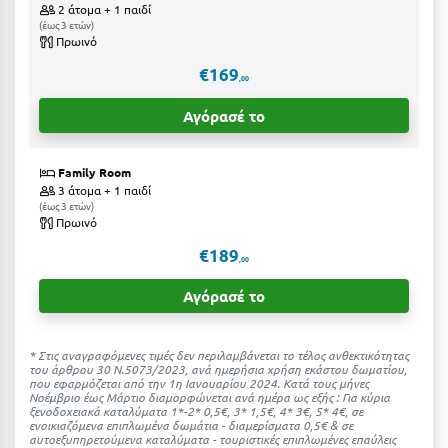
Καρδίτσα
2 άτομα + 1 παιδί
έως 3 ετών
Κάρπαθος
Πρωινό
€169
Καρπενήσι
,00
Αγόρασέ το
Κάρυστος
Κάσος
Family Room
3 άτομα + 1 παιδί
Κασσάνδρα
έως 3 ετών
Πρωινό
Καστοριά
€189
,00
Κατερίνη
Αγόρασέ το
Κέα - Τζιά
Κερατέα
* Στις αναγραφόμενες τιμές δεν περιλαμβάνεται το τέλος ανθεκτικότητας
του άρθρου 30 Ν.5073/2023, ανά ημερήσια χρήση εκάστου δωματίου,
Κέρκυρα
που εφαρμόζεται από την 1η Ιανουαρίου 2024. Κατά τους μήνες
Νοέμβριο έως Μάρτιο διαμορφώνεται ανά ημέρα ως εξής : Για κύρια
ξενοδοχειακά καταλύματα 1*-2* 0,5€, 3* 1,5€, 4* 3€, 5* 4€, σε
Κεφαλονιά
ενοικιαζόμενα επιπλωμένα δωμάτια - διαμερίσματα 0,5€ & σε
αυτοεξυπηρετούμενα καταλύματα - τουριστικές επιπλωμένες επαύλεις