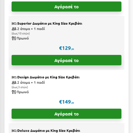
Ιωάννινα
Αγόρασέ το
Κ
Superior Δωμάτιο με Κing Size Kρεβάτι
2 άτομα + 1 παιδί
Καβάλα
έως 10 ετών
Πρωινό
Καλάβρυτα
€129
,00
Καλαμάτα
Αγόρασέ το
Κάλαμος
Design Δωμάτιο με Κing Size Kρεβάτι
Καλαμπάκα
2 άτομα + 1 παιδί
έως 3 ετών
Κάλυμνος
Πρωινό
Καμένα Βούρλα
€149
,00
Καρδάμαινα
Αγόρασέ το
Καρδαμύλη
Deluxe Δωμάτιο με King Size Kρεβάτι