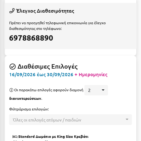
Ε
Έλεγχος Διαθεσιμότητας
Ελάτη Αρκαδίας
Πρέπει να προηγηθεί τηλεφωνική επικοινωνία για έλεγχο
Ελληνικό Αρκαδίας
διαθεσιμότητας στο τηλέφωνο:
6978868890
Ελούντα Κρήτης
Ερέτρια
Ερμιόνη
Διαθέσιμες Επιλογές
16/09/2026 έως 30/09/2026
+ Ημερομηνίες
Εύβοια
Ευρυτανία
Οι παρακάτω επιλογές αφορούν διαμονή
2
διανυκτερεύσεων
.
Ζ
Φιλτράρισμα επιλογών:
Ζαγοροχώρια
Όλες οι επιλογές ατόμων / παιδιών
Ζάκυνθος
Standard Δωμάτιο με Κing Size Kρεβάτι