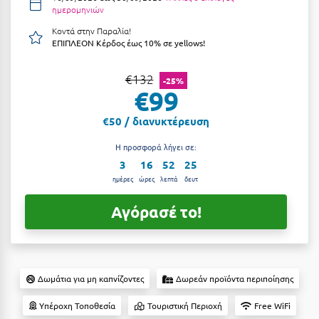
ημερομηνιών
Αργολίδα
Ξενοδοχεία 3 Αστέρων
Κοντά στην Παραλία!
ΕΠΙΠΛΕΟΝ Κέρδος έως 10% σε yellows!
Αριδαία
Ξενοδοχεία 4 Αστέρων
Αρκαδία
Ξενοδοχεία 5 Αστέρων
€132
-25%
€99
Αρκίτσα
Βίλες
€50 / διανυκτέρευση
Αρτέμιδα
Κρουαζιέρες
Η προσφορά λήγει σε:
Αρχαία Ολυμπία
Ενοικιαζόμενα Δωμάτια
3
16
52
24
Αστυπάλαια
ημέρες
ώρες
λεπτά
δευτ
Διαμερίσματα
Αττική
Αγόρασέ το!
Studios
Αχαΐα
Boutique Hotels
Ξενώνες
Β
Δωμάτια για μη καπνίζοντες
Δωρεάν προϊόντα περιποίησης
Camping
Βansko
Υπέροχη Τοποθεσία
Τουριστική Περιοχή
Free WiFi