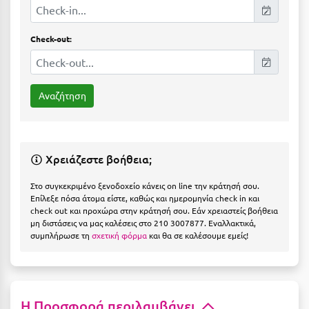
Η
Ηλεία
Check-out:
Ηράκλειο
Θ
Θάσος
Θεσσαλονίκη
Χρειάζεστε βοήθεια;
Ι
Στο συγκεκριμένο ξενοδοχείο κάνεις on line την κράτησή σου.
Επίλεξε πόσα άτομα είστε, καθώς και ημερομηνία check in και
check out και προχώρα στην κράτησή σου. Εάν χρειαστείς βοήθεια
Ιεράπετρα
μη διστάσεις να μας καλέσεις στο 210 3007877. Εναλλακτικά,
συμπλήρωσε τη
σχετική φόρμα
και θα σε καλέσουμε εμείς!
Ιθάκη
Ικαρία
Ίος
Η Προσφορά περιλαμβάνει