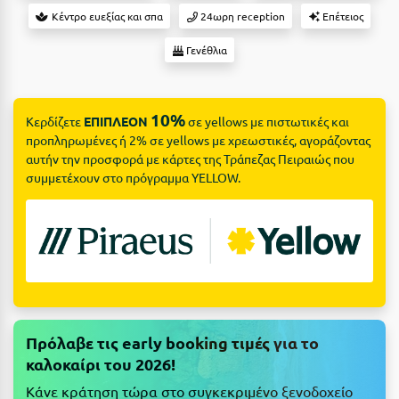
Suites
Βόλος
Κέντρο ευεξίας και σπα
24ωρη reception
Επέτειος
Βραχάτι Κορινθίας
Γενέθλια
Βυτίνα
Δες όλες τις προσφορές
10%
Γ
Δες όλα τα πακέτα διακοπών
Κερδίζετε
ΕΠΙΠΛΕΟΝ
σε yellows με πιστωτικές και
προπληρωμένες ή 2% σε yellows με χρεωστικές, αγοράζοντας
Γαλαξiδι
αυτήν την προσφορά με κάρτες της Τράπεζας Πειραιώς που
συμμετέχουν στο πρόγραμμα YELLOW.
Γλυφάδα
Γρεβενά
Γύθειο
Δ
Πρόλαβε τις early booking τιμές για το
Δελφοί
καλοκαίρι του 2026!
Διακοπτό
Κάνε κράτηση τώρα στο συγκεκριμένο ξενοδοχείο