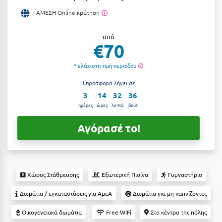
Αργολίδα
ΑΜΕΣΗ Online κράτηση
Ξενοδοχεία 3 Αστέρων
Αριδαία
Ξενοδοχεία 4 Αστέρων
από
€70
Αρκαδία
Ξενοδοχεία 5 Αστέρων
* ελάχιστη τιμή περιόδου
Αρκίτσα
Βίλες
Η προσφορά λήγει σε:
Αρτέμιδα
Κρουαζιέρες
3
14
32
35
Αρχαία Ολυμπία
ημέρες
ώρες
λεπτά
δευτ
Ενοικιαζόμενα Δωμάτια
Αστυπάλαια
Αγόρασέ το!
Διαμερίσματα
Αττική
Studios
Αχαΐα
Boutique Hotels
Χώρος Στάθμευσης
Εξωτερική Πισίνα
Γυμναστήριο
Ξενώνες
Β
Δωμάτια / εγκαταστάσεις για ΑμεΑ
Δωμάτια για μη καπνίζοντες
Camping
Βansko
Οικογενειακά δωμάτια
Free WiFi
Στο κέντρο της πόλης