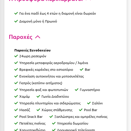
Ιωάννινα
Για ένα παιδί έως 4 ετών η διαμονή είναι δωρεάν
Κ
Διαμονή μόνο ή Πρωινό
Καβάλα
Παροχές
Καλάβρυτα
Παροχές Ξενοδοχείου
Καλαμάτα
24ωρη ρεσεψιόν
Υπηρεσία μεταφοράς αεροδρομίου / λιμένα
Κάλαμος
Βρεφικές καρέκλες στο εστιατόριο
Bar
Ενοικίαση αυτοκινήτου και μοτοσυκλέτας
Καλαμπάκα
Γιατρός (κατόπιν αιτήματος)
Κάλυμνος
Υπηρεσία φαξ και φωτοτυπιών
Γυμναστήριο
Χαμάμ
Γωνία Διαδικτύου
Καμένα Βούρλα
Υπηρεσία πλυντηρίου και σιδερώματος
Σαλόνι
Καρδάμαινα
Μασάζ
Χώρος στάθμευσης
Pool Bar
Pool Snack Bar
Ξαπλώστρες και ομπρέλες πισίνας
Καρδαμύλη
Πετσέτες πισίνας
Υπηρεσία δωματίου
Χρηματοκιβώτιο
Δορυφορική τηλεόραση