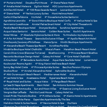
4* Portaria Hotel
Douskos Port House
4* Diana Palace Hotel
4* Amalia Hotel Meteora
Egilion Hotel
ADG Luxurious Apartments
Ξυλόκαστρο
Achilles Hill Hotel
4* 100 Rizes Seaside Resort
Leonardos Apartments
4* Diana Hotel
4* Neikos Luxury Suites
Mont Helmos Hotel
Garbis Villas Kefalonia
Iris Hotel
4* Iliovasilema Suites Santorini
Ο
Agroktima Leonidio
4* Siora Vittoria Boutique Hotel Corfu
4* Aelius Hotel & Spa
Semiramis Guesthouse
Airotel Patras Smart Hotel
4* City Hotel Thessaloniki
Paralia Beach Boutique Hotel
Dionysis Studios
Sunshine Apartments
Ορεινή Αρκαδία
Acqua Vatos Santorini
Saronis Hotel
Golden Rose Suites
Kochili Apartments
Hotel Ntinas
5* Absolute Mykonos Suites & More
Το Μπαλκόνι της Αγόριανης
4* A For Art Hotel Thassos
Searocks Exclusive Village
4* Apollo Resort Art Hotel
Ορεινή Ναυπακτία
Οικολογικός Ξενώνας «Philothea»
Manos Syros
Minthi Boutique Apartments
4* Alexandra Beach Thassos Spa Resort
Acrothea Perdika
Mirabilia Boutique Hotel Chalkidiki
Ithaca's Poem
Marathon Beach Resort Hotel
Π
Gera's Olive Grove (Elaionas Tis Geras)
Skiathos Living
5* Princess Resort Skiathos
Racconto Boutique Design Hotel
Galaxy Art Hotel
4* Core Hotel Chalkidiki
Artina Hotel
4* Belvedere Aeolis Hotel
Aqua Mare Sea Side Hotel
Loriet Hotel
Πάλαιρος
Koukounari Rooms Agistri
4* King Maron Wellness Beach Hotel
Sunny Bay Hotel Crete
4* Princess Kyniska Suites
Bacchus Pension Olympia
Παξοί
Studios River
4* Airotel Alexandros Hotel
Aphrodite Studios
4* Akti Ouranoupoli Beach Resort
Mediterranee Hotel
Alexandra Hotel
4* Las Hotel & Spa
Anastassiou Hotel
Kyparissia Beach Hotel
Παραλία Κατερίνης
4* Royal Hotel and Suites
Acqua Vatos
5* Parga Beach Resort
La Casa Di Napa Apartments
Steni Hotel
San Antonio Summer House
Villa Andreas Ammoudia
Sun and Moon Villas
4* Essence Living Exclusive Hotel
Παραλία Λιτοχώρου
Vergina Star Lefkada
Petritis Guest House
Galaxy Hotel Ios
Greek Pride Themelis Studios
4* Pi Athens Suites
4* Alamis Hotel & Apartments
Παράλιο Άστρος
4* Mr & Mrs White Paros
Esperides Apartments By The Sea
Melidron Hotel & Suites Naxos
4* Nevros Hotel & Spa
Ilia Mare
Olympios Zeus Hotel Bungalows
Agnes Deluxe Hotel
Preveza City Comfort Hotel