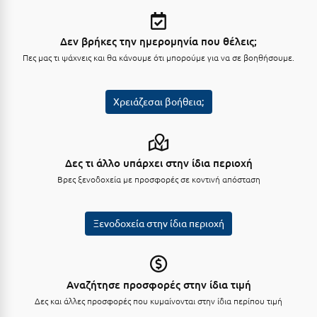
Λευκάδα
Λήμνος
Δεν βρήκες την ημερομηνία που θέλεις;
Λίμνη Πλαστήρα
Πες μας τι ψάχνεις και θα κάνουμε ότι μπορούμε για να σε βοηθήσουμε.
Λιτόχωρο
Χρειάζεσαι βοήθεια;
Λουτρά Πόζαρ
Λουτρά Υπάτης
Δες τι άλλο υπάρχει στην ίδια περιοχή
Λουτράκι
Βρες ξενοδοχεία με προσφορές σε κοντινή απόσταση
Λούτσα
Ξενοδοχεία στην ίδια περιοχή
Μ
Μάνη
Μαραθώνας Αττικής
Αναζήτησε προσφορές στην ίδια τιμή
Δες και άλλες προσφορές που κυμαίνονται στην ίδια περίπου τιμή
Μαρώνεια