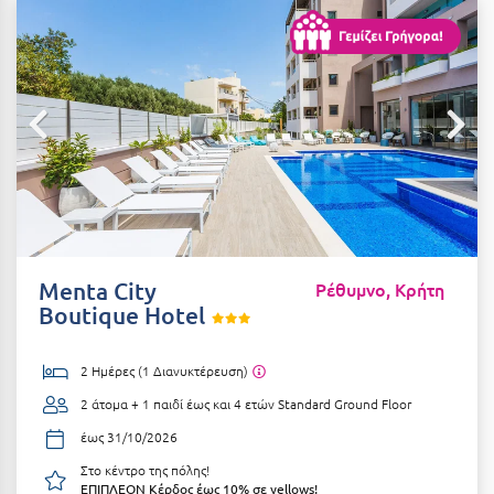
Αιδηψός
ΤΎΠΟΣ ΔΙΑΤΡΟΦΉΣ
Διαμονή Μόνο
Αλεξανδρούπολη
Πρωινό
Αλισσός Αχαΐας
Ημιδιατροφή
Αλόννησος
Ημιδιατροφή + Ποτά
Αμαλιάδα
Πλήρης Διατροφή
Αμάρυνθος
All Inclusive
Αμοργός
Menta City
Ρέθυμνο, Κρήτη
Ένα Γεύμα
Boutique Hotel
Αμφίκλεια
Δύο Γεύματα + Ποτά
Ανάβυσσος
2 Ημέρες (1 Διανυκτέρευση)
Άνδρος
2 άτομα + 1 παιδί έως και 4 ετών
Standard Ground Floor
ΤΎΠΟΣ ΚΑΤΑΛΎΜΑΤΟΣ
Αντίπαρος
έως 31/10/2026
Ξενοδοχεία 1 Αστέρι
Στο κέντρο της πόλης!
Αράχωβα
Ξενοδοχεία 2 Αστέρων
ΕΠΙΠΛΕΟΝ Κέρδος έως 10% σε yellows!