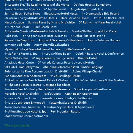
Πόρος
5* Lesante Blu, The Leading Hotels of the World
Delfinia Hotel & Bungalows
Xenia Residences & Suites
4* Apollo Resort
Angela Apartments Kos
Sunrise Beach Suites Syros
Iliovasilema Hotel Naxos
4* Dionysos Sea Side Resort
Πόρτο Χέλι
Mrs Armelina by Mr&Mrs White Hotels
Hotel Ariadne Skyros
4* On The Rocks Hotel
Naxos Cottage
Sunrise Paros by Mr and Mrs White
5* Rethymno Mare Royal Hotel
Πρέβεζα
4* Orpheas Resort
Porfi Beach Hotel
5* Lesante Classic – Preferred Hotels & Resorts
Menta City Boutique Hotel Crete
Polis 1907
5* Aegean Suites Hotel Skiathos
4* Dafni Plus Hotel Pieria
Πύλος
Karras Livin Zakynthos
Apricot & Sea Luxury Villas Naxos
Aspros Potamos Houses
Summer Bed Nydri
Anemelia Villa Zakynthos
Πύργος
Mykonos Lolita, A Grecotel Resort to Live
Little Venice Villas
4* Sofianna Resort & Spa
4* Louis Althea Beach
Dolphin Resort Hotel & Conference
Zante Vista Villas
4* Aqua Serenity Luxury Suites
Dimitra Hotel
Ρ
Anastasia Hotel Crete
5* Amada Colossos Resort by Louis Hotels
Ink Hotel Phos Rethymno
Abelonas Retreat Sunset & Sunrise Lodgings
Belohorizonte Fine Accommodation Chalkidiki
Aphea Village Chania
Ρέθυμνο
Pandora Studios & Apartments
4* Zeus Village Resort
5* Avaton Luxury Beach Resort Relais & Chateaux
Porto Vecchio Luxury Suites Spetses
4* The King Jason Protaras – Designed for adults
Ρίο
Romanos Beach Villas by Xenia Resorts Messenia
Sofia Areopolis Guesthouse
Nereides Hotel Chalkidiki
Taki's Guests
Kastri Beach Apartments
Ρόδος
Voreades Studios Tinos
Gennadi Dreams Holiday Villa Rhodes
4* Lila Guesthouse Ermoupoli
Kassandra Studios Chalkidiki
Kassandra Villas Chalkidiki
Melidron Stylish Hotel & Apartments
4* Alleys Boutique Hotel & Spa
Revi Mountain Resort
Σ
Monemvasia Green Apartments
Σαλαμίνα
Όλα τα ξενοδοχεία