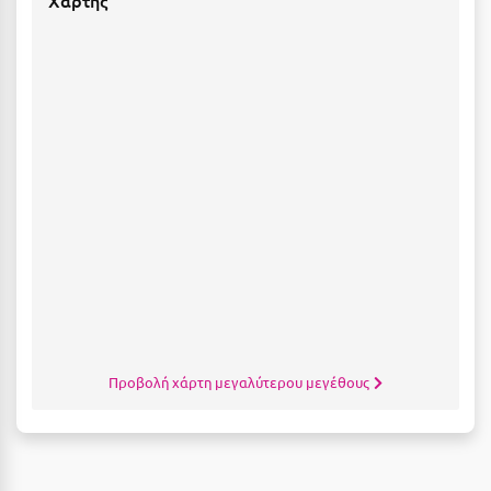
Κύμη Ευβοίας
Κυπαρισσία
Κύπρος
Κως
Λ
Λαγκάδια
Λακόπετρα Αχαΐας
Λακωνία
Λασίθι
Προβολή χάρτη μεγαλύτερου μεγέθους
Λεπτοκαρυά
Λέσβος