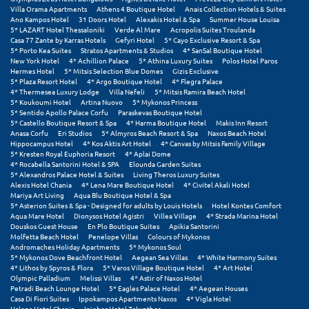
Πάργα
Villa Orama Apartments
Athens 4 Boutique Hotel
Anais Collection Hotels & Suites
Ano Kampos Hotel
31 Doors Hotel
Alexakis Hotel & Spa
Summer House Louisa
Παρνασσός
5* LAZART Hotel Thessaloniki
Verde Al Mare
Acropolis Suites Troulanda
Casa 77 Zante by Karras Hotels
Gefyri Hotel
5* Cayo Exclusive Resort & Spa
5* Porto Kea Suites
Stratos Apartments & Studios
4* SanSal Boutique Hotel
Πάρος
New York Hotel
4* Achillion Palace
5* Athina Luxury Suites
Polos Hotel Paros
Hermes Hotel
5* Mitsis Selection Blue Domes
Gizis Exclusive
Πάτμος
5* Plaza Resort Hotel
4* Argo Boutique Hotel
4* Flegra Palace
4* Thermesea Luxury Lodge
Villa Nefeli
5* Mitsis Ramira Beach Hotel
5* Koukoumi Hotel
Artina Nuovo
5* Mykonos Princess
Πάτρα
5* Sentido Apollo Palace Corfu
Paraskevas Boutique Hotel
5* Castello Boutique Resort & Spa
4* Harma Boutique Hotel
Makis Inn Resort
Παύλιανη
Anasa Corfu
Eri Studios
5* Almyros Beach Resort & Spa
Naxos Beach Hotel
Hippocampus Hotel
4* Kos Aktis Art Hotel
4* Canvas by Mitsis Family Village
5* Kresten Royal Euphoria Resort
4* Aplai Dome
Πειραιάς
4* Rocabella Santorini Hotel & SPA
Elounda Garden Suites
5* Alexandros Palace Hotel & Suites
Living Theros Luxury Suites
Πελοπόννησος
Alexis Hotel Chania
4* Lena Mare Boutique Hotel
4* Civitel Akali Hotel
Mariya Art Living
Aqua Blu Boutique Hotel & Spa
5* Asterion Suites & Spa - Designed for adults by Louis Hotels
Hotel Kontes Comfort
Πήλιο
Aqua Mare Hotel
Dionysos Hotel Agistri
Villea Village
4* Strada Marina Hotel
Douskos Guest House
En Plo Boutique Suites
Apikia Santorini
Πιερία
Molfetta Beach Hotel
Penelope Villas
Colours of Mykonos
Andromaches Holiday Apartments
5* Mykonos Soul
5* Mykonos Dove Beachfront Hotel
Aegean Sea Villas
4* White Harmony Suites
Πλαταμώνας
4* Lithos by Spyros & Flora
5* Varos Village Boutique Hotel
4* Art Hotel
Olympic Palladium
Melissi Villas
4* Astir of Naxos Hotel
Πλύτρα Λακωνίας
Petradi Beach Lounge Hotel
5* Eagles Palace Hotel
4* Aegean Houses
Casa Di Fiori Suites
Ippokampos Apartments Naxos
4* Vigla Hotel
Halepa Hotel Chania
Iniohos Hotel Zakynthos