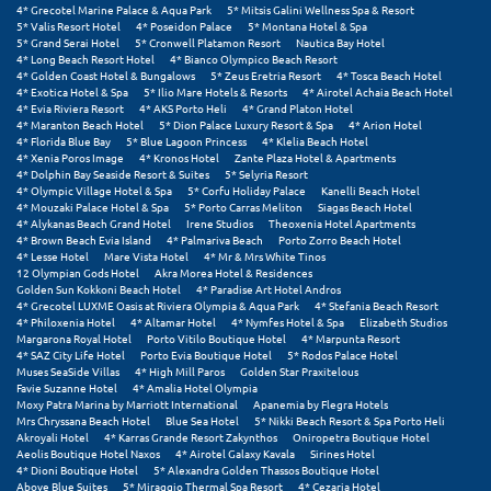
4* Grecotel Marine Palace & Aqua Park
5* Mitsis Galini Wellness Spa & Resort
5* Valis Resort Hotel
4* Poseidon Palace
5* Montana Hotel & Spa
Μυστράς
5* Grand Serai Hotel
5* Cronwell Platamon Resort
Nautica Bay Hotel
4* Long Beach Resort Hotel
4* Bianco Olympico Beach Resort
4* Golden Coast Hotel & Bungalows
5* Zeus Eretria Resort
4* Tosca Beach Hotel
Μυτιλήνη
4* Exotica Hotel & Spa
5* Ilio Mare Hotels & Resorts
4* Airotel Achaia Beach Hotel
4* Evia Riviera Resort
4* AKS Porto Heli
4* Grand Platon Hotel
4* Maranton Beach Hotel
5* Dion Palace Luxury Resort & Spa
4* Arion Hotel
Ν
4* Florida Blue Bay
5* Blue Lagoon Princess
4* Klelia Beach Hotel
4* Xenia Poros Image
4* Kronos Hotel
Zante Plaza Hotel & Apartments
4* Dolphin Bay Seaside Resort & Suites
5* Selyria Resort
Νάξος
4* Olympic Village Hotel & Spa
5* Corfu Holiday Palace
Kanelli Beach Hotel
4* Mouzaki Palace Hotel & Spa
5* Porto Carras Meliton
Siagas Beach Hotel
Νάουσα
4* Alykanas Beach Grand Hotel
Irene Studios
Theoxenia Hotel Apartments
4* Brown Beach Evia Island
4* Palmariva Beach
Porto Zorro Beach Hotel
4* Lesse Hotel
Mare Vista Hotel
4* Mr & Mrs White Tinos
Ναυπακτία
12 Olympian Gods Hotel
Akra Morea Hotel & Residences
Golden Sun Kokkoni Beach Hotel
4* Paradise Art Hotel Andros
Ναύπλιο
4* Grecotel LUXME Oasis at Riviera Olympia & Aqua Park
4* Stefania Beach Resort
4* Philoxenia Hotel
4* Altamar Hotel
4* Nymfes Hotel & Spa
Elizabeth Studios
Margarona Royal Hotel
Porto Vitilo Boutique Hotel
4* Marpunta Resort
Νέα Μάκρη
4* SAZ City Life Hotel
Porto Evia Boutique Hotel
5* Rodos Palace Hotel
Muses SeaSide Villas
4* High Mill Paros
Golden Star Praxitelous
Νέα Στύρα Εύβοιας
Favie Suzanne Hotel
4* Amalia Hotel Olympia
Moxy Patra Marina by Marriott International
Apanemia by Flegra Hotels
Mrs Chryssana Beach Hotel
Blue Sea Hotel
5* Nikki Beach Resort & Spa Porto Heli
Νέοι Πόροι Πιερίας
Akroyali Hotel
4* Karras Grande Resort Zakynthos
Oniropetra Boutique Hotel
Aeolis Boutique Hotel Naxos
4* Airotel Galaxy Kavala
Sirines Hotel
4* Dioni Boutique Hotel
5* Alexandra Golden Thassos Boutique Hotel
Ξ
Above Blue Suites
5* Miraggio Thermal Spa Resort
4* Cezaria Hotel