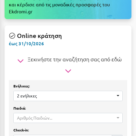
Ε
και κέρδισε από τις μοναδικές προσφορές του
Ekdromi.gr
Ελάτη Αρκαδίας
Ελληνικό Αρκαδίας
Online κράτηση
Ελούντα Κρήτης
έως 31/10/2026
Ερέτρια
Ξεκινήστε την αναζήτηση σας από εδώ
Ερμιόνη
Εύβοια
Ευρυτανία
Ενήλικες:
2 ενήλικες
Ζ
Παιδιά:
Ζαγοροχώρια
Αριθμός Παιδιών...
Ζάκυνθος
Check-in: