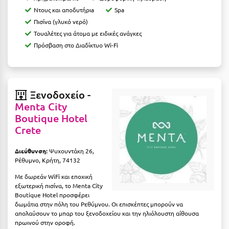
Καρδίτσα
Ντους και αποδυτήριa
Spa
Κάρπαθος
Πισίνα (γλυκό νερό)
Τουαλέτες για άτομα με ειδικές ανάγκες
Καρπενήσι
Πρόσβαση στο Διαδίκτυο Wi-Fi
Κάρυστος
Κάσος
Ξενοδοχείο -
Κασσάνδρα
Menta City
Boutique Hotel
Καστοριά
Crete
Κατερίνη
Διεύθυνση:
Ψυχουντάκη 26,
Κέα - Τζιά
Ρέθυμνο, Κρήτη, 74132
Κερατέα
Με δωρεάν WiFi και εποχική
εξωτερική πισίνα, το Menta City
Boutique Hotel προσφέρει
Κέρκυρα
δωμάτια στην πόλη του Ρεθύμνου. Οι επισκέπτες μπορούν να
απολαύσουν το μπαρ του ξενοδοχείου και την ηλιόλουστη αίθουσα
Κεφαλονιά
πρωινού στην οροφή.