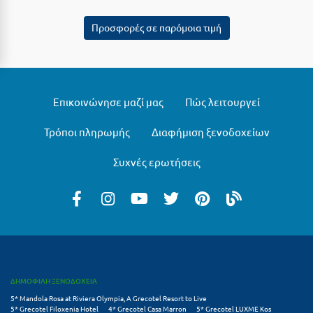
Μεθώνη
Προσφορές σε παρόμοια τιμή
Μεσολόγγι
Μεσσηνία
Μετέωρα
Επικοινώνησε μαζί μας
Πώς λειτουργεί
Μέτσοβο
Τρόποι πληρωμής
Διαφήμιση ξενοδοχείων
Μήλος
Συχνές ερωτήσεις
Μονεμβασιά
Μουζάκι
Μπαλί Κρήτης
Μπάνσκο
ΔΗΜΟΦΙΛΗ ΞΕΝΟΔΟΧΕΙΑ
Μπούκα Μεσσηνίας
5* Mandola Rosa at Riviera Olympia, A Grecotel Resort to Live
5* Grecotel Filoxenia Hotel
4* Grecotel Casa Marron
5* Grecotel LUXME Kos
Μύκονος