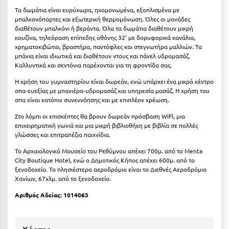
Κοζάνη
Τα δωμάτια είναι ευρύχωρα, ηχομονωμένα, εξοπλισμένα με
μπαλκονόπορτες και εξωτερική θερμομόνωση. Όλες οι μονάδες
Κοκκώνι Κορινθίας
διαθέτουν μπαλκόνι ή βεράντα. Όλα τα δωμάτια διαθέτουν μικρή
κουζίνα, τηλεόραση επίπεδης οθόνης 32' με δορυφορικά κανάλια,
Κομοτηνή
χρηματοκιβώτιο, βραστήρα, παντόφλες και στεγνωτήρα μαλλιών. Τα
μπάνια είναι ιδιωτικά και διαθέτουν ντους και πάνελ υδρομασάζ.
Κόνιτσα
Καλλυντικά και σεντόνια παρέχονται για τη φροντίδα σας.
Η χρήση του γυμναστηρίου είναι δωρεάν, ενώ υπάρχει ένα μικρό κέντρο
Κόρινθος
σπα-ευεξίας με μπανιέρα-υδρομασάζ και υπηρεσία μασάζ. Η χρήση του
σπα είναι κατόπιν συνεννόησης και με επιπλέον χρέωση.
Κορώνη
Στο λόμπι οι επισκέπτες θα βρουν δωρεάν πρόσβαση WiFi, μια
Κουρούτα Ηλείας
επιχειρηματική γωνιά και μια μικρή βιβλιοθήκη με βιβλία σε πολλές
γλώσσες και επιτραπέζια παιχνίδια.
Κουφονήσια
Το Αρχαιολογικό Μουσείο του Ρεθύμνου απέχει 700μ. από το Menta
City Boutique Hotel, ενώ ο Δημοτικός Κήπος απέχει 600μ. από το
Κρήτη
ξενοδοχείο. Το πλησιέστερο αεροδρόμιο είναι το Διεθνές Αεροδρόμιο
Χανίων, 67χλμ. από το ξενοδοχείο.
Κρουαζιέρες
Αριθμός Αδείας:
1014063
Κύθηρα
Κυλλήνη
Χάρτης