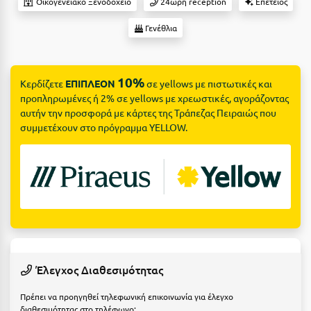
Suites
Οικογενειακό Ξενοδοχείο
24ωρη reception
Επέτειος
Βόλος
Γενέθλια
Βραχάτι Κορινθίας
Βυτίνα
Δες όλες τις προσφορές
10%
Κερδίζετε
ΕΠΙΠΛΕΟΝ
σε yellows με πιστωτικές και
Γ
Δες όλα τα πακέτα διακοπών
προπληρωμένες ή 2% σε yellows με χρεωστικές, αγοράζοντας
αυτήν την προσφορά με κάρτες της Τράπεζας Πειραιώς που
Γαλαξiδι
συμμετέχουν στο πρόγραμμα YELLOW.
Γλυφάδα
Γρεβενά
Γύθειο
Δ
Δελφοί
Έλεγχος Διαθεσιμότητας
Διακοπτό
Πρέπει να προηγηθεί τηλεφωνική επικοινωνία για έλεγχο
διαθεσιμότητας στο τηλέφωνο: