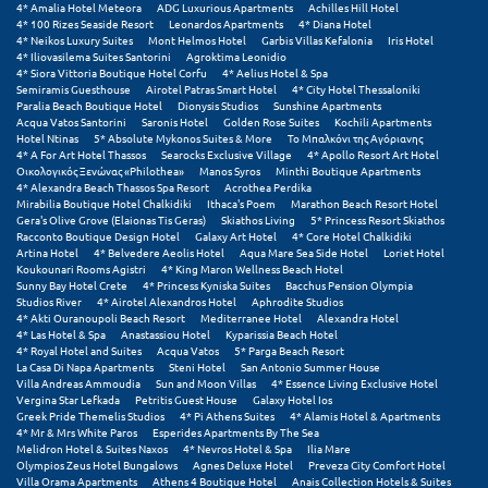
4* Amalia Hotel Meteora
ADG Luxurious Apartments
Achilles Hill Hotel
Σούνιο
4* 100 Rizes Seaside Resort
Leonardos Apartments
4* Diana Hotel
4* Neikos Luxury Suites
Mont Helmos Hotel
Garbis Villas Kefalonia
Iris Hotel
4* Iliovasilema Suites Santorini
Agroktima Leonidio
Σπάρτη
4* Siora Vittoria Boutique Hotel Corfu
4* Aelius Hotel & Spa
Semiramis Guesthouse
Airotel Patras Smart Hotel
4* City Hotel Thessaloniki
Σπέτσες
Paralia Beach Boutique Hotel
Dionysis Studios
Sunshine Apartments
Acqua Vatos Santorini
Saronis Hotel
Golden Rose Suites
Kochili Apartments
Hotel Ntinas
5* Absolute Mykonos Suites & More
Το Μπαλκόνι της Αγόριανης
Σποράδες
4* A For Art Hotel Thassos
Searocks Exclusive Village
4* Apollo Resort Art Hotel
Οικολογικός Ξενώνας «Philothea»
Manos Syros
Minthi Boutique Apartments
Σύβοτα
4* Alexandra Beach Thassos Spa Resort
Acrothea Perdika
Mirabilia Boutique Hotel Chalkidiki
Ithaca's Poem
Marathon Beach Resort Hotel
Gera's Olive Grove (Elaionas Tis Geras)
Skiathos Living
5* Princess Resort Skiathos
Σύμη
Racconto Boutique Design Hotel
Galaxy Art Hotel
4* Core Hotel Chalkidiki
Artina Hotel
4* Belvedere Aeolis Hotel
Aqua Mare Sea Side Hotel
Loriet Hotel
Σύρος
Koukounari Rooms Agistri
4* King Maron Wellness Beach Hotel
Sunny Bay Hotel Crete
4* Princess Kyniska Suites
Bacchus Pension Olympia
Studios River
4* Airotel Alexandros Hotel
Aphrodite Studios
Σχοινούσα
4* Akti Ouranoupoli Beach Resort
Mediterranee Hotel
Alexandra Hotel
4* Las Hotel & Spa
Anastassiou Hotel
Kyparissia Beach Hotel
4* Royal Hotel and Suites
Acqua Vatos
5* Parga Beach Resort
Τ
La Casa Di Napa Apartments
Steni Hotel
San Antonio Summer House
Villa Andreas Ammoudia
Sun and Moon Villas
4* Essence Living Exclusive Hotel
Vergina Star Lefkada
Petritis Guest House
Galaxy Hotel Ios
Τζουμέρκα
Greek Pride Themelis Studios
4* Pi Athens Suites
4* Alamis Hotel & Apartments
4* Mr & Mrs White Paros
Esperides Apartments By The Sea
Melidron Hotel & Suites Naxos
4* Nevros Hotel & Spa
Ilia Mare
Τήνος
Olympios Zeus Hotel Bungalows
Agnes Deluxe Hotel
Preveza City Comfort Hotel
Villa Orama Apartments
Athens 4 Boutique Hotel
Anais Collection Hotels & Suites