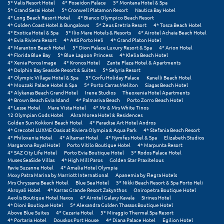
5* Valis Resort Hotel
4* Poseidon Palace
5* Montana Hotel & Spa
Σαμοθράκη
5* Grand Serai Hotel
5* Cronwell Platamon Resort
Nautica Bay Hotel
4* Long Beach Resort Hotel
4* Bianco Olympico Beach Resort
Σάμος
4* Golden Coast Hotel & Bungalows
5* Zeus Eretria Resort
4* Tosca Beach Hotel
4* Exotica Hotel & Spa
5* Ilio Mare Hotels & Resorts
4* Airotel Achaia Beach Hotel
4* Evia Riviera Resort
4* AKS Porto Heli
4* Grand Platon Hotel
Σαντορίνη
4* Maranton Beach Hotel
5* Dion Palace Luxury Resort & Spa
4* Arion Hotel
4* Florida Blue Bay
5* Blue Lagoon Princess
4* Klelia Beach Hotel
Σέριφος
4* Xenia Poros Image
4* Kronos Hotel
Zante Plaza Hotel & Apartments
4* Dolphin Bay Seaside Resort & Suites
5* Selyria Resort
4* Olympic Village Hotel & Spa
5* Corfu Holiday Palace
Kanelli Beach Hotel
Σέρρες
4* Mouzaki Palace Hotel & Spa
5* Porto Carras Meliton
Siagas Beach Hotel
4* Alykanas Beach Grand Hotel
Irene Studios
Theoxenia Hotel Apartments
Σιθωνία
4* Brown Beach Evia Island
4* Palmariva Beach
Porto Zorro Beach Hotel
4* Lesse Hotel
Mare Vista Hotel
4* Mr & Mrs White Tinos
12 Olympian Gods Hotel
Akra Morea Hotel & Residences
Σίκινος
Golden Sun Kokkoni Beach Hotel
4* Paradise Art Hotel Andros
4* Grecotel LUXME Oasis at Riviera Olympia & Aqua Park
4* Stefania Beach Resort
4* Philoxenia Hotel
4* Altamar Hotel
4* Nymfes Hotel & Spa
Elizabeth Studios
Σίφνος
Margarona Royal Hotel
Porto Vitilo Boutique Hotel
4* Marpunta Resort
4* SAZ City Life Hotel
Porto Evia Boutique Hotel
5* Rodos Palace Hotel
Σκαφιδιά Ηλείας
Muses SeaSide Villas
4* High Mill Paros
Golden Star Praxitelous
Favie Suzanne Hotel
4* Amalia Hotel Olympia
Moxy Patra Marina by Marriott International
Apanemia by Flegra Hotels
Σκιάθος
Mrs Chryssana Beach Hotel
Blue Sea Hotel
5* Nikki Beach Resort & Spa Porto Heli
Akroyali Hotel
4* Karras Grande Resort Zakynthos
Oniropetra Boutique Hotel
Σκόπελος
Aeolis Boutique Hotel Naxos
4* Airotel Galaxy Kavala
Sirines Hotel
4* Dioni Boutique Hotel
5* Alexandra Golden Thassos Boutique Hotel
Above Blue Suites
4* Cezaria Hotel
5* Miraggio Thermal Spa Resort
Σκύρος
4* Portaria Hotel
Douskos Port House
4* Diana Palace Hotel
Egilion Hotel