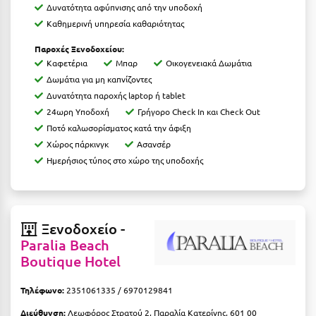
Δυνατότητα αφύπνισης από την υποδοχή
Μεθώνη
Καθημερινή υπηρεσία καθαριότητας
Μεσολόγγι
Παροχές Ξενοδοχείου:
Καφετέρια
Μπαρ
Οικογενειακά Δωμάτια
Μεσσηνία
Δωμάτια για μη καπνίζοντες
Δυνατότητα παροχής laptop ή tablet
Μετέωρα
24ωρη Υποδοχή
Γρήγορο Check In και Check Out
Μέτσοβο
Ποτό καλωσορίσματος κατά την άφιξη
Χώρος πάρκινγκ
Ασανσέρ
Μήλος
Ημερήσιος τύπος στο χώρο της υποδοχής
Μονεμβασιά
Μουζάκι
Ξενοδοχείο -
Μπαλί Κρήτης
Paralia Beach
Boutique Hotel
Μπάνσκο
Μπούκα Μεσσηνίας
Τηλέφωνο:
2351061335 / 6970129841
Διεύθυνση:
Λεωφόρος Στρατού 2, Παραλία Κατερίνης, 601 00
Μύκονος