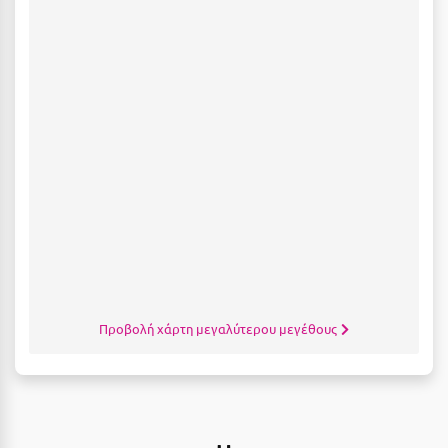
Ξυλόκαστρο
Ο
Ορεινή Αρκαδία
Ορεινή Ναυπακτία
Π
Πάλαιρος
Παξοί
Προβολή χάρτη μεγαλύτερου μεγέθους
Παραλία Κατερίνης
Παραλία Λιτοχώρου
Παράλιο Άστρος