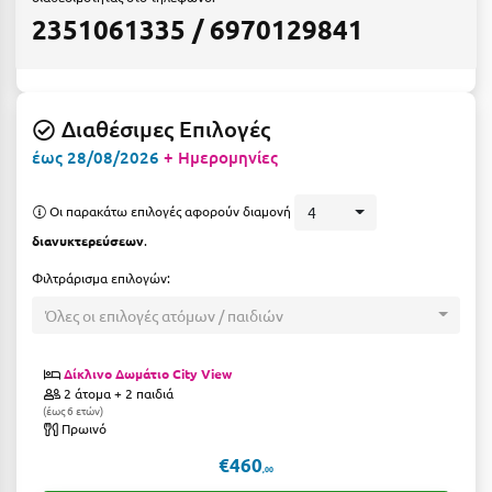
Ε
2351061335 / 6970129841
Ελάτη Αρκαδίας
Ελληνικό Αρκαδίας
Διαθέσιμες Επιλογές
Ελούντα Κρήτης
έως 28/08/2026
+ Ημερομηνίες
Ερέτρια
Οι παρακάτω επιλογές αφορούν διαμονή
4
Ερμιόνη
διανυκτερεύσεων
.
Εύβοια
Φιλτράρισμα επιλογών:
Ευρυτανία
Όλες οι επιλογές ατόμων / παιδιών
Ζ
Δίκλινο Δωμάτιο City View
2 άτομα + 2 παιδιά
Ζαγοροχώρια
έως 6 ετών
Πρωινό
Ζάκυνθος
€460
,00