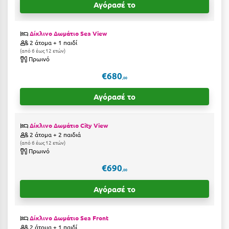
Καρδίτσα
Αγόρασέ το
Κάρπαθος
Δίκλινο Δωμάτιο Sea View
Καρπενήσι
2 άτομα + 1 παιδί
από 6 έως 12 ετών
Πρωινό
Κάρυστος
€680
Κάσος
,00
Αγόρασέ το
Κασσάνδρα
Καστοριά
Δίκλινο Δωμάτιο City View
2 άτομα + 2 παιδιά
Κατερίνη
από 6 έως 12 ετών
Πρωινό
Κέα - Τζιά
€690
,00
Κερατέα
Αγόρασέ το
Κέρκυρα
Κεφαλονιά
Δίκλινο Δωμάτιο Sea Front
2 άτομα + 1 παιδί