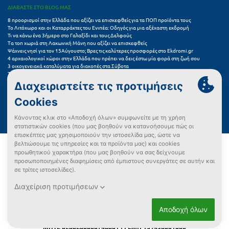
ΔΙΑΒΑΣΤΕ ΣΤΟ BLOG ΜΑΣ
8 προορισμοί στην Ελλάδα που αξίζει να επισκεφθείς για τα ΠΟΠ προϊόντα τους
Το Λιτόχωρο και οι Καταρράκτες του Ενιπέα: Οδηγός για μια αξέχαστη εκδρομή
Τι να κάνω ένα 3ήμερο στο Γαλαξίδι και τους Δελφούς
Τα τοπ χωριά στη Λακωνική Μάνη που αξίζει να επισκεφθείς
Ψάχνεις νησί για τον 15Αύγουστο; Βρες τις καλύτερες προσφορές στο Ekdromi.gr
4 αρχαιολογικοί χώροι στην Ελλάδα που πρέπει να δεις έστω μία φορά στη ζωή σου
3 οικογενειακά καταλύματα για διακοπές στα Σύβοτα
Τα 11 καλύτερα καλοκαιρινά resorts στην Ελλάδα
7 μικρά ελληνικά νησιά για αξέχαστες καλοκαιρινές διακοπές
5+1 ινσταγκραμικές παραλίες στην Ελλάδα που αξίζουν μια θέση στο feed σου
Συχνές Ερωτήσεις (FAQs) για Ξενοδοχεία
Όροι χρήσης
Πολιτική Προστασίας Προσωπικών Δεδομένων
Πολιτική Cookies
Πώς μπορώ να αγοράσω;
Δεν βρήκες αυτό που ψάχνεις;
Έλεγχος διαθεσιμότητας
Ρυθμίσεις Cookies
ΜΗΤΕ 0260E60000746801 | ΓΕΜΗ 151496001000