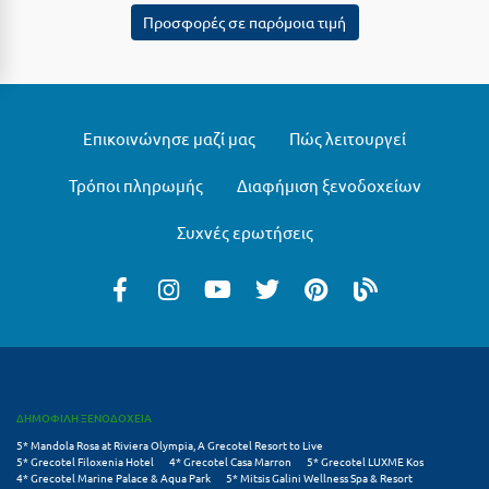
Πόρος
Προσφορές σε παρόμοια τιμή
Πόρτο Χέλι
Πρέβεζα
Πύλος
Επικοινώνησε μαζί μας
Πώς λειτουργεί
Πύργος
Τρόποι πληρωμής
Διαφήμιση ξενοδοχείων
Ρ
Συχνές ερωτήσεις
Ρέθυμνο
Ρίο
Ρόδος
Σ
ΔΗΜΟΦΙΛΗ ΞΕΝΟΔΟΧΕΙΑ
5* Mandola Rosa at Riviera Olympia, A Grecotel Resort to Live
Σαλαμίνα
5* Grecotel Filoxenia Hotel
4* Grecotel Casa Marron
5* Grecotel LUXME Kos
4* Grecotel Marine Palace & Aqua Park
5* Mitsis Galini Wellness Spa & Resort