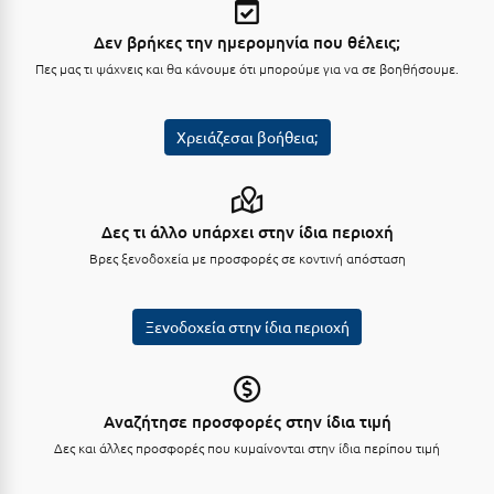
Πάργα
Δεν βρήκες την ημερομηνία που θέλεις;
Παρνασσός
Πες μας τι ψάχνεις και θα κάνουμε ότι μπορούμε για να σε βοηθήσουμε.
Πάρος
Πάτμος
Χρειάζεσαι βοήθεια;
Πάτρα
Παύλιανη
Δες τι άλλο υπάρχει στην ίδια περιοχή
Πειραιάς
Βρες ξενοδοχεία με προσφορές σε κοντινή απόσταση
Πελοπόννησος
Ξενοδοχεία στην ίδια περιοχή
Πήλιο
Πιερία
Πλαταμώνας
Αναζήτησε προσφορές στην ίδια τιμή
Δες και άλλες προσφορές που κυμαίνονται στην ίδια περίπου τιμή
Πλύτρα Λακωνίας