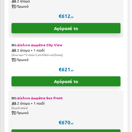
2 άτομα
Ιωάννινα
Πρωινό
€612
,00
Κ
Αγόρασέ το
Καβάλα
Καλάβρυτα
Δίκλινο Δωμάτιο City View
2 άτομα + 1 παιδί
Καλαμάτα
άνω των 12 ετών ή επιπλέον ενήλικας
Πρωινό
Κάλαμος
€621
,00
Καλαμπάκα
Αγόρασέ το
Κάλυμνος
Δίκλινο Δωμάτιο Sea Front
Καμένα Βούρλα
2 άτομα + 1 παιδί
έως 6 ετών
Καρδάμαινα
Πρωινό
Καρδαμύλη
€670
,00