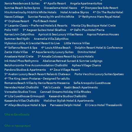
Φοινικούντα
Xenia Residences & Suites
4* Apollo Resort
Angela Apartments Kos
Sunrise Beach Suites Syros
Iliovasilema Hotel Naxos
4* Dionysos Sea Side Resort
Mrs Armelina by Mr&Mrs White Hotels
Hotel Ariadne Skyros
4* On The Rocks Hotel
Χ
Naxos Cottage
Sunrise Paros by Mr and Mrs White
5* Rethymno Mare Royal Hotel
4* Orpheas Resort
Porfi Beach Hotel
5* Lesante Classic – Preferred Hotels & Resorts
Menta City Boutique Hotel Crete
Χαλκίδα
Polis 1907
5* Aegean Suites Hotel Skiathos
4* Dafni Plus Hotel Pieria
Karras Livin Zakynthos
Apricot & Sea Luxury Villas Naxos
Aspros Potamos Houses
Summer Bed Nydri
Anemelia Villa Zakynthos
Χαλκιδική
Mykonos Lolita, A Grecotel Resort to Live
Little Venice Villas
4* Sofianna Resort & Spa
4* Louis Althea Beach
Dolphin Resort Hotel & Conference
Χανιά
Zante Vista Villas
4* Aqua Serenity Luxury Suites
Dimitra Hotel
Anastasia Hotel Crete
5* Amada Colossos Resort by Louis Hotels
Ink Hotel Phos Rethymno
Abelonas Retreat Sunset & Sunrise Lodgings
Χερσόνησος
Belohorizonte Fine Accommodation Chalkidiki
Aphea Village Chania
Pandora Studios & Apartments
4* Zeus Village Resort
Χερσόνησος Άθως
5* Avaton Luxury Beach Resort Relais & Chateaux
Porto Vecchio Luxury Suites Spetses
4* The King Jason Protaras – Designed for adults
Romanos Beach Villas by Xenia Resorts Messenia
Sofia Areopolis Guesthouse
Χίος
Nereides Hotel Chalkidiki
Taki's Guests
Kastri Beach Apartments
Voreades Studios Tinos
Gennadi Dreams Holiday Villa Rhodes
Χράνοι Μεσσηνίας
4* Lila Guesthouse Ermoupoli
Kassandra Studios Chalkidiki
Kassandra Villas Chalkidiki
Melidron Stylish Hotel & Apartments
4* Alleys Boutique Hotel & Spa
Parnassos Delphi Hotel
El Greco Hotel Thessaloniki
Ψ
Όλα τα ξενοδοχεία
Ψαθόπυργος
Όλοι οι προορισμοί