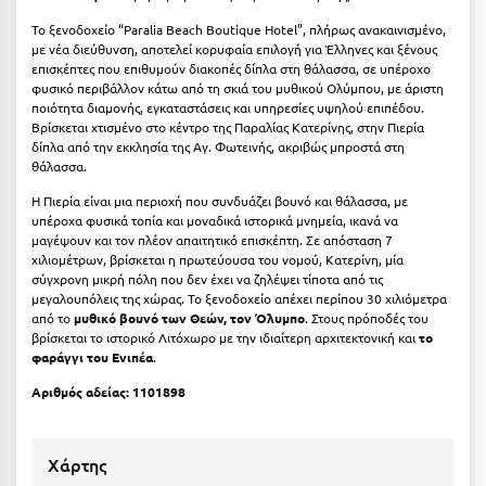
Το ξενοδοχείο “Paralia Beach Boutique Hotel”, πλήρως ανακαινισμένο,
Μυστράς
με νέα διεύθυνση, αποτελεί κορυφαία επιλογή για Έλληνες και ξένους
επισκέπτες που επιθυμούν διακοπές δίπλα στη θάλασσα, σε υπέροχο
Μυτιλήνη
φυσικό περιβάλλον κάτω από τη σκιά του μυθικού Ολύμπου, με άριστη
ποιότητα διαμονής, εγκαταστάσεις και υπηρεσίες υψηλού επιπέδου.
Βρίσκεται χτισμένο στο κέντρο της Παραλίας Κατερίνης, στην Πιερία
Ν
δίπλα από την εκκλησία της Αγ. Φωτεινής, ακριβώς μπροστά στη
θάλασσα.
Νάξος
Η Πιερία είναι μια περιοχή που συνδυάζει βουνό και θάλασσα, με
Νάουσα
υπέροχα φυσικά τοπία και μοναδικά ιστορικά μνημεία, ικανά να
μαγέψουν και τον πλέον απαιτητικό επισκέπτη. Σε απόσταση 7
χιλιομέτρων, βρίσκεται η πρωτεύουσα του νομού, Κατερίνη, μία
Ναυπακτία
σύγχρονη μικρή πόλη που δεν έχει να ζηλέψει τίποτα από τις
μεγαλουπόλεις της χώρας. Το ξενοδοχείο απέχει περίπου 30 χιλιόμετρα
Ναύπλιο
από το
μυθικό βουνό των Θεών, τον Όλυμπο
. Στους πρόποδές του
βρίσκεται το ιστορικό Λιτόχωρο με την ιδιαίτερη αρχιτεκτονική και
το
Νέα Μάκρη
φαράγγι του Ενιπέα
.
Νέα Στύρα Εύβοιας
Αριθμός αδείας: 1101898
Νέοι Πόροι Πιερίας
Χάρτης
Ξ