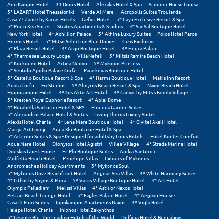
Τολό
Ano Kampos Hotel
31 Doors Hotel
Alexakis Hotel & Spa
Summer House Louisa
5* LAZART Hotel Thessaloniki
Verde Al Mare
Acropolis Suites Troulanda
Casa 77 Zante by Karras Hotels
Gefyri Hotel
5* Cayo Exclusive Resort & Spa
Τριζόνια Φωκίδος
5* Porto Kea Suites
Stratos Apartments & Studios
4* SanSal Boutique Hotel
New York Hotel
4* Achillion Palace
5* Athina Luxury Suites
Polos Hotel Paros
Τρίκαλα
Hermes Hotel
5* Mitsis Selection Blue Domes
Gizis Exclusive
5* Plaza Resort Hotel
4* Argo Boutique Hotel
4* Flegra Palace
4* Thermesea Luxury Lodge
Villa Nefeli
5* Mitsis Ramira Beach Hotel
Τρίκαλα Κορινθίας
5* Koukoumi Hotel
Artina Nuovo
5* Mykonos Princess
5* Sentido Apollo Palace Corfu
Paraskevas Boutique Hotel
Τρίπολη
5* Castello Boutique Resort & Spa
4* Harma Boutique Hotel
Makis Inn Resort
Anasa Corfu
Eri Studios
5* Almyros Beach Resort & Spa
Naxos Beach Hotel
Hippocampus Hotel
4* Kos Aktis Art Hotel
4* Canvas by Mitsis Family Village
Τυρός
5* Kresten Royal Euphoria Resort
4* Aplai Dome
4* Rocabella Santorini Hotel & SPA
Elounda Garden Suites
5* Alexandros Palace Hotel & Suites
Living Theros Luxury Suites
Υ
Alexis Hotel Chania
4* Lena Mare Boutique Hotel
4* Civitel Akali Hotel
Mariya Art Living
Aqua Blu Boutique Hotel & Spa
5* Asterion Suites & Spa - Designed for adults by Louis Hotels
Hotel Kontes Comfort
Ύδρα
Aqua Mare Hotel
Dionysos Hotel Agistri
Villea Village
4* Strada Marina Hotel
Douskos Guest House
En Plo Boutique Suites
Apikia Santorini
Molfetta Beach Hotel
Penelope Villas
Colours of Mykonos
Φ
Andromaches Holiday Apartments
5* Mykonos Soul
5* Mykonos Dove Beachfront Hotel
Aegean Sea Villas
4* White Harmony Suites
4* Lithos by Spyros & Flora
5* Varos Village Boutique Hotel
4* Art Hotel
Φιλιατρά Μεσσηνίας
Olympic Palladium
Melissi Villas
4* Astir of Naxos Hotel
Petradi Beach Lounge Hotel
5* Eagles Palace Hotel
4* Aegean Houses
Casa Di Fiori Suites
Ippokampos Apartments Naxos
4* Vigla Hotel
Φλώρινα
Halepa Hotel Chania
Iniohos Hotel Zakynthos
5* Lesante Blu, The Leading Hotels of the World
Delfinia Hotel & Bungalows