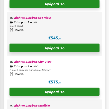
Η
Αγόρασέ το
Ηλεία
Δίκλινο Δωμάτιο Sea View
Ηράκλειο
2 άτομα + 1 παιδί
έως 6 ετών
Πρωινό
Θ
€545
,00
Θάσος
Αγόρασέ το
Θεσσαλονίκη
Δίκλινο Δωμάτιο City View
Ι
2 άτομα + 2 παιδιά
1 έως 6 ετών και 1 από 6 έως 12 ετών
Πρωινό
Ιεράπετρα
€575
,00
Ιθάκη
Αγόρασέ το
Ικαρία
Ίος
Δίκλινο Δωμάτιο Starlight