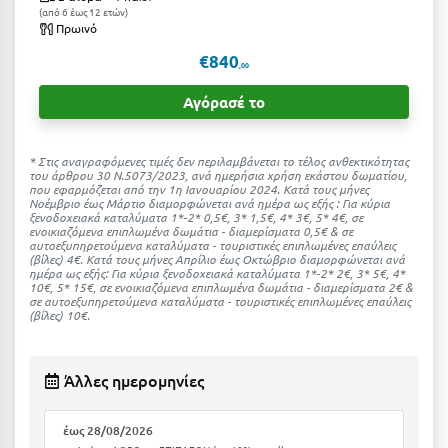
Κοζάνη
από 6 έως 12 ετών
Πρωινό
Κοκκώνι Κορινθίας
€840
,00
Κομοτηνή
Αγόρασέ το
Κόνιτσα
Κόρινθος
* Στις αναγραφόμενες τιμές δεν περιλαμβάνεται το τέλος ανθεκτικότητας
του άρθρου 30 Ν.5073/2023, ανά ημερήσια χρήση εκάστου δωματίου,
που εφαρμόζεται από την 1η Ιανουαρίου 2024. Κατά τους μήνες
Κορώνη
Νοέμβριο έως Μάρτιο διαμορφώνεται ανά ημέρα ως εξής : Για κύρια
ξενοδοχειακά καταλύματα 1*-2* 0,5€, 3* 1,5€, 4* 3€, 5* 4€, σε
ενοικιαζόμενα επιπλωμένα δωμάτια - διαμερίσματα 0,5€ & σε
Κουρούτα Ηλείας
αυτοεξυπηρετούμενα καταλύματα - τουριστικές επιπλωμένες επαύλεις
(βίλες) 4€. Kατά τους μήνες Απρίλιο έως Οκτώβριο διαμορφώνεται ανά
ημέρα ως εξής: Για κύρια ξενοδοχειακά καταλύματα 1*-2* 2€, 3* 5€, 4*
Κουφονήσια
10€, 5* 15€, σε ενοικιαζόμενα επιπλωμένα δωμάτια - διαμερίσματα 2€ &
σε αυτοεξυπηρετούμενα καταλύματα - τουριστικές επιπλωμένες επαύλεις
Κρήτη
(βίλες) 10€.
Κρουαζιέρες
Άλλες ημερομηνίες
Κύθηρα
Κυλλήνη
έως 28/08/2026