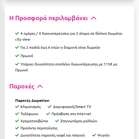
Λευκάδα
Λήμνος
Η Προσφορά περιλαμβάνει
Λίμνη Πλαστήρα
4 ημέρες / 4 διανυκτερεύσεις για 2 άτομα σε δίκλινο δωμάτιο
Λιτόχωρο
city view
Για 2 παιδιά έως 6 ετών η διαμονή είναι δωρεάν
Λουτρά Πόζαρ
Πρωινό
Λουτρά Υπάτης
Υπάρχει δυνατότητα επιπλέον διανυκτέρευσης με 115€ με
Πρωινό
Λουτράκι
Λούτσα
Παροχές
Μ
Παροχές Δωματίου:
Κλιματισμός
Δορυφορική/Smart TV
Μάνη
Τηλέφωνο
Πρόσβαση στο Internet
Χρηματοκιβώτιο
Στεγνωτήρας μαλλιών
Μαραθώνας Αττικής
Προϊόντα περιποίησης
Δυνατότητα παροχής καφέ και τσαγιού
Ψυγείο
Μαρώνεια